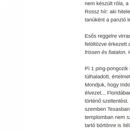
nem készült róla, a 
Rossz hír: aki hitel
tanúként a panzió l
Esős reggelre virra
felöltözve érkezett 
frissen és fiatalon.
H
Pí 1 ping-pongozik 
túlhaladott, értelme
Mondjuk, hogy Indon
élvezet... Floridába
történő szellentést
szemben Texasban cs
templomban nem szab
tartó börtönre is ít