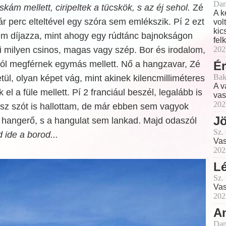
Dar
kám mellett, ciripeltek a tücskök, s az éj sehol.
Zé
A k
ár perc elteltével egy szóra sem emlékszik. Pí 2 ezt
vol
kic
em díjazza, mint ahogy egy rúdtánc bajnokságon
fel
ki milyen csinos, magas vagy szép. Bor és irodalom,
202
 jól megférnek egymás mellett. Nő a hangzavar, Zé
Ér
Bak
tül, olyan képet vág, mint akinek kilencmilliméteres
A v
el a füle mellett. Pí 2 franciául beszél, legalább is
vas
202
asz szót is hallottam, de már ebben sem vagyok
J
a hangerő, s a hangulat sem lankad. Majd odaszól
Sz.
 ide a borod...
Vas
202
Lé
Sz.
Vas
202
A
Dan