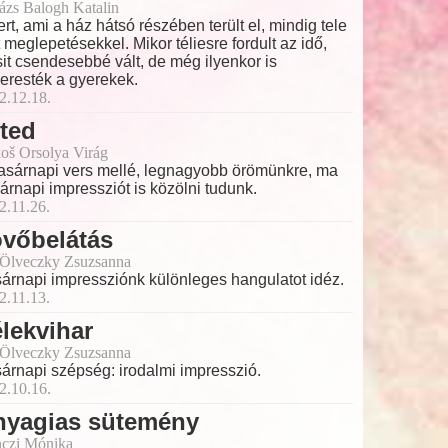
ázs Balogh Katalin
ert, ami a ház hátsó részében terült el, mindig tele
t meglepetésekkel. Mikor téliesre fordult az idő,
sit csendesebbé vált, de még ilyenkor is
keresték a gyerekek.
2.12.18.
ted
oš Orsolya Virág
asárnapi vers mellé, legnagyobb örömünkre, ma
árnapi impressziót is közölni tudunk.
2.11.26.
övőbelátás
 Ölveczky Zsuzsanna
árnapi impressziónk különleges hangulatot idéz.
2.11.13.
lekvihar
 Ölveczky Zsuzsanna
árnapi szépség: irodalmi impresszió.
2.10.16.
nyagias sütemény
czi Mónika