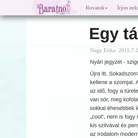
Rovatok
Írjon ne
Egy tá
Nagy Erika 2015.7.2
Nyári jegyzet - szig
Újra itt. Sokadszorr
kellene a szomjat.
az idő, fogy a türe
van sör, meg kofola,
sokkal éhesebbek l
„cool”, nem is fogy
kis szilvával és pers
az irodalom modern 