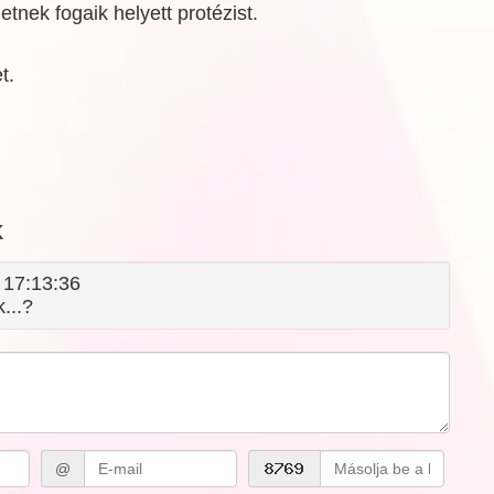
tnek fogaik helyett protézist.
t.
k
5 17:13:36
k...?
@