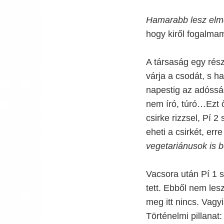
Hamarabb lesz elmé
hogy kiről fogalmam
A társaság egy része
várja a csodát, s 
napestig az adóssá
nem író, túró…Ezt 
csirke rizzsel, Pí 2
eheti a csirkét, err
vegetariánusok is b
Vacsora után Pí 1 st
tett. Ebből nem lesz
meg itt nincs. Vagy
Történelmi pillanat