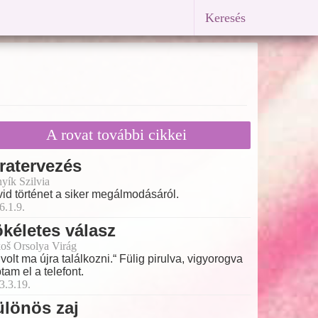
Keresés
A rovat további cikkei
ratervezés
yík Szilvia
id történet a siker megálmodásáról.
6.1.9.
kéletes válasz
oš Orsolya Virág
 volt ma újra találkozni.“ Fülig pirulva, vigyorogva
tam el a telefont.
3.3.19.
lönös zaj