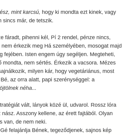
sz, mint karcsú,
hogy ki mondta ezt kinek, vagy
 sincs már, de tetszik.
 fáradt, pihenni kél, Pí 2 rendel, pénze nincs,
ha nem érkezik meg Há személyében, mosogat majd
g fejében. Isten engem úgy segéljen. Megteheti,
ő mondta, nem sértés. Érkezik a vacsora. Mézes
 sajnálkozik, milyen kár, hogy vegetáriánus, most
e Bé, az orra alatt, papi szerénységgel: a
öjtölnek néha...
ratégiát vált, lányok közé ül, udvarol. Rossz lóra
 nász. Asszony kellene, az érett fajtából. Olyan
is van, de nem neki.
: Gé felajánlja Bének, tegeződjenek, sajnos kép