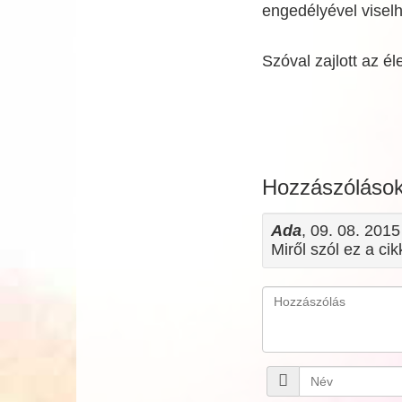
engedélyével viselhe
Szóval zajlott az éle
Hozzászóláso
Ada
, 09. 08. 201
Miről szól ez a cik