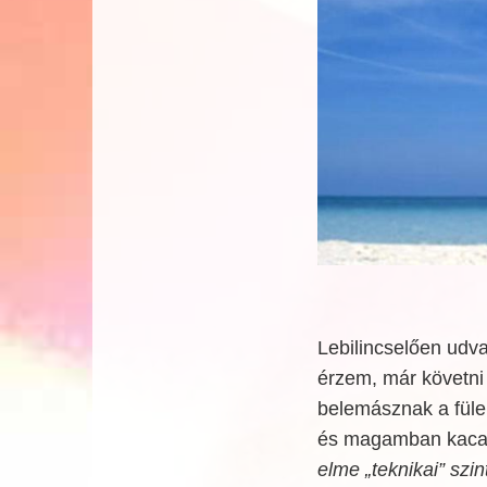
Lebilincselően udv
érzem, már követni
belemásznak a füle
és magamban kacag
elme „teknikai” szint