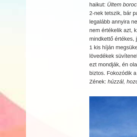
haikut:
Ültem borocs
2-nek tetszik, bár p
legalább annyira n
nem értékelik azt, 
mindkettő értékes,
1 kis híján megsüke
lövedékek süvítenek 
ezt mondják, én ol
biztos. Fokozódik 
Zének:
húzzál, hozd