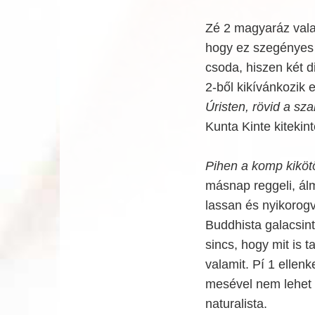
Zé 2 magyaráz valam
hogy ez szegényes 
csoda, hiszen két di
2-ből kikívánkozik e
Úristen, rövid a sz
Kunta Kinte kitekin
Pihen a komp kikötö
másnap reggeli, álm
lassan és nyikorogv
Buddhista galacsint
sincs, hogy mit is 
valamit. Pí 1 ellenk
mesével nem lehet v
naturalista.