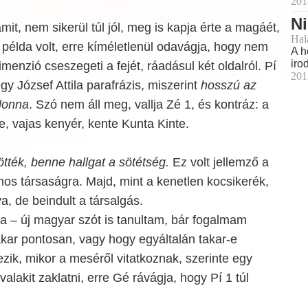
201
N
it, nem sikerül túl jól, meg is kapja érte a magáét,
Hal
példa volt, erre kíméletlenül odavágja, hogy nem
A h
iro
menzió cseszegeti a fejét, ráadásul két oldalról. Pí
201
gy József Attila parafrázis, miszerint
hosszú az
alonna
. Szó nem áll meg, vallja Zé 1, és kontráz: a
te, vajas kenyér, kente Kunta Kinte.
tték, benne hallgat a sötétség.
Ez volt jellemző a
os társaságra. Majd, mint a kenetlen kocsikerék,
a, de beindult a társalgás.
a – új magyar szót is tanultam, bár fogalmam
takar pontosan, vagy hogy egyáltalán takar-e
ezik, mikor a meséről vitatkoznak, szerinte egy
alakit zaklatni, erre Gé rávágja, hogy Pí 1 túl