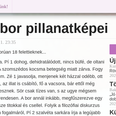
künk!
bor pillanatképei
1. 23:35
orúan 18 felettieknek...
Új
a. Pí 1 dohog, dehidratálódott, nincs büfé, de oltani
Kun
 A szomszédos kocsma betegség miatt zárva. Fogy
Röv
202
lem. Zé 1 javasolja, menjenek két házzal odébb, ott
Tö
 az illat is csábító, fő a vacsora, bár ettől még
Bak
esznek. Sör csak tízes van, s az ugye mégsem
„Jó
 rendesen. A bor annál inkább, megfűszerezve egy
dob
202
ze titokkal és csellel. Folyik a filozófiai diskurzus
Kü
fogalmáról, Pí 2 szalvéta sarkára írja a legújabb