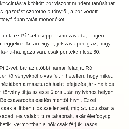
koccintásra kitöltött bor viszont mindent tanúsíthat.
es igazolást szeretne a tényről, a bor védett
efolyójában talált menedéket.
dtunk, ez Pí 1-et cseppet sem zavarta, lengén
a reggelire. Arcán vigyor, jelszava pedig az, hogy
a-ha-ha, igaza van, csak pénteken lesz 60.
Pí 2-vel, bár az utóbbi hamar feladja, Ró
tlen törvényekből olvas fel, hihetetlen, hogy miket.
éziában a maszturbálásért lefejezés jár - halálos
n törvény tiltja az este 6 óra után nyilvános helyen
. Bélcsavarodás esetén mentőt hívni. Ezzel
ak a liftben tilos szellenteni, míg St. Louisban a
ad. Ha valakit itt rajtakapnak, akár életfogytig
élhetik. Vermontban a nők csak férjük írásos