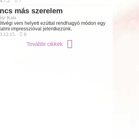
4.7.2.
7
incs más szerelem
ász Kata
étvégi vers helyett ezúttal rendhagyó módon egy
dalmi impresszióval jelentkezünk.
3.12.15.
8
További cikkek