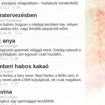
 anyagias világunkban – hallatszik mindenfelől.
5.11.2.
16
ratervezésben
ner Annamária
 tudom, hogyan s miképp kerültem ide, milyen
hatatlan kéz, vagy felsőbb akarat tolt előre.
5.10.29.
21
z anya
ter Györgyi
egyszeri gyermek világgá ment. Sokáig odavolt a
yvilágban, ám egyszer csak hazatért...
5.5.2.
26
mberi habos kakaó
kó Emese
 fontos a lány neve. Nem fontos a férfié sem. A
y nevet adott a férfi kutyájának, de csak magában.
5.3.2.
37
avina
ter Györgyi
egész egy aprósággal kezdődött.