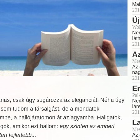
Mai
201
Új
Wol
Nem
lát
201
A
Mes
Az 
nag
201
E
Pal
arias, csak úgy sugározza az eleganciát. Néha úgy
Nem
lán
 sem tudom a társalgást, de a mondatok
201
mbe, a hallójáratomon át az agyamba. Hallgatok,
L
ok, amikor ezt hallom:
egy szinten az emberi
Mes
en fejlettebb...
Az 