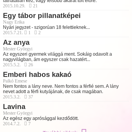
láthatatlan kéz, vagy felsőbb akarat tolt előre.
2015.10.29.
21
Egy tábor pillanatképei
Nagy Erika
Nyári jegyzet - szigorúan 18 felettieknek...
2015.7.21.
1
2
Az anya
Mester Györgyi
Az egyszeri gyermek világgá ment. Sokáig odavolt a
nagyvilágban, ám egyszer csak hazatért...
2015.5.2.
26
Emberi habos kakaó
Palkó Emese
Nem fontos a lány neve. Nem fontos a férfié sem. A lány
nevet adott a férfi kutyájának, de csak magában.
2015.3.2.
37
Lavina
Mester Györgyi
Az egész egy aprósággal kezdődött.
2014.7.2.
7