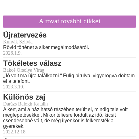
A rovat további cikkei
Újratervezés
Kunyík Szilvia
Rövid történet a siker megálmodásáról.
2026.1.9.
Tökéletes válasz
Bakoš Orsolya Virág
„Jó volt ma újra találkozni.“ Fülig pirulva, vigyorogva dobtam
el a telefont.
2023.3.19.
Különös zaj
Darázs Balogh Katalin
A kert, ami a ház hátsó részében terült el, mindig tele volt
meglepetésekkel. Mikor téliesre fordult az idő, kicsit
csendesebbé vált, de még ilyenkor is felkeresték a
gyerekek.
2022.12.18.