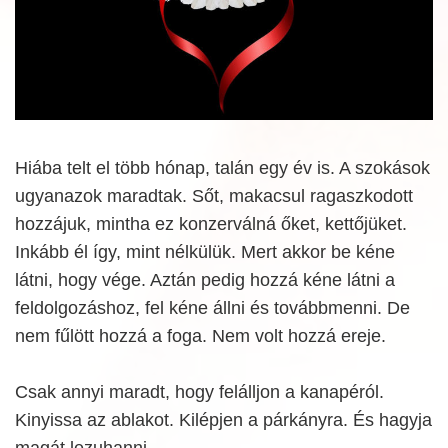
Hiába telt el több hónap, talán egy év is. A szokások
ugyanazok maradtak. Sőt, makacsul ragaszkodott
hozzájuk, mintha ez konzerválná őket, kettőjüket.
Inkább él így, mint nélkülük. Mert akkor be kéne
látni, hogy vége. Aztán pedig hozzá kéne látni a
feldolgozáshoz, fel kéne állni és továbbmenni. De
nem fűlött hozzá a foga. Nem volt hozzá ereje.
Csak annyi maradt, hogy felálljon a kanapéról.
Kinyissa az ablakot. Kilépjen a párkányra. És hagyja
magát lezuhanni.