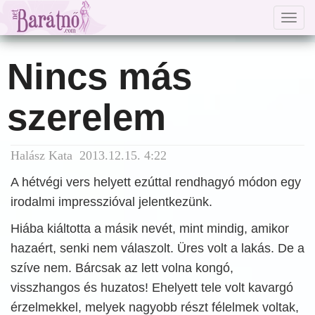
Togg
navig
Nincs más
szerelem
Halász Kata 2013.12.15. 4:22
A hétvégi vers helyett ezúttal rendhagyó módon egy
irodalmi impresszióval jelentkezünk.
Hiába kiáltotta a másik nevét, mint mindig, amikor
hazaért, senki nem válaszolt. Üres volt a lakás. De a
szíve nem. Bárcsak az lett volna kongó,
visszhangos és huzatos! Ehelyett tele volt kavargó
érzelmekkel, melyek nagyobb részt félelmek voltak,