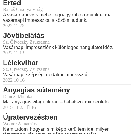
Érted
Bakoš Orsolya Virág
A vasárnapi vers mellé, legnagyobb örömünkre, ma
vasárnapi impressziót is közölni tudunk.
2022.11.26.
Jövőbelátás
Sz. Ölveczky Zsuzsanna
Vasárnapi impressziónk különleges hangulatot idéz.
2022.11.13.
Lélekvihar
Sz. Ölveczky Zsuzsanna
Vasárnapi szépség: irodalmi impresszió.
2022.10.16.
Anyagias sütemény
Danczi Mónika
Mai anyagias világunkban – hallatszik mindenfelől.
2015.11.2.
16
Újratervezésben
Wolner Annamária
Nem tudom, hogyan s miképp kerültem ide, milyen