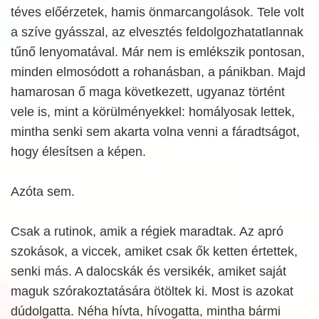
téves előérzetek, hamis önmarcangolások. Tele volt
a szíve gyásszal, az elvesztés feldolgozhatatlannak
tűnő lenyomatával. Már nem is emlékszik pontosan,
minden elmosódott a rohanásban, a pánikban. Majd
hamarosan ő maga következett, ugyanaz történt
vele is, mint a körülményekkel: homályosak lettek,
mintha senki sem akarta volna venni a fáradtságot,
hogy élesítsen a képen.
Azóta sem.
Csak a rutinok, amik a régiek maradtak. Az apró
szokások, a viccek, amiket csak ők ketten értettek,
senki más. A dalocskák és versikék, amiket saját
maguk szórakoztatására ötöltek ki. Most is azokat
dúdolgatta. Néha hívta, hívogatta, mintha bármi