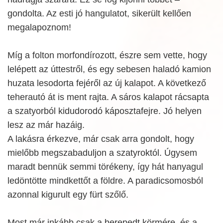
gondolta. Az esti jó hangulatot, sikerült kellően
megalapoznom!
Míg a folton morfondírozott, észre sem vette, hogy
lelépett az úttestről, és egy sebesen haladó kamion
huzata lesodorta fejéről az új kalapot. A következő
teherautó át is ment rajta. A sáros kalapot rácsapta
a szatyorból kidudorodó káposztafejre. Jó helyen
lesz az már hazáig.
A lakásra érkezve, már csak arra gondolt, hogy
mielőbb megszabaduljon a szatyroktól. Úgysem
maradt bennük semmi törékeny, így hát hanyagul
ledöntötte mindkettőt a földre. A paradicsomosból
azonnal kigurult egy fürt szőlő.
Most már inkább csak a berepedt körmére, és a