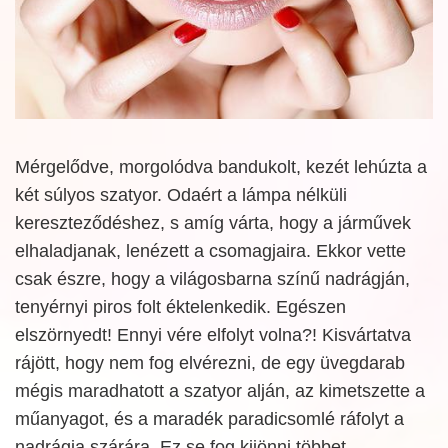
Mérgelődve, morgolódva bandukolt, kezét lehúzta a
két súlyos szatyor. Odaért a lámpa nélküli
kereszteződéshez, s amíg várta, hogy a járművek
elhaladjanak, lenézett a csomagjaira. Ekkor vette
csak észre, hogy a világosbarna színű nadrágján,
tenyérnyi piros folt éktelenkedik. Egészen
elszörnyedt! Ennyi vére elfolyt volna?! Kisvártatva
rájött, hogy nem fog elvérezni, de egy üvegdarab
mégis maradhatott a szatyor alján, az kimetszette a
műanyagot, és a maradék paradicsomlé ráfolyt a
nadrágja szárára. Ez se fog kijönni többet –