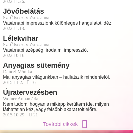
2022.11.26.
Jövőbelátás
Sz. Ölveczky Zsuzsanna
Vasárnapi impressziónk különleges hangulatot idéz.
2022.11.13.
Lélekvihar
Sz. Ölveczky Zsuzsanna
Vasárnapi szépség: irodalmi impresszió.
2022.10.16.
Anyagias sütemény
Danczi Mónika
Mai anyagias világunkban – hallatszik mindenfelől.
2015.11.2.
16
Újratervezésben
Wolner Annamária
Nem tudom, hogyan s miképp kerültem ide, milyen
láthatatlan kéz, vagy felsőbb akarat tolt előre.
2015.10.29.
21
További cikkek