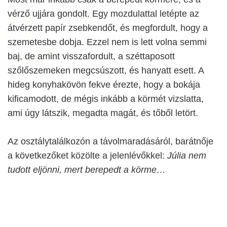
vérző ujjára gondolt. Egy mozdulattal letépte az
átvérzett papír zsebkendőt, és megfordult, hogy a
szemetesbe dobja. Ezzel nem is lett volna semmi
baj, de amint visszafordult, a széttaposott
szőlőszemeken megcsúszott, és hanyatt esett. A
hideg konyhakövön fekve érezte, hogy a bokája
kificamodott, de mégis inkább a körmét vizslatta,
ami úgy látszik, megadta magát, és tőből letört.
Az osztálytalálkozón a távolmaradásáról, barátnője
a következőket közölte a jelenlévőkkel:
Júlia nem
tudott eljönni, mert berepedt a körme…