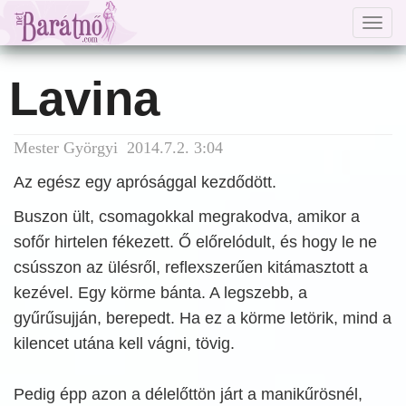
Togg
navig
Lavina
Mester Györgyi 2014.7.2. 3:04
Az egész egy aprósággal kezdődött.
Buszon ült, csomagokkal megrakodva, amikor a
sofőr hirtelen fékezett. Ő előrelódult, és hogy le ne
csússzon az ülésről, reflexszerűen kitámasztott a
kezével. Egy körme bánta. A legszebb, a
gyűrűsujján, berepedt. Ha ez a körme letörik, mind a
kilencet utána kell vágni, tövig.
Pedig épp azon a délelőttön járt a manikűrösnél,