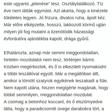
este ugyanis „jelenése” lesz. Osztálytalálkozó. Tíz
éve nem látták egymást. Azt akarta, hogy a kinézete
tökéletes legyen. Jó frizura, divatos ruha, ápolt kéz.
Már előre elképzelte, hosszú, lakkozott körmű ujján
milyen jól fog mutatni a tizenötödik házassági
évfordulóra ajándékba kapott, drága gyűrű.
Elhatározta, aznap már semmi meggondolatlan,
hirtelen mozdulatot nem tesz, történjen bármi.
Közben megérkeztek, és ő is elkezdett nyomakodni
a többi leszállóval együtt. Már a megállóban állt,
amikor a tömött szatyrok egyikének leszakadt a füle.
Nem kapott utána, hiszen megígérte magának, hogy
többé semmilyen, meggondolatlan mozdulat.
A csomag a betonhoz koccant, és ő elszörnyedve
látta, hogy a paradicsomlé üvege darabokra tört, a