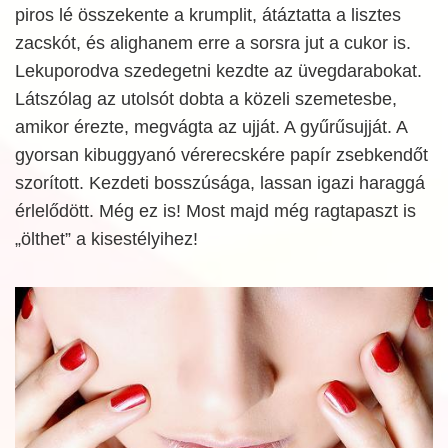
piros lé összekente a krumplit, átáztatta a lisztes
zacskót, és alighanem erre a sorsra jut a cukor is.
Lekuporodva szedegetni kezdte az üvegdarabokat.
Látszólag az utolsót dobta a közeli szemetesbe,
amikor érezte, megvágta az ujját. A gyűrűsujját. A
gyorsan kibuggyanó vérerecskére papír zsebkendőt
szorított. Kezdeti bosszúsága, lassan igazi haraggá
érlelődött. Még ez is! Most majd még ragtapaszt is
„ölthet” a kisestélyihez!