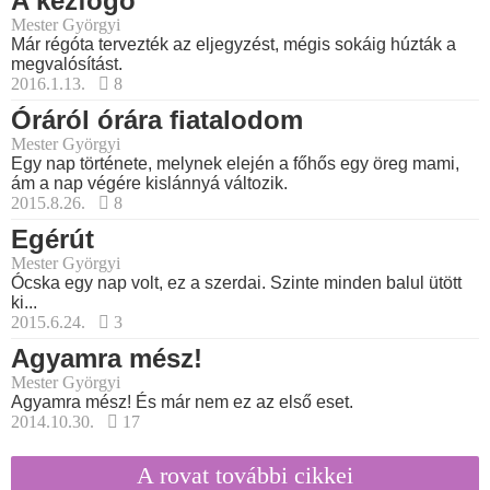
A kézfogó
Mester Györgyi
Már régóta tervezték az eljegyzést, mégis sokáig húzták a
megvalósítást.
2016.1.13.
8
Óráról órára fiatalodom
Mester Györgyi
Egy nap története, melynek elején a főhős egy öreg mami,
ám a nap végére kislánnyá változik.
2015.8.26.
8
Egérút
Mester Györgyi
Ócska egy nap volt, ez a szerdai. Szinte minden balul ütött
ki...
2015.6.24.
3
Agyamra mész!
Mester Györgyi
Agyamra mész! És már nem ez az első eset.
2014.10.30.
17
A rovat további cikkei