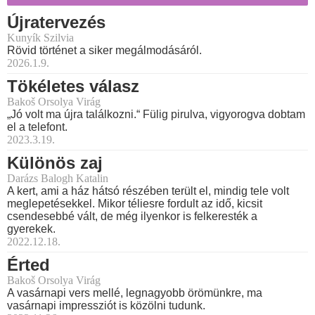
Újratervezés
Kunyík Szilvia
Rövid történet a siker megálmodásáról.
2026.1.9.
Tökéletes válasz
Bakoš Orsolya Virág
„Jó volt ma újra találkozni.“ Fülig pirulva, vigyorogva dobtam
el a telefont.
2023.3.19.
Különös zaj
Darázs Balogh Katalin
A kert, ami a ház hátsó részében terült el, mindig tele volt
meglepetésekkel. Mikor téliesre fordult az idő, kicsit
csendesebbé vált, de még ilyenkor is felkeresték a
gyerekek.
2022.12.18.
Érted
Bakoš Orsolya Virág
A vasárnapi vers mellé, legnagyobb örömünkre, ma
vasárnapi impressziót is közölni tudunk.