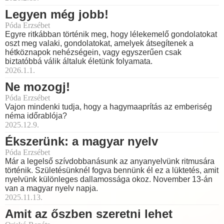
Legyen még jobb!
Póda Erzsébet
Egyre ritkábban történik meg, hogy lélekemelő gondolatokat
oszt meg valaki, gondolatokat, amelyek átsegítenek a
hétköznapok nehézségein, vagy egyszerűen csak
biztatóbbá válik általuk életünk folyamata.
2026.1.1.
Ne mozogj!
Póda Erzsébet
Vajon mindenki tudja, hogy a hagymaaprítás az emberiség
néma időrablója?
2025.12.9.
Ékszerünk: a magyar nyelv
Póda Erzsébet
Már a legelső szívdobbanásunk az anyanyelvünk ritmusára
történik. Születésünknél fogva bennünk él ez a lüktetés, amit
nyelvünk különleges dallamossága okoz. November 13-án
van a magyar nyelv napja.
2025.11.13.
Amit az őszben szeretni lehet