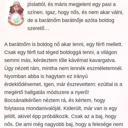
jóslattól, és máris megjelent egy pasi a
színen. Igaz, hogy nős, és nem akar válni,
de a barátnőm barátnője azóta boldog
szerető…
A barátnőm is boldog nő akar lenni, egy férfi mellett.
Csak egy férfi tud téged boldoggá tenni, a világon
semmi más, kérdeztem tőle kávémat kavargatva.
Úgy nézett rám, mintha nem lennék eszméletemnél.
Nyomban abba is hagytam ez irányú
érdeklődésemet. Igen, már észrevettem: ezúttal is a
megértő hallgatás módszere a nyerő!
Bocsánatkérően néztem rá, és kértem, hogy
folytassa mondanivalóját. Kiderült, már van is egy
jelölt, akivel épp próbálkozik. Csak az a baj, hogy
nős. De ami még nagyobb baj, hogy a felesége nem