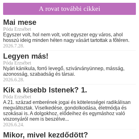
A rovat további cikkei
Mai mese
Póda Erzsébet
Egyszer volt, hol nem volt, volt egyszer egy város, ahol
hosszú ideig minden héten nagy vásárt tartottak a főtéren.
2026.7.28.
Legyen más!
Póda Erzsébet
Nyári kánikula, forró levegő, szivárványünnep, másság,
azonosság, szabadság és társai.
2026.6.28.
Kik a kisebb Istenek? 1.
Póda Erzsébet
A 21. század emberének jogai és kötelességei radikálisan
megváltoztak. Viselkedése, gondolkodása, életmódja és
szokásai is. A dolgokhoz, elődeihez és egymáshoz való
viszonyáról nem is beszélve...
2026.6.24.
Mikor, mivel kezdődött?