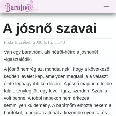
Togg
navig
A jósnő szavai
Póda Erzsébet 2008.6.15. 11:43
Van egy barátnőm, aki hétről-hétre a jósnőnél
vigasztalódik.
A jósnő nemrég azt mondta neki, hogy a következő
kedden levelet kap, amelyben megtalálja a választ
élete legnagyobb kérdésére. A jósnő majdnem telibe
talált: tényleg jött egy levél. Igaz, szerdán. Számla
volt benne. A többi napokon nem érkezett
semmilyen küldemény. A barátnőm elhozta nekem a
borítékot, a bejárati ajtónál a kezembe nyomta, és