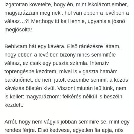
izgatottan követelte, hogy én, mint iskolázott ember,
magyarázzam meg neki, hol van ebben a levélben a
válasz…?! Merthogy itt kell lennie, ugyanis a jósnő
megjósolta!
Behívtam hát egy kávéra. Első ránézésre láttam,
hogy ebben a levélben bizony nincs semmiféle
válasz, ez csak egy puszta számla. Intenzív
töprengésbe kezdtem, mivel is vigasztalhatnám
barátnőmet, de nem jutott eszembe semmi, a közös
kávézás ötletén kívül. Viszont miután leültünk, nem
is kellett magyaráznom: felkérés nélkül is beszélni
kezdett.
Arról, hogy nem vágyik jobban semmire se, mint egy
rendes férjre. Első kedvese, egyetlen fia apja, nős