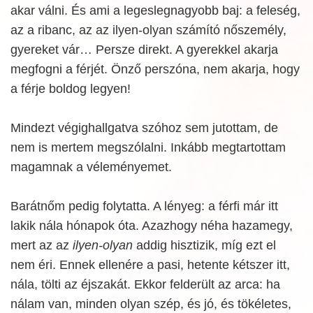
akar válni. És ami a legeslegnagyobb baj: a feleség,
az a ribanc, az az ilyen-olyan számító nőszemély,
gyereket vár… Persze direkt. A gyerekkel akarja
megfogni a férjét. Önző perszóna, nem akarja, hogy
a férje boldog legyen!
Mindezt végighallgatva szóhoz sem jutottam, de
nem is mertem megszólalni. Inkább megtartottam
magamnak a véleményemet.
Barátnőm pedig folytatta. A lényeg: a férfi már itt
lakik nála hónapok óta. Azazhogy néha hazamegy,
mert az az
ilyen-olyan
addig hisztizik, míg ezt el
nem éri. Ennek ellenére a pasi, hetente kétszer itt,
nála, tölti az éjszakát. Ekkor felderült az arca: ha
nálam van, minden olyan szép, és jó, és tökéletes,