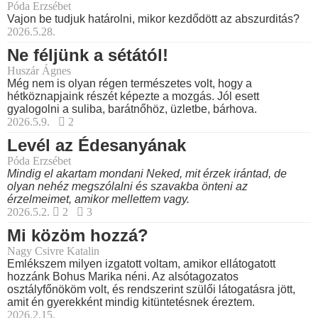
Póda Erzsébet
Vajon be tudjuk határolni, mikor kezdődött az abszurditás?
2026.5.28.
Ne féljünk a sétától!
Huszár Ágnes
Még nem is olyan régen természetes volt, hogy a
hétköznapjaink részét képezte a mozgás. Jól esett
gyalogolni a suliba, barátnőhöz, üzletbe, bárhova.
2026.5.9.
2
Levél az Édesanyának
Póda Erzsébet
Mindig el akartam mondani Neked, mit érzek irántad, de
olyan nehéz megszólalni és szavakba önteni az
érzelmeimet, amikor mellettem vagy.
2026.5.2.
2
3
Mi közöm hozzá?
Nagy Csivre Katalin
Emlékszem milyen izgatott voltam, amikor ellátogatott
hozzánk Bohus Marika néni. Az alsótagozatos
osztályfőnököm volt, és rendszerint szülői látogatásra jött,
amit én gyerekként mindig kitüntetésnek éreztem.
2026.2.15.