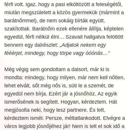
férfi volt. Igaz, hogy a pasi elköltözött a feleségétől,
miután megszületett a közös gyermekük (mármint a
barátnőmmel), de nem sokáig bírták együtt,
szakítottak. Barátnőm ezek ellenére állítja, képtelen
egyedül, férfi nélkül élni… Szavait hallgatva felötlött
bennem egy dalrészlet:
„Adjatok nekem egy
fééérjet, mindegy, hogy törpe vagy óóóriás…”
Még végig sem gondoltam a dalsort, már ki is
mondta: mindegy, hogy milyen, már nem kell nőtlen,
lehet elvált, sőt még nős is, süti le a szemét, de
egyedül nem bírja. Ezért jár a jósnőhöz. Az egyik
ismerősének is segített. Hogyan, kérdeztem. Hát
megjósolta neki, hogy lesz partnere. És lett,
kérdeztem ismét. Persze, méltatlankodott. Elvégre a
város legjobb jósnőjéhez jár! Nem is telt el sok idő a