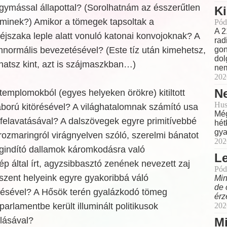
gymással állapottal? (Sorolhatnám az ésszerűtlen
Ki
 minek?) Amikor a tömegek tapsoltak a
Pód
A 2
jszaka leple alatt vonuló katonai konvojoknak? A
rad
emnormális bevezetésével? (Este tíz után kimehetsz,
gon
dol
thatsz kint, azt is szájmaszkban…)
nem
202
Ne
templomokból (egyes helyeken örökre) kitiltott
Hus
áború kitörésével? A világhatalomnak számító usa
Még
elavatásával? A dalszövegek egyre primitívebbé
hét
gya
rozmaringról virágnyelven szóló, szerelmi bánatot
202
egindító dallamok káromkodásra való
L
ép által írt, agyzsibbasztó zenének nevezett zaj
Pód
 szent helyeink egyre gyakoribbá váló
Min
de 
ésével? A Hősök terén gyalázkodó tömeg
érz
arlamentbe került illuminált politikusok
202
álásával?
M