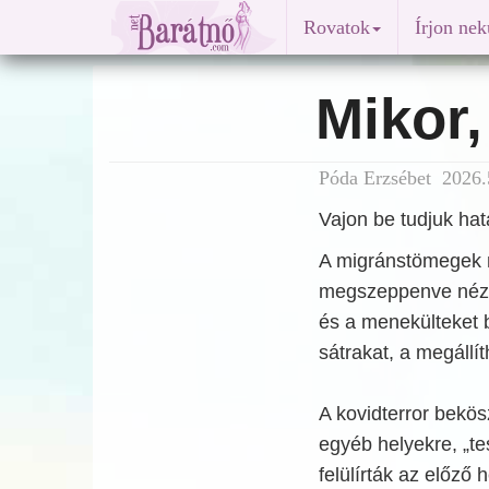
Rovatok
Írjon ne
Mikor,
Póda Erzsébet 2026.
Vajon be tudjuk hat
A migránstömegek m
megszeppenve nézt
és a menekülteket b
sátrakat, a megállí
A kovidterror bekös
egyéb helyekre, „te
felülírták az előző 