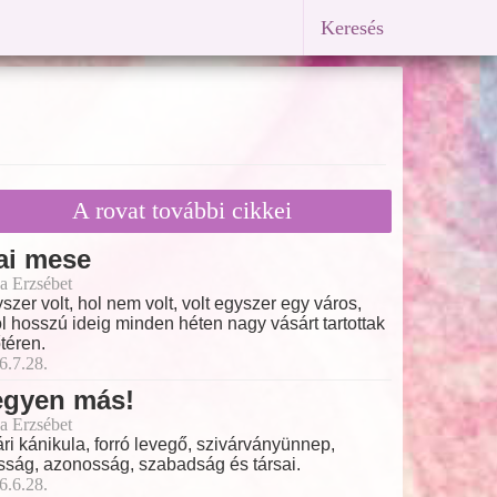
Keresés
A rovat további cikkei
ai mese
a Erzsébet
szer volt, hol nem volt, volt egyszer egy város,
l hosszú ideig minden héten nagy vásárt tartottak
őtéren.
6.7.28.
egyen más!
a Erzsébet
ri kánikula, forró levegő, szivárványünnep,
ság, azonosság, szabadság és társai.
6.6.28.