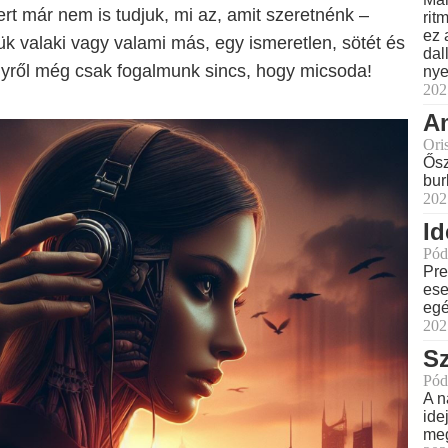
rt már nem is tudjuk, mi az, amit szeretnénk –
rit
ez 
k valaki vagy valami más, egy ismeretlen, sötét és
dal
lyről még csak fogalmunk sincs, hogy micsoda!
nye
202
Am
Ori
Ősz
bur
202
Id
Pód
Pre
ese
eg
202
S
Pód
A n
ide
meg