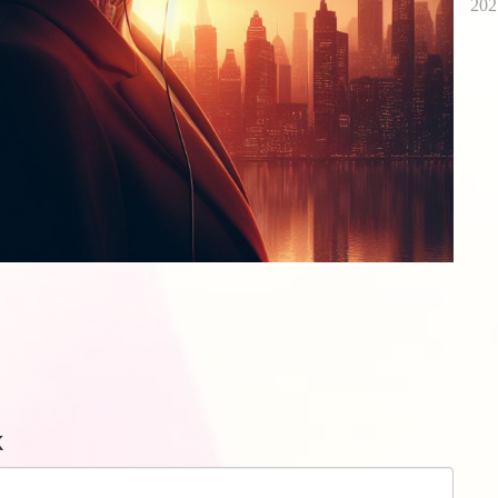
202
k