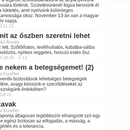
musára történik. Születésünknél fogva bennünk él
a lüktetés, amit nyelvünk különleges
lamossága okoz. November 13-án van a magyar
lv napja.
5.11.13.
it az őszben szeretni lehet
skó Renáta
 lett. Szőlőillatos, levélhullatós, kabátba-sálba
kolózós, nyirkos reggeles, hosszú estés ősz.
5.10.19.
12
e nekem a betegségemet! (2)
a Erzsébet
ventív biztosítások lehetséges betegségek
tére, avagy kössünk-e szerződéseket az
észségünk érdekében?
5.8.11.
zavak
a Erzsébet
aponta átlagosan legtöbbször elhangzott szó egy
je egész biztosan az elfogadás, a másság, a
értés és a tolerancia.