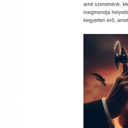
amit szeretnénk. Me
megmondja helyettü
kegyetlen erő, ame