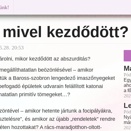
künk!
 mivel kezdődött?
5.28. 20:53
árolni, mikor kezdődött az abszurditás?
M
egállíthatatlan beözönlésével – amikor
Pód
ük a Baross-szobron lengedező imaszőnyegeket
Egy
aho
efogadó épületek udvarain felállított katonai
a f
thatatlan primitív tömegeket…?
202
L
zöntével – amikor hetente jártunk a focipályákra,
Pód
Nyá
sztelésre”, és amikor az újabb „rendeletek” rendre
más
héten hozottakat? A rács-maradjotthon-oltott-
202