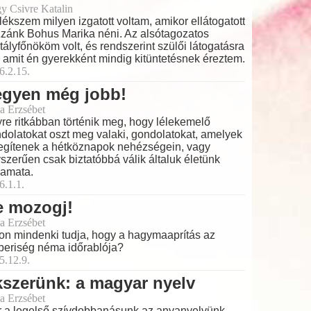
y Csivre Katalin
ékszem milyen izgatott voltam, amikor ellátogatott
zánk Bohus Marika néni. Az alsótagozatos
tályfőnököm volt, és rendszerint szülői látogatásra
t, amit én gyerekként mindig kitüntetésnek éreztem.
6.2.15.
egyen még jobb!
a Erzsébet
re ritkábban történik meg, hogy lélekemelő
dolatokat oszt meg valaki, gondolatokat, amelyek
egítenek a hétköznapok nehézségein, vagy
szerűen csak biztatóbbá válik általuk életünk
yamata.
6.1.1.
e mozogj!
a Erzsébet
on mindenki tudja, hogy a hagymaaprítás az
eriség néma időrablója?
5.12.9.
szerünk: a magyar nyelv
a Erzsébet
 a legelső szívdobbanásunk az anyanyelvünk