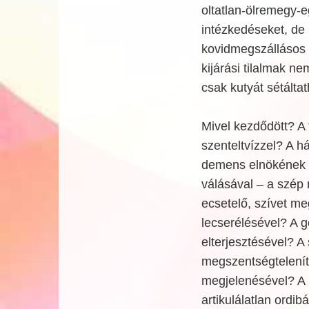
oltatlan-ölremegy-e
intézkedéseket, de
kovidmegszállásos é
kijárási tilalmak n
csak kutyát sétálta
Mivel kezdődött? A 
szenteltvízzel? A h
demens elnökének f
válásával – a szép 
ecsetelő, szívet m
lecserélésével? A g
elterjesztésével? A
megszentségtelenít
megjelenésével? A p
artikulálatlan ordib