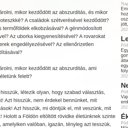
Nag
Eml
árolni, mikor kezdődött az abszurditás, és mikor
hoz
osz
groteszkké? A családok szétverésével kezdődött?
jöt
 termőföldek elkobzásával? A génmódosított
202
vel? Az uborka kiegyenesítésével? A rovarokat
L
erek engedélyezésével? Az ellenőrizetlen
Pód
Egy
dításával?
gon
áts
egy
árolni, mikor kezdődött az abszurditás, ami
fol
életünk felett?
202
N
Pód
hisszük, létezik olyan, hogy szabad választás,
Vaj
t! Azt hisszük, nem érdekel bennünket, mit
emb
202
sok! Azt hisszük, mi döntjük el, mit veszünk, mit
Ék
 Holott a Földön eltöltött rövidke életünknek szinte
Pód
e, amelyiken valóban, igazán, tényleg azt tesszük,
Már