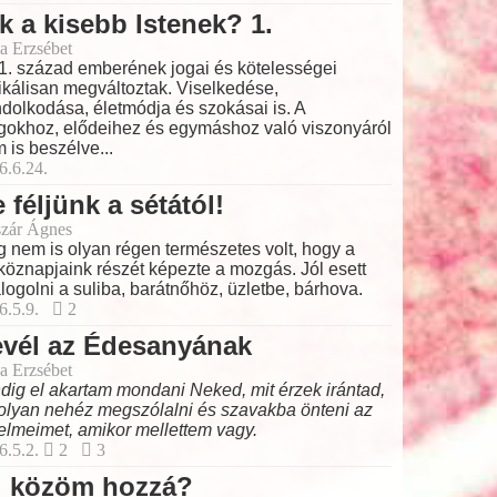
k a kisebb Istenek? 1.
a Erzsébet
1. század emberének jogai és kötelességei
ikálisan megváltoztak. Viselkedése,
dolkodása, életmódja és szokásai is. A
gokhoz, elődeihez és egymáshoz való viszonyáról
 is beszélve...
6.6.24.
 féljünk a sétától!
zár Ágnes
 nem is olyan régen természetes volt, hogy a
köznapjaink részét képezte a mozgás. Jól esett
logolni a suliba, barátnőhöz, üzletbe, bárhova.
6.5.9.
2
evél az Édesanyának
a Erzsébet
dig el akartam mondani Neked, mit érzek irántad,
olyan nehéz megszólalni és szavakba önteni az
elmeimet, amikor mellettem vagy.
6.5.2.
2
3
i közöm hozzá?