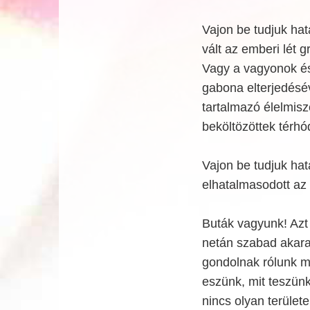
Vajon be tudjuk hat
vált az emberi lét 
Vagy a vagyonok és
gabona elterjedésé
tartalmazó élelmisz
beköltözöttek térhó
Vajon be tudjuk hat
elhatalmasodott az 
Buták vagyunk! Azt 
netán szabad akara
gondolnak rólunk má
eszünk, mit teszünk!
nincs olyan terület