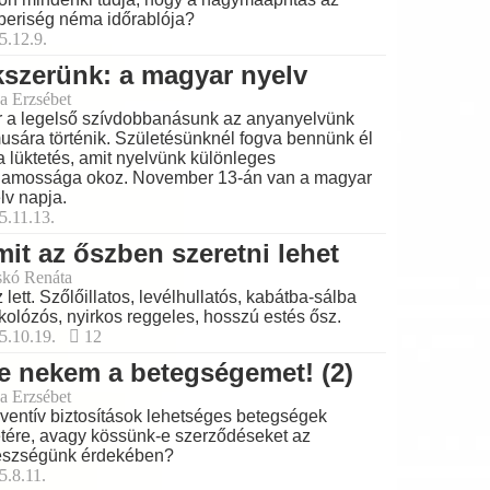
eriség néma időrablója?
5.12.9.
szerünk: a magyar nyelv
a Erzsébet
 a legelső szívdobbanásunk az anyanyelvünk
musára történik. Születésünknél fogva bennünk él
a lüktetés, amit nyelvünk különleges
lamossága okoz. November 13-án van a magyar
lv napja.
5.11.13.
it az őszben szeretni lehet
skó Renáta
 lett. Szőlőillatos, levélhullatós, kabátba-sálba
kolózós, nyirkos reggeles, hosszú estés ősz.
5.10.19.
12
e nekem a betegségemet! (2)
a Erzsébet
ventív biztosítások lehetséges betegségek
tére, avagy kössünk-e szerződéseket az
észségünk érdekében?
5.8.11.