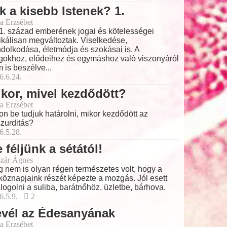
k a kisebb Istenek? 1.
a Erzsébet
1. század emberének jogai és kötelességei
ikálisan megváltoztak. Viselkedése,
dolkodása, életmódja és szokásai is. A
gokhoz, elődeihez és egymáshoz való viszonyáról
 is beszélve...
6.6.24.
kor, mivel kezdődött?
a Erzsébet
on be tudjuk határolni, mikor kezdődött az
zurditás?
6.5.28.
 féljünk a sétától!
zár Ágnes
 nem is olyan régen természetes volt, hogy a
köznapjaink részét képezte a mozgás. Jól esett
logolni a suliba, barátnőhöz, üzletbe, bárhova.
6.5.9.
2
evél az Édesanyának
a Erzsébet