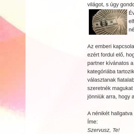
világot, s úgy gond
É
el
né
Az emberi kapcsolat
ezért fordul elő, ho
partner kívánatos 
kategóriába tartozi
választanak fiatalab
szeretnék magukat i
jönniük arra, hogy 
A nénikét hallgatv
Íme:
Szervusz, Te!