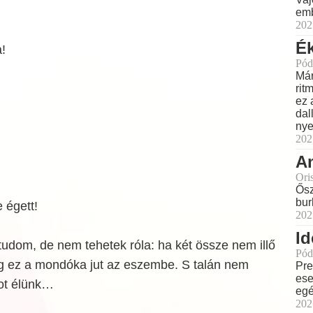
emb
202
Ék
a!
Pód
Már
rit
ez 
dal
nye
202
Am
Ori
Ősz
bur
 égett!
202
Id
 tudom, de nem tehetek róla: ha két össze nem illő
Pód
ig ez a mondóka jut az eszembe. S talán nem
Pre
ese
got élünk…
eg
202