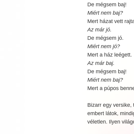
De mégsem baj!
Miért nem baj?
Mert házat vett rajt
Az már jó.
De mégsem jó.
Miért nem jó?
Mert a ház leégett.
Az már baj.
De mégsem baj!
Miért nem baj?
Mert a púpos benne
Bizarr egy versike,
embert látok, mind
véletlen. Ilyen vilá