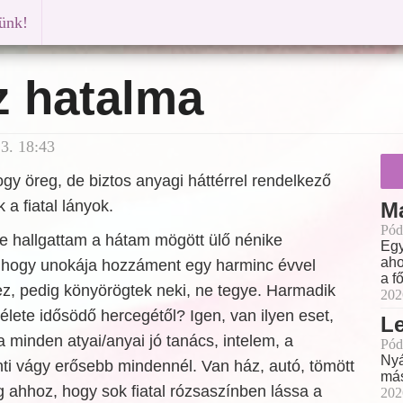
künk!
z hatalma
3. 18:43
gy öreg, de biztos anyagi háttérrel rendelkező
 a fiatal lányok.
M
Pód
e hallgattam a hátam mögött ülő nénike
Egy
aho
, hogy unokája hozzáment egy harminc évvel
a f
z, pedig könyörögtek neki, ne tegye. Harmadik
202
 élete idősödő hercegétől? Igen, van ilyen eset,
L
 minden atyai/anyai jó tanács, intelem, a
Pód
Nyá
ánti vágy erősebb mindennél. Van ház, autó, tömött
más
g ahhoz, hogy sok fiatal rózsaszínben lássa a
202