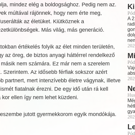
olja, mindez elég a boldogsághoz. Pedig nem az.
Ki
vek
múltával rájönnek, hogy nem érte meg,
Pód
A 2
fuserálták az életüket. Kiütköznek a
rad
zetkülönbségek. Más világ, más generáció.
gon
dol
nem
202
okban értékelés folyik az élet minden területén,
Mi
gy az öreg, de biztos anyagi háttérrel rendelkező
Pód
a másik nem számára. Ez már nem a szerelem
Vaj
k. Szerintem. Az idősebb férfiak sokszor azért
abs
202
b partnert, mert intenzívebb életre vágynak, illetve
Ne
smét fiatalnak érezni. De egy idő után rá kell
Hus
a kor ellen így nem lehet küzdeni.
Még
hét
gya
a eszembe jutott gyermekkorom egyik mondókája.
202
L
Pód