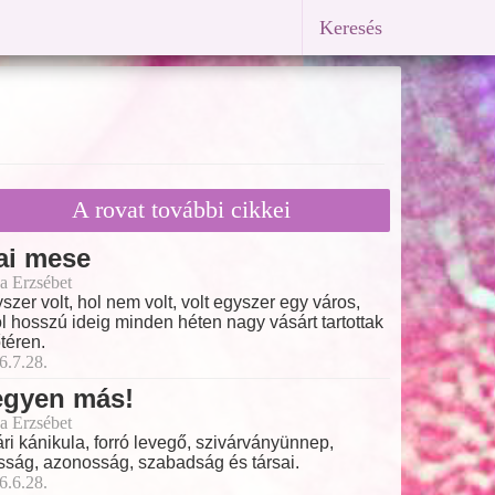
Keresés
A rovat további cikkei
ai mese
a Erzsébet
szer volt, hol nem volt, volt egyszer egy város,
l hosszú ideig minden héten nagy vásárt tartottak
őtéren.
6.7.28.
egyen más!
a Erzsébet
ri kánikula, forró levegő, szivárványünnep,
ság, azonosság, szabadság és társai.
6.6.28.