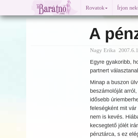
Rovatok
Írjon ne
A pén
Nagy Erika 2007.6.1
Egyre gyakoribb, ho
partnert választanak
Minap a buszon ülv
beszámolóját arról
idősebb úriemberhe
feleségként mit vár
nem is kevés. Hiába
kecsegtető jólét ir
pénztárca, s ez elé