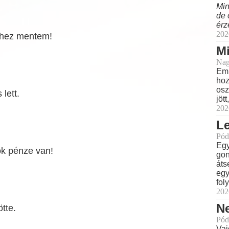
Min
de 
érz
202
rjhez mentem!
M
Nag
Eml
hoz
osz
lett.
jöt
202
L
Pód
Egy
k pénze van!
gon
áts
egy
fol
202
N
tte.
Pód
Vaj