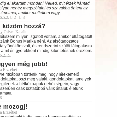
dig el akartam mondani Neked, mit érzek irántad,
olyan nehéz megszólalni és szavakba önteni az
elmeimet, amikor mellettem vagy.
6.5.2.
2
3
i közöm hozzá?
y Csivre Katalin
ékszem milyen izgatott voltam, amikor ellátogatott
zánk Bohus Marika néni. Az alsótagozatos
tályfőnököm volt, és rendszerint szülői látogatásra
t, amit én gyerekként mindig kitüntetésnek éreztem.
6.2.15.
egyen még jobb!
a Erzsébet
re ritkábban történik meg, hogy lélekemelő
dolatokat oszt meg valaki, gondolatokat, amelyek
egítenek a hétköznapok nehézségein, vagy
szerűen csak biztatóbbá válik általuk életünk
yamata.
6.1.1.
e mozogj!
a Erzsébet
on mindenki tudja, hogy a hagymaaprítás az