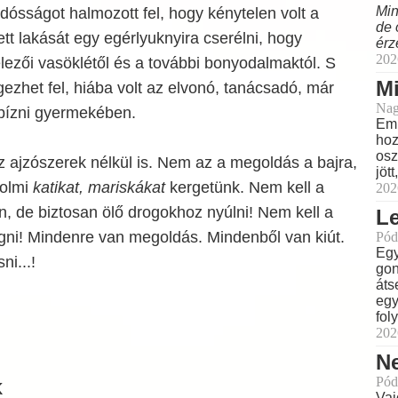
Min
ósságot halmozott fel, hogy kénytelen volt a
de 
t lakását egy egérlyuknyira cserélni, hogy
érz
202
lezői vasöklétől és a további bonyodalmaktól. S
M
zhet fel, hiába volt az elvonó, tanácsadó, már
Nag
 bízni gyermekében.
Eml
hoz
osz
az ajzószerek nélkül is. Nem az a megoldás a bajra,
jöt
holmi
katikat, mariskákat
kergetünk. Nem kell a
202
n, de biztosan ölő drogokhoz nyúlni! Nem kell a
L
gni! Mindenre van megoldás. Mindenből van kiút.
Pód
Egy
ni...!
gon
áts
egy
fol
202
N
Pód
k
Vaj