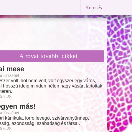
Keresés
A rovat további cikkei
ai mese
a Erzsébet
szer volt, hol nem volt, volt egyszer egy város,
l hosszú ideig minden héten nagy vásárt tartottak
őtéren.
6.7.28.
egyen más!
a Erzsébet
ri kánikula, forró levegő, szivárványünnep,
ság, azonosság, szabadság és társai.
6.6.28.