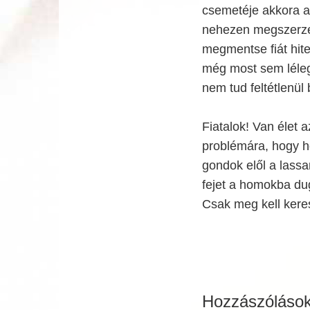
csemetéje akkora ad
nehezen megszerzet
megmentse fiát hite
még most sem lélege
nem tud feltétlenül
Fiatalok! Van élet 
problémára, hogy 
gondok elől a lassa
fejet a homokba du
Csak meg kell keres
Hozzászóláso