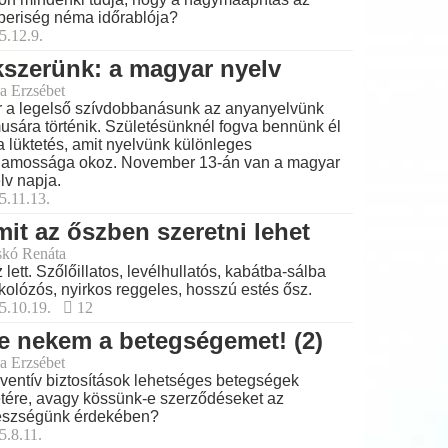
eriség néma időrablója?
5.12.9.
szerünk: a magyar nyelv
a Erzsébet
 a legelső szívdobbanásunk az anyanyelvünk
musára történik. Születésünknél fogva bennünk él
a lüktetés, amit nyelvünk különleges
lamossága okoz. November 13-án van a magyar
lv napja.
5.11.13.
it az őszben szeretni lehet
skó Renáta
 lett. Szőlőillatos, levélhullatós, kabátba-sálba
kolózós, nyirkos reggeles, hosszú estés ősz.
5.10.19.
12
e nekem a betegségemet! (2)
a Erzsébet
ventív biztosítások lehetséges betegségek
tére, avagy kössünk-e szerződéseket az
észségünk érdekében?
5.8.11.