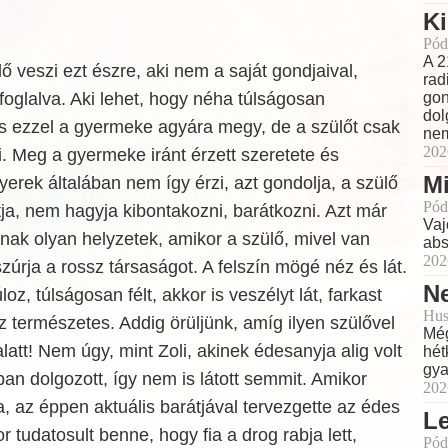
Ki
Pód
A 2
ő veszi ezt észre, aki nem a saját gondjaival,
rad
foglalva. Aki lehet, hogy néha túlságosan
gon
dol
 s ezzel a gyermeke agyára megy, de a szülőt csak
nem
202
i. Meg a gyermeke iránt érzett szeretete és
Mi
erek általában nem így érzi, azt gondolja, a szülő
Pód
atja, nem hagyja kibontakozni, barátkozni. Azt már
Vaj
nak olyan helyzetek, amikor a szülő, mivel van
abs
202
szúrja a rossz társaságot. A felszín mögé néz és lát.
Ne
oz, túlságosan félt, akkor is veszélyt lát, farkast
Hus
ez természetes. Addig örüljünk, amíg ilyen szülővel
Még
latt! Nem úgy, mint Zoli, akinek édesanyja alig volt
hét
gya
an dolgozott, így nem is látott semmit. Amikor
202
na, az éppen aktuális barátjával tervezgette az édes
L
r tudatosult benne, hogy fia a drog rabja lett,
Pód