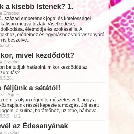
k a kisebb Istenek? 1.
a Erzsébet
1. század emberének jogai és kötelességei
ikálisan megváltoztak. Viselkedése,
dolkodása, életmódja és szokásai is. A
gokhoz, elődeihez és egymáshoz való viszonyáról
 is beszélve...
6.6.24.
kor, mivel kezdődött?
a Erzsébet
on be tudjuk határolni, mikor kezdődött az
zurditás?
6.5.28.
 féljünk a sétától!
zár Ágnes
 nem is olyan régen természetes volt, hogy a
köznapjaink részét képezte a mozgás. Jól esett
logolni a suliba, barátnőhöz, üzletbe, bárhova.
6.5.9.
2
evél az Édesanyának
a Erzsébet