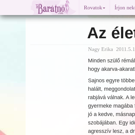
Rovatok
Írjon ne
Az élet
Nagy Erika 2011.5.1
Minden szülő rémál
hogy akarva-akaratl
Sajnos egyre többen
halált, meggondola
rabjává válnak. A l
gyermeke magába fo
jó a kedve, másnap
szobájában. Egy idő
agresszív lesz, a 