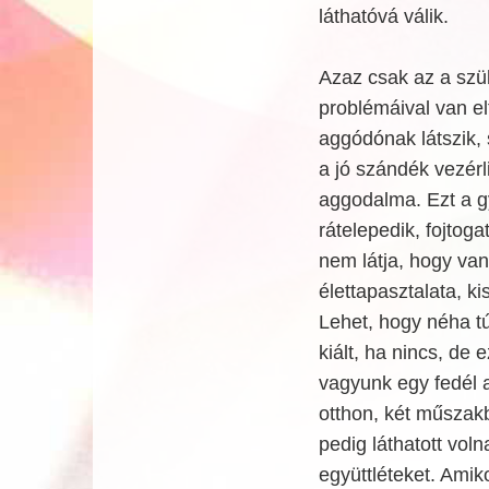
láthatóvá válik.
Azaz csak az a szül
problémáival van el
aggódónak látszik,
a jó szándék vezérl
aggodalma. Ezt a gy
rátelepedik, fojtog
nem látja, hogy van
élettapasztalata, ki
Lehet, hogy néha túl
kiált, ha nincs, de 
vagyunk egy fedél a
otthon, két műszakb
pedig láthatott vol
együttléteket. Amiko