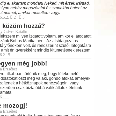
dig el akartam mondani Neked, mit érzek irántad,
olyan nehéz megszólalni és szavakba önteni az
elmeimet, amikor mellettem vagy.
6.5.2.
2
3
i közöm hozzá?
y Csivre Katalin
ékszem milyen izgatott voltam, amikor ellátogatott
zánk Bohus Marika néni. Az alsótagozatos
tályfőnököm volt, és rendszerint szülői látogatásra
t, amit én gyerekként mindig kitüntetésnek éreztem.
6.2.15.
egyen még jobb!
a Erzsébet
re ritkábban történik meg, hogy lélekemelő
dolatokat oszt meg valaki, gondolatokat, amelyek
egítenek a hétköznapok nehézségein, vagy
szerűen csak biztatóbbá válik általuk életünk
yamata.
6.1.1.
e mozogj!
a Erzsébet
on mindenki tudja, hogy a hagymaaprítás az