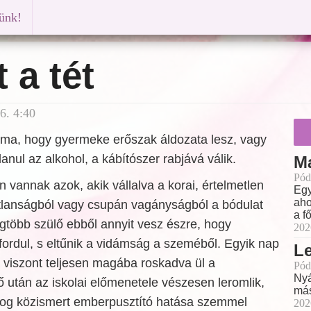
künk!
 a tét
6. 4:40
ma, hogy gyermeke erőszak áldozata lesz, vagy
anul az alkohol, a kábítószer rabjává válik.
M
Pód
 vannak azok, akik vállalva a korai, értelmetlen
Egy
aho
tlanságból vagy csupán vagányságból a bódulat
a f
egtöbb szülő ebből annyit vesz észre, hogy
202
rdul, s eltűnik a vidámság a szeméből. Egyik nap
L
 viszont teljesen magába roskadva ül a
Pód
Nyá
 után az iskolai előmenetele vészesen leromlik,
más
drog közismert emberpusztító hatása szemmel
202