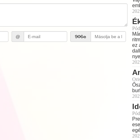
emb
202
Ék
Pód
Már
@
rit
ez 
dal
nye
202
Am
Ori
Ősz
bur
202
Id
Pód
Pre
ese
eg
202