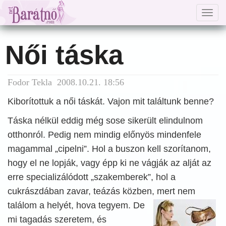
Togg
navig
Női táska
Fodor Tekla 2008.10.21. 18:56
Kiborítottuk a női táskát. Vajon mit találtunk benne?
Táska nélkül eddig még sose sikerült elindulnom
otthonról. Pedig nem mindig előnyös mindenfele
magammal „cipelni”. Hol a buszon kell szorítanom,
hogy el ne lopják, vagy épp ki ne vágják az alját az
erre specializálódott „szakemberek”, hol a
cukrászdában zavar, teázás közben, mert nem
találom a helyét, hova
tegyem. De
mi tagadás szeretem, és