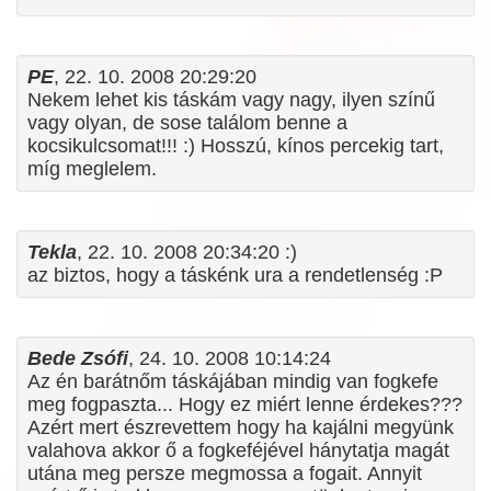
PE
, 22. 10. 2008 20:29:20
Nekem lehet kis táskám vagy nagy, ilyen színű
vagy olyan, de sose találom benne a
kocsikulcsomat!!! :) Hosszú, kínos percekig tart,
míg meglelem.
Tekla
, 22. 10. 2008 20:34:20 :)
az biztos, hogy a táskénk ura a rendetlenség :P
Bede Zsófi
, 24. 10. 2008 10:14:24
Az én barátnőm táskájában mindig van fogkefe
meg fogpaszta... Hogy ez miért lenne érdekes???
Azért mert észrevettem hogy ha kajálni megyünk
valahova akkor ő a fogkeféjével hánytatja magát
utána meg persze megmossa a fogait. Annyit