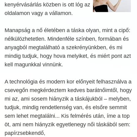
kenyérvásárlás közben is ott lóg az
oldalamon vagy a vállamon.
Manapság a nő életében a táska olyan, mint a cipő:
nélkülözhetetlen. Mindenféle színben, formában és
anyagból megtalálható a szekrényünkben, és mi
mindig tudjuk, hogy hova melyiket, és miért pont azt
kell magunkkal vinnünk.
A technológia és modern kor előnyeit felhasználva a
csevegőn megkérdeztem kedves barátnőimtől, hogy
mi az, ami sosem hiányzik a táskájukból – melyben,
tudjuk, mindig rendetlenség van, és elsőre semmit
sem lehet megtalálni... Kis felmérés után, íme a top
öt, ami nem hiányzik egyetlenegy női táskából sem:
papírzsebkendő,