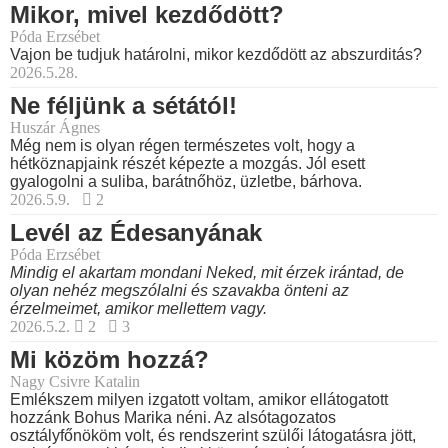
Mikor, mivel kezdődött?
Póda Erzsébet
Vajon be tudjuk határolni, mikor kezdődött az abszurditás?
2026.5.28.
Ne féljünk a sétától!
Huszár Ágnes
Még nem is olyan régen természetes volt, hogy a
hétköznapjaink részét képezte a mozgás. Jól esett
gyalogolni a suliba, barátnőhöz, üzletbe, bárhova.
2026.5.9.
2
Levél az Édesanyának
Póda Erzsébet
Mindig el akartam mondani Neked, mit érzek irántad, de
olyan nehéz megszólalni és szavakba önteni az
érzelmeimet, amikor mellettem vagy.
2026.5.2.
2
3
Mi közöm hozzá?
Nagy Csivre Katalin
Emlékszem milyen izgatott voltam, amikor ellátogatott
hozzánk Bohus Marika néni. Az alsótagozatos
osztályfőnököm volt, és rendszerint szülői látogatásra jött,