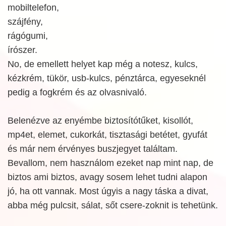
mobiltelefon,
szájfény,
rágógumi,
írószer.
No, de emellett helyet kap még a notesz, kulcs,
kézkrém, tükör, usb-kulcs, pénztárca, egyeseknél
pedig a fogkrém és az olvasnivaló.
Belenézve az enyémbe biztosítótűket, kisollót,
mp4et, elemet, cukorkát, tisztasági betétet, gyufát
és már nem érvényes buszjegyet találtam.
Bevallom, nem használom ezeket nap mint nap, de
biztos ami biztos, avagy sosem lehet tudni alapon
jó, ha ott vannak. Most úgyis a nagy táska a divat,
abba még pulcsit, sálat, sőt csere-zoknit is tehetünk.