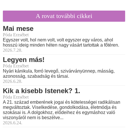
A rovat további cikkei
Mai mese
Póda Erzsébet
Egyszer volt, hol nem volt, volt egyszer egy város, ahol
hosszú ideig minden héten nagy vásárt tartottak a főtéren.
2026.7.28.
Legyen más!
Póda Erzsébet
Nyári kánikula, forró levegő, szivárványünnep, másság,
azonosság, szabadság és társai.
2026.6.28.
Kik a kisebb Istenek? 1.
Póda Erzsébet
A 21. század emberének jogai és kötelességei radikálisan
megváltoztak. Viselkedése, gondolkodása, életmódja és
szokásai is. A dolgokhoz, elődeihez és egymáshoz való
viszonyáról nem is beszélve...
2026.6.24.