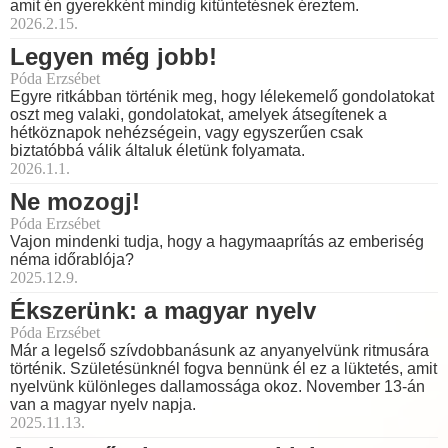
amit én gyerekként mindig kitüntetésnek éreztem.
2026.2.15.
Legyen még jobb!
Póda Erzsébet
Egyre ritkábban történik meg, hogy lélekemelő gondolatokat
oszt meg valaki, gondolatokat, amelyek átsegítenek a
hétköznapok nehézségein, vagy egyszerűen csak
biztatóbbá válik általuk életünk folyamata.
2026.1.1.
Ne mozogj!
Póda Erzsébet
Vajon mindenki tudja, hogy a hagymaaprítás az emberiség
néma időrablója?
2025.12.9.
Ékszerünk: a magyar nyelv
Póda Erzsébet
Már a legelső szívdobbanásunk az anyanyelvünk ritmusára
történik. Születésünknél fogva bennünk él ez a lüktetés, amit
nyelvünk különleges dallamossága okoz. November 13-án
van a magyar nyelv napja.
2025.11.13.