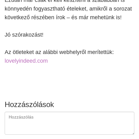
Ezután már csak el kell készíteni a szabadban is
könnyedén fogyasztható ételeket, amikről a sorozat
következő részében írok – és már mehetünk is!
Jó szórakozást!
Az ötleteket az alábbi webhelyről merítettük:
lovelyindeed.com
Hozzászólások