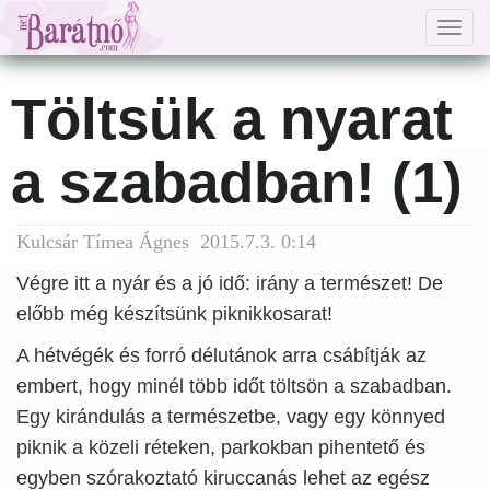
Togg
navig
Töltsük a nyarat
a szabadban! (1)
Kulcsár Tímea Ágnes 2015.7.3. 0:14
Végre itt a nyár és a jó idő: irány a természet! De
előbb még készítsünk piknikkosarat!
A hétvégék és forró délutánok arra csábítják az
embert, hogy minél több időt töltsön a szabadban.
Egy kirándulás a természetbe, vagy egy könnyed
piknik a közeli réteken, parkokban pihentető és
egyben szórakoztató kiruccanás lehet az egész