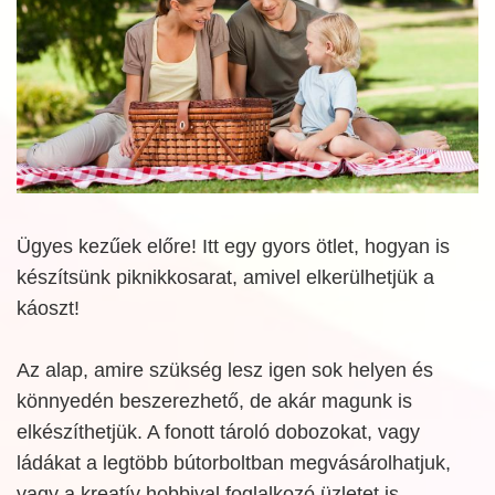
Ügyes kezűek előre! Itt egy gyors ötlet, hogyan is
készítsünk piknikkosarat, amivel elkerülhetjük a
káoszt!
Az alap, amire szükség lesz igen sok helyen és
könnyedén beszerezhető, de akár magunk is
elkészíthetjük. A fonott tároló dobozokat, vagy
ládákat a legtöbb bútorboltban megvásárolhatjuk,
vagy a kreatív hobbival foglalkozó üzletet is