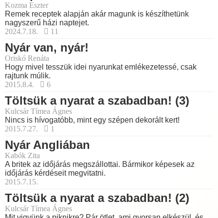
Kozma Eszter
Remek receptek alapján akár magunk is készíthetünk
nagyszerű házi naptejet.
2024.7.18.
11
Nyár van, nyár!
Oriskó Renáta
Hogy mivel tesszük idei nyarunkat emlékezetessé, csak
rajtunk múlik.
2015.8.4.
6
Töltsük a nyarat a szabadban! (3)
Kulcsár Tímea Ágnes
Nincs is hívogatóbb, mint egy szépen dekorált kert!
2015.7.27.
1
Nyár Angliában
Kabók Zita
A britek az időjárás megszállottai. Bármikor képesek az
időjárás kérdéseit megvitatni.
2015.7.15.
Töltsük a nyarat a szabadban! (2)
Kulcsár Tímea Ágnes
Mit vigyünk a piknikre? Pár ötlet, ami gyorsan elkészül, és