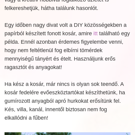
felkereshetjük, hátha találunk hasonlót.
Egy időben nagy divat volt a DIY közösségekben a
papírból készített fonott kosár, amire
itt
található egy
példa. Ennél azonban érdemes figyelembe venni,
hogy nem feltétlenül fog elbírni tömérdek
mennyiségű tányért és ételt. Használjunk erős
ragasztót és anyagokat!
Ha kész a kosár, már nincs is olyan sok teendő. A
kosár fedelére evőeszköztartókat készíthetünk, ha
gumírozott anyagból apró hurkokat erősítünk fel.
Kés, villa, kanál, innentől biztosan nem fog
elkallódni a fűben!