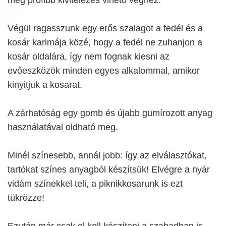
még profibb kivitelezés vihető véghez.
Végül ragasszunk egy erős szalagot a fedél és a
kosár karimája közé, hogy a fedél ne zuhanjon a
kosár oldalára, így nem fognak kiesni az
evőeszközök minden egyes alkalommal, amikor
kinyitjuk a kosarat.
A zárhatóság egy gomb és újabb gumírozott anyag
használatával oldható meg.
Minél színesebb, annál jobb: így az elválasztókat,
tartókat színes anyagból készítsük! Elvégre a nyár
vidám színekkel teli, a piknikkosarunk is ezt
tükrözze!