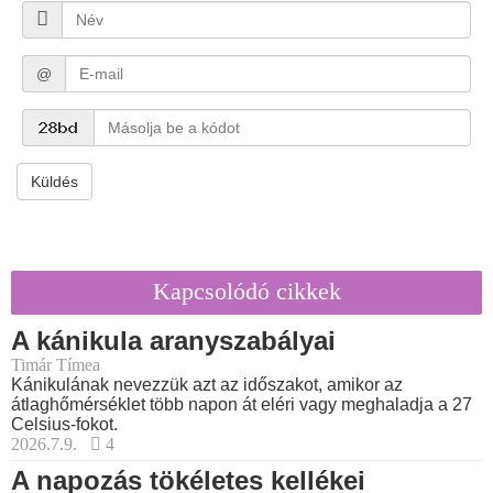
@
Küldés
Kapcsolódó cikkek
A kánikula aranyszabályai
Timár Tímea
Kánikulának nevezzük azt az időszakot, amikor az
átlaghőmérséklet több napon át eléri vagy meghaladja a 27
Celsius-fokot.
2026.7.9.
4
A napozás tökéletes kellékei