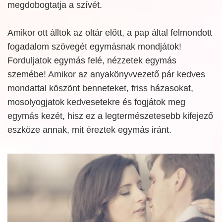
megdobogtatja a szívét.
Amikor ott álltok az oltár előtt, a pap által felmondott
fogadalom szövegét egymásnak mondjátok!
Forduljatok egymás felé, nézzetek egymás
szemébe! Amikor az anyakönyvvezető pár kedves
mondattal köszönt benneteket, friss házasokat,
mosolyogjatok kedvesetekre és fogjátok meg
egymás kezét, hisz ez a legtermészetesebb kifejező
eszköze annak, mit éreztek egymás iránt.