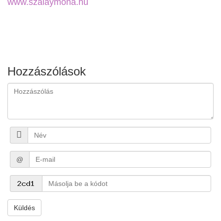
www.szalaymona.hu
Hozzászólások
@
Küldés