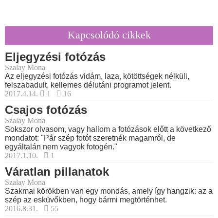
Kapcsolódó cikkek
Eljegyzési fotózás
Szalay Mona
Az eljegyzési fotózás vidám, laza, kötöttségek nélküli,
felszabadult, kellemes délutáni programot jelent.
2017.4.14.
1
16
Csajos fotózás
Szalay Mona
Sokszor olvasom, vagy hallom a fotózások előtt a következő
mondatot: "Pár szép fotót szeretnék magamról, de
egyáltalán nem vagyok fotogén."
2017.1.10.
1
Váratlan pillanatok
Szalay Mona
Szakmai körökben van egy mondás, amely így hangzik: az a
szép az esküvőkben, hogy bármi megtörténhet.
2016.8.31.
55