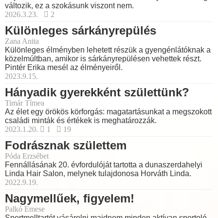
változik, ez a szokásunk viszont nem.
2026.3.23.
2
Különleges sárkányrepülés
Zana Anita
Különleges élményben lehetett részük a gyengénlátóknak a
közelmúltban, amikor is sárkányrepülésen vehettek részt.
Pintér Erika mesél az élményeiről.
2023.9.15.
Hányadik gyerekként születtünk?
Timár Tímea
Az élet egy örökös körforgás: magatartásunkat a megszokott
családi minták és értékek is meghatározzák.
2023.1.20.
1
19
Fodrásznak születtem
Póda Erzsébet
Fennállásának 20. évfordulóját tartotta a dunaszerdahelyi
Linda Hair Salon, melynek tulajdonosa Horváth Linda.
2022.9.19.
Nagymellűek, figyelem!
Palkó Emese
Sportmelltartót vásárolni majdnem minden aktívan sportoló