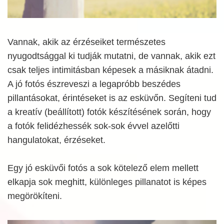
Vannak, akik az érzéseiket természetes
nyugodtsággal ki tudják mutatni, de vannak, akik ezt
csak teljes intimitásban képesek a másiknak átadni.
A jó fotós észreveszi a legapróbb beszédes
pillantásokat, érintéseket is az esküvőn. Segíteni tud
a kreatív (beállított) fotók készítésének során, hogy
a fotók felidézhessék sok-sok évvel azelőtti
hangulatokat, érzéseket.
Egy jó esküvői fotós a sok kötelező elem mellett
elkapja sok meghitt, különleges pillanatot is képes
megörökíteni.