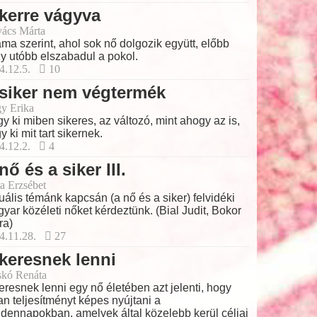
kerre vágyva
ács Márta
áma szerint, ahol sok nő dolgozik együtt, előbb
y utóbb elszabadul a pokol.
4.12.5.
10
siker nem végtermék
y Erika
y ki miben sikeres, az változó, mint ahogy az is,
y ki mit tart sikernek.
4.12.2.
4
nő és a siker III.
a Erzsébet
uális témánk kapcsán (a nő és a siker) felvidéki
yar közéleti nőket kérdeztünk. (Bial Judit, Bokor
ra)
4.11.28.
27
keresnek lenni
skó Renáta
eresnek lenni egy nő életében azt jelenti, hogy
an teljesítményt képes nyújtani a
dennapokban, amelyek által közelebb kerül céljai