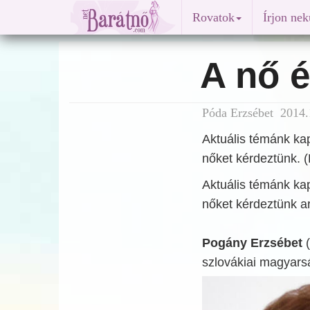
Rovatok
Írjon ne
A nő é
Póda Erzsébet 2014.
Aktuális témánk kap
nőket kérdeztünk. 
Aktuális témánk kap
nőket kérdeztünk ar
Pogány Erzsébet
(
szlovákiai magyarság