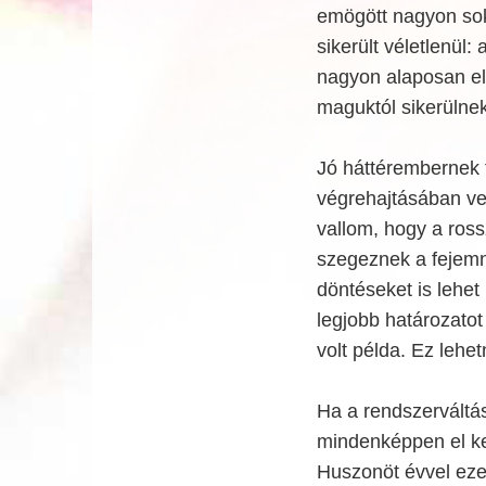
emögött nagyon s
sikerült véletlenül
nagyon alaposan e
maguktól sikerülnek
Jó háttérembernek 
végrehajtásában ve
vallom, hogy a ross
szegeznek a fejemn
döntéseket is lehet 
legjobb határozatot
volt példa. Ez lehe
Ha a rendszerváltás
mindenképpen el ke
Huszonöt évvel ezel