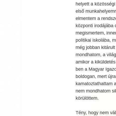
helyett a közösségi
első munkahelyemrő
elmentem a rendsze
központi irodájába d
megismertem, inne
politikai iskolába,
még jobban kitárult
mondhatom, a vilá
amikor a kiküldetés
ben a Magyar Igazo
boldogan, mert újr
kamatoztathattam a
nem mondhatom sike
körülöttem.
Tény, hogy nem vál