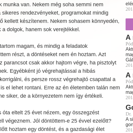
elé
ok munka van. Nekem még soha semmi nem
201
: a sikeres rendezvényeket, programokat mindig
lő kellett készítenem. Nekem sohasem könnyedén,
 a dolgok, hanem sok verejtékkel.
A 
Pód
tartom magam, és mindig a feladatok
Akt
ttem részt, a döntéseket nem én hoztam. Azt
mag
Gál
z parancsot csak akkor hajtom végre, ha pisztolyt
201
ek. Egyébként jó végrehajtással a hibás
A 
korrigálni, és persze rossz végrehajtó csapattal a
Pód
Akt
 is el lehet rontani. Erre az én életemben talán nem
mag
tne siker, de a környezetem nem így értékeli.
201
Go
 óta eltelt 25 évet nézem, egy összegzést
Dr.
A s
ll végeznem. Jól döntöttem-e 25 évvel ezelőtt?
gon
őtt hoztam egy döntést, és a gazdasági élet
201