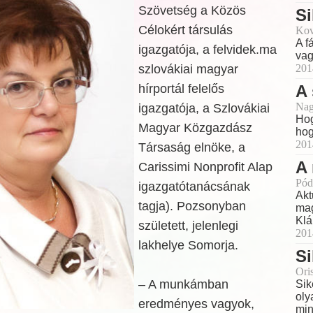
Szövetség a Közös
Si
Célokért társulás
Kov
A f
igazgatója, a felvidek.ma
vag
szlovákiai magyar
201
hírportál felelős
A 
Nag
igazgatója, a Szlovákiai
Hog
Magyar Közgazdász
hog
201
Társaság elnöke, a
A 
Carissimi Nonprofit Alap
Pód
igazgatótanácsának
Akt
tagja). Pozsonyban
mag
Klá
született, jelenlegi
201
lakhelye Somorja.
Si
Ori
– A munkámban
Sik
oly
eredményes vagyok,
min