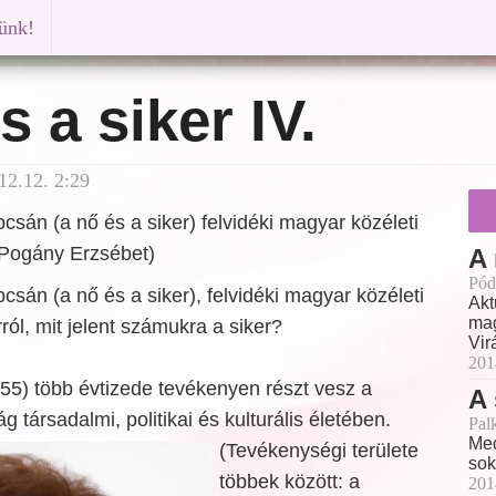
künk!
s a siker IV.
12.12. 2:29
csán (a nő és a siker) felvidéki magyar közéleti
(Pogány Erzsébet)
A 
Pód
csán (a nő és a siker), felvidéki magyar közéleti
Akt
mag
ról, mit jelent számukra a siker?
Vir
201
55) több évtizede tevékenyen részt vesz a
A 
 társadalmi, politikai és kulturális életében.
Pal
Med
(Tevékenységi területe
sok
többek között: a
201