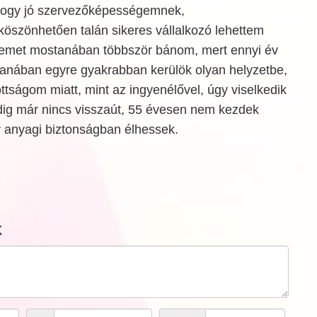
ogy jó szervezőképességemnek,
szönhetően talán sikeres vállalkozó lehettem
semet mostanában többször bánom, mert ennyi év
tanában egyre gyakrabban kerülök olyan helyzetbe,
ottságom miatt, mint az ingyenélővel, úgy viselkedik
ig már nincs visszaút, 55 évesen nem kezdek
y anyagi biztonságban élhessek.
k