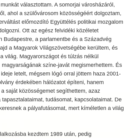
 munkát választottam. A somorjai városházáról,
l, ahol a szülővárosom közösségéért dolgoztam,
rváltást előmozdító Együttélés politikai mozgalom
olgozni. Ott az egész felvidéki közéletet
n Budapestre, a parlamentbe és a Századvég
 majd a Magyarok Világszövetségébe kerültem, és
 a világ. Magyarországot és túlzás nélkül
g magyarságának színe-javát megismerhettem. És
 ideje letelt, mégsem lógó orral jöttem haza 2001-
lvány érdekében hálózatot építeni, hanem
a a saját közösségemet segíthettem, azaz
 tapasztalataimat, tudásomat, kapcsolataimat. De
resnek a pályafutásomat, mert kíméletlen a világ
lalkozásba kezdtem 1989 után, pedig