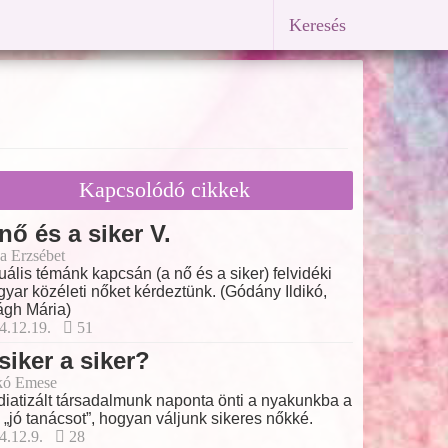
Keresés
Kapcsolódó cikkek
nő és a siker V.
a Erzsébet
uális témánk kapcsán (a nő és a siker) felvidéki
yar közéleti nőket kérdeztünk. (Gódány Ildikó,
ágh Mária)
4.12.19.
51
siker a siker?
kó Emese
iatizált társadalmunk naponta önti a nyakunkba a
 „jó tanácsot”, hogyan váljunk sikeres nőkké.
4.12.9.
28