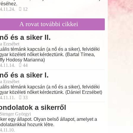
réséhez.
4.11.24.
12
A rovat további cikkei
nő és a siker II.
a Erzsébet
uális témánk kapcsán (a nő és a siker), felvidéki
yar közéleti nőket kérdeztünk. (Bartal Tímea,
ffy Hodosy Marianna)
4.11.14.
44
nő és a siker I.
a Erzsébet
uális témánk kapcsán (a nő és a siker), felvidéki
yar közéleti nőket kérdeztünk. (Dániel Erzsébet)
4.11.11.
33
ndolatok a sikerről
 Stenger Györgyi
iker egy állapot. Olyan belső állapot, amelyet a
dolatainkkal hozunk létre.
4.11.10.