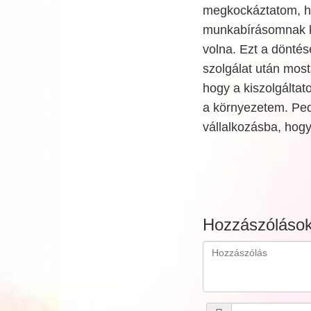
megkockáztatom, h
munkabírásomnak kö
volna. Ezt a dönté
szolgálat után mos
hogy a kiszolgáltat
a környezetem. Ped
vállalkozásba, hog
Hozzászóláso