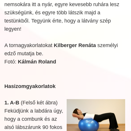
nemsokára itt a nyár, egyre kevesebb ruhára lesz
szükségünk, és egyre több látszik majd a
testünkből. Tegyünk érte, hogy a látvány szép
legyen!
A tornagyakorlatokat
Kilberger Renáta
személyi
edző mutatja be.
Fotó:
Kálmán Roland
Hasizomgyakorlatok
1. A-B
(Felső két ábra)
Feküdjünk a labdára úgy,
hogy a combunk és az
alsó lábszárunk 90 fokos