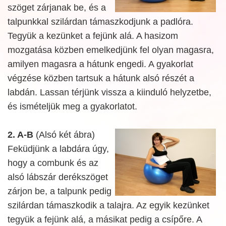
szöget zárjanak be, és a
talpunkkal szilárdan támaszkodjunk a padlóra.
Tegyük a kezünket a fejünk alá. A hasizom
mozgatása közben emelkedjünk fel olyan magasra,
amilyen magasra a hátunk engedi. A gyakorlat
végzése közben tartsuk a hátunk alsó részét a
labdán. Lassan térjünk vissza a kiinduló helyzetbe,
és ismételjük meg a gyakorlatot.
2. A-B
(Alsó két ábra)
Feküdjünk a labdára úgy,
hogy a combunk és az
alsó lábszár derékszöget
zárjon be, a talpunk pedig
szilárdan támaszkodik a talajra. Az egyik kezünket
tegyük a fejünk alá, a másikat pedig a csípőre. A