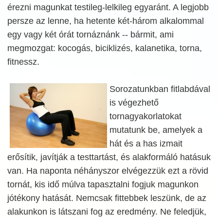
érezni magunkat testileg-lelkileg egyaránt. A legjobb
persze az lenne, ha hetente két-három alkalommal
egy vagy két órát tornáznánk -- bármit, ami
megmozgat: kocogás, biciklizés, kalanetika, torna,
fitnessz.
Sorozatunkban fitlabdával
is végezhető
tornagyakorlatokat
mutatunk be, amelyek a
hát és a has izmait
erősítik, javítják a testtartást, és alakformáló hatásuk
van. Ha naponta néhányszor elvégezzük ezt a rövid
tornát, kis idő múlva tapasztalni fogjuk magunkon
jótékony hatását. Nemcsak fittebbek leszünk, de az
alakunkon is látszani fog az eredmény. Ne feledjük,