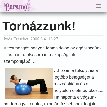
Togg
navig
Tornázzunk!
Póda Erzsébet 2006.3.4. 13:27
A testmozgás nagyon fontos dolog az egészségünk
-- és nem utolsósorban a szépségünk
szempontjából…
…hiszen a túlsúlyt és a
legtöbb betegséget a
mozgáshiány és a
helytelen életmód okozza.
Ha naponta elvégzünk
pár tornagyakorlatot, mindjárt frissebbnek fogjuk