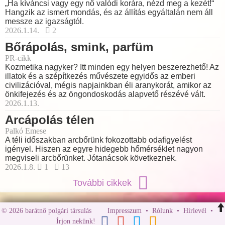
„Ha kíváncsi vagy egy nő valódi korára, nézd meg a kezét!“
Hangzik az ismert mondás, és az állítás egyáltalán nem áll
messze az igazságtól.
2026.1.14.
2
Bőrápolás, smink, parfüm
PR-cikk
Kozmetika nagyker? Itt minden egy helyen beszerezhető! Az
illatok és a szépítkezés művészete egyidős az emberi
civilizációval, mégis napjainkban éli aranykorát, amikor az
önkifejezés és az öngondoskodás alapvető részévé vált.
2026.1.13.
Arcápolás télen
Palkó Emese
A téli időszakban arcbőrünk fokozottabb odafigyelést
igényel. Hiszen az egyre hidegebb hőmérséklet nagyon
megviseli arcbőrünket. Jótanácsok következnek.
2026.1.8.
1
13
További cikkek
© 2026 barátnő polgári társulás
Impresszum
•
Rólunk
•
Hírlevél
•
Írjon nekünk!