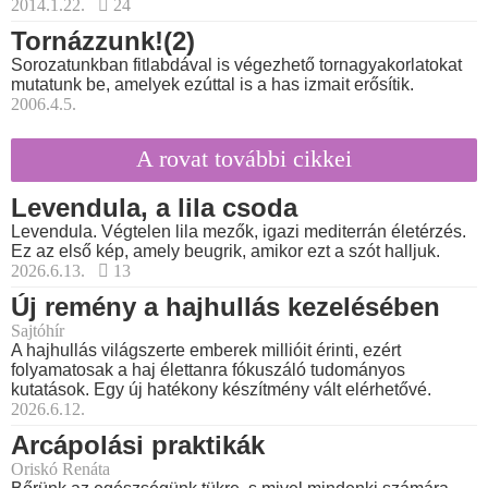
2014.1.22.
24
Tornázzunk!(2)
Sorozatunkban fitlabdával is végezhető tornagyakorlatokat
mutatunk be, amelyek ezúttal is a has izmait erősítik.
2006.4.5.
A rovat további cikkei
Levendula, a lila csoda
Levendula. Végtelen lila mezők, igazi mediterrán életérzés.
Ez az első kép, amely beugrik, amikor ezt a szót halljuk.
2026.6.13.
13
Új remény a hajhullás kezelésében
Sajtóhír
A hajhullás világszerte emberek millióit érinti, ezért
folyamatosak a haj élettanra fókuszáló tudományos
kutatások. Egy új hatékony készítmény vált elérhetővé.
2026.6.12.
Arcápolási praktikák
Oriskó Renáta