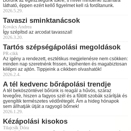
Bőrünk az egészségünk tükre, s mivel mindenki számára
látható, éppen ezért kellő figyelmet kell rá fordítanunk.
2026.5.29.
Tavaszi sminktanácsok
Kovács Andrea
Így szépítsd az arcodat tavasszal!
2026.3.20.
Tartós szépségápolási megoldások
PR-cikk
Az igény a rendezett, esztétikus megjelenésre nem csökken:
minden nap szeretnénk frissen, kipihenten és magabiztosan
kilépni az ajtón. Tippjeink a cikkben olvashatók!
2026.2.4.
A tél kedvenc bőrápolási trendje
A tél beköszöntével bőrünk is reagál a hűvös, száraz
levegőre, hiszen a fagyos szél és a fűtött szobák szárítják és
gyengítik természetes védőrétegét. Ám a hideg hónapok
sem állhatják útját a ragyogó bőrnek!
2026.1.29.
Kézápolási kisokos
Tilajcsík Dóra