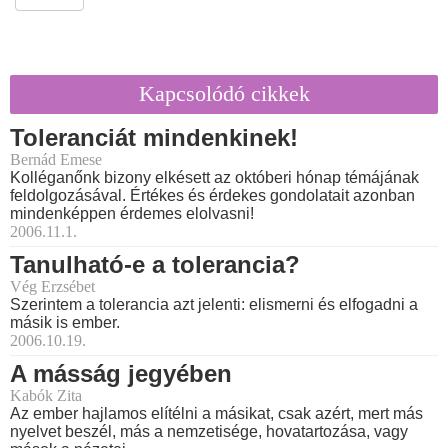
Kapcsolódó cikkek
Toleranciát mindenkinek!
Bernád Emese
Kolléganőnk bizony elkésett az októberi hónap témájának
feldolgozásával. Értékes és érdekes gondolatait azonban
mindenképpen érdemes elolvasni!
2006.11.1.
Tanulható-e a tolerancia?
Vég Erzsébet
Szerintem a tolerancia azt jelenti: elismerni és elfogadni a
másik is ember.
2006.10.19.
A másság jegyében
Kabók Zita
Az ember hajlamos elítélni a másikat, csak azért, mert más
nyelvet beszél, más a nemzetisége, hovatartozása, vagy