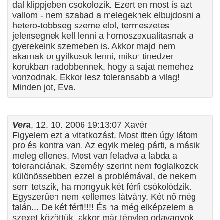
dal klippjeben csokolozik. Ezert en most is azt
vallom - nem szabad a melegeknek elbujdosni a
hetero-tobbseg szeme elol, termeszetes
jelensegnek kell lenni a homoszexualitasnak a
gyerekeink szemeben is. Akkor majd nem
akarnak ongyilkosok lenni, mikor tinedzer
korukban radobbennek, hogy a sajat nemehez
vonzodnak. Ekkor lesz toleransabb a vilag!
Minden jot, Eva.
Vera
, 12. 10. 2006 19:13:07 Xavér
Figyelem ezt a vitatkozást. Most itten úgy látom
pro és kontra van. Az egyik meleg párti, a másik
meleg ellenes. Most van feladva a labda a
toleranciának. Személy szerint nem foglalkozok
különössebben ezzel a problémával, de nekem
sem tetszik, ha mongyuk két férfi csókolódzik.
Egyszerűen nem kellemes látvány. Két nő még
talán... De két férfi!!!! És ha még elképzelem a
szexet közöttük, akkor már tényleg odavagyok,