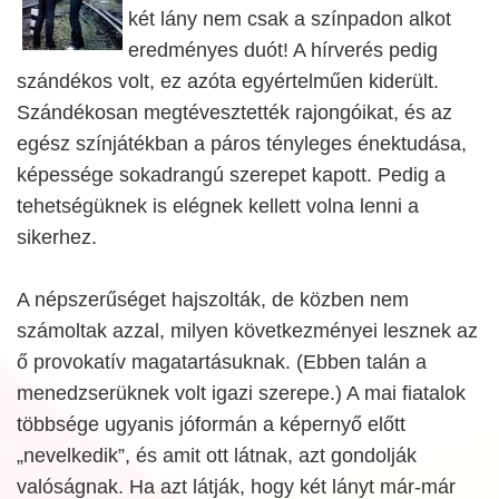
két lány nem csak a színpadon alkot
eredményes duót! A hírverés pedig
szándékos volt, ez azóta egyértelműen kiderült.
Szándékosan megtévesztették rajongóikat, és az
egész színjátékban a páros tényleges énektudása,
képessége sokadrangú szerepet kapott. Pedig a
tehetségüknek is elégnek kellett volna lenni a
sikerhez.
A népszerűséget hajszolták, de közben nem
számoltak azzal, milyen következményei lesznek az
ő provokatív magatartásuknak. (Ebben talán a
menedzserüknek volt igazi szerepe.) A mai fiatalok
többsége ugyanis jóformán a képernyő előtt
„nevelkedik”, és amit ott látnak, azt gondolják
valóságnak. Ha azt látják, hogy két lányt már-már