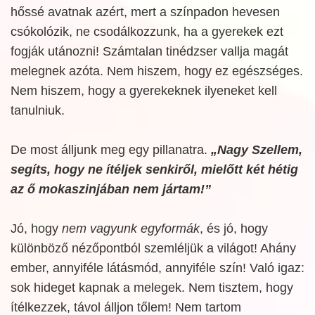
hőssé avatnak azért, mert a színpadon hevesen
csókolózik, ne csodálkozzunk, ha a gyerekek ezt
fogják utánozni! Számtalan tinédzser vallja magát
melegnek azóta. Nem hiszem, hogy ez egészséges.
Nem hiszem, hogy a gyerekeknek ilyeneket kell
tanulniuk.
De most álljunk meg egy pillanatra.
„Nagy Szellem,
segíts, hogy ne ítéljek senkiről, mielőtt két hétig
az ő mokaszinjában nem jártam!”
Jó, hogy
nem vagyunk egyformák
, és jó, hogy
különböző nézőpontból szemléljük a világot! Ahány
ember, annyiféle látásmód, annyiféle szín! Való igaz:
sok hideget kapnak a melegek. Nem tisztem, hogy
ítélkezzek, távol álljon tőlem! Nem tartom