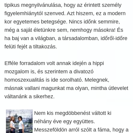
tipikus megnyilvánulása, hogy az érintett személy
figyelemhiánytól szenved. Azt hiszem, ez a modern
kor egyetemes betegsége. Nincs időnk semmire,
még a saját életünkre sem, nemhogy másokra! És
ha baj van a világban, a társadalomban, időről-időre
felüti fejét a tiltakozás.
Efféle forradalom volt annak idején a hippi
mozgalom is, és szerintem a divatozó
homoszexualitás is ide sorolható. Melegnek,
másnak vallani magunkat ma olyan, mintha útlevelet
váltanánk a sikerhez.
Nem kis megdöbbenést váltott ki
néhány éve egy együttes.
Messzeföldön arról szólt a fáma, hogy a