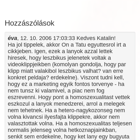
Hozzászólások
éva
, 12. 10. 2006 17:03:33 Kedves Katalin!
Ha jol tippelek, akkor On a Tatu egyuttesrol irt a
cikkjeben. Igen, ezek a lanyok azzal lettek
hiresek, hogy leszbikus jelenetek voltak a
videoklippjeikben (komolyan gondolja, hogy par
klipp miatt valakibol leszbikus valhat? van erre
konkret peldaja? erdekelne). Viszont tudni kell,
hogy ez a marketing egyik fontos torvenye - ha
nem tunsz ki valamivel, a piac nem fog
eszrevenni. Hogy pont a homoszexualitast vettek
eszkozul a lanyok menedzerei, arrol a melegek
nem tehetnek. Ha a hetero-nagykozonseg nem
volna kivancsi ilyesfajta klippekre, akkor nem
valasztottak volna. Ha a homoszexualitas teljesen
normalis jelenseg volna hetkoznapjainkban,
senkit sem erdekelne, hogy ket lany egy bugyuta