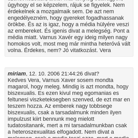
úgyhogy el se képzelem, rájuk se figyelek. Nem
érdekelnek a mozgalmaik sem. De azt nem
engedélyezném, hogy gyereket fogadhassanak
örökbe. És az is igaz, hogy a média hülyére veszi
az embereket. És igenis divat a melegség. Pont a
média miatt. Varnus Xavér egy ideig milyen nagy
homokos volt, most meg már mintha heteróvá vált
volna. Érdekes, nem? Jó vitatkozást. Vera
miriam
, 12. 10. 2006 21:44:26 divat?
Kedves Vera, Varnus Xaver sosem mondta
magarol, hogy meleg. Mindig is azt mondta, hogy
biszexualis. Es ezen kivul meg egomanias es
feltunesi viszketeksegben szenved, de ezt mar en
teszem hozza. Az emberek nagy tobbsege
biszexualis, csak a tarsadalmunk minden ilyen
impulzust kiirt bennunk meg mielott
tudatositanank, mert a mi tarsadalmunkban csak
a heteroszexualitas elfogadott. Nem divat a