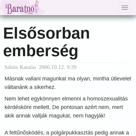
Togg
navig
Elsősorban
emberség
Sábitz Katalin 2006.10.12. 9:39
Másnak vallani magunkat ma olyan, mintha útlevelet
váltanánk a sikerhez.
Nem lehet egykönnyen elmenni a homoszexualitás
kérdésköre mellett. De pontosan azért nem, mert
akik annak vallják magukat, nem hagyják!
A feltűnősködés, a polgárpukkasztás pedig annak a