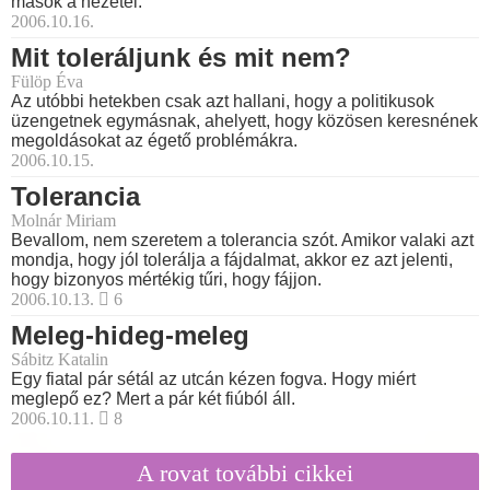
mások a nézetei.
2006.10.16.
Mit toleráljunk és mit nem?
Fülöp Éva
Az utóbbi hetekben csak azt hallani, hogy a politikusok
üzengetnek egymásnak, ahelyett, hogy közösen keresnének
megoldásokat az égető problémákra.
2006.10.15.
Tolerancia
Molnár Miriam
Bevallom, nem szeretem a tolerancia szót. Amikor valaki azt
mondja, hogy jól tolerálja a fájdalmat, akkor ez azt jelenti,
hogy bizonyos mértékig tűri, hogy fájjon.
2006.10.13.
6
Meleg-hideg-meleg
Sábitz Katalin
Egy fiatal pár sétál az utcán kézen fogva. Hogy miért
meglepő ez? Mert a pár két fiúból áll.
2006.10.11.
8
A rovat további cikkei