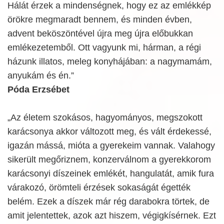
Hálát érzek a mindenségnek, hogy ez az emlékkép
örökre megmaradt bennem, és minden évben,
advent beköszöntével újra meg újra előbukkan
emlékezetemből. Ott vagyunk mi, hárman, a régi
házunk illatos, meleg konyhájában: a nagymamám,
anyukám és én.”
Póda Erzsébet
„Az életem szokásos, hagyományos, megszokott
karácsonya akkor változott meg, és vált érdekessé,
igazán mássá, mióta a gyerekeim vannak. Valahogy
sikerült megőriznem, konzerválnom a gyerekkorom
karácsonyi díszeinek emlékét, hangulatát, amik fura
várakozó, örömteli érzések sokaságát égették
belém. Ezek a díszek már rég darabokra törtek, de
amit jelentettek, azok azt hiszem, végigkísérnek. Ezt