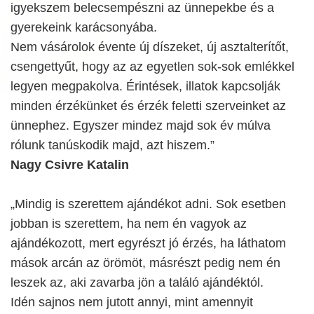
igyekszem belecsempészni az ünnepekbe és a
gyerekeink karácsonyába.
Nem vásárolok évente új díszeket, új asztalterítőt,
csengettyűt, hogy az az egyetlen sok-sok emlékkel
legyen megpakolva. Érintések, illatok kapcsolják
minden érzékünket és érzék feletti szerveinket az
ünnephez. Egyszer mindez majd sok év múlva
rólunk tanúskodik majd, azt hiszem.”
Nagy Csivre Katalin
„Mindig is szerettem ajándékot adni. Sok esetben
jobban is szerettem, ha nem én vagyok az
ajándékozott, mert egyrészt jó érzés, ha láthatom
mások arcán az örömöt, másrészt pedig nem én
leszek az, aki zavarba jön a találó ajándéktól.
Idén sajnos nem jutott annyi, mint amennyit