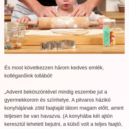
És most következzen három kedves emlék,
kolléganőink tollából!
„Advent beköszöntével mindig eszembe jut a
gyermekkorom és színhelye. A pitvaros házikó
konyhájának zöld faajtaját látom magam előtt, amint
teljesen be van havazva. (A konyhába két ajtón
keresztül lehetett bejutni, a külső volt a teljes faajtó,