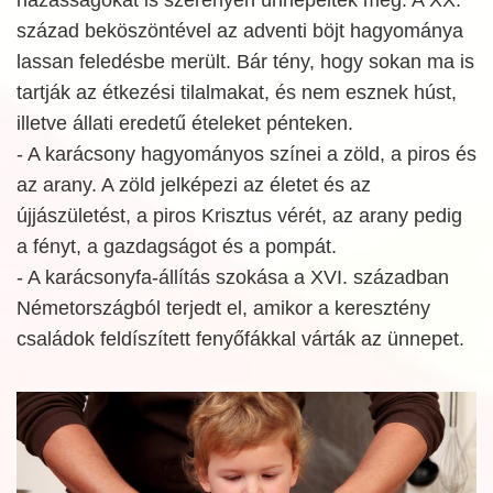
század beköszöntével az adventi böjt hagyománya
lassan feledésbe merült. Bár tény, hogy sokan ma is
tartják az étkezési tilalmakat, és nem esznek húst,
illetve állati eredetű ételeket pénteken.
- A karácsony hagyományos színei a zöld, a piros és
az arany. A zöld jelképezi az életet és az
újjászületést, a piros Krisztus vérét, az arany pedig
a fényt, a gazdagságot és a pompát.
- A karácsonyfa-állítás szokása a XVI. században
Németországból terjedt el, amikor a keresztény
családok feldíszített fenyőfákkal várták az ünnepet.