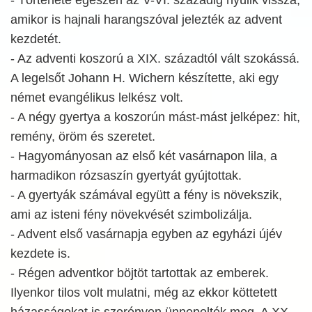
amikor is hajnali harangszóval jelezték az advent
kezdetét.
- Az adventi koszorú a XIX. századtól vált szokássá.
A legelsőt Johann H. Wichern készítette, aki egy
német evangélikus lelkész volt.
- A négy gyertya a koszorún mást-mást jelképez: hit,
remény, öröm és szeretet.
- Hagyományosan az első két vasárnapon lila, a
harmadikon rózsaszín gyertyát gyújtottak.
- A gyertyák számával együtt a fény is növekszik,
ami az isteni fény növekvését szimbolizálja.
- Advent első vasárnapja egyben az egyházi újév
kezdete is.
- Régen adventkor böjtöt tartottak az emberek.
Ilyenkor tilos volt mulatni, még az ekkor köttetett
házasságokat is szerényen ünnepelték meg. A XX.