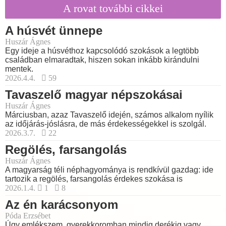
A rovat további cikkei
A húsvét ünnepe
Huszár Ágnes
Egy ideje a húsvéthoz kapcsolódó szokások a legtöbb
családban elmaradtak, hiszen sokan inkább kirándulni
mentek.
2026.4.4.
59
Tavaszelő magyar népszokásai
Huszár Ágnes
Márciusban, azaz Tavaszelő idején, számos alkalom nyílik
az időjárás-jóslásra, de más érdekességekkel is szolgál.
2026.3.7.
22
Regölés, farsangolás
Huszár Ágnes
A magyarság téli néphagyománya is rendkívül gazdag: ide
tartozik a regölés, farsangolás érdekes szokása is
2026.1.4.
1
8
Az én karácsonyom
Póda Erzsébet
Úgy emlékszem, gyerekkoromban mindig derékig vagy