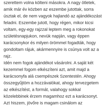
szerettem volna költeni másokra. A nagy ötletek,
amik már év közben az eszembe jutottak, sorra
úsztak el, de nem vagyok hajlandó az ajándékozást
feladni. Eszembe jutott, hogy régen, mikor kicsi
voltam, egy-egy rajzzal leptem meg a rokonokat
születésnapjukon, nevük napján, vagy éppen
karácsonykor és milyen örömmel fogadták, hogy
gondoltam rájuk, akármennyire is csúnya volt az a
rajz.
Idén nem fogok ajándékot vásárolni. A saját két
kezemmel fogom elkészíteni azt, amit majd a
karácsonyfa alá csempészek Szentestén. Ahogy
összegyűjtöm a hozzávalókat, ahogy tervezgetem
az elkészítést, a formát, valahogy sokkal
közelebbinek érzem magamhoz ezt a karácsonyt.
Azt hiszem, jövőre is magam csinálom az