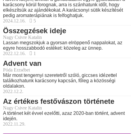
karácsony körül forognak, arra is szánhatunk időt, hogy
elkészítsük az ajándékokat. A karácsonyi sütik készítését
pedig aromaterápiának is felfoghatjuk.
2024.12.16.
5
Összegzések ideje
Nagy Csivre Katalin
Lassan megszokjuk a gyorsan elröppenő nappalokat, az
egyre hosszabbodó estéket: közeleg az ünnep.
2022.12.16.
1
Advent van
Póda Erzsébet
Már most tengernyi szeretetről szóló, giccses idézettel
találkozhatunk karácsony kapcsán, főleg a közösségi
oldalakon.
2022.12.2.
Az értékes festővászon története
Nagy Csivre Katalin
A történet két évvel ezelőtti, azaz 2020-ban történt, advent
idején.
2022.11.29.