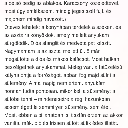
a belső pedig az ablakos. Karácsony közeledtével,
most úgy emlékszem, mindig jeges szél fújt, és
majdnem mindig havazott.)
Ötéves lehetek: a konyhában térdelek a széken, és
az asztalra könyöklök, amely mellett anyukám
sürgölődik. Diós stanglit és medvetalpat készít.
Nagymamám is az asztal mellett ül, ő már
megsütötte a diós és mákos kalácsot. Most halkan
beszélgetnek anyukámmal. Meleg van, a fatüzelésű
kályha ontja a forróságot, abban fog majd sülni a
sütemény. A mai napig nem értem, anyukám
honnan tudta pontosan, mikor kell a süteményt a
sütőbe tenni – mindenesetre a régi házunkban
sosem égett le semmilyen sütemény, sem étel.
Most, ebben a pillanatban is, tisztán érzem az akkori
vanília, mák, dió és frissen sütött sütik édes illatát.