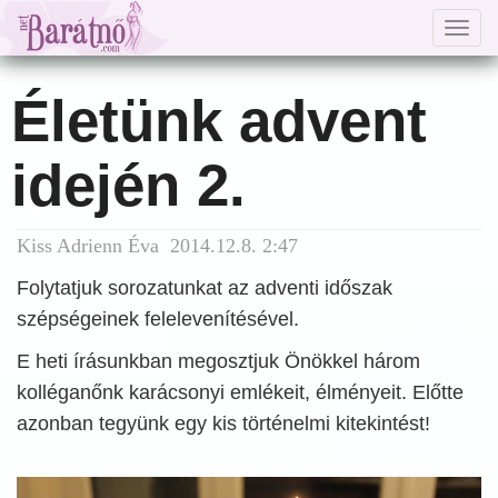
Togg
navig
Életünk advent
idején 2.
Kiss Adrienn Éva 2014.12.8. 2:47
Folytatjuk sorozatunkat az adventi időszak
szépségeinek felelevenítésével.
E heti írásunkban megosztjuk Önökkel három
kolléganőnk karácsonyi emlékeit, élményeit. Előtte
azonban tegyünk egy kis történelmi kitekintést!