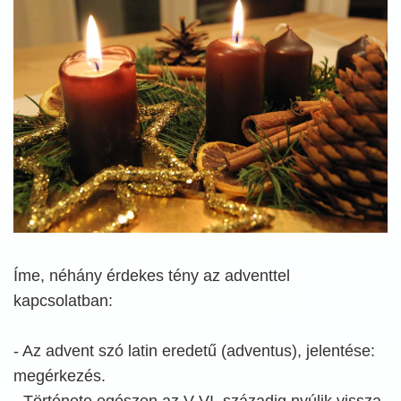
Íme, néhány érdekes tény az adventtel
kapcsolatban:
- Az advent szó latin eredetű (adventus), jelentése:
megérkezés.
- Története egészen az V-VI. századig nyúlik vissza,