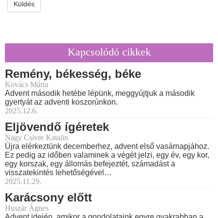
Küldés
Kapcsolódó cikkek
Remény, békesség, béke
Kovács Márta
Advent második hetébe lépünk, meggyújtjuk a második
gyertyát az adventi koszorúnkon.
2025.12.6.
Eljövendő ígéretek
Nagy Csivre Katalin
Újra elérkeztünk decemberhez, advent első vasárnapjához.
Ez pedig az időben valaminek a végét jelzi, egy év, egy kor,
egy korszak, egy állomás befejeztét, számadást a
visszatekintés lehetőségével…
2025.11.29.
Karácsony előtt
Huszár Ágnes
Advent idején, amikor a gondolataink egyre gyakrabban a