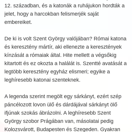
12. században, és a katonák a ruhájukon hordták a
jelet, hogy a harcokban felismerjék saját
embereiket.
De ki is volt Szent György valójában? Római katona
és keresztény mártír, aki ellenezte a keresztények
kínzását a rómaiak által. Hite mellett a végsőkig
kitartott és ez okozta a halálát is. Szentté avatását a
legtöbb keresztény egyház elismeri; egyike a
leghíresebb katonai szenteknek.
A legenda szerint megölt egy sárkányt, ezért szép
páncélozott lovon ülő és dárdájával sárkányt ölő
ifjúnak szokás ábrázolni. A leghíresebb Szent
György szobor Prágában van, másolatai pedig
Kolozsvárott, Budapesten és Szegeden. Gyakran