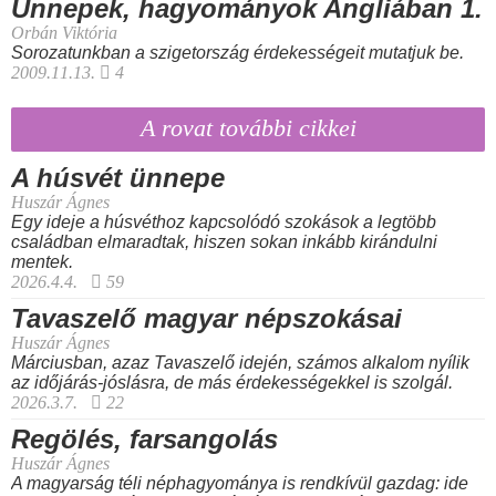
Ünnepek, hagyományok Angliában 1.
Orbán Viktória
Sorozatunkban a szigetország érdekességeit mutatjuk be.
2009.11.13.
4
A rovat további cikkei
A húsvét ünnepe
Huszár Ágnes
Egy ideje a húsvéthoz kapcsolódó szokások a legtöbb
családban elmaradtak, hiszen sokan inkább kirándulni
mentek.
2026.4.4.
59
Tavaszelő magyar népszokásai
Huszár Ágnes
Márciusban, azaz Tavaszelő idején, számos alkalom nyílik
az időjárás-jóslásra, de más érdekességekkel is szolgál.
2026.3.7.
22
Regölés, farsangolás
Huszár Ágnes
A magyarság téli néphagyománya is rendkívül gazdag: ide