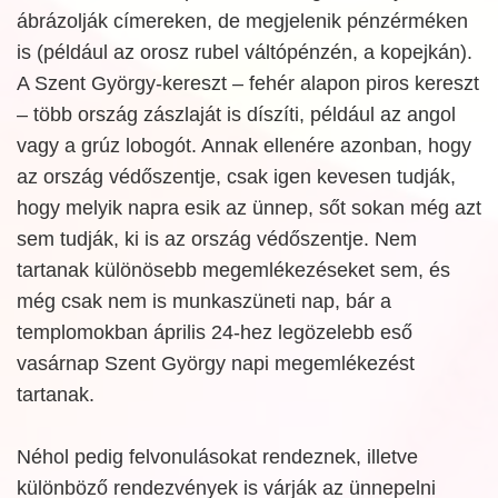
ábrázolják címereken, de megjelenik pénzérméken
is (például az orosz rubel váltópénzén, a kopejkán).
A Szent György-kereszt – fehér alapon piros kereszt
– több ország zászlaját is díszíti, például az angol
vagy a grúz lobogót. Annak ellenére azonban, hogy
az ország védőszentje, csak igen kevesen tudják,
hogy melyik napra esik az ünnep, sőt sokan még azt
sem tudják, ki is az ország védőszentje. Nem
tartanak különösebb megemlékezéseket sem, és
még csak nem is munkaszüneti nap, bár a
templomokban április 24-hez legözelebb eső
vasárnap Szent György napi megemlékezést
tartanak.
Néhol pedig felvonulásokat rendeznek, illetve
különböző rendezvények is várják az ünnepelni