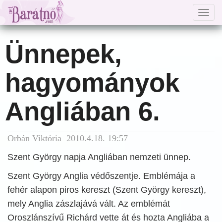
Togg
navig
Ünnepek,
hagyományok
Angliában 6.
Orbán Viktória 2010.4.18. 19:57
Szent György napja Angliában nemzeti ünnep.
Szent György Anglia védőszentje. Emblémája a
fehér alapon piros kereszt (Szent György kereszt),
mely Anglia zászlajává vált. Az emblémát
Oroszlánszívű Richárd vette át és hozta Angliába a