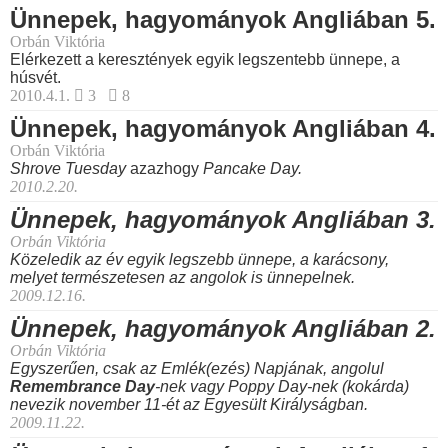
Ünnepek, hagyományok Angliában 5.
Orbán Viktória
Elérkezett a keresztények egyik legszentebb ünnepe, a
húsvét.
2010.4.1.
3
8
Ünnepek, hagyományok Angliában 4.
Orbán Viktória
Shrove Tuesday
azazhogy
Pancake Day.
2010.2.20.
Ünnepek, hagyományok Angliában 3.
Orbán Viktória
Közeledik az év egyik legszebb ünnepe, a karácsony,
melyet természetesen az angolok is ünnepelnek.
2009.12.16.
Ünnepek, hagyományok Angliában 2.
Orbán Viktória
Egyszerűen, csak az
Emlék(ezés) Napjának
, angolul
Remembrance Day
-nek vagy Poppy Day-nek (kokárda)
nevezik november 11-ét az Egyesült Királyságban.
2009.11.22.