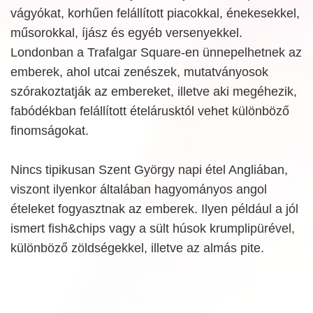
vágyókat, korhűen felállított piacokkal, énekesekkel,
műsorokkal, íjász és egyéb versenyekkel.
Londonban a Trafalgar Square-en ünnepelhetnek az
emberek, ahol utcai zenészek, mutatványosok
szórakoztatják az embereket, illetve aki megéhezik,
fabódékban felállított ételárusktól vehet különböző
finomságokat.
Nincs tipikusan Szent György napi étel Angliában,
viszont ilyenkor általában hagyományos angol
ételeket fogyasztnak az emberek. Ilyen például a jól
ismert fish&chips vagy a sült húsok krumplipürével,
különböző zöldségekkel, illetve az almás pite.