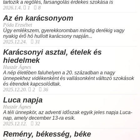
tartozik a regölés, farsangolás érdekes szokása is
2026.1.4.
1
8
Az én karácsonyom
Póda Erzsébet
Úgy emlékszem, gyerekkoromban mindig derékig vagy
nyakig érő hó hullott karácsony napján...
2025.12.24.
31
Karácsonyi asztal, ételek és
hiedelmek
Huszár Ágnes
A nép életében faluhelyen a 20. században a nagy
ünnepekhez vidékenként és vallásonként változó szokások
és étrendek kapcsolódtak.
2025.12.20.
2
36
Luca napja
Huszár Ágnes
A téli ünnepkör, az adventi időszak egyik jeles napja Luca-
nap, amely december 13-ra esik.
2025.12.12.
32
Remény, békesség, béke