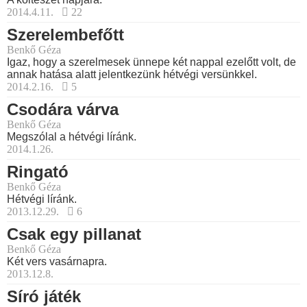
2014.4.11.
22
Szerelembefőtt
Benkő Géza
Igaz, hogy a szerelmesek ünnepe két nappal ezelőtt volt, de
annak hatása alatt jelentkezünk hétvégi versünkkel.
2014.2.16.
5
Csodára várva
Benkő Géza
Megszólal a hétvégi líránk.
2014.1.26.
Ringató
Benkő Géza
Hétvégi líránk.
2013.12.29.
6
Csak egy pillanat
Benkő Géza
Két vers vasárnapra.
2013.12.8.
Síró játék