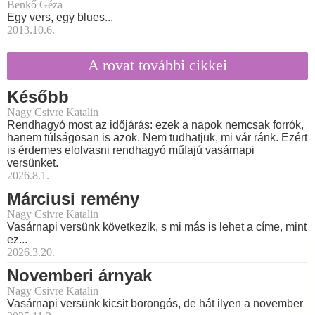
Benkő Géza
Egy vers, egy blues...
2013.10.6.
A rovat további cikkei
Később
Nagy Csivre Katalin
Rendhagyó most az időjárás: ezek a napok nemcsak forrók,
hanem túlságosan is azok. Nem tudhatjuk, mi vár ránk. Ezért
is érdemes elolvasni rendhagyó műfajú vasárnapi
versünket.
2026.8.1.
Márciusi remény
Nagy Csivre Katalin
Vasárnapi versünk következik, s mi más is lehet a címe, mint
ez...
2026.3.20.
Novemberi árnyak
Nagy Csivre Katalin
Vasárnapi versünk kicsit borongós, de hát ilyen a november