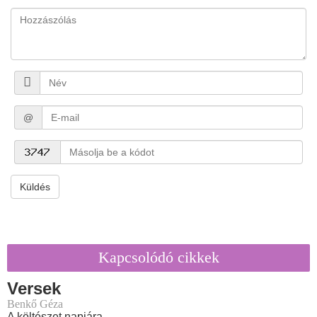
@
Küldés
Kapcsolódó cikkek
Versek
Benkő Géza
A költészet napjára.