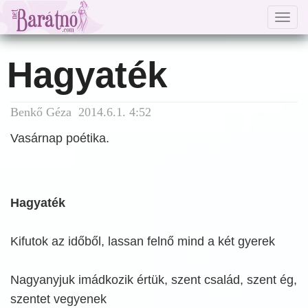
Togg
navig
Hagyaték
Benkő Géza 2014.6.1. 4:52
Vasárnap poétika.
Hagyaték
Kifutok az időből, lassan felnő mind a két gyerek
Nagyanyjuk imádkozik értük, szent család, szent ég,
szentet vegyenek