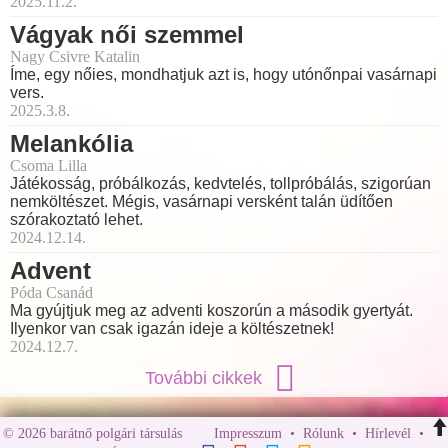
2025.11.2.
Vágyak női szemmel
Nagy Csivre Katalin
Íme, egy nőies, mondhatjuk azt is, hogy utónőnpai vasárnapi
vers.
2025.3.8.
Melankólia
Csoma Lilla
Játékosság, próbálkozás, kedvtelés, tollpróbálás, szigorúan
nemköltészet. Mégis, vasárnapi versként talán üdítően
szórakoztató lehet.
2024.12.14.
Advent
Póda Csanád
Ma gyújtjuk meg az adventi koszorún a második gyertyát.
Ilyenkor van csak igazán ideje a költészetnek!
2024.12.7.
További cikkek
© 2026 barátnő polgári társulás
Impresszum
•
Rólunk
•
Hírlevél
•