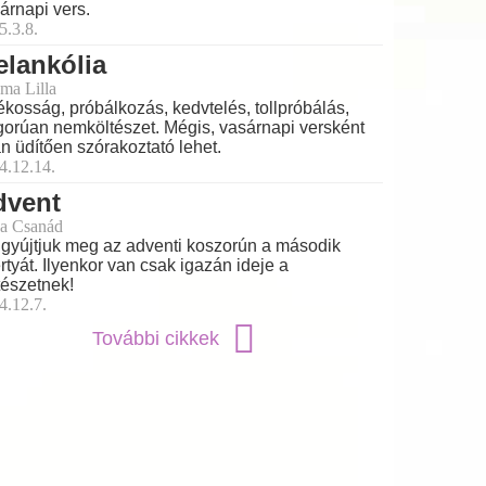
árnapi vers.
5.3.8.
lankólia
ma Lilla
ékosság, próbálkozás, kedvtelés, tollpróbálás,
gorúan nemköltészet. Mégis, vasárnapi versként
án üdítően szórakoztató lehet.
4.12.14.
dvent
a Csanád
gyújtjuk meg az adventi koszorún a második
rtyát. Ilyenkor van csak igazán ideje a
tészetnek!
4.12.7.
További cikkek