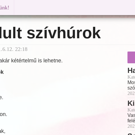
künk!
ult szívhúrok
.6.12. 22:18
kár kétértelmű is lehetne.
Ha
ok
Kat
Mos
szó
202
e.
Ki
Kat
on.
Vas
fel
202
ak,