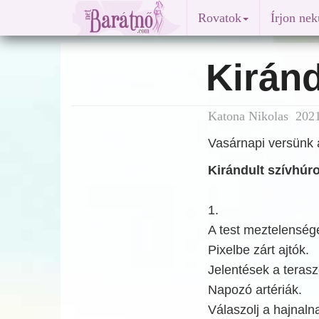
Rovatok
Írjon ne
Kiránd
Katona Nikolas 2021
Vasárnapi versünk a
Kirándult szívhúr
1.
A test meztelenség
Pixelbe zárt ajtók.
Jelentések a terasz
Napozó artériák.
Válaszolj a hajnaln