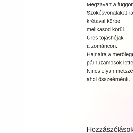
Megzavart a függö
Szökésvonalakat raj
krétával körbe
mellkasod körül.
Üres tojáshéjak
a zománcon.
Hajnalra a merőleg
párhuzamosok lette
Nincs olyan metszé
ahol összeérnénk.
Hozzászóláso