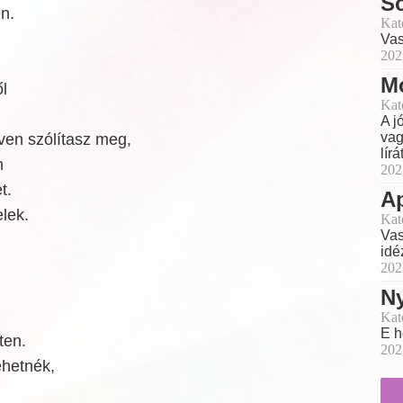
So
n.
Kat
Vas
202
M
l
Kat
A j
vag
ven szólítasz meg,
lírát
n
202
t.
A
lek.
Kat
Vas
idé
202
Ny
Kat
E h
ten.
202
ehetnék,