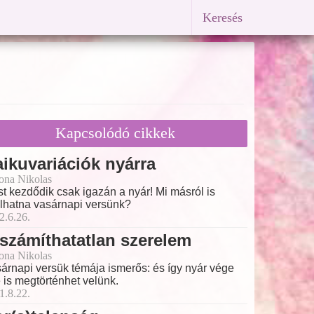
Keresés
Kapcsolódó cikkek
ikuvariációk nyárra
ona Nikolas
t kezdődik csak igazán a nyár! Mi másról is
lhatna vasárnapi versünk?
2.6.26.
számíthatatlan szerelem
ona Nikolas
árnapi versük témája ismerős: és így nyár vége
é is megtörténhet velünk.
1.8.22.