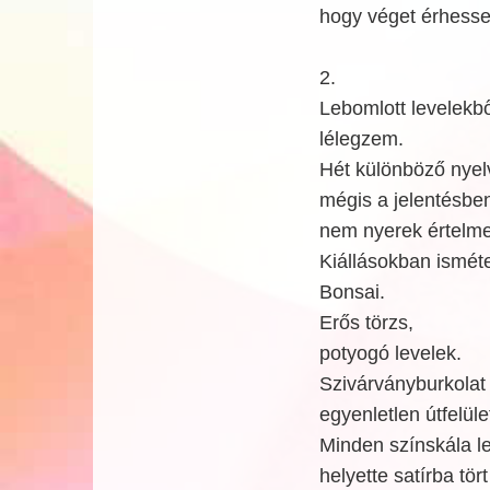
hogy véget érhesse
2.
Lebomlott levelekbő
lélegzem.
Hét különböző nyel
mégis a jelentésbe
nem nyerek értelme
Kiállásokban isméte
Bonsai.
Erős törzs,
potyogó levelek.
Szivárványburkolat
egyenletlen útfelüle
Minden színskála l
helyette satírba tört