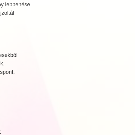
ny lebbenése.
zoltál
esekből
k.
spont,
k