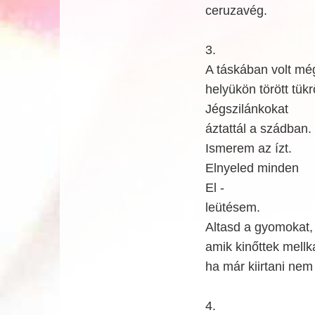
ceruzavég.
3.
A táskában volt mé
helyükön törött tükr
Jégszilánkokat
áztattál a szádban.
Ismerem az ízt.
Elnyeled minden
El -
leütésem.
Altasd a gyomokat,
amik kinőttek mellk
ha már kiirtani nem 
4.