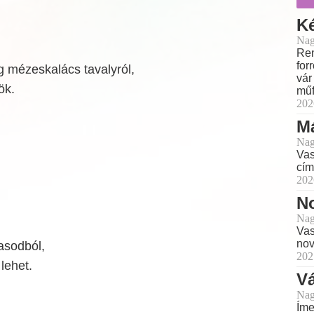
K
Nag
Ren
for
g mézeskalács tavalyról,
vár
ök.
műf
202
M
Nag
Vas
cím
202
N
Nag
Vas
no
asodból,
202
lehet.
V
Nag
Íme