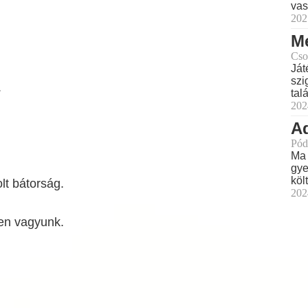
vas
202
Me
Cso
Ját
szi
.
tal
202
A
Pód
Ma 
gye
köl
t bátorság.
202
en vagyunk.