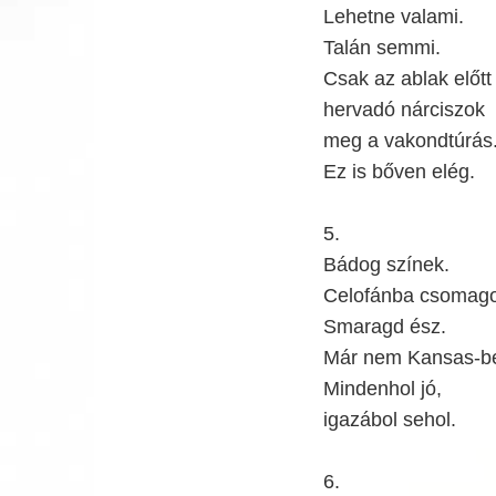
Lehetne valami.
Talán semmi.
Csak az ablak előtt
hervadó nárciszok
meg a vakondtúrás
Ez is bőven elég.
5.
Bádog színek.
Celofánba csomagol
Smaragd ész.
Már nem Kansas-b
Mindenhol jó,
igazábol sehol.
6.