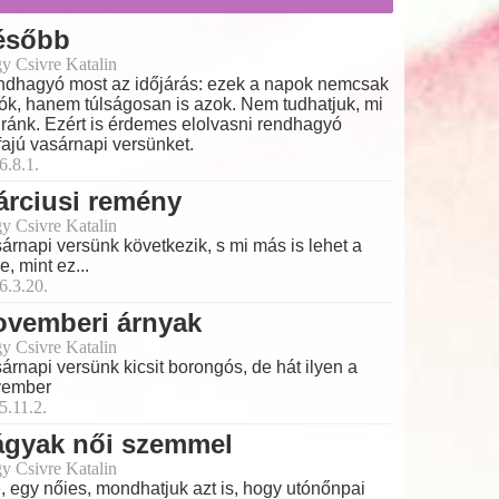
ésőbb
y Csivre Katalin
dhagyó most az időjárás: ezek a napok nemcsak
rók, hanem túlságosan is azok. Nem tudhatjuk, mi
 ránk. Ezért is érdemes elolvasni rendhagyó
ajú vasárnapi versünket.
6.8.1.
árciusi remény
y Csivre Katalin
árnapi versünk következik, s mi más is lehet a
e, mint ez...
6.3.20.
ovemberi árnyak
y Csivre Katalin
árnapi versünk kicsit borongós, de hát ilyen a
vember
5.11.2.
ágyak női szemmel
y Csivre Katalin
, egy nőies, mondhatjuk azt is, hogy utónőnpai