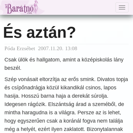
Togg
navig
És aztán?
Póda Erzsébet 2007.11.20. 13:08
Csak ülök és hallgatom, amint a középiskolás lány
beszél.
Szép vonásait eltorzítja az erős smink. Divatos topja
és csípőnadrágja közül kikandikál csinos, lapos
hasija. Hosszú barna haja a derekát súrolja.
Idegesen rágózik. Elszántság árad a szeméből, de
mintha haragudna is a világra. Persze az is lehet,
hogy egyszerűen csak a koránál fogva nem találja
még a helyét, ezért ilyen zaklatott. Bizonytalannak