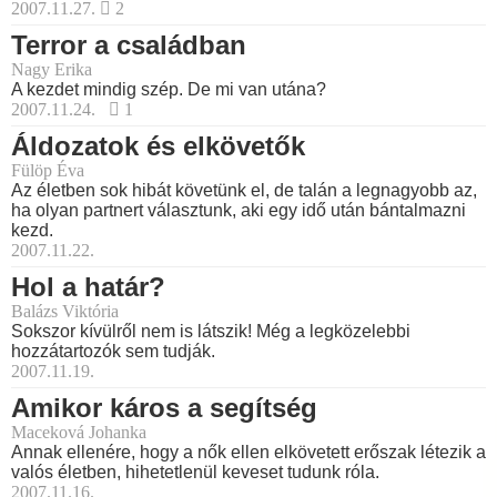
2007.11.27.
2
Terror a családban
Nagy Erika
A kezdet mindig szép. De mi van utána?
2007.11.24.
1
Áldozatok és elkövetők
Fülöp Éva
Az életben sok hibát követünk el, de talán a legnagyobb az,
ha olyan partnert választunk, aki egy idő után bántalmazni
kezd.
2007.11.22.
Hol a határ?
Balázs Viktória
Sokszor kívülről nem is látszik! Még a legközelebbi
hozzátartozók sem tudják.
2007.11.19.
Amikor káros a segítség
Maceková Johanka
Annak ellenére, hogy a nők ellen elkövetett erőszak létezik a
valós életben, hihetetlenül keveset tudunk róla.
2007.11.16.