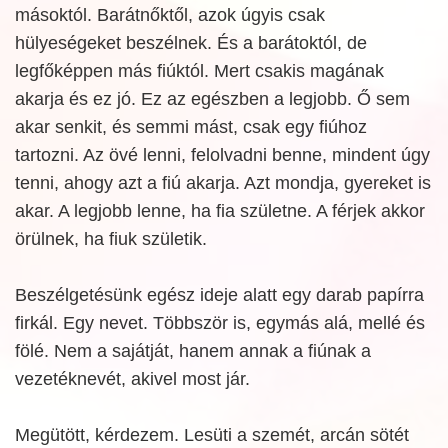
másoktól. Barátnőktől, azok úgyis csak
hülyeségeket beszélnek. És a barátoktól, de
legfőképpen más fiúktól. Mert csakis magának
akarja és ez jó. Ez az egészben a legjobb. Ő sem
akar senkit, és semmi mást, csak egy fiúhoz
tartozni. Az övé lenni, felolvadni benne, mindent úgy
tenni, ahogy azt a fiú akarja. Azt mondja, gyereket is
akar. A legjobb lenne, ha fia születne. A férjek akkor
örülnek, ha fiuk születik.
Beszélgetésünk egész ideje alatt egy darab papírra
firkál. Egy nevet. Többször is, egymás alá, mellé és
fölé. Nem a sajátját, hanem annak a fiúnak a
vezetéknevét, akivel most jár.
Megütött, kérdezem. Lesüti a szemét, arcán sötét