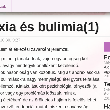
künk!
ia és bulimia(1)
10.30. 9:27
ulimiát étkezési zavarként jellemzik.
Fo
 mindig tanakodnak, vajon egy betegség két
Jád
ó. avagy mindegyik önállóként kezelendő.
A d
egy
sok hasonlóság van közöttük. Míg az anorexiásokra
201
 a bulimiásokra nagy mennyiségű étel gyors felfalása
Te
llemző. Kialakulásukért pszichológiai tényezők (a
Ori
kör vagy egy problémás időszak, mint a
Ava
201
 életében) de az örökletes hajlam is felelős lehet.
Ha
vekvő tendenciát mutat, hiszen a soványság