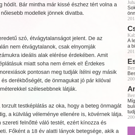
Juh
 hódít. Bár mintha már kissé észhez tért volna a
Sok
 a nőiesebb modellek jönnek divatba.
önm
201
C
Kab
redetű szó, étvágytalanságot jelent. De az
A l
a b
alán nem étvágytalanok, csak elnyomják
201
zámukra ideális alak elérése érdekében. Amit
E
tképlátásuk miatt soha nem érnek el! Érdekes
Ber
norexiások pontosan meg tudják ítélni egy másik
Bes
200
- és derékbőségét, de önmagukat jó pár kilóval
An
méterekkel szélesebbnek látják.
Ber
Míg
 torzult testképlátás az oka, hogy a beteg önmagát
bul
tud
ig, a külvilág véleménye ellenére is, kövérnek látja.
200
szereti felnőtté váló testét, ezért kínozza és
eti. Főként a 18 év alatti lányok betegsége, akik a