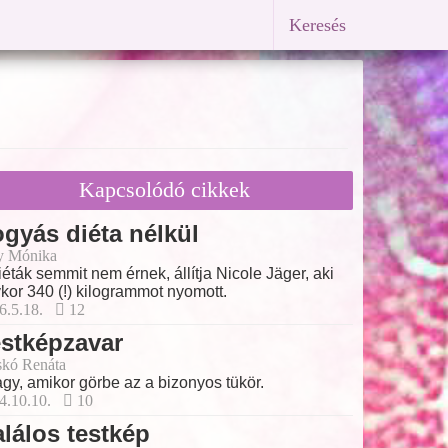
Keresés
Kapcsolódó cikkek
gyás diéta nélkül
y Mónika
iéták semmit nem érnek, állítja Nicole Jäger, aki
kor 340 (!) kilogrammot nyomott.
6.5.18.
12
stképzavar
skó Renáta
gy, amikor görbe az a bizonyos tükör.
4.10.10.
10
lálos testkép