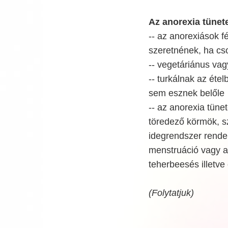
Az anorexia tünete
-- az anorexiások fé
szeretnének, ha cs
-- vegetáriánus va
-- turkálnak az étel
sem esznek belőle
-- az anorexia tünet
töredező körmök, sz
idegrendszer rende
menstruáció vagy a 
teherbeesés illetv
(Folytatjuk)