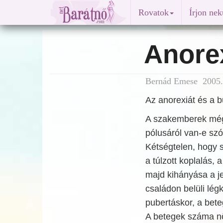
Rovatok
Írjon ne
Anorex
Bernád Emese 2005.
Az anorexiát és a b
A szakemberek még
pólusáról van-e sz
Kétségtelen, hogy 
a túlzott koplalás,
majd kihányása a je
családon belüli lég
pubertáskor, a beteg
A betegek száma nö