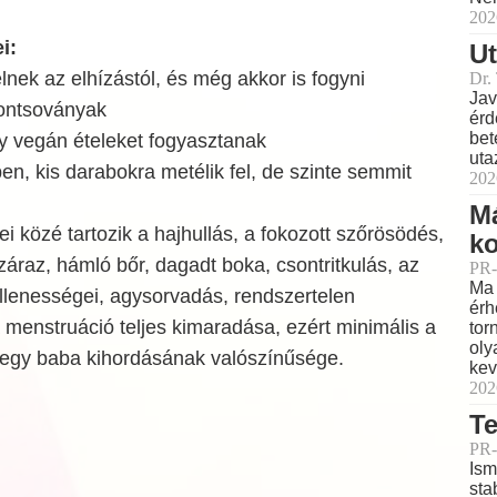
202
i:
Ut
lnek az elhízástól, és még akkor is fogyni
Dr.
Jav
ontsoványak
érd
bet
gy vegán ételeket fogyasztanak
uta
ben, kis darabokra metélik fel, de szinte semmit
202
M
ei közé tartozik a hajhullás, a fokozott szőrösödés,
ko
áraz, hámló bőr, dagadt boka, csontritkulás, az
PR-
Ma 
llenességei, agysorvadás, rendszertelen
érh
menstruáció teljes kimaradása, ezért minimális a
tor
oly
e egy baba kihordásának valószínűsége.
kev
202
Te
PR-
Ism
sta