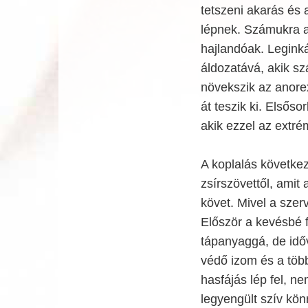
tetszeni akarás és 
lépnek. Számukra a
hajlandóak. Legink
áldozatává, akik sz
növekszik az anore
át teszik ki. Elsőso
akik ezzel az extré
A koplalás követke
zsírszövettől, amit
követ. Mivel a szer
Először a kevésbé f
tápanyaggá, de időv
védő izom és a több
hasfájás lép fel, n
legyengült szív kön