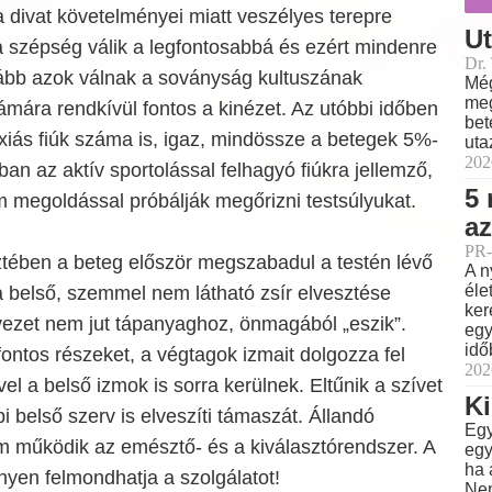
a divat követelményei miatt veszélyes terepre
Ut
 szépség válik a legfontosabbá és ezért mindenre
Dr.
ább azok válnak a soványság kultuszának
Még
meg
ámára rendkívül fontos a kinézet. Az utóbbi időben
bet
xiás fiúk száma is, igaz, mindössze a betegek 5%-
uta
202
rban az aktív sportolással felhagyó fiúkra jellemző,
5 
m megoldással próbálják megőrizni testsúlyukat.
az
PR-
ztében a beteg először megszabadul a testén lévő
A n
éle
 a belső, szemmel nem látható zsír elvesztése
ker
vezet nem jut tápanyaghoz, önmagából „eszik”.
egy
idő
ontos részeket, a végtagok izmait dolgozza fel
202
el a belső izmok is sorra kerülnek. Eltűnik a szívet
Ki
i belső szerv is elveszíti támaszát. Állandó
Egy
em működik az emésztő- és a kiválasztórendszer. A
egy
ha 
nyen felmondhatja a szolgálatot!
Nem