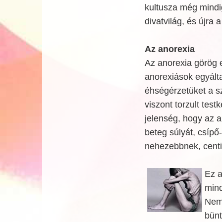
kultusza még mindig
divatvilág, és újra
Az anorexia
Az anorexia görög e
anorexiások egyált
éhségérzetüket a s
viszont torzult tes
jelenség, hogy az a
beteg súlyát, csípő
nehezebbnek, centi
Ez a
mind
Nem 
bünt