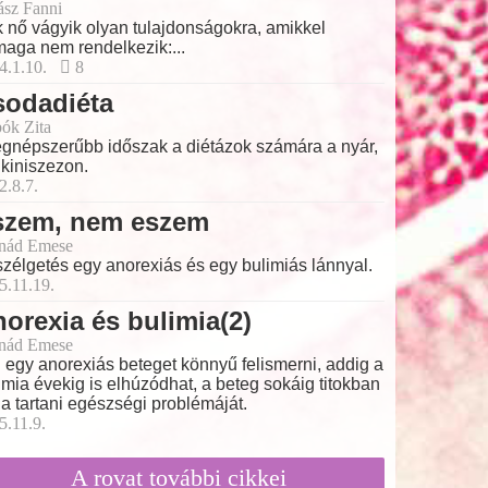
ász Fanni
 nő vágyik olyan tulajdonságokra, amikkel
aga nem rendelkezik:...
4.1.10.
8
sodadiéta
ók Zita
egnépszerűbb időszak a diétázok számára a nyár,
ikiniszezon.
2.8.7.
szem, nem eszem
nád Emese
zélgetés egy anorexiás és egy bulimiás lánnyal.
5.11.19.
orexia és bulimia(2)
nád Emese
 egy anorexiás beteget könnyű felismerni, addig a
imia évekig is elhúzódhat, a beteg sokáig titokban
ja tartani egészségi problémáját.
5.11.9.
A rovat további cikkei