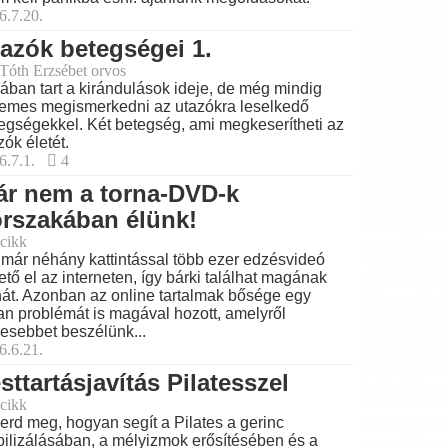
6.7.20.
azók betegségei 1.
 Tóth Erzsébet orvos
ában tart a kirándulások ideje, de még mindig
emes megismerkedni az utazókra leselkedő
egségekkel. Két betegség, ami megkeserítheti az
zók életét.
6.7.1.
4
ár nem a torna-DVD-k
rszakában élünk!
cikk
már néhány kattintással több ezer edzésvideó
ető el az interneten, így bárki találhat magának
nát. Azonban az online tartalmak bősége egy
an problémát is magával hozott, amelyről
esebbet beszélünk...
6.6.21.
sttartásjavítás Pilatesszel
cikk
erd meg, hogyan segít a Pilates a gerinc
bilizálásában, a mélyizmok erősítésében és a