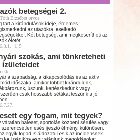
azók betegségei 2.
 Tóth Erzsébet orvos
 tart a kirándulások ideje, érdemes
ismerkedni az utazókra leselkedő
egségekkel. Két betegség, ami megkeserítheti az
zók életét.
6.8.1.
5
nyári szokás, ami tönkreteheti
 ízületeidet
cikk
yár a szabadság, a kikapcsolódás és az aktív
tmód időszaka, amikor többet kirándulunk,
ékpározunk, úszunk, kertészkedünk vagy
szerűen csak hosszabb sétákat teszünk a jó
ben.
6.7.27.
esett egy fogam, mit tegyek?
 váratlan baleset, sportolás közbeni sérülés vagy
 szerencsétlen esés ijesztő élmény, különösen,
az egyik fogad is áldozatul esik az incidensnek.
 kell pánikba esni: ajánlunk megoldásokat.