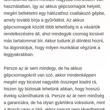
használatban, így az akkus gépcsomagok helyett,
megéri befektetni egy hálózathoz csatlakozó gépbe,
amely tovább bírja a gyűrődést. Az akkus
gépcsomagok között több lehetőség is a vásárlók
rendelkezésére áll, ahol mindegyik csomag kicsivel
más tartalommal bír. Akkor tudunk jó döntést hozni,
ha átgondoljuk, hogy milyen munkákat végzünk a
leggyakrabban.
Persze az ár sem mindegy, de ha akkus
gépcsomagokról van szó, akkor mindenképpen
megéri egy kicsivel nagyobb összeget kiadni rá,
hiszen így biztosak lehetünk abban, hogy hosszú
évekig számíthatunk rá. Persze az ár nem minőség
a garanciára, de ha olyan gyártókra voksolunk, mint
a Bosch vagy a Skil, akkor nagyot nem tévedhetünk.