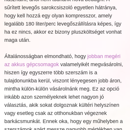
sűrített levegős sarokcsiszoló egyetlen hátránya,
hogy kell hozzá egy olyan kompresszor, amely
legalább 180 liter/perc levegőszállításra képes, így
ha ez nincs, akkor ez bizony pluszköltséget vonhat
maga után.
Általánosságban elmondható, hogy
jobban megéri
az akkus gépcsomagok
valamelyikét megvásárolni,
hiszen így egyszerre több szerszám is a
tulajdonunkba kerül, viszont lényegesen jobb áron,
mintha külön-külön vásárolnánk meg. Ez az opció
inkább azon személyeknek lehet nagyon jó
választás, akik sokat dolgoznak kültéri helyszínen
vagy esetleg csak az otthonukban végeznek
barkácsmunkát. Ennek oka, hogy egy műhelyben a
szerszámok azért messze nagyobb mértékben van