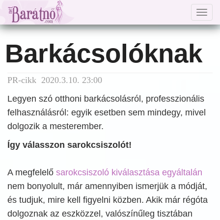
Togg
navig
Barkácsolóknak
PR-cikk 2020.3.10. 23:00
Legyen szó otthoni barkácsolásról, professzionális
felhasználásról: egyik esetben sem mindegy, mivel
dolgozik a mesterember.
Így válasszon sarokcsiszolót!
A megfelelő
sarokcsiszoló kiválasztása egyáltalán
nem bonyolult, már amennyiben ismerjük a módját,
és tudjuk, mire kell figyelni közben. Akik már régóta
dolgoznak az eszközzel, valószínűleg tisztában