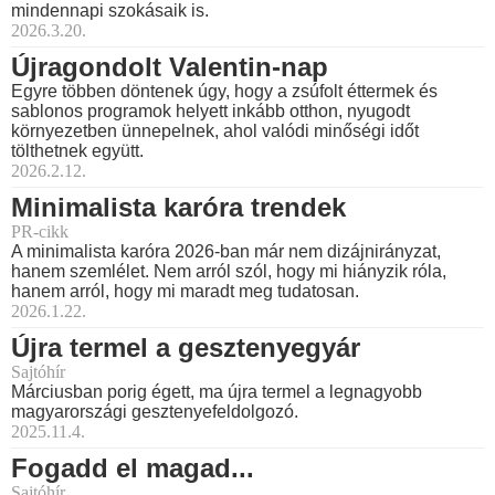
mindennapi szokásaik is.
2026.3.20.
Újragondolt Valentin-nap
Egyre többen döntenek úgy, hogy a zsúfolt éttermek és
sablonos programok helyett inkább otthon, nyugodt
környezetben ünnepelnek, ahol valódi minőségi időt
tölthetnek együtt.
2026.2.12.
Minimalista karóra trendek
PR-cikk
A minimalista karóra 2026-ban már nem dizájnirányzat,
hanem szemlélet. Nem arról szól, hogy mi hiányzik róla,
hanem arról, hogy mi maradt meg tudatosan.
2026.1.22.
Újra termel a gesztenyegyár
Sajtóhír
Márciusban porig égett, ma újra termel a legnagyobb
magyarországi gesztenyefeldolgozó.
2025.11.4.
Fogadd el magad...
Sajtóhír