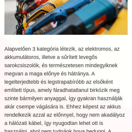
Alapvetően 3 kategória létezik, az elektromos, az
akkumulátoros, illetve a sűrített levegős
sarokcsiszolók, és természetesen mindegyiknek
megvan a maga előnye és hátránya. A
legelterjedtebb és legstrapabíróbb az elsőként
említett típus, amely fáradhatatlanul birkózik meg
szinte bármilyen anyaggal, így gyakran használják
akár csempe vágására is. Ehhez képest az akkus
rendelkezik azzal az előnnyel, hogy nem akadályoz
a hálózati kábel, így nyugodtan lehet ott is
használni, ahol nem tudnánk hova bedugni. A