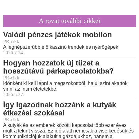
A rovat további cikkei
Valódi pénzes játékok mobilon
PR-cikk
A legnépszerűbb élő kaszinó trendek és nyerőgépek
2026.7.24.
Hogyan hozzatok új tüzet a
hosszútávú párkapcsolatokba?
PR-cikk
Időnként ki kell lépni a megszokottból, ha új színt akartok
vinni az intim életetekbe.
2026.5.27.
Így igazodnak hozzánk a kutyák
étkezési szokásai
PR-cikk
A kutyák és az emberek közötti kapcsolat több ezer éves
múltra tekint vissza. Ez idő alatt nemcsak a viselkedésük és
kommunikációjuk alakult a gazdájukhoz, hanem a