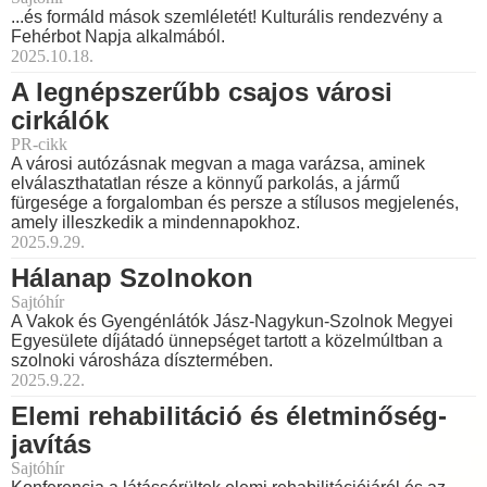
...és formáld mások szemléletét! Kulturális rendezvény a
Fehérbot Napja alkalmából.
2025.10.18.
A legnépszerűbb csajos városi
cirkálók
PR-cikk
A városi autózásnak megvan a maga varázsa, aminek
elválaszthatatlan része a könnyű parkolás, a jármű
fürgesége a forgalomban és persze a stílusos megjelenés,
amely illeszkedik a mindennapokhoz.
2025.9.29.
Hálanap Szolnokon
Sajtóhír
A Vakok és Gyengénlátók Jász-Nagykun-Szolnok Megyei
Egyesülete díjátadó ünnepséget tartott a közelmúltban a
szolnoki városháza dísztermében.
2025.9.22.
Elemi rehabilitáció és életminőség-
javítás
Sajtóhír