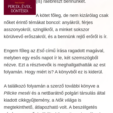
(is) ráébreszt bennünket.
A kötet főleg, de nem kizárólag csak
nőket érintő témákat boncol: anyákról, férjes
asszonyokról, szinglikről, a minket sokszor
körülvevő erőszakról, és a bennünk rejlő erőről is ír.
Engem főleg az
Eső
című írása ragadott magával,
melyben egy esős napot ír le, két szemszögből
nézve. Ezt a résztvevők is meghallgathatták az est
folyamán. Hogy miért is? A könyvből ez is kiderül.
A találkozó folyamán a szerző további könyve a
Pilicke meséi
és a netBarátnő polgári társulás által
kiadott cikkgyűjtemény, a
Nők világa
is
megtekinthető, átlapozható volt. A beszélgetés