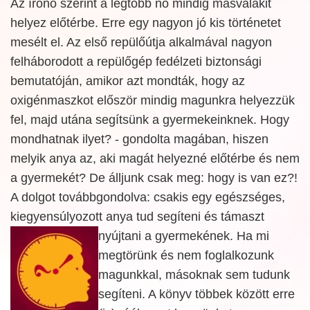
Az írónő szerint a legtöbb nő mindig másvalakit
helyez előtérbe. Erre egy nagyon jó kis történetet
mesélt el. Az első repülőútja alkalmával nagyon
felháborodott a repülőgép fedélzeti biztonsági
bemutatóján, amikor azt mondták, hogy az
oxigénmaszkot először mindig magunkra helyezzük
fel, majd utána segítsünk a gyermekeinknek. Hogy
mondhatnak ilyet? - gondolta magában, hiszen
melyik anya az, aki magát helyezné előtérbe és nem
a gyermekét? De álljunk csak meg: hogy is van ez?!
A dolgot továbbgondolva: csakis egy egészséges,
kiegyensúlyozott anya tud segíteni és támaszt
nyújtani
a gyermekének. Ha mi
megtörünk és nem foglalkozunk
magunkkal, másoknak sem tudunk
segíteni. A könyv többek között erre