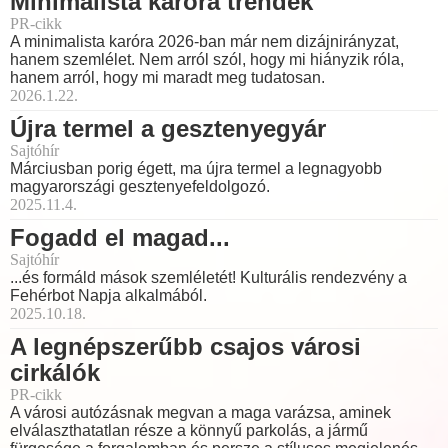
Minimalista karóra trendek
PR-cikk
A minimalista karóra 2026-ban már nem dizájnirányzat,
hanem szemlélet. Nem arról szól, hogy mi hiányzik róla,
hanem arról, hogy mi maradt meg tudatosan.
2026.1.22.
Újra termel a gesztenyegyár
Sajtóhír
Márciusban porig égett, ma újra termel a legnagyobb
magyarországi gesztenyefeldolgozó.
2025.11.4.
Fogadd el magad...
Sajtóhír
...és formáld mások szemléletét! Kulturális rendezvény a
Fehérbot Napja alkalmából.
2025.10.18.
A legnépszerűbb csajos városi
cirkálók
PR-cikk
A városi autózásnak megvan a maga varázsa, aminek
elválaszthatatlan része a könnyű parkolás, a jármű