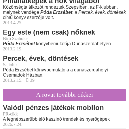
Pillanatképek a nők világából
Közönségtalálkozót rendeztek Szepsiben, az F-klubban,
melynek vendége
Póda Erzsébet
, a
Percek, évek, döntések
című könyv szerzője volt.
2013.4.25.
Egy este (nem csak) nőknek
Bíró Szabolcs
Póda Erzsébet
könyvbemutatója Dunaszerdahelyen
2013.2.19.
Percek, évek, döntések
Sajtóhír
Póda Erzsébet könyvbemutatója a dunaszerdahelyi
Csemadok Házban.
2013.2.15.
39
A rovat további cikkei
Valódi pénzes játékok mobilon
PR-cikk
A legnépszerűbb élő kaszinó trendek és nyerőgépek
2026.7.24.