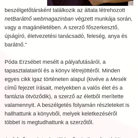
beszélgetőtársként találkozik az általa létrehozott
netBarátnő webmagazinban
végzett munkája során,
vagy a magánéletében. A szerző főszerkesztő,
újságíró, életvezetési tanácsadó, feleség, anya és
barátnő."
Póda Erzsébet mesélt a pályafutásáról, a
tapasztalatairól és a könyv létrejöttéről. Minden
egyes cikk igaz történeten alapul (kivéve a
Mesék
című fejezet írásait, melyekben a valós élet és a
fantázia ötvöződik), a szerző az életből merítette
valamennyit. A beszélgetés folyamán részleteket is
hallhattunk a könyvből, melyek keletkezéséről
többet is megtudhattunk a szerzőtől.