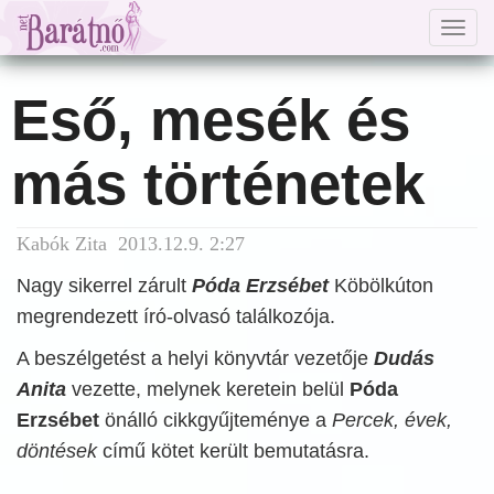
Togg
navig
Eső, mesék és
más történetek
Kabók Zita 2013.12.9. 2:27
Nagy sikerrel zárult
Póda Erzsébet
Köbölkúton
megrendezett író-olvasó találkozója.
A beszélgetést a helyi könyvtár vezetője
Dudás
Anita
vezette, melynek keretein belül
Póda
Erzsébet
önálló cikkgyűjteménye a
Percek, évek,
döntések
című kötet került bemutatásra.