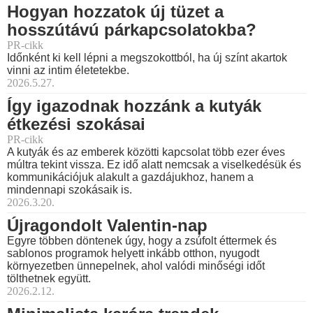
Hogyan hozzatok új tüzet a
hosszútávú párkapcsolatokba?
PR-cikk
Időnként ki kell lépni a megszokottból, ha új színt akartok
vinni az intim életetekbe.
2026.5.27.
Így igazodnak hozzánk a kutyák
étkezési szokásai
PR-cikk
A kutyák és az emberek közötti kapcsolat több ezer éves
múltra tekint vissza. Ez idő alatt nemcsak a viselkedésük és
kommunikációjuk alakult a gazdájukhoz, hanem a
mindennapi szokásaik is.
2026.3.20.
Újragondolt Valentin-nap
Egyre többen döntenek úgy, hogy a zsúfolt éttermek és
sablonos programok helyett inkább otthon, nyugodt
környezetben ünnepelnek, ahol valódi minőségi időt
tölthetnek együtt.
2026.2.12.