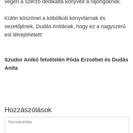
végén a szerző dedikálta könyveit a rajongóknak.
Külön köszönet a köbölkúti könyvtárnak és
vezetőjének, Dudás Anitának, hogy ez a nagyszerű
est létrejöhetett!
Szudor Anikó felvételén Póda Erzsébet és Dudás
Anita
Hozzászólások