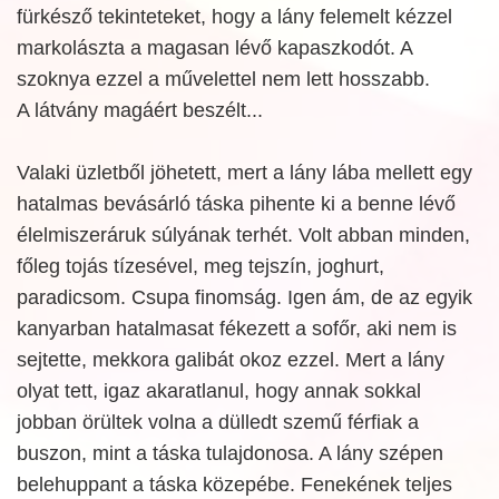
fürkésző tekinteteket, hogy a lány felemelt kézzel
markolászta a magasan lévő kapaszkodót. A
szoknya ezzel a művelettel nem lett hosszabb.
A látvány magáért beszélt...
Valaki üzletből jöhetett, mert a lány lába mellett egy
hatalmas bevásárló táska pihente ki a benne lévő
élelmiszeráruk súlyának terhét. Volt abban minden,
főleg tojás tízesével, meg tejszín, joghurt,
paradicsom. Csupa finomság. Igen ám, de az egyik
kanyarban hatalmasat fékezett a sofőr, aki nem is
sejtette, mekkora galibát okoz ezzel. Mert a lány
olyat tett, igaz akaratlanul, hogy annak sokkal
jobban örültek volna a dülledt szemű férfiak a
buszon, mint a táska tulajdonosa. A lány szépen
belehuppant a táska közepébe. Fenekének teljes