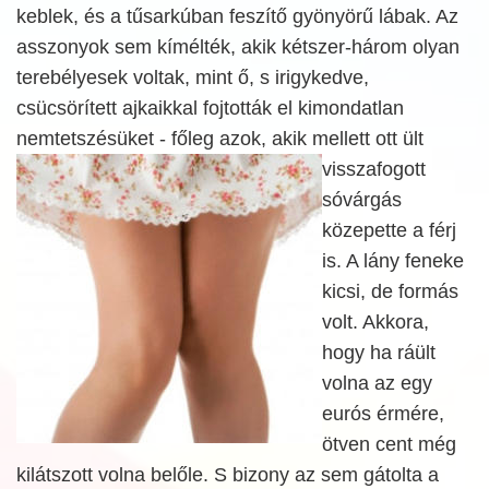
keblek, és a tűsarkúban feszítő gyönyörű lábak. Az
asszonyok sem kímélték, akik kétszer-három olyan
terebélyesek voltak, mint ő, s irigykedve,
csücsörített ajkaikkal fojtották el kimondatlan
nemtetszésüket - főleg azok, akik mellett ott
ült
visszafogott
sóvárgás
közepette a férj
is. A lány feneke
kicsi, de formás
volt. Akkora,
hogy ha ráült
volna az egy
eurós érmére,
ötven cent még
kilátszott volna belőle. S bizony az sem gátolta a