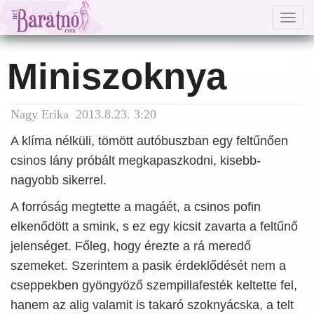
Togg
navig
Miniszoknya
Nagy Erika 2013.8.23. 3:20
A klíma nélküli, tömött autóbuszban egy feltűnően
csinos lány próbált megkapaszkodni, kisebb-
nagyobb sikerrel.
A forróság megtette a magáét, a csinos pofin
elkenődött a smink, s ez egy kicsit zavarta a feltűnő
jelenséget. Főleg, hogy érezte a rá meredő
szemeket. Szerintem a pasik érdeklődését nem a
cseppekben gyöngyöző szempillafesték keltette fel,
hanem az alig valamit is takaró szoknyácska, a telt