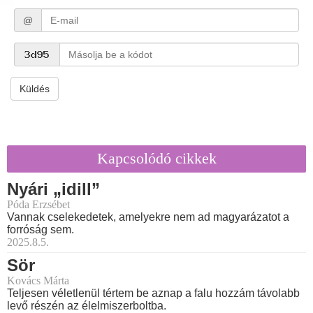
@
Küldés
Kapcsolódó cikkek
Nyári „idill”
Póda Erzsébet
Vannak cselekedetek, amelyekre nem ad magyarázatot a
forróság sem.
2025.8.5.
Sör
Kovács Márta
Teljesen véletlenül tértem be aznap a falu hozzám távolabb
levő részén az élelmiszerboltba.