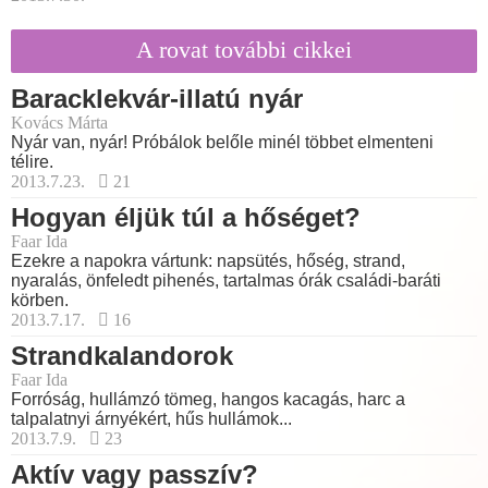
A rovat további cikkei
Baracklekvár-illatú nyár
Kovács Márta
Nyár van, nyár! Próbálok belőle minél többet elmenteni
télire.
2013.7.23.
21
Hogyan éljük túl a hőséget?
Faar Ida
Ezekre a napokra vártunk: napsütés, hőség, strand,
nyaralás, önfeledt pihenés, tartalmas órák családi-baráti
körben.
2013.7.17.
16
Strandkalandorok
Faar Ida
Forróság, hullámzó tömeg, hangos kacagás, harc a
talpalatnyi árnyékért, hűs hullámok...
2013.7.9.
23
Aktív vagy passzív?