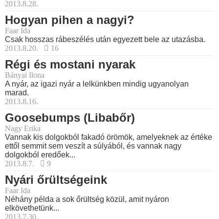
2013.8.28.
Hogyan pihen a nagyi?
Faar Ida
Csak hosszas rábeszélés után egyezett bele az utazásba.
2013.8.20.
16
Régi és mostani nyarak
Bányai Ilona
A nyár, az igazi nyár a lelkünkben mindig ugyanolyan
marad.
2013.8.16.
Goosebumps (Libabőr)
Nagy Erika
Vannak kis dolgokból fakadó örömök, amelyeknek az értéke
ettől semmit sem veszít a súlyából, és vannak nagy
dolgokból eredőek...
2013.8.7.
9
Nyári őrültségeink
Faar Ida
Néhány példa a sok őrültség közül, amit nyáron
elkövethetünk...
2013.7.30.