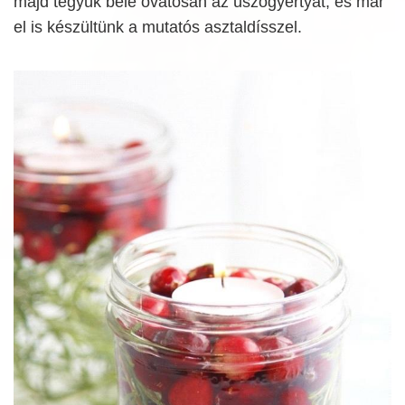
majd tegyük bele óvatosan az úszógyertyát, és már
el is készültünk a mutatós asztaldísszel.