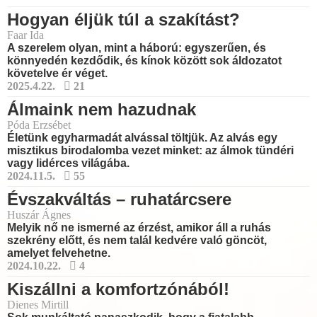
Hogyan éljük túl a szakítást?
Faar Ida
A szerelem olyan, mint a háború: egyszerűen, és
könnyedén kezdődik, és kínok között sok áldozatot
követelve ér véget.
2025.4.22.
21
Álmaink nem hazudnak
Póda Erzsébet
Életünk egyharmadát alvással töltjük. Az alvás egy
misztikus birodalomba vezet minket: az álmok tündéri
vagy lidérces világába.
2024.11.5.
55
Évszakváltás – ruhatárcsere
Huszár Ágnes
Melyik nő ne ismerné az érzést, amikor áll a ruhás
szekrény előtt, és nem talál kedvére való göncöt,
amelyet felvehetne.
2024.10.22.
4
Kiszállni a komfortzónából!
Dienes Mirtill