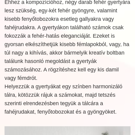
Ehhez a kompozícióhoz, négy darab fehér gyertyára
lesz szükség, egy-két fehér gyöngyre, valamint
kisebb fenyőtobozokra esetleg gallyakra vagy
fahéjrudakra. A gyertyákon található számok csak
fokozzák a fehér-hatás eleganciáját. Ezeket is
gyorsan elkészíthetjük kisebb fémlapokból, vagy, ha
túl nagy a kihívás, akkor bármelyik kreatív boltban
találunk hasonló megoldást a gyertyák
számozásához. A rögzítéshez kell egy kis damil
vagy fémdrót.
Helyezzük a gyertyákat egy színben harmonizáló
tálra, kötözzük rájuk a számokat, majd tetszés
szerinti elrendezésben tegyük a tálcára a
fahéjrudakat, fenyőtobozokat és a gyöngyöket.