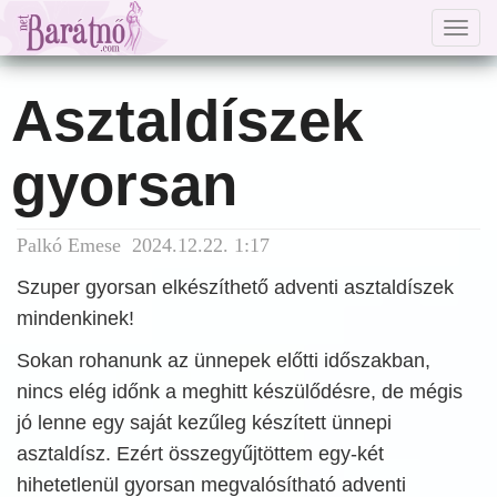
Togg
navig
Asztaldíszek
gyorsan
Palkó Emese 2024.12.22. 1:17
Szuper gyorsan elkészíthető adventi asztaldíszek
mindenkinek!
Sokan rohanunk az ünnepek előtti időszakban,
nincs elég időnk a meghitt készülődésre, de mégis
jó lenne egy saját kezűleg készített ünnepi
asztaldísz. Ezért összegyűjtöttem egy-két
hihetetlenül gyorsan megvalósítható adventi