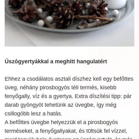
Úszógyertyákkal a meghitt hangulatért
Ehhez a csodálatos asztali díszhez kell egy befőttes
üveg, néhány pirosbogyós téli termés, kisebb
fenyőgally, víz és a gyertya. Extra díszítési tipp: pár
darab gyöngyöt tehetünk az üvegbe, így még
csillogóbb lesz a hatás.
A befőttes üvegbe helyezzük el a pirosbogyós
terméseket, a fenyőgallyakat, és t0ltsük fel vízzel,