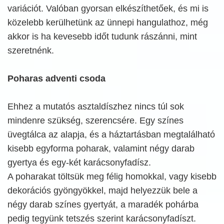
variációt. Valóban gyorsan elkészíthetőek, és mi is
közelebb kerülhetünk az ünnepi hangulathoz, még
akkor is ha kevesebb időt tudunk rászánni, mint
szeretnénk.
Poharas adventi csoda
Ehhez a mutatós asztaldíszhez nincs túl sok
mindenre szükség, szerencsére. Egy színes
üvegtálca az alapja, és a háztartásban megtalálható
kisebb egyforma poharak, valamint négy darab
gyertya és egy-két karácsonyfadísz.
A poharakat töltsük meg félig homokkal, vagy kisebb
dekorációs gyöngyökkel, majd helyezzük bele a
négy darab színes gyertyát, a maradék pohárba
pedig tegyünk tetszés szerint karácsonyfadíszt.