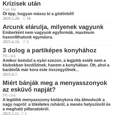
Krízisek után
Faar Ida
Öt tipp, hogyan mássz ki a gödörből!
2026.5.28.
16
Arcunk elárulja, milyenek vagyunk
Emberként nem vagyunk egyformák, maximum
hasonlíthatunk egymásra.
2025.6.16.
1
3 dolog a partiképes konyhához
PR-cikk
Amikor beindul a nyári szezon, a legjobb esték nem a
klubokban kezdődnek, hanem a konyhában. Ott, ahol a
barátnők már kora este összegyűlnek...
2025.6.7.
Miért bánják meg a menyasszonyok
az esküvő napját?
PR-cikk
A legtöbb menyasszony kislánykora óta álmodozik a
nagy napról: a tökéletes ruháról, a mesés helyszínről és
a megható pillanatokról.
2025.5.11.
1