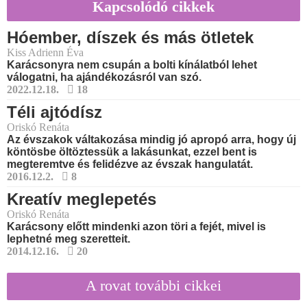
Kapcsolódó cikkek
Hóember, díszek és más ötletek
Kiss Adrienn Éva
Karácsonyra nem csupán a bolti kínálatból lehet
válogatni, ha ajándékozásról van szó.
2022.12.18.
18
Téli ajtódísz
Oriskó Renáta
Az évszakok váltakozása mindig jó apropó arra, hogy új
köntösbe öltöztessük a lakásunkat, ezzel bent is
megteremtve és felidézve az évszak hangulatát.
2016.12.2.
8
Kreatív meglepetés
Oriskó Renáta
Karácsony előtt mindenki azon töri a fejét, mivel is
lephetné meg szeretteit.
2014.12.16.
20
A rovat további cikkei