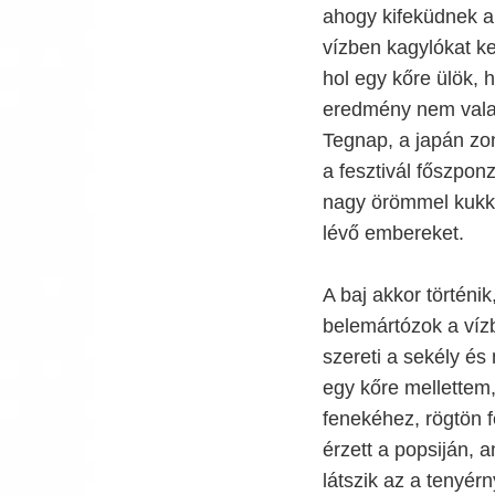
ahogy kifeküdnek a
vízben kagylókat k
hol egy kőre ülök, 
eredmény nem valam
Tegnap, a japán zon
a fesztivál főszponz
nagy örömmel kukkol
lévő embereket.
A baj akkor történi
belemártózok a víz
szereti a sekély és
egy kőre mellettem,
fenekéhez, rögtön fe
érzett a popsiján, 
látszik az a tenyérn