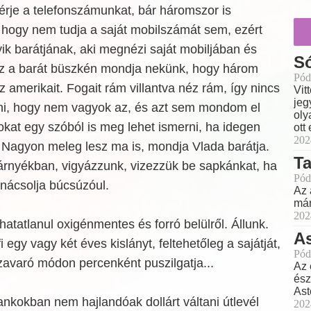
érje a telefonszámunkat, bár háromszor is
, hogy nem tudja a saját mobilszámát sem, ezért
yik barátjának, aki megnézi saját mobiljában és
Só
z a barát büszkén mondja nekünk, hogy három
Pód
 amerikait. Fogait rám villantva néz rám, így nincs
Vit
jeg
ni, hogy nem vagyok az, és azt sem mondom el
oly
okat egy szóból is meg lehet ismerni, ha idegen
ott
202
 Nagyon meleg lesz ma is, mondja Vlada barátja.
Ta
 árnyékban, vigyázzunk, vizezzük be sapkánkat, ha
Pód
nácsolja búcsúzóul.
Az 
már
202
hatatlanul oxigénmentes és forró belülről. Állunk.
As
fi egy vagy két éves kislányt, feltehetőleg a sajátját,
Pód
zavaró módon percenként puszilgatja...
Az 
ész
Ast
ankokban nem hajlandóak dollárt váltani útlevél
202