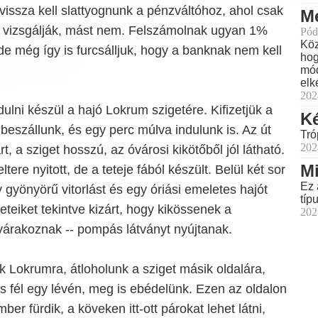
 vissza kell slattyognunk a pénzváltóhoz, ahol csak
Me
át vizsgálják, mást nem. Felszámolnak ugyan 1%
Pód
Köz
 de még így is furcsálljuk, hogy a banknak nem kell
hog
mód
elk
202
dulni készül a hajó Lokrum szigetére. Kifizetjük a
Ké
 beszállunk, és egy perc múlva indulunk is. Az út
Tró
202
t, a sziget hosszú, az óvárosi kikötőből jól látható.
Mi
ltere nyitott, de a teteje fából készült. Belül két sor
Ez 
y gyönyörű vitorlást és egy óriási emeletes hajót
típ
eteiket tekintve kizárt, hogy kikössenek a
202
t várakoznak -- pompás látványt nyújtanak.
Lokrumra, átloholunk a sziget másik oldalára,
s fél egy lévén, meg is ebédelünk. Ezen az oldalon
er fürdik, a köveken itt-ott párokat lehet látni,