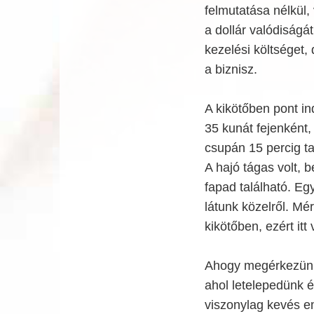
felmutatása nélkül,
a dollár valódiság
kezelési költséget,
a biznisz.
A kikötőben pont in
35 kunát fejenként,
csupán 15 percig tar
A hajó tágas volt, be
fapad található. Eg
látunk közelről. Mér
kikötőben, ezért it
Ahogy megérkezünk 
ahol letelepedünk é
viszonylag kevés emb