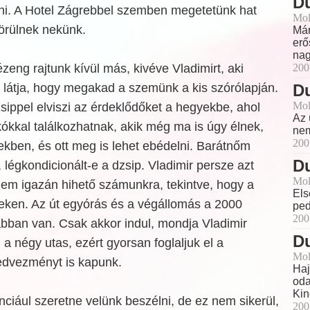
Du
ni. A Hotel Zágrebbel szemben megetetünk hat
Mol
örülnek nekünk.
Már
erő
nag
ézeng rajtunk kívül más, kivéve Vladimirt, aki
200
 látja, hogy megakad a szemünk a kis szórólapján.
Du
Mol
zsippel elviszi az érdeklődőket a hegyekbe, ahol
Az 
kókkal találkozhatnak, akik még ma is úgy élnek,
nem
200
kben, és ott meg is lehet ebédelni. Barátnőm
Du
 légkondicionált-e a dzsip. Vladimir persze azt
Mol
nem igazán hihető számunkra, tekintve, hogy a
Els
peken. Az út egyórás és a végállomás a 2000
ped
200
bban van. Csak akkor indul, mondja Vladimir
Du
a négy utas, ezért gyorsan foglaljuk el a
Mol
kedvezményt is kapunk.
Haj
oda
Kin
nciául szeretne velünk beszélni, de ez nem sikerül,
200