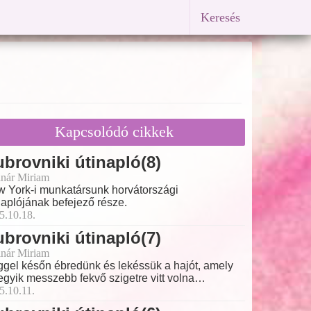
Keresés
Kapcsolódó cikkek
brovniki útinapló(8)
nár Miriam
 York-i munkatársunk horvátországi
naplójának befejező része.
5.10.18.
brovniki útinapló(7)
nár Miriam
gel későn ébredünk és lekéssük a hajót, amely
egyik messzebb fekvő szigetre vitt volna…
5.10.11.