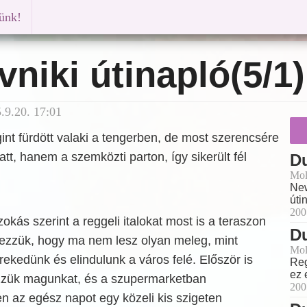
künk!
niki útinapló(5/1)
9.20. 17:01
gint fürdött valaki a tengerben, de most szerencsére
tt, hanem a szemközti parton, így sikerült fél
Du
Mol
New
úti
200
okás szerint a reggeli italokat most is a teraszon
Du
érezzük, hogy ma nem lesz olyan meleg, mint
Mol
erekedünk és elindulunk a város felé. Először is
Reg
ez 
zük magunkat, és a szupermarketban
200
n az egész napot egy közeli kis szigeten