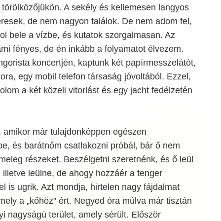
 törölközőjükön. A sekély és kellemesen langyos
eresek, de nem nagyon találok. De nem adom fel,
hol bele a vízbe, és kutatok szorgalmasan. Az
i fényes, de én inkább a folyamatot élvezem.
gorista koncertjén, kaptunk két papírmesszelátót,
ora, egy mobil telefon társaság jóvoltából. Ezzel,
om a két közeli vitorlást és egy jacht fedélzetén
k, amikor már tulajdonképpen egészen
be, és barátnőm csatlakozni próbál, bár ő nem
 meleg részeket. Beszélgetni szeretnénk, és ő leül
 illetve leülne, de ahogy hozzáér a tenger
l is ugrik. Azt mondja, hirtelen nagy fájdalmat
amely a „kőhöz” ért. Negyed óra múlva már tisztán
yi nagyságú terület, amely sérült. Először