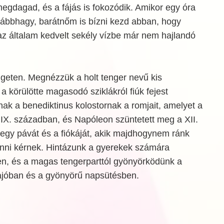
egdagad, és a fájás is fokozódik. Amikor egy óra
ábbhagy, barátnőm is bízni kezd abban, hogy
az általam kedvelt sekély vízbe már nem hajlandó
igeten. Megnézzük a holt tenger nevű kis
a körülötte magasodó sziklákról fiúk fejest
nak a benediktinus kolostornak a romjait, amelyet a
a IX. században, és Napóleon szüntetett meg a XII.
egy pávát és a fiókáját, akik majdhogynem ránk
enni kérnek. Hintázunk a gyerekek számára
éren, és a magas tengerparttól gyönyörködünk a
ajóban és a gyönyörű napsütésben.