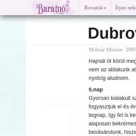
Rovatok
Írjon ne
Dubrov
Molnár Miriam 2005.
Hajnali öt körül me
nem az ablakunk ala
nyolcig aludnom.
5.nap
Gyorsan kialakult sz
fogyasztjuk el és 
tegnap, így fel is k
alaposan bekrémez
bevásárolunk, hisze