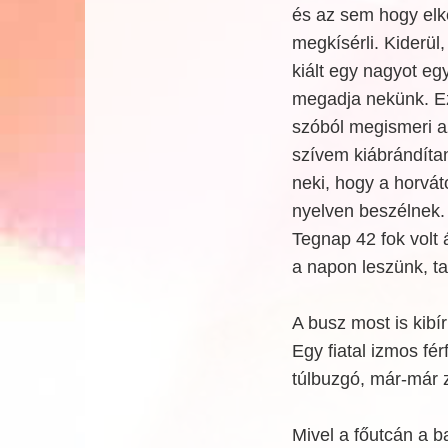
és az sem hogy elk
megkísérli. Kiderül
kiált egy nagyot eg
megadja nekünk. E
szóból megismeri az
szívem kiábrándíta
neki, hogy a horvát
nyelven beszélnek.
Tegnap 42 fok volt
a napon leszünk, ta
A busz most is kibír
Egy fiatal izmos fér
túlbuzgó, már-már 
Mivel a főutcán a b