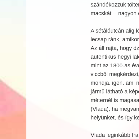
szándékozzuk tölte
macskát -- nagyon 
A sétálóutcán alig l
lecsap ránk, amikor
Az áll rajta, hogy d
autentikus hegyi la
mint az 1800-as éve
viccből megkérdezi,
mondja, igen, ami 
jármű látható a ké
méternél is magasa
(Vlada), ha megvan 
helyünket, és így 
Vlada leginkább fra