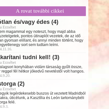
A rovat további cikkei
tlan és/vagy édes (4)
a Erzsébet
tem magammal egy noteszt, hogy majd abba
yzetelgetek, pontos útinaplót vezetek, de az idő
an gyorsan elillant, és annyi minden történt, hogy
 egyetlenegy sort sem tudtam leírni.
4.11.16.
karítani tudni kell! (3)
a Erzsébet
alagsori konyhában vidám társaság gyűlt össze,
 reggel fél hétkor jókedvű nevetéstől volt hangos.
4.9.20.
torga (2)
a Erzsébet
egyik legérdekesebb buszos út vezetett Madridból
akra, úticélunk, a Kasztília és León tartománybéli
orga felé.
4.9.3.