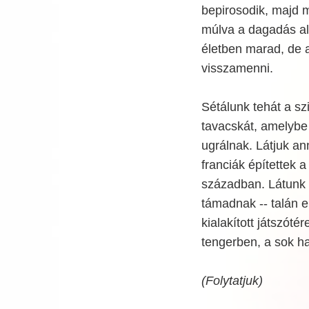
bepirosodik, majd m
múlva a dagadás al
életben marad, de 
visszamenni.
Sétálunk tehát a sz
tavacskát, amelybe 
ugrálnak. Látjuk an
franciák építettek 
században. Látunk 
támadnak -- talán 
kialakított játszót
tengerben, a sok h
(Folytatjuk)