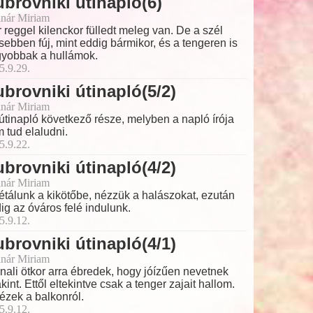
brovniki útinapló(6)
nár Miriam
 reggel kilenckor fülledt meleg van. De a szél
sebben fúj, mint eddig bármikor, és a tengeren is
yobbak a hullámok.
5.9.29.
brovniki útinapló(5/2)
nár Miriam
útinapló következő része, melyben a napló írója
 tud elaludni.
5.9.22.
brovniki útinapló(4/2)
nár Miriam
étálunk a kikötőbe, nézzük a halászokat, ezután
ig az óváros felé indulunk.
5.9.12.
brovniki útinapló(4/1)
nár Miriam
nali ötkor arra ébredek, hogy jóízűen nevetnek
kint. Ettől eltekintve csak a tenger zajait hallom.
ézek a balkonról.
5.9.12.