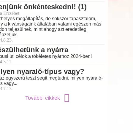
njünk önkénteskedni! (1)
a Erzsébet
helyes megállapítás, de sokszor tapasztalom,
y a kívánságaink általában valami egészen más
on teljesülnek, mint ahogy azt eredetileg
épzeljük.
4.8.23.
szülhetünk a nyárra
pusi úti célok a tökéletes nyárhoz 2024-ben!
4.3.11.
lyen nyaraló-típus vagy?
az egyszerű teszt segít megtudni, milyen nyaraló-
us vagy...
3.7.13.
További cikkek