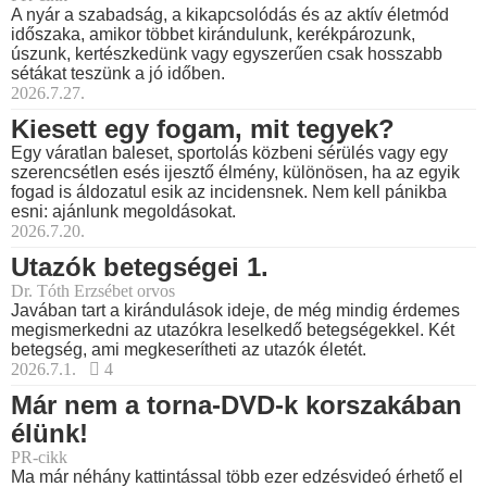
A nyár a szabadság, a kikapcsolódás és az aktív életmód
időszaka, amikor többet kirándulunk, kerékpározunk,
úszunk, kertészkedünk vagy egyszerűen csak hosszabb
sétákat teszünk a jó időben.
2026.7.27.
Kiesett egy fogam, mit tegyek?
Egy váratlan baleset, sportolás közbeni sérülés vagy egy
szerencsétlen esés ijesztő élmény, különösen, ha az egyik
fogad is áldozatul esik az incidensnek. Nem kell pánikba
esni: ajánlunk megoldásokat.
2026.7.20.
Utazók betegségei 1.
Dr. Tóth Erzsébet orvos
Javában tart a kirándulások ideje, de még mindig érdemes
megismerkedni az utazókra leselkedő betegségekkel. Két
betegség, ami megkeserítheti az utazók életét.
2026.7.1.
4
Már nem a torna-DVD-k korszakában
élünk!
PR-cikk
Ma már néhány kattintással több ezer edzésvideó érhető el