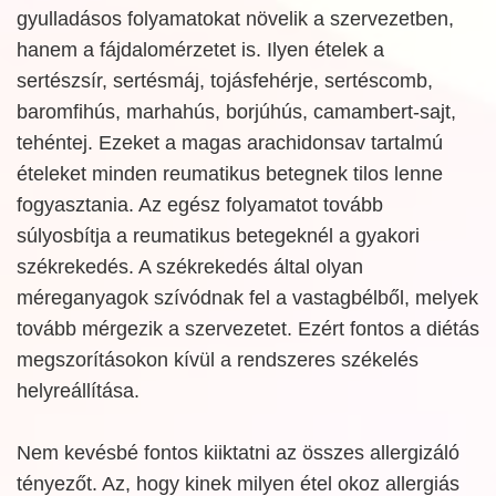
gyulladásos folyamatokat növelik a szervezetben,
hanem a fájdalomérzetet is. Ilyen ételek a
sertészsír, sertésmáj, tojásfehérje, sertéscomb,
baromfihús, marhahús, borjúhús, camambert-sajt,
tehéntej. Ezeket a magas arachidonsav tartalmú
ételeket minden reumatikus betegnek tilos lenne
fogyasztania. Az egész folyamatot tovább
súlyosbítja a reumatikus betegeknél a gyakori
székrekedés. A székrekedés által olyan
méreganyagok szívódnak fel a vastagbélből, melyek
tovább mérgezik a szervezetet. Ezért fontos a diétás
megszorításokon kívül a rendszeres székelés
helyreállítása.
Nem kevésbé fontos kiiktatni az összes allergizáló
tényezőt. Az, hogy kinek milyen étel okoz allergiás