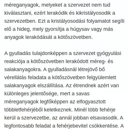
méreganyagok, melyeket a szervezet nem tud
kiválasztani, ezért lerakódik és kikristályosodik a
szervezetben. Ezt a kristályosodási folyamatot segíti
elő a hideg, mely gyorsítja a húgysav vagy más
anyagok lerakódását a kötőszövetben.
A gyulladás tulajdonképpen a szervezet gyógyulási
reakciója a kötőszövetben lerakódott méreg- és
salakanyagokra. A gyulladásnál létrejövő bő
vérellátás feladata a kötőszövetben felgyülemlett
salakanyagok elszállítása. Az étrendnek azért van
különleges jelentősége, mert a savas
méreganyagok legfőképpen az elfogyasztott
többletfehérjéből keletkeznek. Minél több fehérje
kerül a szervezetbe, az annál jobban elsavasodik. A
legfontosabb feladat a fehérjebevitel csökkentése. A