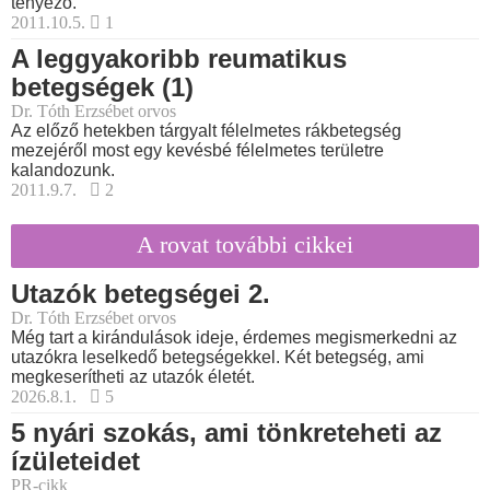
tényező.
2011.10.5.
1
A leggyakoribb reumatikus
betegségek (1)
Dr. Tóth Erzsébet orvos
Az előző hetekben tárgyalt félelmetes rákbetegség
mezejéről most egy kevésbé félelmetes területre
kalandozunk.
2011.9.7.
2
A rovat további cikkei
Utazók betegségei 2.
Dr. Tóth Erzsébet orvos
Még tart a kirándulások ideje, érdemes megismerkedni az
utazókra leselkedő betegségekkel. Két betegség, ami
megkeserítheti az utazók életét.
2026.8.1.
5
5 nyári szokás, ami tönkreteheti az
ízületeidet
PR-cikk