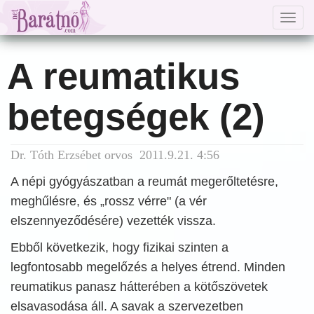
Togg
navig
A reumatikus
betegségek (2)
Dr. Tóth Erzsébet orvos 2011.9.21. 4:56
A népi gyógyászatban a reumát megerőltetésre,
meghűlésre, és „rossz vérre" (a vér
elszennyeződésére) vezették vissza.
Ebből következik, hogy fizikai szinten a
legfontosabb megelőzés a helyes étrend. Minden
reumatikus panasz hátterében a kötőszövetek
elsavasodása áll. A savak a szervezetben