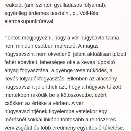
reakciót (ami szintén gyulladásos folyamat),
egyénileg érdemes tesztelni, pl. Voll-féle
eletroakupunktúrával.
Fontos megjegyezni, hogy a vér húgysavtartalma
nem minden esetben mérvadó. A magas
húgysavszint nem okvetlenül jelent aktuálisan túlzott
fehérjebevitelt, lehetséges oka a kevés lúgosító
anyag fogyasztása, a gyenge veseműködés, a
kevés folyadékfogyasztás. Ellenben az alacsony
húgysavszint jelentheti azt, hogy a húgysav túlzott
mértékben rakódik be a kötőszövetbe, ezért
csökken az értéke a vérben. A vér
húgysavszintjének figyelembe vételekor egy
mérésnél sokkal inkább fontosabb a rendszeres
vérvizsgálat és több eredmény együttes értékelése.