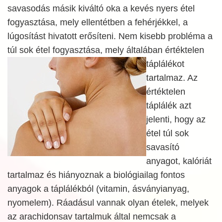
savasodás másik kiváltó oka a kevés nyers étel
fogyasztása, mely ellentétben a fehérjékkel, a
lúgosítást hivatott erősíteni. Nem kisebb probléma a
túl sok étel fogyasztása,
mely általában értéktelen
táplálékot
tartalmaz. Az
értéktelen
táplálék azt
jelenti, hogy az
étel túl sok
savasító
anyagot, kalóriát
tartalmaz és hiányoznak a biológiailag fontos
anyagok a táplálékból (vitamin, ásványianyag,
nyomelem). Ráadásul vannak olyan ételek, melyek
az arachidonsav tartalmuk által nemcsak a