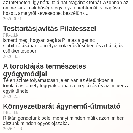
az interneten, így bárki találhat magának tornát. Azonban az
online tartalmak bősége egy olyan problémát is magával
hozott, amelyről kevesebbet beszélünk...
2026.6.21.
Testtartásjavítás Pilatesszel
PR-cikk
Ismerd meg, hogyan segít a Pilates a gerinc
stabilizálásában, a mélyizmok erősítésében és a hátfájás
csökkentésében.
2026.3.3.
A torokfájás természetes
gyógymódjai
Télen szinte folyamatosan jelen van az életünkben a
torokfájás, amely leggyakrabban a megfázás és az influenza
egyik tünete.
2026.2.3.
Környezetbarát ágynemű-útmutató
PR-cikk
Ritkán gondolunk bele, mennyi minden múlik azon, miben
alszunk minden egyes éjszaka.
2026.1.28.