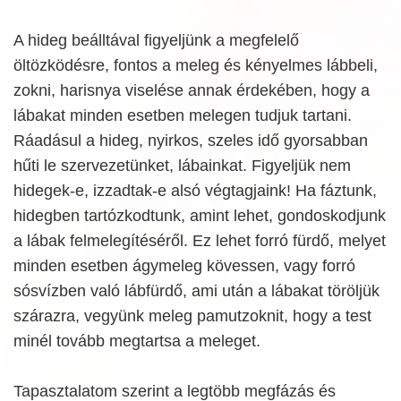
A hideg beálltával figyeljünk a megfelelő
öltözködésre, fontos a meleg és kényelmes lábbeli,
zokni, harisnya viselése annak érdekében, hogy a
lábakat minden esetben melegen tudjuk tartani.
Ráadásul a hideg, nyirkos, szeles idő gyorsabban
hűti le szervezetünket, lábainkat. Figyeljük nem
hidegek-e, izzadtak-e alsó végtagjaink! Ha fáztunk,
hidegben tartózkodtunk, amint lehet, gondoskodjunk
a lábak felmelegítéséről. Ez lehet forró fürdő, melyet
minden esetben ágymeleg kövessen, vagy forró
sósvízben való lábfürdő, ami után a lábakat töröljük
szárazra, vegyünk meleg pamutzoknit, hogy a test
minél tovább megtartsa a meleget.
Tapasztalatom szerint a legtöbb megfázás és