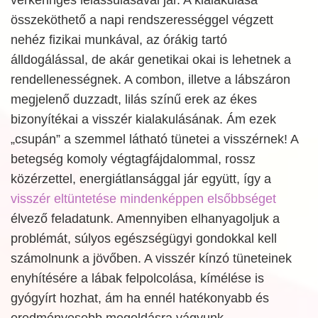
összeköthető a napi rendszerességgel végzett
nehéz fizikai munkával, az órákig tartó
álldogálással, de akár genetikai okai is lehetnek a
rendellenességnek. A combon, illetve a lábszáron
megjelenő duzzadt, lilás színű erek az ékes
bizonyítékai a visszér kialakulásának. Ám ezek
„csupán” a szemmel látható tünetei a visszérnek! A
betegség komoly végtagfájdalommal, rossz
közérzettel, energiátlansággal jár együtt, így a
visszér eltüntetése mindenképpen elsőbbséget
élvező feladatunk. Amennyiben elhanyagoljuk a
problémát, súlyos egészségügyi gondokkal kell
számolnunk a jövőben. A visszér kínzó tüneteinek
enyhítésére a lábak felpolcolása, kímélése is
gyógyírt hozhat, ám ha ennél hatékonyabb és
eredményesebb megoldásra vágyunk,