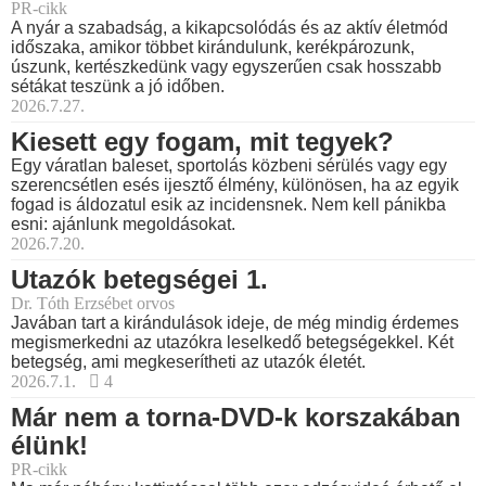
PR-cikk
A nyár a szabadság, a kikapcsolódás és az aktív életmód
időszaka, amikor többet kirándulunk, kerékpározunk,
úszunk, kertészkedünk vagy egyszerűen csak hosszabb
sétákat teszünk a jó időben.
2026.7.27.
Kiesett egy fogam, mit tegyek?
Egy váratlan baleset, sportolás közbeni sérülés vagy egy
szerencsétlen esés ijesztő élmény, különösen, ha az egyik
fogad is áldozatul esik az incidensnek. Nem kell pánikba
esni: ajánlunk megoldásokat.
2026.7.20.
Utazók betegségei 1.
Dr. Tóth Erzsébet orvos
Javában tart a kirándulások ideje, de még mindig érdemes
megismerkedni az utazókra leselkedő betegségekkel. Két
betegség, ami megkeserítheti az utazók életét.
2026.7.1.
4
Már nem a torna-DVD-k korszakában
élünk!
PR-cikk