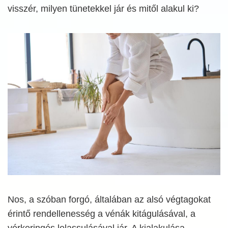
visszér, milyen tünetekkel jár és mitől alakul ki?
Nos, a szóban forgó, általában az alsó végtagokat
érintő rendellenesség a vénák kitágulásával, a
vérkeringés lelassulásával jár. A kialakulása