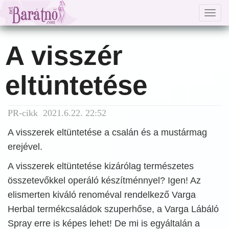
Togg
navig
A visszér
eltüntetése
PR-cikk 2021.6.22. 22:52
A visszerek eltüntetése a csalán és a mustármag
erejével.
A visszerek eltüntetése kizárólag természetes
összetevőkkel operáló készítménnyel? Igen! Az
elismerten kiváló renoméval rendelkező Varga
Herbal termékcsaládok szuperhőse, a Varga Lábáló
Spray erre is képes lehet! De mi is egyáltalán a