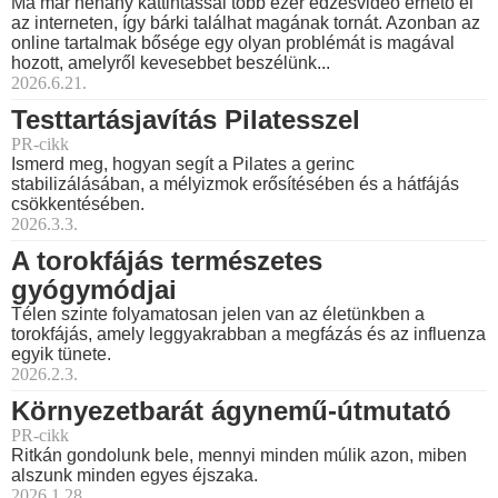
Ma már néhány kattintással több ezer edzésvideó érhető el
az interneten, így bárki találhat magának tornát. Azonban az
online tartalmak bősége egy olyan problémát is magával
hozott, amelyről kevesebbet beszélünk...
2026.6.21.
Testtartásjavítás Pilatesszel
PR-cikk
Ismerd meg, hogyan segít a Pilates a gerinc
stabilizálásában, a mélyizmok erősítésében és a hátfájás
csökkentésében.
2026.3.3.
A torokfájás természetes
gyógymódjai
Télen szinte folyamatosan jelen van az életünkben a
torokfájás, amely leggyakrabban a megfázás és az influenza
egyik tünete.
2026.2.3.
Környezetbarát ágynemű-útmutató
PR-cikk
Ritkán gondolunk bele, mennyi minden múlik azon, miben
alszunk minden egyes éjszaka.
2026.1.28.