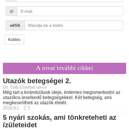
@
Küldés
A rovat további cikkei
Utazók betegségei 2.
Dr. Tóth Erzsébet orvos
Még tart a kirándulások ideje, érdemes megismerkedni az
utazókra leselkedő betegségekkel. Két betegség, ami
megkeserítheti az utazók életét.
2026.8.1.
5
5 nyári szokás, ami tönkreteheti az
ízületeidet