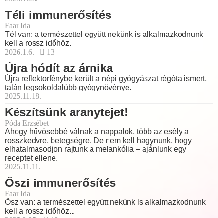
Téli immunerősítés
Faar Ida
Tél van: a természettel együtt nekünk is alkalmazkodnunk
kell a rossz időhöz.
2026.1.6.
13
Újra hódít az árnika
Újra reflektorfénybe került a népi gyógyászat régóta ismert,
talán legsokoldalúbb gyógynövénye.
2025.11.18.
Készítsünk aranytejet!
Póda Erzsébet
Ahogy hűvösebbé válnak a nappalok, több az esély a
rosszkedvre, betegségre. De nem kell hagynunk, hogy
elhatalmasodjon rajtunk a melankólia – ajánlunk egy
receptet ellene.
2025.11.11.
Őszi immunerősítés
Faar Ida
Ősz van: a természettel együtt nekünk is alkalmazkodnunk
kell a rossz időhöz...