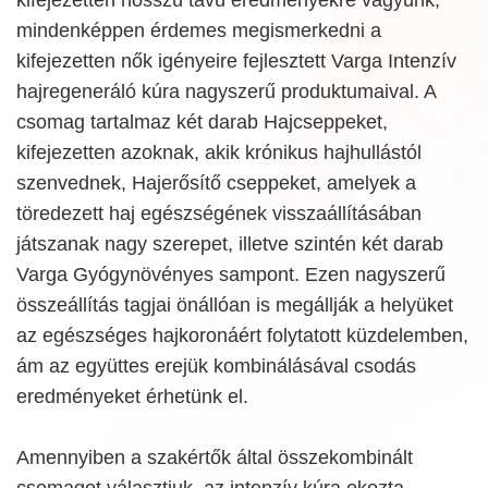
mindenképpen érdemes megismerkedni a
kifejezetten nők igényeire fejlesztett Varga Intenzív
hajregeneráló kúra nagyszerű produktumaival. A
csomag tartalmaz két darab Hajcseppeket,
kifejezetten azoknak, akik krónikus hajhullástól
szenvednek, Hajerősítő cseppeket, amelyek a
töredezett haj egészségének visszaállításában
játszanak nagy szerepet, illetve szintén két darab
Varga Gyógynövényes sampont. Ezen nagyszerű
összeállítás tagjai önállóan is megállják a helyüket
az egészséges hajkoronáért folytatott küzdelemben,
ám az együttes erejük kombinálásával csodás
eredményeket érhetünk el.
Amennyiben a szakértők által összekombinált
csomagot választjuk, az intenzív kúra okozta