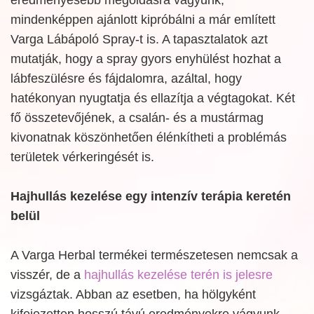
mindenképpen ajánlott kipróbálni a már említett
Varga Lábápoló Spray-t is. A tapasztalatok azt
mutatják, hogy a spray gyors enyhülést hozhat a
lábfeszülésre és fájdalomra, azáltal, hogy
hatékonyan nyugtatja és ellazítja a végtagokat. Két
fő összetevőjének, a csalán- és a mustármag
kivonatnak köszönhetően élénkítheti a problémás
területek vérkeringését is.
Hajhullás kezelése egy intenzív terápia keretén
belül
A Varga Herbal termékei természetesen nemcsak a
visszér, de a
hajhullás kezelése terén is jelesre
vizsgáztak. Abban az esetben, ha hölgyként
kifejezetten hosszú távú eredményekre vágyunk,