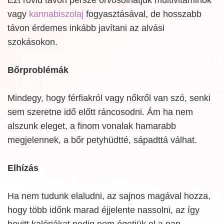
vagy
kannabiszolaj
fogyasztásával, de hosszabb
távon érdemes inkább javítani az alvási
szokásokon.
Bőrproblémák
Mindegy, hogy férfiakról vagy nőkről van szó, senki
sem szeretne idő előtt ráncosodni. Ám ha nem
alszunk eleget, a finom vonalak hamarabb
megjelennek, a bőr petyhüdtté, sápadttá válhat.
Elhízás
Ha nem tudunk elaludni, az sajnos magával hozza,
hogy több időnk marad éjjelente nassolni, az így
bevitt kalóriákat pedig nem égetjük el a nap