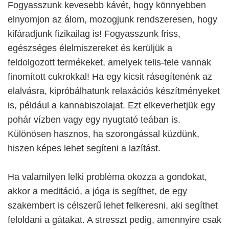
Fogyasszunk kevesebb kávét, hogy könnyebben
elnyomjon az álom, mozogjunk rendszeresen, hogy
kifáradjunk fizikailag is! Fogyasszunk friss,
egészséges élelmiszereket és kerüljük a
feldolgozott termékeket, amelyek telis-tele vannak
finomított cukrokkal! Ha egy kicsit rásegítenénk az
elalvásra, kipróbálhatunk relaxációs készítményeket
is, például a kannabiszolajat. Ezt elkeverhetjük egy
pohár vízben vagy egy nyugtató teában is.
Különösen hasznos, ha szorongással küzdünk,
hiszen képes lehet segíteni a lazítást.
Ha valamilyen lelki probléma okozza a gondokat,
akkor a meditáció, a jóga is segíthet, de egy
szakembert is célszerű lehet felkeresni, aki segíthet
feloldani a gátakat. A stresszt pedig, amennyire csak