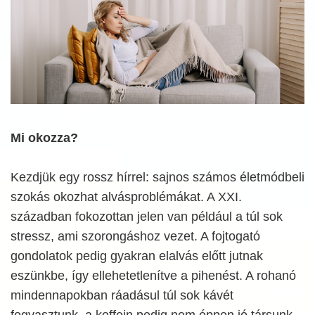
Mi okozza?
Kezdjük egy rossz hírrel: sajnos számos életmódbeli
szokás okozhat alvásproblémákat. A XXI.
században fokozottan jelen van például a túl sok
stressz, ami szorongáshoz vezet. A fojtogató
gondolatok pedig gyakran elalvás előtt jutnak
eszünkbe, így ellehetetlenítve a pihenést. A rohanó
mindennapokban ráadásul túl sok kávét
fogyasztunk, a koffein pedig nem éppen jó társunk