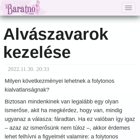
Togg
navig
Alvászavarok
kezelése
2022.11.30. 20:33
Milyen következményei lehetnek a folytonos
kialvatlanságnak?
Biztosan mindenkinek van legalább egy olyan
ismerőse, akit ha megkérdez, hogy van, mindig
ugyanaz a válasza: fáradtan. Ha ez valóban így igaz
– azaz az ismerősünk nem túloz –, akkor érdemes
lehet felhívni a figyelmét valamire: a folytonos