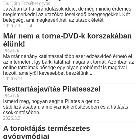
Dr. Tóth Erzsébet orvos
Javában tart a kirándulások ideje, de még mindig érdemes
megismerkedni az utazókra leselkedő betegségekkel. Két
betegség, ami megkeserítheti az utazók életét.
2026.7.1.
4
Már nem a torna-DVD-k korszakában
élünk!
PR-cikk
Ma már néhány kattintással több ezer edzésvideó érhető el
az interneten, így bárki találhat magának tornát. Azonban az
online tartalmak bősége egy olyan problémát is magával
hozott, amelyről kevesebbet beszélünk...
2026.6.21.
Testtartásjavítás Pilatesszel
PR-cikk
Ismerd meg, hogyan segít a Pilates a gerinc
stabilizálásában, a mélyizmok erősítésében és a hátfájás
csökkentésében.
2026.3.3.
A torokfájás természetes
gyógymódjai