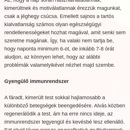
kimerültnek és motiválatlannak érezzük magunkat,
csak a jéghegy csúcsa. Emellett sajnos a tartós
kialvatlanság számos olyan egészségügyi
rendellenességeket hozhat magával, amit senki sem
szeretne magának. Így, ha valaki nem tartja be,
hogy naponta minimum 6-ot, de inkább 7-8 órát
aludjon, az könnyen lehet, hogy az alábbi
problémák valamelyikével nézhet majd szembe.
Gyengülő immunrendszer
A fáradt, kimerült test sokkal hajlamosabb a
különböző betegségek beengedésére. Alvás közben
regenerálódik a test, ám ha erre nincs ideje, az
immunrendszer legyengül és kevésbé lesz ellenálló.
Ezt rövid távon persze orvosolhatjuk multivitaminok