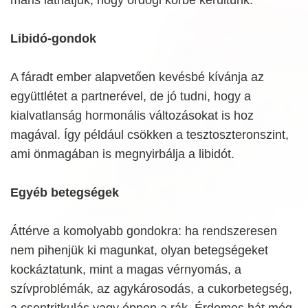
Libidó-gondok
A fáradt ember alapvetően kevésbé kívánja az
együttlétet a partnerével, de jó tudni, hogy a
kialvatlanság hormonális változásokat is hoz
magával. Így például csökken a tesztoszteronszint,
ami önmagában is megnyirbálja a libidót.
Egyéb betegségek
Áttérve a komolyabb gondokra: ha rendszeresen
nem pihenjük ki magunkat, olyan betegségeket
kockáztatunk, mint a magas vérnyomás, a
szívproblémák, az agykárosodás, a cukorbetegség,
a csontritkulás vagy éppen a rák. Érdemes hát még