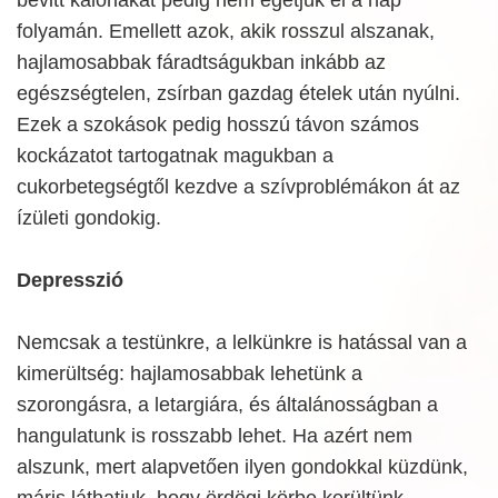
folyamán. Emellett azok, akik rosszul alszanak,
hajlamosabbak fáradtságukban inkább az
egészségtelen, zsírban gazdag ételek után nyúlni.
Ezek a szokások pedig hosszú távon számos
kockázatot tartogatnak magukban a
cukorbetegségtől kezdve a szívproblémákon át az
ízületi gondokig.
Depresszió
Nemcsak a testünkre, a lelkünkre is hatással van a
kimerültség: hajlamosabbak lehetünk a
szorongásra, a letargiára, és általánosságban a
hangulatunk is rosszabb lehet. Ha azért nem
alszunk, mert alapvetően ilyen gondokkal küzdünk,
máris láthatjuk, hogy ördögi körbe kerültünk.