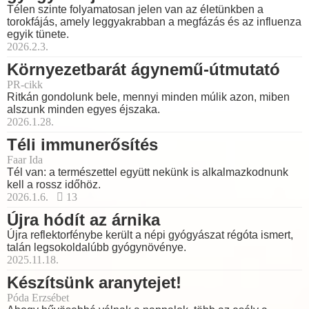
Télen szinte folyamatosan jelen van az életünkben a
torokfájás, amely leggyakrabban a megfázás és az influenza
egyik tünete.
2026.2.3.
Környezetbarát ágynemű-útmutató
PR-cikk
Ritkán gondolunk bele, mennyi minden múlik azon, miben
alszunk minden egyes éjszaka.
2026.1.28.
Téli immunerősítés
Faar Ida
Tél van: a természettel együtt nekünk is alkalmazkodnunk
kell a rossz időhöz.
2026.1.6.
13
Újra hódít az árnika
Újra reflektorfénybe került a népi gyógyászat régóta ismert,
talán legsokoldalúbb gyógynövénye.
2025.11.18.
Készítsünk aranytejet!
Póda Erzsébet