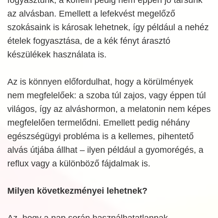
az alvásban. Emellett a lefekvést megelőző
szokásaink is károsak lehetnek, így például a nehéz
ételek fogyasztása, de a kék fényt árasztó
készülékek használata is.
Az is könnyen előfordulhat, hogy a körülmények
nem megfelelőek: a szoba túl zajos, vagy éppen túl
világos, így az alváshormon, a melatonin nem képes
megfelelően termelődni. Emellett pedig néhány
egészségügyi probléma is a kellemes, pihentető
alvás útjába állhat – ilyen például a gyomorégés, a
reflux vagy a különböző fájdalmak is.
Milyen következményei lehetnek?
Az, hogy a nap során használhatatlannak,