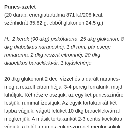
Puncs-szelet
(20 darab, energiatartalma 871 kJ/208 kcal,
szénhidrát 35.82 g, ebből glukonon 24.5 g.)
H.: 2 kerek (90 dkg) piskótatorta, 25 dkg glukonon, 8
dkg diabetikus narancshéj, 1 dl rum, pár csepp
rumaroma, 2 dkg reszelt citromhéj, 20 dkg
diabetikus baracklekvár, 1 tojásfehérje
20 dkg glukonont 2 deci vízzel és a darált narancs-
meg a reszelt citromhéjjal 3-4 percig forralunk, majd
kihűtjük. Két részre osztjuk, az egyiket puncsszínűre
festjük, rummal ízesítjük. Az egyik tortakarikát két
lapba vágjuk, vágott felüket 10 dkg baracklekvárral
megkenjük. A másik tortakarikát 2-3 centis kockákra
vágjuk, a felét a rumos cukorszörppel meglocsoljuk,