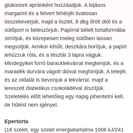
glukonont apránként hozzáadjuk. A tojásos
margarint és a felvert fehérjét óvatosan
összekeverjük, majd a lisztet, 8 dkg őrölt diót és a
sütőport is beleszórjuk. Papírral bélelt tortaformába
simítjuk, és közepesen meleg sütőben lassan
megsütjük. Amikor kihűlt, deszkára borítjuk, a papírt
lehúzzuk róla, és a tésztát 3 lapra vágjuk.
Mindegyiket forró baracklekvárral megkenjük, és a
maradék durvára vágott dióval meghintjük. A tetejét,
és az oldalát is bevonjuk a lekvárral, majd a
lereszelt diabetikus csokoládéval díszítjük.
Szeletelés előtt lehetőleg egy napig pihentetni kell,
de hűtést nem igényel.
Epertorta
(16 szelet, egy szelet energiatartalma 1006 kJ/241