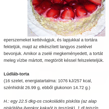
eperszemeket kettévágjuk, és lapjukkal a tortára
fektetjük, majd az elkészített langyos zselével
bevonjuk. Amikor a zselé megkeményedett, a tortát
meleg vízbe mártott, megtörölt késsel felszeleteljük.
Lúdláb-torta
(16 szelet, energiatartalma: 1076 kJ/257 kcal,
szénhidrát 26.99 g, ebből glukonon 14.72 g.)
H.: egy 22.5 dkg-os csokoládés piskóta (az alap
piskótába ilyenkor kakaót is teszünk), 1 dl tejszín,