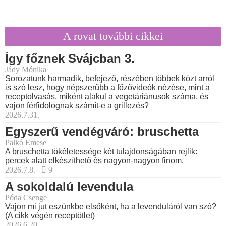
A rovat további cikkei
Így főznek Svájcban 3.
Jády Mónika
Sorozatunk harmadik, befejező, részében többek közt arról
is szó lesz, hogy népszerűbb a főzővideók nézése, mint a
receptolvasás, miként alakul a vegetáriánusok száma, és
vajon férfidolognak számít-e a grillezés?
2026.7.31.
Egyszerű vendégváró: bruschetta
Palkó Emese
A bruschetta tökéletessége két tulajdonságában rejlik:
percek alatt elkészíthető és nagyon-nagyon finom.
2026.7.8.
9
A sokoldalú levendula
Póda Csenge
Vajon mi jut eszünkbe elsőként, ha a levenduláról van szó?
(A cikk végén receptötlet)
2026.6.20.