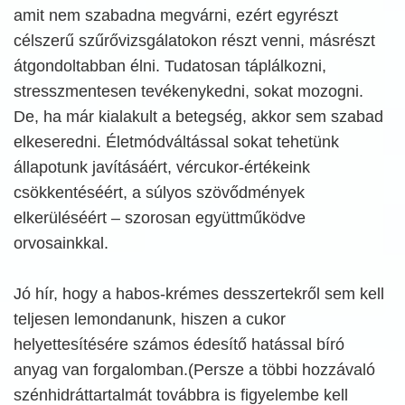
amit nem szabadna megvárni, ezért egyrészt
célszerű szűrővizsgálatokon részt venni, másrészt
átgondoltabban élni. Tudatosan táplálkozni,
stresszmentesen tevékenykedni, sokat mozogni.
De, ha már kialakult a betegség, akkor sem szabad
elkeseredni. Életmódváltással sokat tehetünk
állapotunk javításáért, vércukor-értékeink
csökkentéséért, a súlyos szövődmények
elkerüléséért – szorosan együttműködve
orvosainkkal.
Jó hír, hogy a habos-krémes desszertekről sem kell
teljesen lemondanunk, hiszen a cukor
helyettesítésére számos édesítő hatással bíró
anyag van forgalomban.(Persze a többi hozzávaló
szénhidráttartalmát továbbra is figyelembe kell