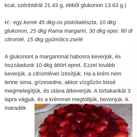
kcal, szénhidrát 21.43 g, ebből glukonon 13.63 g.)
H.: egy kerek 45 dkg-os piskótatészta, 10 dkg
glukonon, 25 dkg Rama margarin, 30 dkg eper, fél dl
citromlé, 15 dkg gyümölcs-zselé
A glukonont a margarinnal habosra keverjük, és
hozzáadunk 10 dkg áttört epret. Ezzel tovább
keverjük, a citromlével ízesítjük. Ha a krém nem
lenne sima, grízesedne, akkor vízgőzön kissé
megmelegítjük, és utána átkeverjük. A tortakarikát 3
lapra vágjuk, és a krémmel megtöltjük, bevonjuk. A
maradék