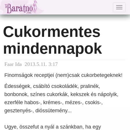
Togg
navig
Cukormentes
mindennapok
Faar Ida 2013.5.11. 3:17
Finomságok receptjei (nem)csak cukorbetegeknek!
Édességek, csábító csokoládék, pralinék,
bonbonok, színes cukorkák, kekszek és nápolyik,
ezerféle habos-, krémes-, mézes-, csokis-,
gesztenyés-, dióssütemény...
Ugye, összefut a nyál a szánkban, ha egy