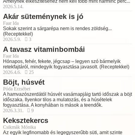
Amelynek elkészítéséhez nem kell több mint harminc perc...
2026.5.14.
Akár süteménynek is jó
Faar Ida
Sokak szerint a sárgarépa nem is rendes zöldség...
(Receptekkel)
2026.5.9.
3
A tavasz vitaminbombái
Faar Ida
Hónapos, fehér, fekete, jégcsap – legyen szó bármelyik
retekfajtáról, mindegyik fogyasztása javasolt. (Receptekkel)
2026.4.6.
25
Böjt, húsvét
Póda Erzsébet
A hamvazószerdától húsvét vasárnapjáig tartó időszak a böjt
időszaka. Ilyenkor tilos a mulatozás, és a húsételek
fogyasztása. A konyhában is mások a teendők.
2026.3.31.
9
Keksztekercs
Csikmák Mónika
Az egyik legfinomabb és legegyszerűbb süti, amit szinte