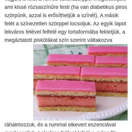
ami kissé rózsaszínűre festi (ha van diabetikus piros
szörpünk, azzal is erősíthetjük a színét). A másik
felét a színezetlen szörppel locsoljuk. Az egyik lapot
lekváros felével felfelé egy tortaformába fektetjük, a
megáztatott piskótákat szín szerint váltakozva
ráhalmozzuk, és a rummal elkevert eszenciával