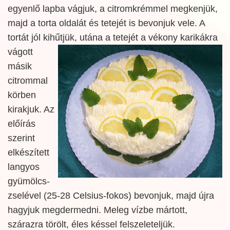
egyenlő lapba vágjuk, a citromkrémmel megkenjük,
majd a torta oldalát és tetejét is bevonjuk vele. A
tortát jól kihűtjük, utána a tetejét a vékony
karikákra
vágott
másik
citrommal
körben
kirakjuk. Az
előírás
szerint
elkészített
langyos
gyümölcs-
zselével (25-28 Celsius-fokos) bevonjuk, majd újra
hagyjuk megdermedni. Meleg vízbe mártott,
szárazra törölt, éles késsel felszeleteljük.