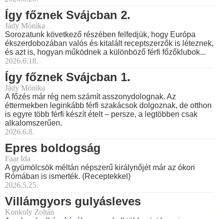
Így főznek Svájcban 2.
Jády Mónika
Sorozatunk következő részében felfedjük, hogy Európa
ékszerdobozában valós és kitalált receptszerzők is léteznek,
és azt is, hogyan működnek a különböző férfi főzőklubok...
2026.6.18.
Így főznek Svájcban 1.
Jády Mónika
A főzés már rég nem számít asszonydolognak. Az
éttermekben leginkább férfi szakácsok dolgoznak, de otthon
is egyre több férfi készít ételt – persze, a legtöbben csak
alkalomszerűen.
2026.6.8.
Epres boldogság
Faar Ida
A gyümölcsök méltán népszerű királynőjét már az ókori
Rómában is ismerték. (Receptekkel)
2026.5.25.
Villámgyors gulyásleves
Konkoly Zoltán