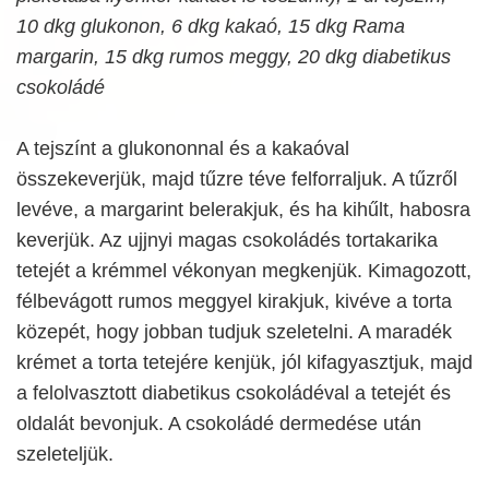
10 dkg glukonon, 6 dkg kakaó, 15 dkg Rama
margarin, 15 dkg rumos meggy, 20 dkg diabetikus
csokoládé
A tejszínt a glukononnal és a kakaóval
összekeverjük, majd tűzre téve felforraljuk. A tűzről
levéve, a margarint belerakjuk, és ha kihűlt, habosra
keverjük. Az ujjnyi magas csokoládés tortakarika
tetejét a krémmel vékonyan megkenjük. Kimagozott,
félbevágott rumos meggyel kirakjuk, kivéve a torta
közepét, hogy jobban tudjuk szeletelni. A maradék
krémet a torta tetejére kenjük, jól kifagyasztjuk, majd
a felolvasztott diabetikus csokoládéval a tetejét és
oldalát bevonjuk. A csokoládé dermedése után
szeleteljük.