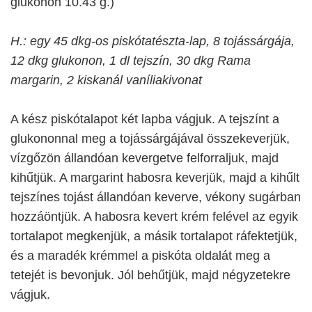
glukonon 10.43 g.)
H.: egy 45 dkg-os piskótatészta-lap, 8 tojássárgája,
12 dkg glukonon, 1 dl tejszín, 30 dkg Rama
margarin, 2 kiskanál vaníliakivonat
A kész piskótalapot két lapba vágjuk. A tejszínt a
glukononnal meg a tojássárgájával összekeverjük,
vízgőzön állandóan kevergetve felforraljuk, majd
kihűtjük. A margarint habosra keverjük, majd a kihűlt
tejszínes tojást állandóan keverve, vékony sugárban
hozzáöntjük. A habosra kevert krém felével az egyik
tortalapot megkenjük, a másik tortalapot ráfektetjük,
és a maradék krémmel a piskóta oldalát meg a
tetejét is bevonjuk. Jól behűtjük, majd négyzetekre
vágjuk.