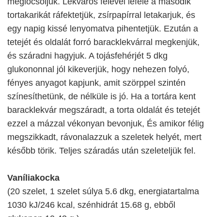
meglocsoljuk. Lekváros felével lefelé a második
tortakarikát ráfektetjük, zsírpapírral letakarjuk, és
egy napig kissé lenyomatva pihentetjük. Ezután a
tetejét és oldalát forró baracklekvárral megkenjük,
és száradni hagyjuk. A tojásfehérjét 5 dkg
glukononnal jól kikeverjük, hogy nehezen folyó,
fényes anyagot kapjunk, amit szörppel szintén
színesíthetünk, de nélküle is jó. Ha a tortára kent
baracklekvár megszáradt, a torta oldalát és tetejét
ezzel a mázzal vékonyan bevonjuk, És amikor félig
megszikkadt, rávonalazzuk a szeletek helyét, mert
később törik. Teljes száradás után szeleteljük fel.
Vaníliakocka
(20 szelet, 1 szelet súlya 5.6 dkg, energiatartalma
1030 kJ/246 kcal, szénhidrát 15.68 g, ebből