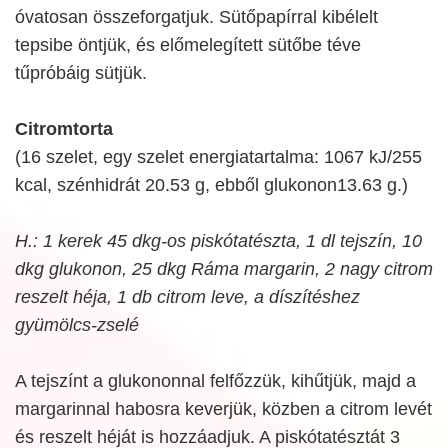
óvatosan összeforgatjuk. Sütőpapírral kibélelt
tepsibe öntjük, és előmelegített sütőbe téve
tűpróbáig sütjük.
Citromtorta
(16 szelet, egy szelet energiatartalma: 1067 kJ/255
kcal, szénhidrát 20.53 g, ebből glukonon13.63 g.)
H.: 1 kerek 45 dkg-os piskótatészta, 1 dl tejszín, 10
dkg glukonon, 25 dkg Ráma margarin, 2 nagy citrom
reszelt héja, 1 db citrom leve, a díszítéshez
gyümölcs-zselé
A tejszínt a glukononnal felfőzzük, kihűtjük, majd a
margarinnal habosra keverjük, közben a citrom levét
és reszelt héját is hozzáadjuk. A piskótatésztát 3