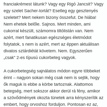
franciakrémest látunk? Vagy egy Rigó Jancsit? Vagy
egy szelet Sacher-tortát? Esetleg egy gesztenyés
szeletet? Mert nekem bizony összefut. De hiába!
Nem ehetek belőle. Sajnos. Mert minden, ami
cukorral készült, számomra tiltólistán van. Nem
azért, mert fanatikusan egészséges életmódot
folytatok, s nem is azért, mert az éppen aktuálisan
divatos sztárdiétát követem. Nem. Egyszerűen
„csak” 2-es típusú cukorbeteg vagyok.
A cukorbetegség sajnálatos módon egyre többeket
érint – nagyon sokan még csak nem is sejtik, hogy
ők maguk is ebbe a körbe tartoznak. Alattomos
betegség, mert sokszor akkor derül rá fény, amikor
a szövődmények okozta tünetek arra kényszerítik az
embert, hogy orvoshoz forduljon. Pontosan ez az,