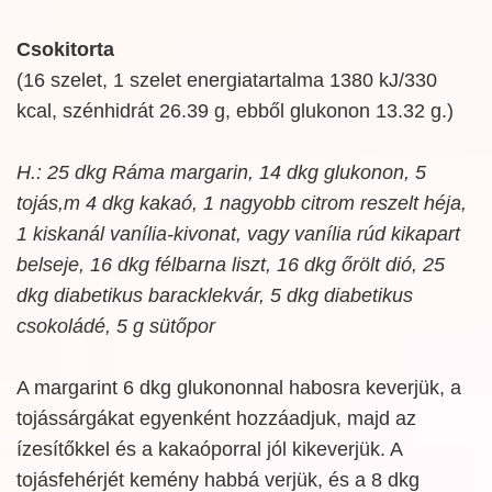
Csokitorta
(16 szelet, 1 szelet energiatartalma 1380 kJ/330
kcal, szénhidrát 26.39 g, ebből glukonon 13.32 g.)
H.: 25 dkg Ráma margarin, 14 dkg glukonon, 5
tojás,m 4 dkg kakaó, 1 nagyobb citrom reszelt héja,
1 kiskanál vanília-kivonat, vagy vanília rúd kikapart
belseje, 16 dkg félbarna liszt, 16 dkg őrölt dió, 25
dkg diabetikus baracklekvár, 5 dkg diabetikus
csokoládé, 5 g sütőpor
A margarint 6 dkg glukononnal habosra keverjük, a
tojássárgákat egyenként hozzáadjuk, majd az
ízesítőkkel és a kakaóporral jól kikeverjük. A
tojásfehérjét kemény habbá verjük, és a 8 dkg