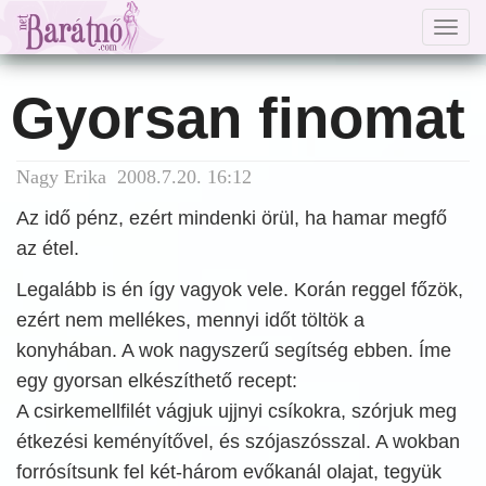
Togg
navig
Gyorsan finomat
Nagy Erika 2008.7.20. 16:12
Az idő pénz, ezért mindenki örül, ha hamar megfő
az étel.
Legalább is én így vagyok vele. Korán reggel főzök,
ezért nem mellékes, mennyi időt töltök a
konyhában. A wok nagyszerű segítség ebben. Íme
egy gyorsan elkészíthető recept:
A csirkemellfilét vágjuk ujjnyi csíkokra, szórjuk meg
étkezési keményítővel, és szójaszósszal. A wokban
forrósítsunk fel két-három evőkanál olajat, tegyük