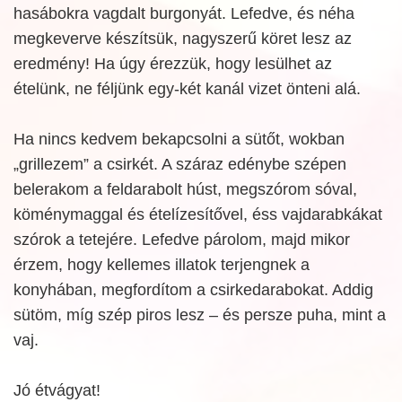
hasábokra vagdalt burgonyát. Lefedve, és néha
megkeverve készítsük, nagyszerű köret lesz az
eredmény! Ha úgy érezzük, hogy lesülhet az
ételünk, ne féljünk egy-két kanál vizet önteni alá.
Ha nincs kedvem bekapcsolni a sütőt, wokban
„grillezem” a csirkét. A száraz edénybe szépen
belerakom a feldarabolt húst, megszórom sóval,
köménymaggal és ételízesítővel, éss vajdarabkákat
szórok a tetejére. Lefedve párolom, majd mikor
érzem, hogy kellemes illatok terjengnek a
konyhában, megfordítom a csirkedarabokat. Addig
sütöm, míg szép piros lesz – és persze puha, mint a
vaj.
Jó étvágyat!