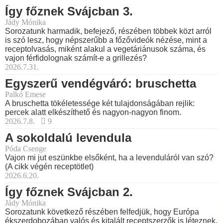
Így főznek Svájcban 3.
Jády Mónika
Sorozatunk harmadik, befejező, részében többek közt arról
is szó lesz, hogy népszerűbb a főzővideók nézése, mint a
receptolvasás, miként alakul a vegetáriánusok száma, és
vajon férfidolognak számít-e a grillezés?
2026.7.31.
Egyszerű vendégváró: bruschetta
Palkó Emese
A bruschetta tökéletessége két tulajdonságában rejlik:
percek alatt elkészíthető és nagyon-nagyon finom.
2026.7.8.
9
A sokoldalú levendula
Póda Csenge
Vajon mi jut eszünkbe elsőként, ha a levenduláról van szó?
(A cikk végén receptötlet)
2026.6.20.
Így főznek Svájcban 2.
Jády Mónika
Sorozatunk következő részében felfedjük, hogy Európa
ékszerdobozában valós és kitalált receptszerzők is léteznek,