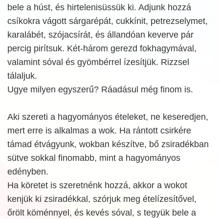
bele a húst, és hirtelenisüssük ki. Adjunk hozzá
csíkokra vágott sárgarépát, cukkínit, petrezselymet,
karalábét, szójacsírát, és állandóan keverve pár
percig pirítsuk. Két-három gerezd fokhagymával,
valamint sóval és gyömbérrel ízesítjük. Rizzsel
tálaljuk.
Ugye milyen egyszerű? Ráadásul még finom is.
Aki szereti a hagyományos ételeket, ne keseredjen,
mert erre is alkalmas a wok. Ha rántott csirkére
támad étvágyunk, wokban készítve, bő zsiradékban
sütve sokkal finomabb, mint a hagyományos
edényben.
Ha köretet is szeretnénk hozzá, akkor a wokot
kenjük ki zsiradékkal, szórjuk meg ételízesítővel,
őrölt köménnyel, és kevés sóval, s tegyük bele a