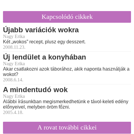
Kapcsolódó cikkek
Újabb variációk wokra
Nagy Erika
Két „wokos” recept, plusz egy desszert.
2008.11.23.
Új lendület a konyhában
Nagy Erika
Akar csatlakozni azok táborához, akik naponta használják a
wokot?
2008.6.14.
A mindentudó wok
Nagy Erika
Alábbi írásunkban megismerkedhetünk e távol-keleti edény
előnyeivel, melyben öröm főzni.
2005.4.18.
A rovat további cikkei