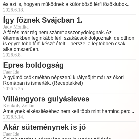
és azt is, hogyan működnek a különböző férfi főzőklubok...
2026.6.18.
Így főznek Svájcban 1.
Jády Mónika
A főzés már rég nem számít asszonydolognak. Az
éttermekben leginkább férfi szakácsok dolgoznak, de otthon
is egyre több férfi készít ételt – persze, a legtöbben csak
alkalomszerűen.
2026.6.8.
Epres boldogság
Faar Ida
A gyümölcsök méltán népszerű királynőjét már az ókori
Rómában is ismerték. (Receptekkel)
2026.5.25.
Villámgyors gulyásleves
Konkoly Zoltán
Amelynek elkészítéséhez nem kell több mint harminc perc...
2026.5.14.
Akár süteménynek is jó
Faar Ida