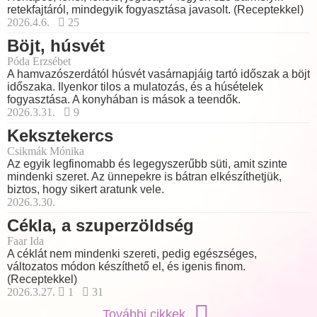
retekfajtáról, mindegyik fogyasztása javasolt. (Receptekkel)
2026.4.6.
25
Böjt, húsvét
Póda Erzsébet
A hamvazószerdától húsvét vasárnapjáig tartó időszak a böjt
időszaka. Ilyenkor tilos a mulatozás, és a húsételek
fogyasztása. A konyhában is mások a teendők.
2026.3.31.
9
Keksztekercs
Csikmák Mónika
Az egyik legfinomabb és legegyszerűbb süti, amit szinte
mindenki szeret. Az ünnepekre is bátran elkészíthetjük,
biztos, hogy sikert aratunk vele.
2026.3.30.
Cékla, a szuperzöldség
Faar Ida
A céklát nem mindenki szereti, pedig egészséges,
változatos módon készíthető el, és igenis finom.
(Receptekkel)
2026.3.27.
1
31
További cikkek