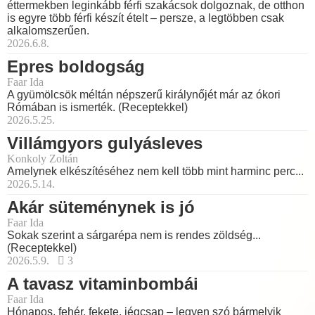
éttermekben leginkább férfi szakácsok dolgoznak, de otthon
is egyre több férfi készít ételt – persze, a legtöbben csak
alkalomszerűen.
2026.6.8.
Epres boldogság
Faar Ida
A gyümölcsök méltán népszerű királynőjét már az ókori
Rómában is ismerték. (Receptekkel)
2026.5.25.
Villámgyors gulyásleves
Konkoly Zoltán
Amelynek elkészítéséhez nem kell több mint harminc perc...
2026.5.14.
Akár süteménynek is jó
Faar Ida
Sokak szerint a sárgarépa nem is rendes zöldség...
(Receptekkel)
2026.5.9.
3
A tavasz vitaminbombái
Faar Ida
Hónapos, fehér, fekete, jégcsap – legyen szó bármelyik