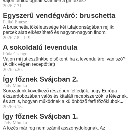
vajon férfidolognak számít-e a grillezés?
2026.7.31.
Egyszerű vendégváró: bruschetta
Palkó Emese
A bruschetta tökéletessége két tulajdonságában rejlik:
percek alatt elkészíthető és nagyon-nagyon finom.
2026.7.8.
9
A sokoldalú levendula
Póda Csenge
Vajon mi jut eszünkbe elsőként, ha a levenduláról van szó?
(A cikk végén receptötlet)
2026.6.20.
Így főznek Svájcban 2.
Jády Mónika
Sorozatunk következő részében felfedjük, hogy Európa
ékszerdobozában valós és kitalált receptszerzők is léteznek,
és azt is, hogyan működnek a különböző férfi főzőklubok...
2026.6.18.
Így főznek Svájcban 1.
Jády Mónika
A főzés már rég nem számít asszonydolognak. Az