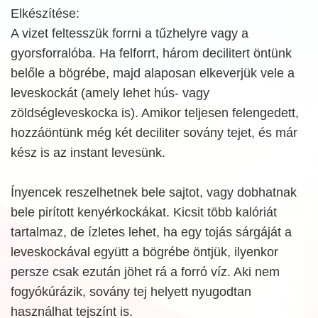
Elkészítése:
A vizet feltesszük forrni a tűzhelyre vagy a
gyorsforralóba. Ha felforrt, három decilitert öntünk
belőle a bögrébe, majd alaposan elkeverjük vele a
leveskockát (amely lehet hús- vagy
zöldségleveskocka is). Amikor teljesen felengedett,
hozzáöntünk még két deciliter sovány tejet, és már
kész is az instant levesünk.
Ínyencek reszelhetnek bele sajtot, vagy dobhatnak
bele pirított kenyérkockákat. Kicsit több kalóriát
tartalmaz, de ízletes lehet, ha egy tojás sárgáját a
leveskockával együtt a bögrébe öntjük, ilyenkor
persze csak ezután jöhet rá a forró víz. Aki nem
fogyókúrázik, sovány tej helyett nyugodtan
használhat tejszínt is.