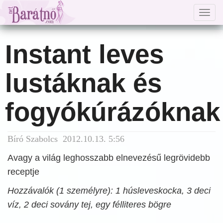
Togg
navig
Instant leves
lustáknak és
fogyókúrázóknak
Bíró Szabolcs 2012.10.13. 5:56
Avagy a világ leghosszabb elnevezésű legrövidebb
receptje
Hozzávalók (1 személyre): 1 húsleveskocka, 3 deci
víz, 2 deci sovány tej, egy félliteres bögre