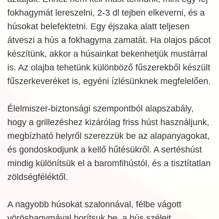
fokhagymát lereszelni, 2-3 dl tejben elkeverni, és a
húsokat belefektetni. Egy éjszaka alatt teljesen
átveszi a hús a fokhagyma zamatát. Ha olajos pácot
készítünk, akkor a húsainkat bekenhetjük mustárral
is. Az olajba tehetünk különböző fűszerekből készült
fűszerkeveréket is, egyéni ízlésünknek megfelelően.
Élelmiszer-biztonsági szempontból alapszabály,
hogy a grillezéshez kizárólag friss húst használjunk,
megbízható helyről szerezzük be az alapanyagokat,
és gondoskodjunk a kellő hűtésükről. A sertéshúst
mindig különítsük el a baromfihústól, és a tisztítatlan
zöldségféléktől.
A nagyobb húsokat szalonnával, félbe vágott
vöröshagymával borítsuk be, a hús széleit