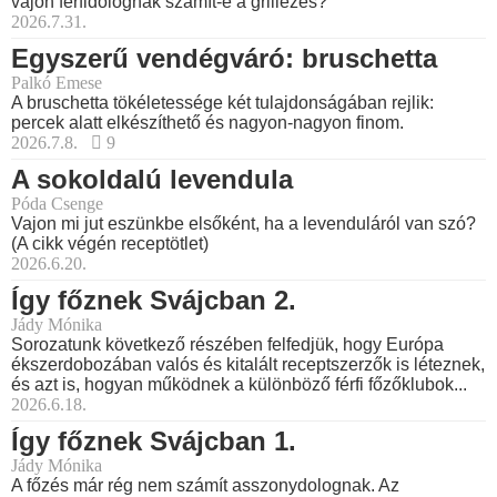
vajon férfidolognak számít-e a grillezés?
2026.7.31.
Egyszerű vendégváró: bruschetta
Palkó Emese
A bruschetta tökéletessége két tulajdonságában rejlik:
percek alatt elkészíthető és nagyon-nagyon finom.
2026.7.8.
9
A sokoldalú levendula
Póda Csenge
Vajon mi jut eszünkbe elsőként, ha a levenduláról van szó?
(A cikk végén receptötlet)
2026.6.20.
Így főznek Svájcban 2.
Jády Mónika
Sorozatunk következő részében felfedjük, hogy Európa
ékszerdobozában valós és kitalált receptszerzők is léteznek,
és azt is, hogyan működnek a különböző férfi főzőklubok...
2026.6.18.
Így főznek Svájcban 1.
Jády Mónika
A főzés már rég nem számít asszonydolognak. Az