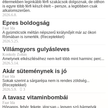
éttermekben leginkább férfi szakácsok dolgoznak, de otthon
is egyre több férfi készít ételt – persze, a legtöbben csak
alkalomszerűen.
2026.6.8.
Epres boldogság
Faar Ida
A gyümölcsök méltán népszerű királynőjét már az ókori
Rómában is ismerték. (Receptekkel)
2026.5.25.
Villámgyors gulyásleves
Konkoly Zoltán
Amelynek elkészítéséhez nem kell több mint harminc perc...
2026.5.14.
Akár süteménynek is jó
Faar Ida
Sokak szerint a sárgarépa nem is rendes zöldség...
(Receptekkel)
2026.5.9.
3
A tavasz vitaminbombái
Faar Ida
Hónapos, fehér, fekete, jégcsap – legyen szó bármelyik