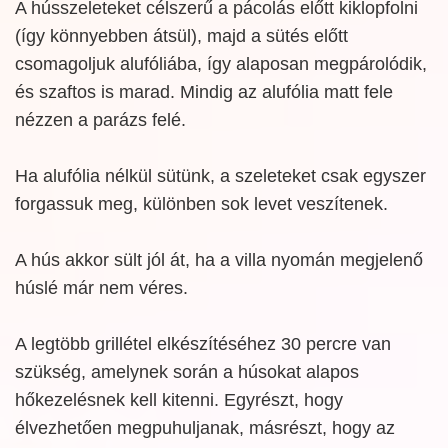
A hússzeleteket célszerű a pácolás előtt kiklopfolni
(így könnyebben átsül), majd a sütés előtt
csomagoljuk alufóliába, így alaposan megpárolódik,
és szaftos is marad. Mindig az alufólia matt fele
nézzen a parázs felé.
Ha alufólia nélkül sütünk, a szeleteket csak egyszer
forgassuk meg, különben sok levet veszítenek.
A hús akkor sült jól át, ha a villa nyomán megjelenő
húslé már nem véres.
A legtöbb grillétel elkészítéséhez 30 percre van
szükség, amelynek során a húsokat alapos
hőkezelésnek kell kitenni. Egyrészt, hogy
élvezhetően megpuhuljanak, másrészt, hogy az