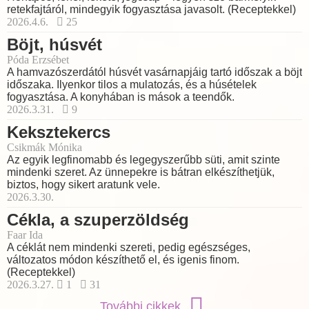
retekfajtáról, mindegyik fogyasztása javasolt. (Receptekkel)
2026.4.6.
25
Böjt, húsvét
Póda Erzsébet
A hamvazószerdától húsvét vasárnapjáig tartó időszak a böjt
időszaka. Ilyenkor tilos a mulatozás, és a húsételek
fogyasztása. A konyhában is mások a teendők.
2026.3.31.
9
Keksztekercs
Csikmák Mónika
Az egyik legfinomabb és legegyszerűbb süti, amit szinte
mindenki szeret. Az ünnepekre is bátran elkészíthetjük,
biztos, hogy sikert aratunk vele.
2026.3.30.
Cékla, a szuperzöldség
Faar Ida
A céklát nem mindenki szereti, pedig egészséges,
változatos módon készíthető el, és igenis finom.
(Receptekkel)
2026.3.27.
1
31
További cikkek