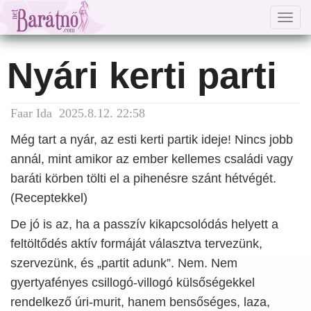
Togg
navig
Nyári kerti parti
Faar Ida 2025.8.12. 22:58
Még tart a nyár, az esti kerti partik ideje! Nincs jobb
annál, mint amikor az ember kellemes családi vagy
baráti körben tölti el a pihenésre szánt hétvégét.
(Receptekkel)
De jó is az, ha a passzív kikapcsolódás helyett a
feltöltődés aktív formáját választva tervezünk,
szervezünk, és „partit adunk”. Nem. Nem
gyertyafényes csillogó-villogó külsőségekkel
rendelkező úri-murit, hanem bensőséges, laza,