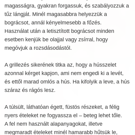
magasságra, gyakran forgassuk, és szabályozzuk a
tűz lángját. Minél magasabbra helyezzük a
bográcsot, annál kényelmesebb a főzés.
Használat után a letisztított bográcsot minden
esetben kenjük be olajjal vagy zsírral, hogy
megóvjuk a rozsdásodástól.
A grillezés sikerének titka az, hogy a hússzelet
azonnal kérget kapjon, ami nem engedi ki a levét,
és ettől marad omlós a hús. Ha kifolyik a leve, a hús
száraz és rágós lesz.
A túlsült, láthatóan égett, füstös részeket, a félig
nyers ételeket ne fogyassza el – beteg lehet tőle.
A fel nem használt alapanyagokat, illetve
megmaradt ételeket minél hamarabb hűtsük le,