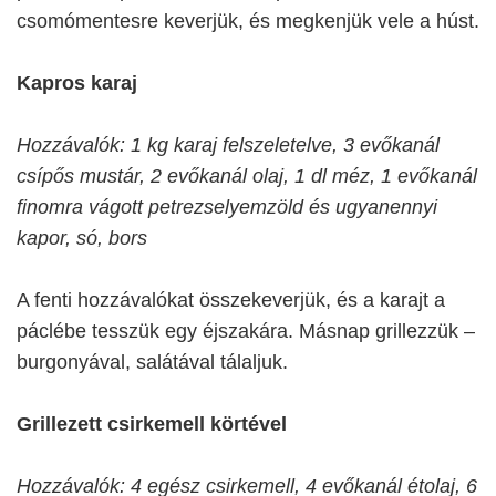
csomómentesre keverjük, és megkenjük vele a húst.
Kapros karaj
Hozzávalók: 1 kg karaj felszeletelve, 3 evőkanál
csípős mustár, 2 evőkanál olaj, 1 dl méz, 1 evőkanál
finomra vágott petrezselyemzöld és ugyanennyi
kapor, só, bors
A fenti hozzávalókat összekeverjük, és a karajt a
páclébe tesszük egy éjszakára. Másnap grillezzük –
burgonyával, salátával tálaljuk.
Grillezett csirkemell körtével
Hozzávalók: 4 egész csirkemell, 4 evőkanál étolaj, 6