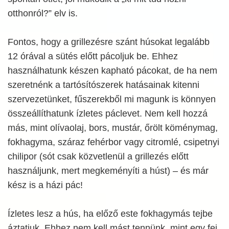
otthonról?” elv is.
Fontos, hogy a grillezésre szánt húsokat legalább
12 órával a sütés előtt pácoljuk be. Ehhez
használhatunk készen kapható pácokat, de ha nem
szeretnénk a tartósítószerek hatásainak kitenni
szervezetünket, fűszerekből mi magunk is könnyen
összeállíthatunk ízletes páclevet. Nem kell hozzá
más, mint olívaolaj, bors, mustár, őrölt köménymag,
fokhagyma, száraz fehérbor vagy citromlé, csipetnyi
chilipor (sót csak közvetlenül a grillezés előtt
használjunk, mert megkeményíti a húst) – és már
kész is a házi pác!
Ízletes lesz a hús, ha előző este fokhagymás tejbe
áztatjuk. Ehhez nem kell mást tennünk, mint egy fej