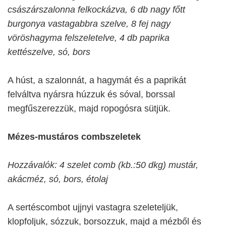
császárszalonna felkockázva, 6 db nagy főtt
burgonya vastagabbra szelve, 8 fej nagy
vöröshagyma felszeletelve, 4 db paprika
kettészelve, só, bors
A húst, a szalonnát, a hagymát és a paprikát
felváltva nyársra húzzuk és sóval, borssal
megfűszerezzük, majd ropogósra sütjük.
Mézes-mustáros combszeletek
Hozzávalók: 4 szelet comb (kb.:50 dkg) mustár,
akácméz, só, bors, étolaj
A sertéscombot ujjnyi vastagra szeleteljük,
klopfoljuk, sózzuk, borsozzuk, majd a mézből és