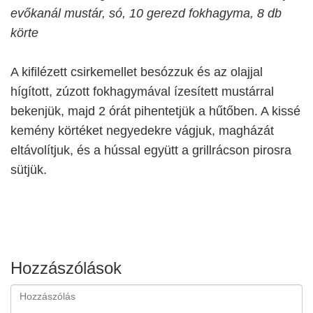
evőkanál mustár, só, 10 gerezd fokhagyma, 8 db
körte
A kifilézett csirkemellet besózzuk és az olajjal
hígított, zúzott fokhagymával ízesített mustárral
bekenjük, majd 2 órát pihentetjük a hűtőben. A kissé
kemény körtéket negyedekre vágjuk, magházát
eltávolítjuk, és a hússal együtt a grillrácson pirosra
sütjük.
Hozzászólások