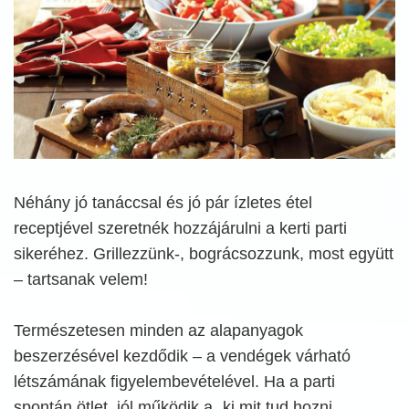
Néhány jó tanáccsal és jó pár ízletes étel
receptjével szeretnék hozzájárulni a kerti parti
sikeréhez. Grillezzünk-, bográcsozzunk, most együtt
– tartsanak velem!
Természetesen minden az alapanyagok
beszerzésével kezdődik – a vendégek várható
létszámának figyelembevételével. Ha a parti
spontán ötlet, jól működik a „ki mit tud hozni