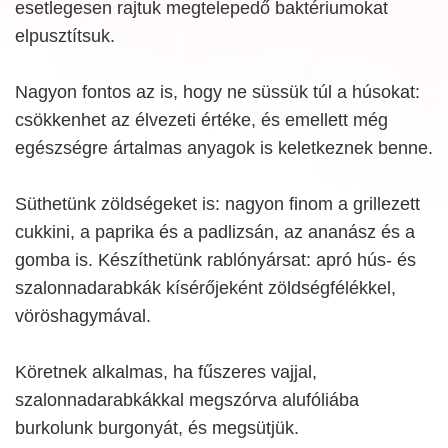
esetlegesen rajtuk megtelepedő baktériumokat
elpusztítsuk.
Nagyon fontos az is, hogy ne süssük túl a húsokat:
csökkenhet az élvezeti értéke, és emellett még
egészségre ártalmas anyagok is keletkeznek benne.
Süthetünk zöldségeket is: nagyon finom a grillezett
cukkini, a paprika és a padlizsán, az ananász és a
gomba is. Készíthetünk rablónyársat: apró hús- és
szalonnadarabkák kísérőjeként zöldségfélékkel,
vöröshagymával.
Köretnek alkalmas, ha fűszeres vajjal,
szalonnadarabkákkal megszórva alufóliába
burkolunk burgonyát, és megsütjük.