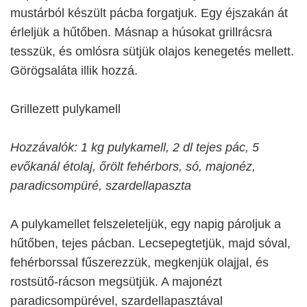
mustárból készült pácba forgatjuk. Egy éjszakán át
érleljük a hűtőben. Másnap a húsokat grillrácsra
tesszük, és omlósra sütjük olajos kenegetés mellett.
Görögsaláta illik hozzá.
Grillezett pulykamell
Hozzávalók: 1 kg pulykamell, 2 dl tejes pác, 5
evőkanál étolaj, őrölt fehérbors, só, majonéz,
paradicsompüré, szardellapaszta
A pulykamellet felszeleteljük, egy napig pároljuk a
hűtőben, tejes pácban. Lecsepegtetjük, majd sóval,
fehérborssal fűszerezzük, megkenjük olajjal, és
rostsütő-rácson megsütjük. A majonézt
paradicsompürével, szardellapasztával