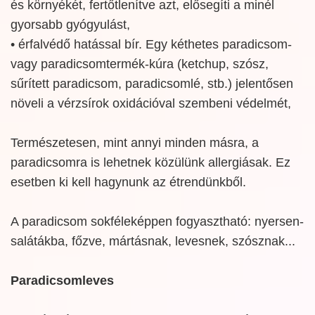
és környékét, fertőtlenítve azt, elősegíti a minél
gyorsabb gyógyulást,
• érfalvédő hatással bír. Egy kéthetes paradicsom-
vagy paradicsomtermék-kúra (ketchup, szósz,
sűrített paradicsom, paradicsomlé, stb.) jelentősen
növeli a vérzsírok oxidációval szembeni védelmét,
Természetesen, mint annyi minden másra, a
paradicsomra is lehetnek közülünk allergiásak. Ez
esetben ki kell hagynunk az étrendünkből.
A paradicsom sokféleképpen fogyasztható: nyersen-
salátákba, főzve, mártásnak, levesnek, szósznak...
Paradicsomleves