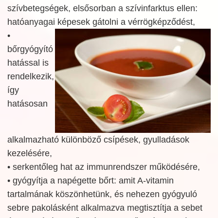
szívbetegségek, elsősorban a szívinfarktus ellen:
hatóanyagai képesek
gátolni a vérrögképződést,
•
bőrgyógyító
hatással is
rendelkezik,
így
hatásosan
alkalmazható különböző csípések, gyulladások
kezelésére,
• serkentőleg hat az immunrendszer működésére,
• gyógyítja a napégette bőrt: amit A-vitamin
tartalmának köszönhetünk, és nehezen gyógyuló
sebre pakolásként alkalmazva megtisztítja a sebet