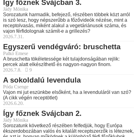
Így főznek Svájcban 3.
Jády Mónika
Sorozatunk harmadik, befejező, részében többek közt arról
is szó lesz, hogy népszerűbb a főzővideók nézése, mint a
receptolvasás, miként alakul a vegetáriánusok száma, és
vajon férfidolognak számít-e a grillezés?
2026.7.31.
Egyszerű vendégváró: bruschetta
Palkó Emese
A bruschetta tökéletessége két tulajdonságában rejlik:
percek alatt elkészíthető és nagyon-nagyon finom.
2026.7.8.
9
A sokoldalú levendula
Póda Csenge
Vajon mi jut eszünkbe elsőként, ha a levenduláról van szó?
(A cikk végén receptötlet)
2026.6.20.
Így főznek Svájcban 2.
Jády Mónika
Sorozatunk következő részében felfedjük, hogy Európa
ékszerdobozában valós és kitalált receptszerzők is léteznek,
és azt is, hogyan működnek a különböző férfi főzőklubok...