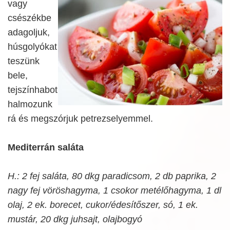
vagy
csészékbe
adagoljuk,
húsgolyókat
teszünk
bele,
tejszínhabot
halmozunk
rá és megszórjuk petrezselyemmel.
Mediterrán saláta
H.: 2 fej saláta, 80 dkg paradicsom, 2 db paprika, 2
nagy fej vöröshagyma, 1 csokor metélőhagyma, 1 dl
olaj, 2 ek. borecet, cukor/édesítőszer, só, 1 ek.
mustár, 20 dkg juhsajt, olajbogyó