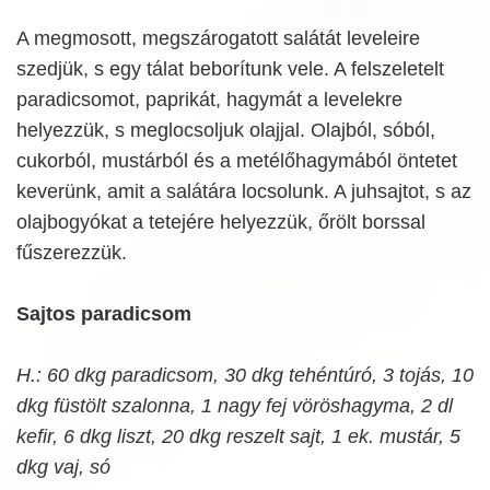
A megmosott, megszárogatott salátát leveleire
szedjük, s egy tálat beborítunk vele. A felszeletelt
paradicsomot, paprikát, hagymát a levelekre
helyezzük, s meglocsoljuk olajjal. Olajból, sóból,
cukorból, mustárból és a metélőhagymából öntetet
keverünk, amit a salátára locsolunk. A juhsajtot, s az
olajbogyókat a tetejére helyezzük, őrölt borssal
fűszerezzük.
Sajtos paradicsom
H.: 60 dkg paradicsom, 30 dkg tehéntúró, 3 tojás, 10
dkg füstölt szalonna, 1 nagy fej vöröshagyma, 2 dl
kefir, 6 dkg liszt, 20 dkg reszelt sajt, 1 ek. mustár, 5
dkg vaj, só