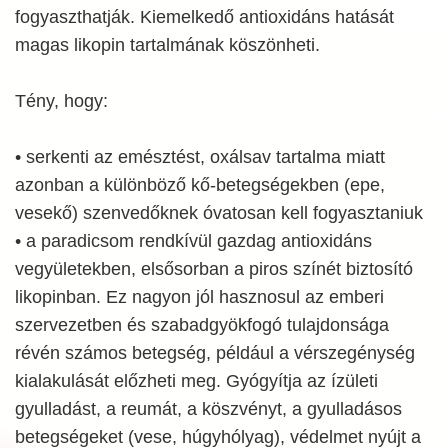
fogyaszthatják. Kiemelkedő antioxidáns hatását
magas likopin tartalmának köszönheti.
Tény, hogy:
• serkenti az emésztést, oxálsav tartalma miatt
azonban a különböző kő-betegségekben (epe,
vesekő) szenvedőknek óvatosan kell fogyasztaniuk
• a paradicsom rendkívül gazdag antioxidáns
vegyületekben, elsősorban a piros színét biztosító
likopinban. Ez nagyon jól hasznosul az emberi
szervezetben és szabadgyökfogó tulajdonsága
révén számos betegség, például a vérszegénység
kialakulását előzheti meg. Gyógyítja az ízületi
gyulladást, a reumát, a köszvényt, a gyulladásos
betegségeket (vese, húgyhólyag), védelmet nyújt a