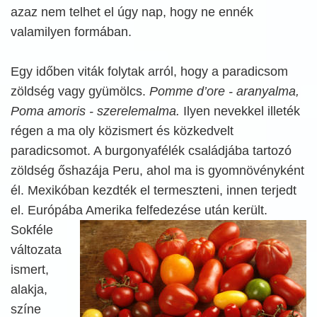
azaz nem telhet el úgy nap, hogy ne ennék
valamilyen formában.
Egy időben viták folytak arról, hogy a paradicsom
zöldség vagy gyümölcs.
Pomme d’ore - aranyalma,
Poma amoris - szerelemalma.
Ilyen nevekkel illeték
régen a ma oly közismert és közkedvelt
paradicsomot. A burgonyafélék családjába tartozó
zöldség őshazája Peru, ahol ma is gyomnövényként
él. Mexikóban kezdték el termeszteni, innen terjedt
el. Európába Amerika
felfedezése után került.
Sokféle
változata
ismert,
alakja,
színe