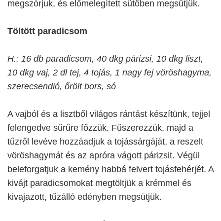
megszórjuk, és előmelegített sütőben megsütjük.
Töltött paradicsom
H.: 16 db paradicsom, 40 dkg párizsi, 10 dkg liszt,
10 dkg vaj, 2 dl tej, 4 tojás, 1 nagy fej vöröshagyma,
szerecsendió, őrölt bors, só
A vajból és a lisztből világos rántást készítünk, tejjel
felengedve sűrűre főzzük. Fűszerezzük, majd a
tűzről levéve hozzáadjuk a tojássárgáját, a reszelt
vöröshagymát és az apróra vágott párizsit. Végül
beleforgatjuk a kemény habbá felvert tojásfehérjét. A
kivájt paradicsomokat megtöltjük a krémmel és
kivajazott, tűzálló edényben megsütjük.