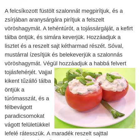
A felcsíkozott füstölt szalonnát megpirítjuk, és a
zsírjában aranysárgára pirítjuk a felszelt
vöröshagymát. A tehéntúrót, a tojássárgáját, a kefirt
tálba öntjük, és simára keverjük. Hozzáadjuk a
lisztet és a reszelt sajt kétharmad részét. Sóval,
mustárral ízesítjük és belekeverjük a szalonnás
vöröshagymát. Végül hozzáadjuk
a habbá felvert
tojásfehérjét. Vajjal
kikent tűzálló tálba
öntjük a
túrómasszát, és a
félbevágott
paradicsomokat
vágott felületükkel
lefelé rátesszük. A maradék reszelt sajttal