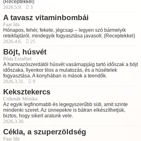
(Receptekkel)
2026.5.9.
3
A tavasz vitaminbombái
Faar Ida
Hónapos, fehér, fekete, jégcsap – legyen szó bármelyik
retekfajtáról, mindegyik fogyasztása javasolt. (Receptekkel)
2026.4.6.
25
Böjt, húsvét
Póda Erzsébet
A hamvazószerdától húsvét vasárnapjáig tartó időszak a böjt
időszaka. Ilyenkor tilos a mulatozás, és a húsételek
fogyasztása. A konyhában is mások a teendők.
2026.3.31.
9
Keksztekercs
Csikmák Mónika
Az egyik legfinomabb és legegyszerűbb süti, amit szinte
mindenki szeret. Az ünnepekre is bátran elkészíthetjük,
biztos, hogy sikert aratunk vele.
2026.3.30.
Cékla, a szuperzöldség
Faar Ida