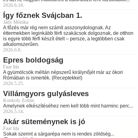
2026.6.18.
Így főznek Svájcban 1.
Jády Mónika
A főzés már rég nem számít asszonydolognak. Az
éttermekben leginkább férfi szakácsok dolgoznak, de otthon
is egyre több férfi készít ételt – persze, a legtöbben csak
alkalomszerűen.
2026.6.8.
Epres boldogság
Faar Ida
A gyümölcsök méltán népszerű királynőjét már az ókori
Rómában is ismerték. (Receptekkel)
2026.5.25.
Villámgyors gulyásleves
Konkoly Zoltán
Amelynek elkészítéséhez nem kell több mint harminc perc...
2026.5.14.
Akár süteménynek is jó
Faar Ida
Sokak szerint a sárgarépa nem is rendes zöldség...