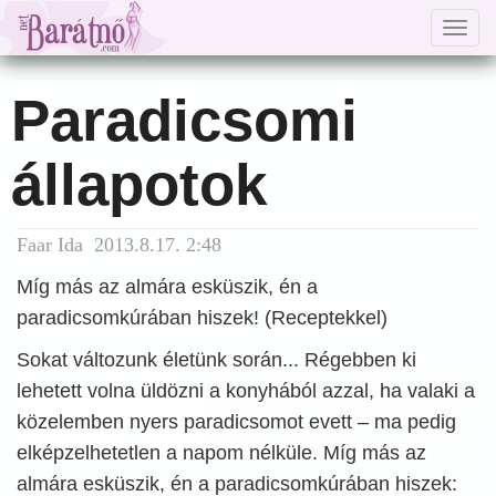
Togg
navig
Paradicsomi
állapotok
Faar Ida 2013.8.17. 2:48
Míg más az almára esküszik, én a
paradicsomkúrában hiszek! (Receptekkel)
Sokat változunk életünk során... Régebben ki
lehetett volna üldözni a konyhából azzal, ha valaki a
közelemben nyers paradicsomot evett – ma pedig
elképzelhetetlen a napom nélküle. Míg más az
almára esküszik, én a paradicsomkúrában hiszek: