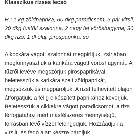
Klasszikus rizses lecsó
H.: 1 kg zöldpaprika, 60 dkg paradicsom, 3 pár virsli,
20 dkg füstölt szalonna, 2 nagy fej vöröshagyma, 30
dkg rizs, 1 dl olaj, pirospaprika, só
A kockára vágott szalonnát megpirítjuk, zsírjában
megfonnyasztjuk a karikára vágott vöröshagymát. A
tűzről levéve megszórjuk pirospaprikával,
beletesszük a karikára szelt zöldpaprikát,
megsózzuk és megpároljuk. A rizst felhevített olajon
átforgatjuk, a félig elkészített paprikához keverjük.
Beletesszük a cikkekre vágott paradicsomot, a rizs
térfogatához mért másfélszeres mennyiségű,
forrásban lévő vízzel felengedjük. Hozzáadjuk a
virslit, és fedő alatt készre pároljuk.