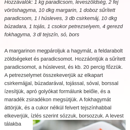
Hozzávalók: 1 kg paradicsom, leveszöldség, 2 fej
vöröshagyma, 10 dkg margarin, 1 doboz sűrített
paradicsom, 1 l húsleves, 3 db csirkemáj, 10 dkg
búzadara, 1 tojás, 1 csokor petrezselyem, 4 gerezd
fokhagyma, 3 dl tejszín, só, bors
A margarinon megpároljuk a hagymát, a feldarabolt
zöldségeket és paradicsomot. Hozzáöntjük a sűrített
paradicsomot, a húslevest, és kb. 20 percig főzzük.
A petrezselymet összekeverjük az elkapart
csirkemájjal, búzadarával, tojással, sóval, borssal
ízesítjük, apró golyókat formálunk belőle, és a
maradék zsiradékon megsütjük. A fokhagymát
áttörjük, és a cukor nélkül felvert tejszínhabbal
elkeverjük, ízlés szerint sózzuk, borsozzuk. A levest
tálakba