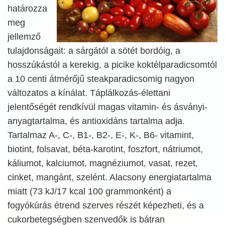
határozza
meg
jellemző
tulajdonságait: a sárgától a sötét bordóig, a
hosszúkástól a kerekig, a picike koktélparadicsomtól
a 10 centi átmérőjű steakparadicsomig nagyon
változatos a kínálat. Táplálkozás-élettani
jelentőségét rendkívül magas vitamin- és ásványi-
anyagtartalma, és antioxidáns tartalma adja.
Tartalmaz A-, C-, B1-, B2-, E-, K-, B6- vitamint,
biotint, folsavat, béta-karotint, foszfort, nátriumot,
káliumot, kalciumot, magnéziumot, vasat, rezet,
cinket, mangánt, szelént. Alacsony energiatartalma
miatt (73 kJ/17 kcal 100 grammonként) a
fogyókúrás étrend szerves részét képezheti, és a
cukorbetegségben szenvedők is bátran