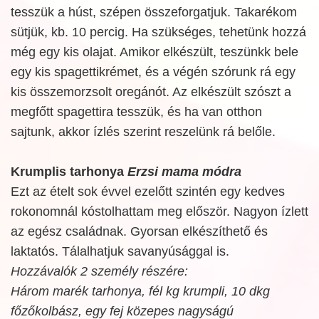
tesszük a húst, szépen összeforgatjuk. Takarékom
sütjük, kb. 10 percig. Ha szükséges, tehetünk hozzá
még egy kis olajat. Amikor elkészült, teszünkk bele
egy kis spagettikrémet, és a végén szórunk rá egy
kis összemorzsolt oregánót. Az elkészült szószt a
megfőtt spagettira tesszük, és ha van otthon
sajtunk, akkor ízlés szerint reszelünk rá belőle.
Krumplis tarhonya
Erzsi mama módra
Ezt az ételt sok évvel ezelőtt szintén egy kedves
rokonomnál kóstolhattam meg először. Nagyon ízlett
az egész családnak. Gyorsan elkészíthető és
laktatós. Tálalhatjuk savanyúsággal is.
Hozzávalók 2 személy részére:
Három marék tarhonya, fél kg krumpli, 10 dkg
főzőkolbász, egy fej közepes nagyságú