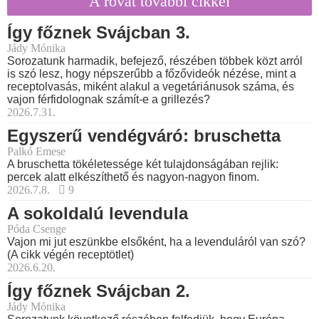
A rovat további cikkei
Így főznek Svájcban 3.
Jády Mónika
Sorozatunk harmadik, befejező, részében többek közt arról
is szó lesz, hogy népszerűbb a főzővideók nézése, mint a
receptolvasás, miként alakul a vegetáriánusok száma, és
vajon férfidolognak számít-e a grillezés?
2026.7.31.
Egyszerű vendégváró: bruschetta
Palkó Emese
A bruschetta tökéletessége két tulajdonságában rejlik:
percek alatt elkészíthető és nagyon-nagyon finom.
2026.7.8.
9
A sokoldalú levendula
Póda Csenge
Vajon mi jut eszünkbe elsőként, ha a levenduláról van szó?
(A cikk végén receptötlet)
2026.6.20.
Így főznek Svájcban 2.
Jády Mónika