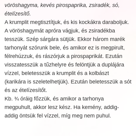
vöröshagyma, kevés pirospaprika, zsiradék, só,
ételízesítő.
A krumplit megtisztítjuk, és kis kockákra daraboljuk.
A vöröshagymát apróra vágjuk, és zsiradékba
tesszük. Szép sárgára sütjük. Ekkor három marék
tarhonyát szórunk bele, és amikor ez is megpirult,
félrehúzzuk, és rászórjuk a pirospaprikát. Ezután
visszatesszük a tűzhelyre és felöntjük a duplájára
vízzel, beletesszük a krumplit és a kolbászt
(karikára is szeletelhetjük). Ezután beletesszük a sót
és az ételízesítőt.
Kb. ¾ óráig főzzük, és amikor a tarhonya
megpuhult, akkor lesz kész. Ha kemény, addig-
addig öntsük fel vízzel, míg meg nem puhul.