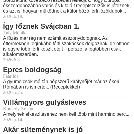
Sorozatunk következő részében felfedjük, hogy Európa
ékszerdobozában valós és kitalált receptszerzők is léteznek,
és azt is, hogyan működnek a különböző férfi főzőklubok...
2026.6.18.
Így főznek Svájcban 1.
Jády Mónika
A főzés már rég nem számít asszonydolognak. Az
éttermekben leginkább férfi szakácsok dolgoznak, de otthon
is egyre több férfi készít ételt – persze, a legtöbben csak
alkalomszerűen.
2026.6.8.
Epres boldogság
Faar Ida
A gyümölcsök méltán népszerű királynőjét már az ókori
Rómában is ismerték. (Receptekkel)
2026.5.25.
Villámgyors gulyásleves
Konkoly Zoltán
Amelynek elkészítéséhez nem kell több mint harminc perc...
2026.5.14.
Akár süteménynek is jó