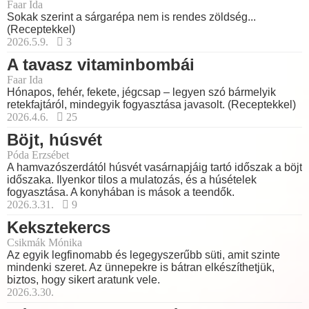
Faar Ida
Sokak szerint a sárgarépa nem is rendes zöldség...
(Receptekkel)
2026.5.9.
3
A tavasz vitaminbombái
Faar Ida
Hónapos, fehér, fekete, jégcsap – legyen szó bármelyik
retekfajtáról, mindegyik fogyasztása javasolt. (Receptekkel)
2026.4.6.
25
Böjt, húsvét
Póda Erzsébet
A hamvazószerdától húsvét vasárnapjáig tartó időszak a böjt
időszaka. Ilyenkor tilos a mulatozás, és a húsételek
fogyasztása. A konyhában is mások a teendők.
2026.3.31.
9
Keksztekercs
Csikmák Mónika
Az egyik legfinomabb és legegyszerűbb süti, amit szinte
mindenki szeret. Az ünnepekre is bátran elkészíthetjük,
biztos, hogy sikert aratunk vele.
2026.3.30.