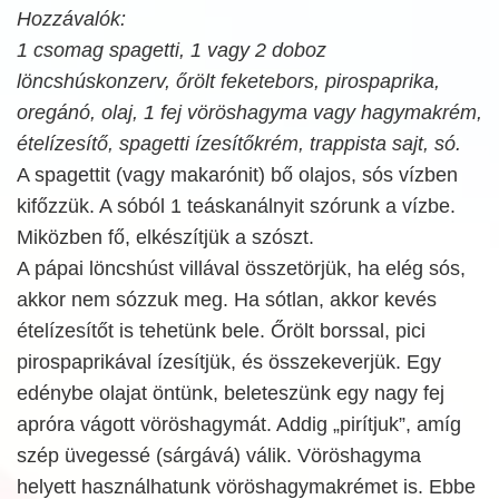
Hozzávalók:
1 csomag spagetti, 1 vagy 2 doboz
löncshúskonzerv, őrölt feketebors, pirospaprika,
oregánó, olaj, 1 fej vöröshagyma vagy hagymakrém,
ételízesítő, spagetti ízesítőkrém, trappista sajt, só.
A spagettit (vagy makarónit) bő olajos, sós vízben
kifőzzük. A sóból 1 teáskanálnyit szórunk a vízbe.
Miközben fő, elkészítjük a szószt.
A pápai löncshúst villával összetörjük, ha elég sós,
akkor nem sózzuk meg. Ha sótlan, akkor kevés
ételízesítőt is tehetünk bele. Őrölt borssal, pici
pirospaprikával ízesítjük, és összekeverjük. Egy
edénybe olajat öntünk, beleteszünk egy nagy fej
apróra vágott vöröshagymát. Addig „pirítjuk”, amíg
szép üvegessé (sárgává) válik. Vöröshagyma
helyett használhatunk vöröshagymakrémet is. Ebbe