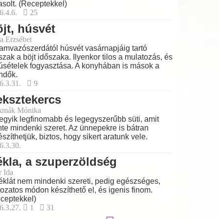
asolt. (Receptekkel)
6.4.6.
25
jt, húsvét
a Erzsébet
amvazószerdától húsvét vasárnapjáig tartó
szak a böjt időszaka. Ilyenkor tilos a mulatozás, és
úsételek fogyasztása. A konyhában is mások a
ndők.
6.3.31.
9
ksztekercs
kmák Mónika
egyik legfinomabb és legegyszerűbb süti, amit
nte mindenki szeret. Az ünnepekre is bátran
észíthetjük, biztos, hogy sikert aratunk vele.
6.3.30.
kla, a szuperzöldség
r Ida
éklát nem mindenki szereti, pedig egészséges,
tozatos módon készíthető el, és igenis finom.
ceptekkel)
6.3.27.
1
31