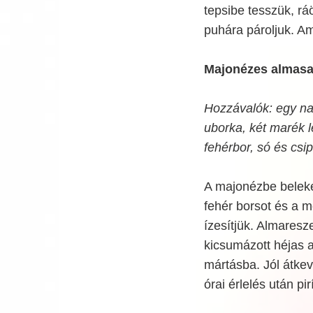
tepsibe tesszük, ráö
puhára pároljuk. Ami
Majonézes almasa
Hozzávalók: egy n
uborka, két marék l
fehérbor, só és csip
A majonézbe belekeve
fehér borsot és a m
ízesítjük. Almaresz
kicsumázott héjas a
mártásba. Jól átkev
órai érlelés után pi