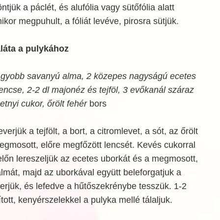
ntjük a páclét, és alufólia vagy sütőfólia alatt
kor megpuhult, a fóliát levéve, pirosra sütjük.
láta a pulykához
agyobb savanyú alma, 2 közepes nagyságú ecetes
encse, 2-2 dl majonéz és tejföl, 3 evőkanál száraz
etnyi cukor, őrölt fehér
bors
rjük a tejfölt, a bort, a citromlevet, a sót, az őrölt
egmosott, előre megfőzött lencsét. Kevés cukorral
előn lereszeljük az ecetes uborkát és a megmosott,
lmát, majd az uborkával együtt beleforgatjuk a
erjük, és lefedve a hűtőszekrénybe tesszük. 1-2
rított, kenyérszelekkel a pulyka mellé tálaljuk.