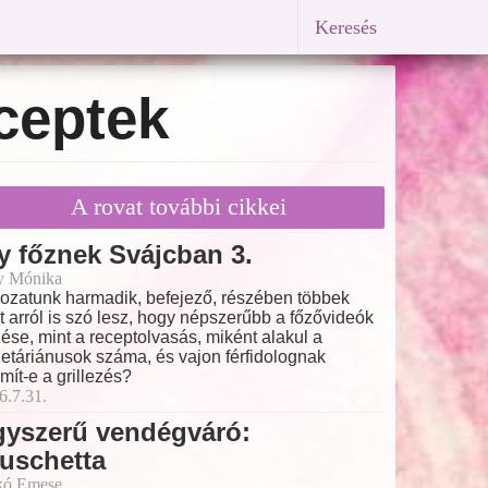
Keresés
ceptek
A rovat további cikkei
y főznek Svájcban 3.
y Mónika
ozatunk harmadik, befejező, részében többek
t arról is szó lesz, hogy népszerűbb a főzővideók
ése, mint a receptolvasás, miként alakul a
etáriánusok száma, és vajon férfidolognak
mít-e a grillezés?
6.7.31.
gyszerű vendégváró:
uschetta
kó Emese