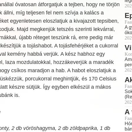
leg
anállal óvatosan átforgatjuk a tejben, hogy ne törjön
202
állni, míg teljesen fel nem szívja a kalács a
E
éket egyenletesen eloszlatjuk a kivajazott tepsiben,
Faa
A g
djuk. Majd megkenjük tetszés szerinti lekvárral,
óko
mákkal, újabb réteget teszünk rá, erre pedig már
202
lkészítjük a tojáshabot. A tojásfehérjéket a cukorral
Vi
sóval kemény habbá verjük. A kész habhoz egy
Kon
Ame
el, laza mozdulatokkal, hozzákeverjük a maradék
perc
hogy csíkos maradjon a hab. A habot eloszlatjuk a
202
ltüskézzük, porcukorral meghintjük, és 170 Celsius
Ak
Faa
alatt készre sütjük. Így egyben elkészül a mákos
Sok
ubánk is.
(Re
202
A 
é
Faa
Hón
onty, 2 db vöröshagyma, 2 db zöldpaprika, 1 db
bár