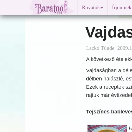
Rovatok
Írjon ne
Vajdas
Lackó Tünde 2009.12
A következő ételek
Vajdaságban a déle
délben halászlé, est
Ezek a receptek szi
rajtuk már évtizede
Tejszínes bableve
H