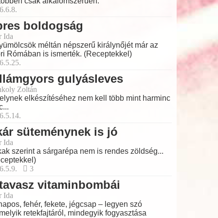
többen csak alkalomszerűen.
6.6.8.
pres boldogság
r Ida
yümölcsök méltán népszerű királynőjét már az
ri Rómában is ismerték. (Receptekkel)
6.5.25.
llámgyors gulyásleves
koly Zoltán
lynek elkészítéséhez nem kell több mint harminc
...
6.5.14.
ár süteménynek is jó
r Ida
ak szerint a sárgarépa nem is rendes zöldség...
ceptekkel)
6.5.9.
3
tavasz vitaminbombái
r Ida
apos, fehér, fekete, jégcsap – legyen szó
melyik retekfajtáról, mindegyik fogyasztása