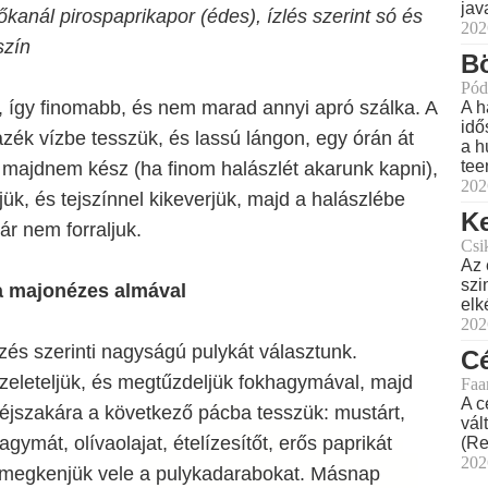
jav
kanál pirospaprikapor (édes), ízlés szerint só és
202
szín
Bö
Pód
ni, így finomabb, és nem marad annyi apró szálka. A
A h
idő
zék vízbe tesszük, és lassú lángon, egy órán át
a h
tee
 majdnem kész (ha finom halászlét akarunk kapni),
202
rjük, és tejszínnel kikeverjük, majd a halászlébe
Ke
ár nem forraljuk.
Csi
Az 
szi
a majonézes almával
elk
202
zés szerinti nagyságú pulykát választunk.
Cé
zeleteljük, és megtűzdeljük fokhagymával, majd
Faa
A c
éjszakára a következő pácba tesszük: mustárt,
vál
agymát, olívaolajat, ételízesítőt, erős paprikát
(Re
202
 megkenjük vele a pulykadarabokat. Másnap