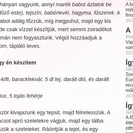
hányan vagyunk, annyi marék babot áztatok be
A b
rej
lőző este), tejszín, babérlevél, hagyma, fűszerek.
A
fin
202
abot addig főzzük, míg megpuhul, majd egy kis
A 
 de csak vízzel készítjük, mert semmi zsiradékot
Pód
yamán nem fogyasztunk. Végül hozzáadjuk a
Vaj
om, tápláló leves.
van
202
Íg
gy én készítem
Jád
Sor
fli, baracklekvár, 5 dl tej, darált dió, és darált
Eur
rec
műk
or, 5 tojás fehérje
202
Íg
ször kivajazunk egy tepsit, majd félretesszük. A
Jád
A f
ácsot apró szeletekre vágjuk, majd egy tálba
étt
ott
szük a szeleteket. Ráöntjük a tejet, és egy