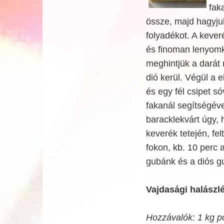
fak
össze, majd hagyjuk 
folyadékot. A kever
és finoman lenyomko
meghintjük a darát 
dió kerül. Végül a e
és egy fél csipet 
fakanál segítségév
baracklekvárt úgy, 
keverék tetején, fe
fokon, kb. 10 perc 
gubánk és a diós g
Vajdasági halászl
Hozzávalók: 1 kg p