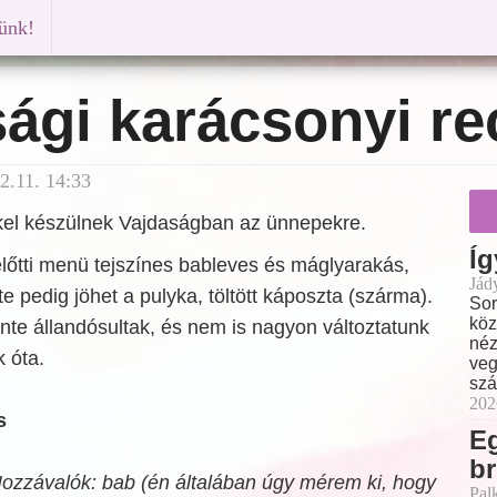
künk!
ági karácsonyi re
.11. 14:33
kel készülnek Vajdaságban az ünnepekre.
Íg
lőtti menü tejszínes bableves és máglyarakás,
Jád
e pedig jöhet a pulyka, töltött káposzta (szárma).
Sor
köz
nte állandósultak, és nem is nagyon változtatunk
néz
k óta.
veg
szá
202
s
E
br
ozzávalók: bab (én általában úgy mérem ki, hogy
Pal