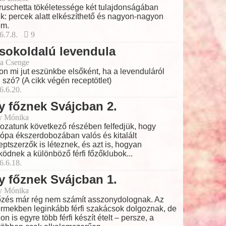
ruschetta tökéletessége két tulajdonságában
lik: percek alatt elkészíthető és nagyon-nagyon
om.
6.7.8.
9
sokoldalú levendula
a Csenge
on mi jut eszünkbe elsőként, ha a levenduláról
 szó? (A cikk végén receptötlet)
6.6.20.
y főznek Svájcban 2.
y Mónika
ozatunk következő részében felfedjük, hogy
ópa ékszerdobozában valós és kitalált
eptszerzők is léteznek, és azt is, hogyan
ödnek a különböző férfi főzőklubok...
6.6.18.
y főznek Svájcban 1.
y Mónika
őzés már rég nem számít asszonydolognak. Az
ermekben leginkább férfi szakácsok dolgoznak, de
hon is egyre több férfi készít ételt – persze, a