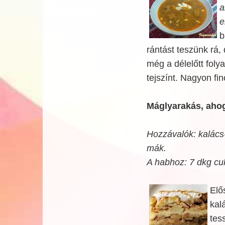
a
e
b
rántást teszünk rá,
még a délelőtt fol
tejszínt. Nagyon fin
Máglyarakás, aho
Hozzávalók: kalács-ki
mák.
A habhoz: 7 dkg cuk
Elő
kal
tes