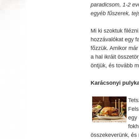
paradicsom, 1-2 evő
egyéb fűszerek, tej
Mi ki szoktuk filéz
hozzávalókat egy fa
főzzük. Amikor már
a hal ikráit összetö
öntjük, és tovább m
Karácsonyi pulyk
Tets
Fels
egy 
fokh
összekeverünk, és