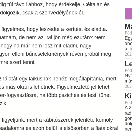
ig túl távoli ahhoz, hogy érdekelje. Céltalan és
dolgozik, csak a szenvedélyének él.
M
 figyelmes, hogy leszedte a kerítést és eladta.
Pód
atnám, de nem az. Mi jön még ezután? Nem
Egy
aho
 hogy ha már nem lesz mit eladni, nagy
a f
gyon elleni bűncselekmények révén próbál meg
202
mre szert tenni.
L
Pód
Nyá
nálatát egy laikusnak nehéz megállapítania, mert
más
202
 más okai is lehetnek. Figyelmeztető jel lehet
Ki
r-fogyasztásra, ha több pszichés és testi tünet
Pód
zik.
A 2
rad
gon
figyeljünk, mert a kábítószerek jelenléte komoly
dol
rsadalomra és azon belül is elsősorban a fiatalokra!
nem