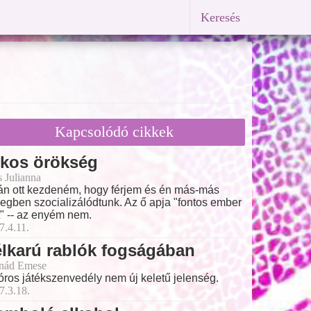
Keresés
Kapcsolódó cikkek
tkos örökség
s Julianna
án ott kezdeném, hogy férjem és én más-más
egben szocializálódtunk. Az ő apja "fontos ember
t" -- az enyém nem.
7.4.11.
lkarú rablók fogságában
nád Emese
óros játékszenvedély nem új keletű jelenség.
7.3.18.