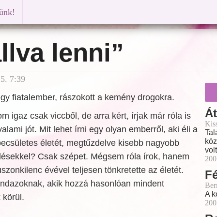
künk!
llva lenni”
5. 7:39
gy fiatalember, rászokott a kemény drogokra.
Á
igaz csak viccből, de arra kért, írjak már róla is
Kis
lami jót. Mit lehet írni egy olyan emberről, aki éli a
Tal
köz
csületes életét, megtűzdelve kisebb nagyobb
vol
ésekkel? Csak szépet. Mégsem róla írok, hanem
200
szonkilenc évével teljesen tönkretette az életét.
Fé
ndazoknak, akik hozzá hasonlóan mindent
Ber
A k
körül.
200