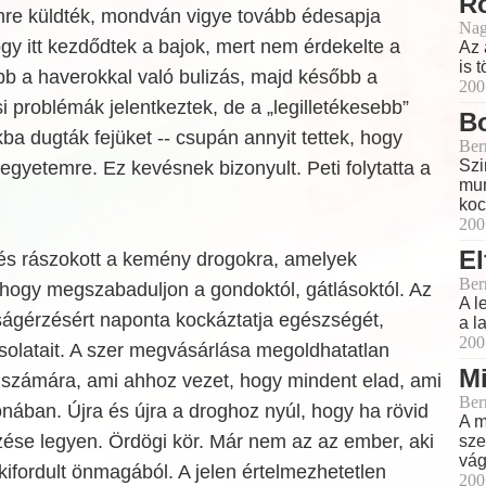
R
emre küldték, mondván vigye tovább édesapja
Nag
ogy itt kezdődtek a bajok, mert nem érdekelte a
Az 
is 
bb a haverokkal való bulizás, majd később a
200
i problémák jelentkeztek, de a „legilletékesebb”
B
 dugták fejüket -- csupán annyit tettek, hogy
Ber
Szi
 egyetemre. Ez kevésnek bizonyult. Peti folytatta a
mun
koc
200
El
l, és rászokott a kemény drogokra, amelyek
Ber
 hogy megszabaduljon a gondoktól, gátlásoktól. Az
A l
gságérzésért naponta kockáztatja egészségét,
a l
200
csolatait. A szer megvásárlása megoldhatatlan
M
t számára, ami ahhoz vezet, hogy mindent elad, ami
Ber
nában. Újra és újra a droghoz nyúl, hogy ha rövid
A m
zése legyen. Ördögi kör. Már nem az az ember, aki
sze
vág
n kifordult önmagából. A jelen értelmezhetetlen
200