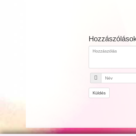
Hozzászóláso
Küldés