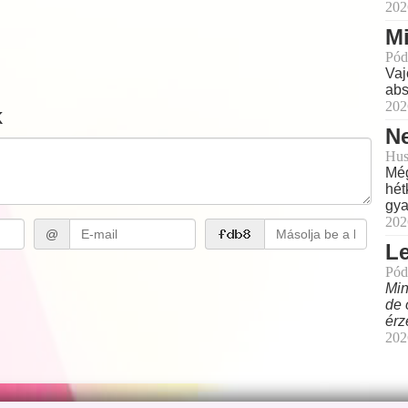
202
Mi
Pód
Vaj
abs
202
k
Ne
Hus
Még
hét
gya
202
@
L
Pód
Min
de 
érz
202