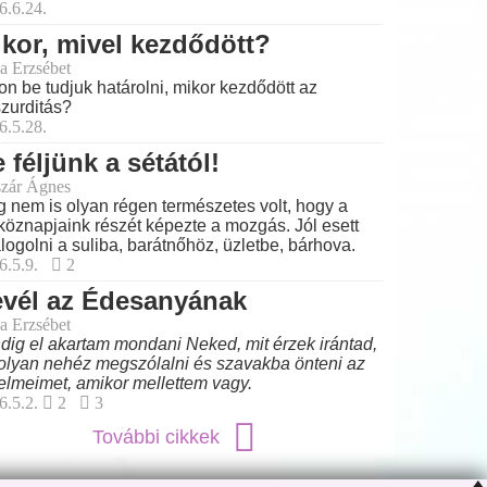
6.6.24.
kor, mivel kezdődött?
a Erzsébet
on be tudjuk határolni, mikor kezdődött az
zurditás?
6.5.28.
 féljünk a sétától!
zár Ágnes
 nem is olyan régen természetes volt, hogy a
köznapjaink részét képezte a mozgás. Jól esett
logolni a suliba, barátnőhöz, üzletbe, bárhova.
6.5.9.
2
evél az Édesanyának
a Erzsébet
dig el akartam mondani Neked, mit érzek irántad,
olyan nehéz megszólalni és szavakba önteni az
elmeimet, amikor mellettem vagy.
6.5.2.
2
3
További cikkek