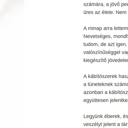
számára, a jövő ped
üres az élete. Nem 
A minap arra lettem
Nevetséges, mondh
tudom, de azt igen,
valószínűséggel va
kiegészítő jövedele
A kábítószerek hasz
a tüneteknek számos
azonban a kábítósze
együttesen jelentke
Legyünk éberek, és 
veszélyt jelent a tá