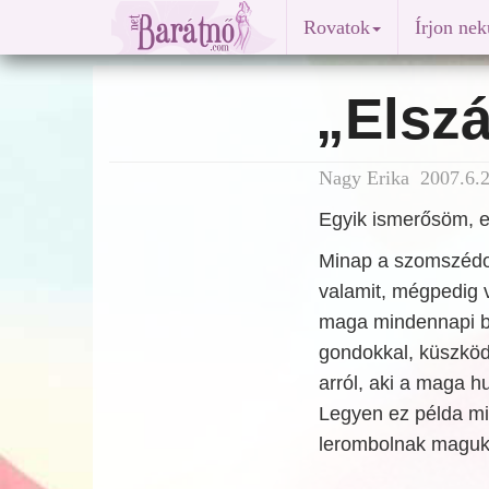
Rovatok
Írjon ne
„Elszá
Nagy Erika 2007.6.2
Egyik ismerősöm, e
Minap a szomszédom 
valamit, mégpedig va
maga mindennapi be
gondokkal, küszköd
arról, aki a maga hu
Legyen ez példa mi
lerombolnak maguk 