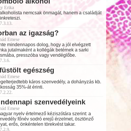
omboló alkohol
y Erika
alkoholista nemcsak önmagát, hanem a családját
tönkreteszi.
7.3.13.
orban az igazság?
nád Emese
nte mindennapos dolog, hogy a jól elvégzett
ka jutalmaként a kollégák betérnek a sarki
smába, presszóba vagy vendéglőbe.
7.3.6.
füstölt egészség
nád Emese
egelterjedtebb káros szenvedély, a dohányzás kb.
akosság 35%-át érinti.
7.2.22.
indennapi szenvedélyeink
nád Emese
agyar nyelv értelmező kéziszótára szerint: a
nvedély főnév sodró erejű érzelmet, ösztönző
yat, erős, önkéntelen törekvést takar.
7.2.9.