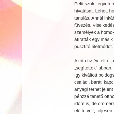
Petit szülei egyet
hivatását. Lehet, h
tanulás. Annál inká
füvezés. Viselkedés
személyek a homokba
átíratták egy másik
pusztító életmódot.
Azóta tíz év telt e
„segítették” abban,
így kiváltott boldo
családi, baráti kap
anyagi terhet jelen
pénzzé tehető ottho
időre is, de örömér
előtte volt, teljese