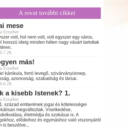
A rovat további cikkei
ai mese
a Erzsébet
szer volt, hol nem volt, volt egyszer egy város,
l hosszú ideig minden héten nagy vásárt tartottak
őtéren.
6.7.28.
egyen más!
a Erzsébet
ri kánikula, forró levegő, szivárványünnep,
ság, azonosság, szabadság és társai.
6.6.28.
k a kisebb Istenek? 1.
a Erzsébet
1. század emberének jogai és kötelességei
ikálisan megváltoztak. Viselkedése,
dolkodása, életmódja és szokásai is. A
gokhoz, elődeihez és egymáshoz való viszonyáról
 is beszélve...