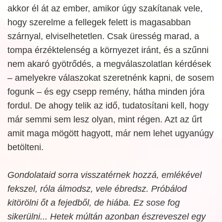
akkor él át az ember, amikor úgy szakítanak vele,
hogy szerelme a fellegek felett is magasabban
szárnyal, elviselhetetlen. Csak üresség marad, a
tompa érzéktelenség a környezet iránt, és a szűnni
nem akaró gyötrődés, a megválaszolatlan kérdések
– amelyekre válaszokat szeretnénk kapni, de sosem
fogunk – és egy csepp remény, hátha minden jóra
fordul. De ahogy telik az idő, tudatosítani kell, hogy
már semmi sem lesz olyan, mint régen. Azt az űrt
amit maga mögött hagyott, már nem lehet ugyanúgy
betölteni.
Gondolataid sorra visszatérnek hozzá, emlékével
fekszel, róla álmodsz, vele ébredsz. Próbálod
kitörölni őt a fejedből, de hiába. Ez sose fog
sikerülni... Hetek múltán azonban észreveszel egy