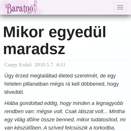
Togg
navig
Mikor egyedül
maradsz
Csepy Enikő 2010.5.7. 4:51
Úgy érzed megtaláltad életed szerelmét, de egy
hirtelen pillanatban mégis rá kell döbbened, hogy
tévedtél.
Hiába gondoltad eddig, hogy minden a legnagyobb
rendben van: mégse volt. Csak látszat volt... Mintha
egy világ dőlne össze benned, mikor tudatosítod, mi
van készülőben. A szíved felcsúszik a torkodba,