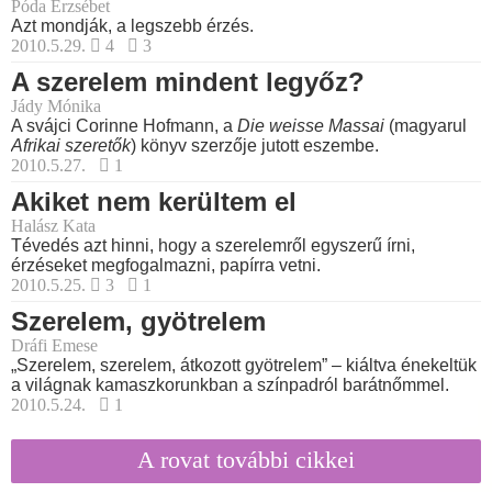
Póda Erzsébet
Azt mondják, a legszebb érzés.
2010.5.29.
4
3
A szerelem mindent legyőz?
Jády Mónika
A svájci Corinne Hofmann, a
Die weisse Massai
(magyarul
Afrikai szeretők
) könyv szerzője jutott eszembe.
2010.5.27.
1
Akiket nem kerültem el
Halász Kata
Tévedés azt hinni, hogy a szerelemről egyszerű írni,
érzéseket megfogalmazni, papírra vetni.
2010.5.25.
3
1
Szerelem, gyötrelem
Dráfi Emese
„Szerelem, szerelem, átkozott gyötrelem” – kiáltva énekeltük
a világnak kamaszkorunkban a színpadról barátnőmmel.
2010.5.24.
1
A rovat további cikkei