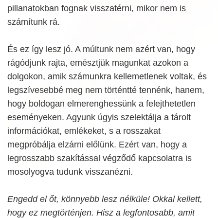
pillanatokban fognak visszatérni, mikor nem is
számítunk rá.
És ez így lesz jó. A múltunk nem azért van, hogy
rágódjunk rajta, emésztjük magunkat azokon a
dolgokon, amik számunkra kellemetlenek voltak, és
legszívesebbé meg nem történtté tennénk, hanem,
hogy boldogan elmerenghessünk a felejthetetlen
eseményeken. Agyunk úgyis szelektálja a tárolt
információkat, emlékeket, s a rosszakat
megpróbálja elzárni előlünk. Ezért van, hogy a
legrosszabb szakítással végződő kapcsolatra is
mosolyogva tudunk visszanézni.
Engedd el őt, könnyebb lesz nélküle! Okkal kellett,
hogy ez megtörténjen. Hisz a legfontosabb, amit