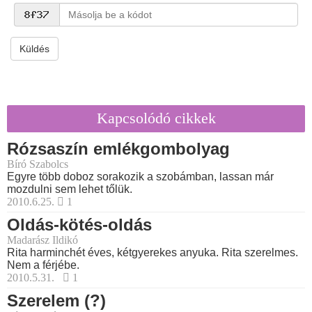
Küldés
Kapcsolódó cikkek
Rózsaszín emlékgombolyag
Bíró Szabolcs
Egyre több doboz sorakozik a szobámban, lassan már
mozdulni sem lehet tőlük.
2010.6.25.
1
Oldás-kötés-oldás
Madarász Ildikó
Rita harminchét éves, kétgyerekes anyuka. Rita szerelmes.
Nem a férjébe.
2010.5.31.
1
Szerelem (?)