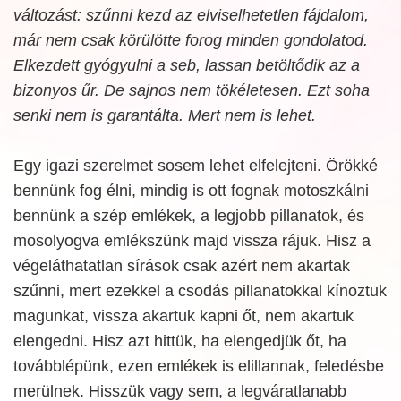
változást: szűnni kezd az elviselhetetlen fájdalom,
már nem csak körülötte forog minden gondolatod.
Elkezdett gyógyulni a seb, lassan betöltődik az a
bizonyos űr. De sajnos nem tökéletesen. Ezt soha
senki nem is garantálta. Mert nem is lehet.
Egy igazi szerelmet sosem lehet elfelejteni. Örökké
bennünk fog élni, mindig is ott fognak motoszkálni
bennünk a szép emlékek, a legjobb pillanatok, és
mosolyogva emlékszünk majd vissza rájuk. Hisz a
végeláthatatlan sírások csak azért nem akartak
szűnni, mert ezekkel a csodás pillanatokkal kínoztuk
magunkat, vissza akartuk kapni őt, nem akartuk
elengedni. Hisz azt hittük, ha elengedjük őt, ha
továbblépünk, ezen emlékek is elillannak, feledésbe
merülnek. Hisszük vagy sem, a legváratlanabb