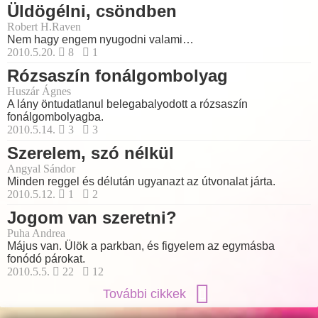
Üldögélni, csöndben
Robert H.Raven
Nem hagy engem nyugodni valami…
2010.5.20.
8
1
Rózsaszín fonálgombolyag
Huszár Ágnes
A lány öntudatlanul belegabalyodott a rózsaszín
fonálgombolyagba.
2010.5.14.
3
3
Szerelem, szó nélkül
Angyal Sándor
Minden reggel és délután ugyanazt az útvonalat járta.
2010.5.12.
1
2
Jogom van szeretni?
Puha Andrea
Május van. Ülök a parkban, és figyelem az egymásba
fonódó párokat.
2010.5.5.
22
12
További cikkek