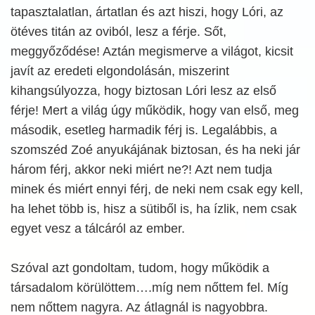
tapasztalatlan, ártatlan és azt hiszi, hogy Lóri, az
ötéves titán az oviból, lesz a férje. Sőt,
meggyőződése! Aztán megismerve a világot, kicsit
javít az eredeti elgondolásán, miszerint
kihangsúlyozza, hogy biztosan Lóri lesz az első
férje! Mert a világ úgy működik, hogy van első, meg
második, esetleg harmadik férj is. Legalábbis, a
szomszéd Zoé anyukájának biztosan, és ha neki jár
három férj, akkor neki miért ne?! Azt nem tudja
minek és miért ennyi férj, de neki nem csak egy kell,
ha lehet több is, hisz a sütiből is, ha ízlik, nem csak
egyet vesz a tálcáról az ember.
Szóval azt gondoltam, tudom, hogy működik a
társadalom körülöttem….míg nem nőttem fel. Míg
nem nőttem nagyra. Az átlagnál is nagyobbra.