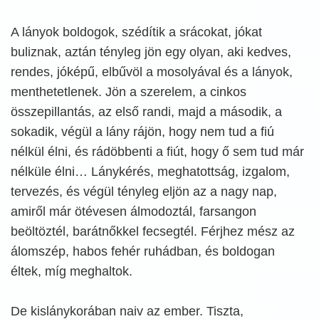
A lányok boldogok, szédítik a srácokat, jókat
buliznak, aztán tényleg jön egy olyan, aki kedves,
rendes, jóképű, elbűvöl a mosolyával és a lányok,
menthetetlenek. Jön a szerelem, a cinkos
összepillantás, az első randi, majd a második, a
sokadik, végül a lány rájön, hogy nem tud a fiú
nélkül élni, és rádöbbenti a fiút, hogy ő sem tud már
nélküle élni… Lánykérés, meghatottság, izgalom,
tervezés, és végül tényleg eljön az a nagy nap,
amiről már ötévesen álmodoztál, farsangon
beöltöztél, barátnőkkel fecsegtél. Férjhez mész az
álomszép, habos fehér ruhádban, és boldogan
éltek, míg meghaltok.
De kislánykorában naiv az ember. Tiszta,