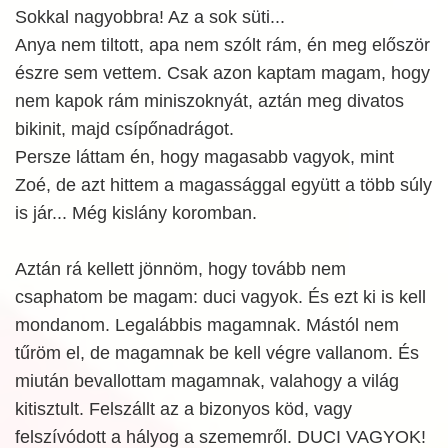
Sokkal nagyobbra! Az a sok süti...
Anya nem tiltott, apa nem szólt rám, én meg először
észre sem vettem. Csak azon kaptam magam, hogy
nem kapok rám miniszoknyát, aztán meg divatos
bikinit, majd csípőnadrágot.
Persze láttam én, hogy magasabb vagyok, mint
Zoé, de azt hittem a magassággal együtt a több súly
is jár... Még kislány koromban.
Aztán rá kellett jönnöm, hogy tovább nem
csaphatom be magam: duci vagyok. És ezt ki is kell
mondanom. Legalábbis magamnak. Mástól nem
tűröm el, de magamnak be kell végre vallanom. És
miután bevallottam magamnak, valahogy a világ
kitisztult. Felszállt az a bizonyos köd, vagy
felszívódott a hályog a szememről. DUCI VAGYOK!