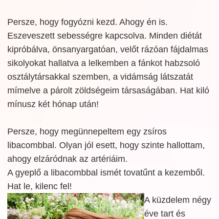
Persze, hogy fogyózni kezd. Ahogy én is.
Eszeveszett sebességre kapcsolva. Minden diétát
kipróbálva, önsanyargatóan, velőt rázóan fájdalmas
sikolyokat hallatva a lelkemben a fánkot habzsoló
osztálytársakkal szemben, a vidámság látszatát
mímelve a párolt zöldségeim társaságában. Hat kiló
mínusz két hónap után!
Persze, hogy megünnepeltem egy zsíros
libacombbal. Olyan jól esett, hogy szinte hallottam,
ahogy elzáródnak az artériáim.
A gyeplő a libacombbal ismét tovatűnt a kezemből.
Hat le, kilenc fel!
A küzdelem négy
éve tart és