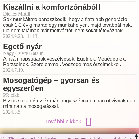
Kiszállni a komfortzónából!
Dienes Mirtill
Sok munkáltató panaszkodik, hogy a fiatalabb generáció
csak 1-2 évig marad egy munkahelyen, majd továbbállnak.
Ha nem találnak már motivációt, nem sokat tétováznak.
2024.9.23.
13
Égető nyár
Nagy Csivre Katalin
A nyári napsugarak veszélyesek. Égetnek. Megégetnek.
Perzselnek. Szerelemmel. Veszedelmes érzelmekkel.
2024.7.19.
Mosogatógép – gyorsan és
egyszerűen
PR-cikk
Biztos sokan érezték már, hogy szélmalomharcot vívnak nap
mint nap a mosogatással.
2024.3.5.
További cikkek
© 2026 barátnő polgári társulás
Impresszum
•
Rólunk
•
Hírlevél
•