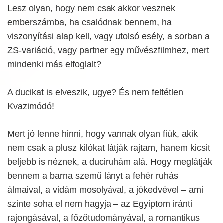
Lesz olyan, hogy nem csak akkor vesznek
emberszámba, ha csalódnak bennem, ha
viszonyítási alap kell, vagy utolsó esély, a sorban a
ZS-variáció, vagy partner egy művészfilmhez, mert
mindenki más elfoglalt?
A ducikat is elveszik, ugye? És nem feltétlen
Kvazimódó!
Mert jó lenne hinni, hogy vannak olyan fiúk, akik
nem csak a plusz kilókat látják rajtam, hanem kicsit
beljebb is néznek, a duciruhám alá. Hogy meglátják
bennem a barna szemű lányt a fehér ruhás
álmaival, a vidám mosolyával, a jókedvével – ami
szinte soha el nem hagyja – az Egyiptom iránti
rajongásával, a főzőtudományával, a romantikus