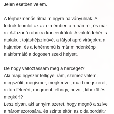
Jelen esetben velem.
A férjhezmenős álmaim egyre halványulnak. A
fodrok leomlottak az elmémben a ruhámról, és már
az A-fazonú ruhákra koncentrálok. A vakító fehér is
átalakult tojáshéjszínűvé, a fátyol apró virágokra a
hajamba, és a fehérnemű is már mindenképp
alakformáló a dögösen szexi helyett.
De hogy változtassam meg a herceget?
Aki majd egyszer felfigyel rám, szemez velem,
megszólít, megismer, megkedvel, majd megszeret,
aztán félreért, megment, elhagy, bevall, kibékül és
megkér!?
Lesz olyan, aki annyira szeret, hogy megnő a szíve
a háromszorosára, és szinte eltöri az oldalbordáit?