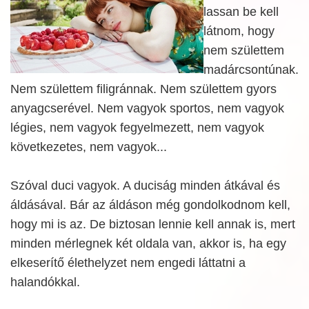
lassan be kell
látnom, hogy
nem születtem
madárcsontúnak.
Nem születtem filigránnak. Nem születtem gyors
anyagcserével. Nem vagyok sportos, nem vagyok
légies, nem vagyok fegyelmezett, nem vagyok
következetes, nem vagyok...
Szóval duci vagyok. A duciság minden átkával és
áldásával. Bár az áldáson még gondolkodnom kell,
hogy mi is az. De biztosan lennie kell annak is, mert
minden mérlegnek két oldala van, akkor is, ha egy
elkeserítő élethelyzet nem engedi láttatni a
halandókkal.