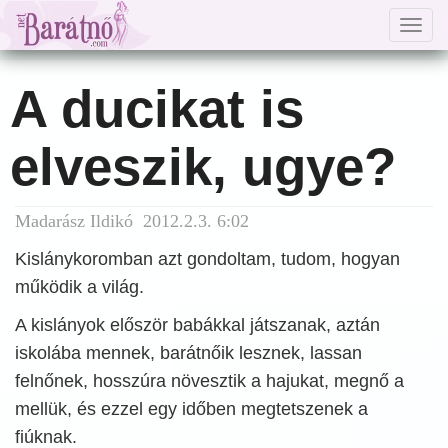
Togg
navig
A ducikat is
elveszik, ugye?
Madarász Ildikó 2012.2.3. 6:02
Kislánykoromban azt gondoltam, tudom, hogyan
működik a világ.
A kislányok először babákkal játszanak, aztán
iskolába mennek, barátnőik lesznek, lassan
felnőnek, hosszúra növesztik a hajukat, megnő a
mellük, és ezzel egy időben megtetszenek a
fiúknak.