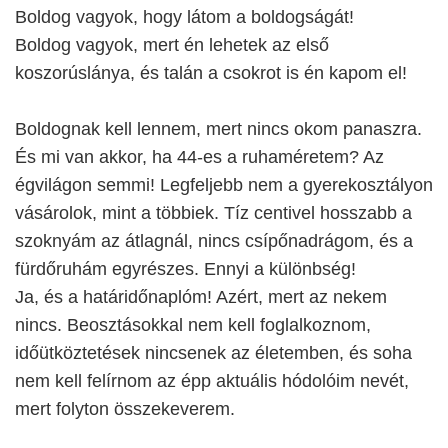
Boldog vagyok, hogy látom a boldogságát!
Boldog vagyok, mert én lehetek az első
koszorúslánya, és talán a csokrot is én kapom el!
Boldognak kell lennem, mert nincs okom panaszra.
És mi van akkor, ha 44-es a ruhaméretem? Az
égvilágon semmi! Legfeljebb nem a gyerekosztályon
vásárolok, mint a többiek. Tíz centivel hosszabb a
szoknyám az átlagnál, nincs csípőnadrágom, és a
fürdőruhám egyrészes. Ennyi a különbség!
Ja, és a határidőnaplóm! Azért, mert az nekem
nincs. Beosztásokkal nem kell foglalkoznom,
időütköztetések nincsenek az életemben, és soha
nem kell felírnom az épp aktuális hódolóim nevét,
mert folyton összekeverem.