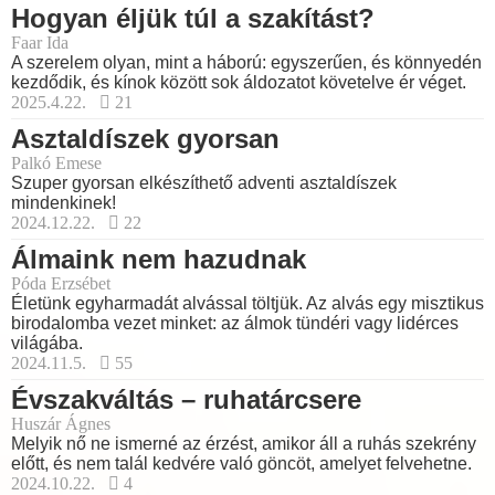
Hogyan éljük túl a szakítást?
Faar Ida
A szerelem olyan, mint a háború: egyszerűen, és könnyedén
kezdődik, és kínok között sok áldozatot követelve ér véget.
2025.4.22.
21
Asztaldíszek gyorsan
Palkó Emese
Szuper gyorsan elkészíthető adventi asztaldíszek
mindenkinek!
2024.12.22.
22
Álmaink nem hazudnak
Póda Erzsébet
Életünk egyharmadát alvással töltjük. Az alvás egy misztikus
birodalomba vezet minket: az álmok tündéri vagy lidérces
világába.
2024.11.5.
55
Évszakváltás – ruhatárcsere
Huszár Ágnes
Melyik nő ne ismerné az érzést, amikor áll a ruhás szekrény
előtt, és nem talál kedvére való göncöt, amelyet felvehetne.
2024.10.22.
4