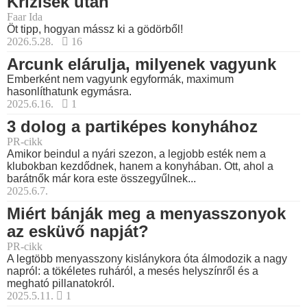
Krízisek után
Faar Ida
Öt tipp, hogyan mássz ki a gödörből!
2026.5.28.
16
Arcunk elárulja, milyenek vagyunk
Emberként nem vagyunk egyformák, maximum
hasonlíthatunk egymásra.
2025.6.16.
1
3 dolog a partiképes konyhához
PR-cikk
Amikor beindul a nyári szezon, a legjobb esték nem a
klubokban kezdődnek, hanem a konyhában. Ott, ahol a
barátnők már kora este összegyűlnek...
2025.6.7.
Miért bánják meg a menyasszonyok
az esküvő napját?
PR-cikk
A legtöbb menyasszony kislánykora óta álmodozik a nagy
napról: a tökéletes ruháról, a mesés helyszínről és a
megható pillanatokról.
2025.5.11.
1