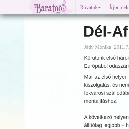
Rovatok
Írjon ne
Dél-Af
Jády Mónika 2011.7.
Körutunk első háro
Európából odaszárma
Már az első helyen 
kiszolgálás, és nem
fokvárosi szállodába
mentalitáshoz.
A következő helyen
állítólag legjobb – 