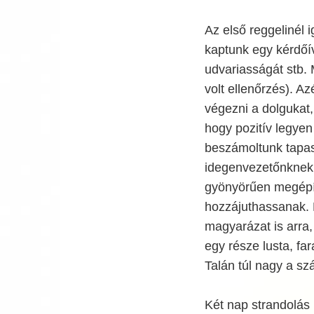
Az első reggelinél 
kaptunk egy kérdőív
udvariasságát stb.
volt ellenőrzés). Az
végezni a dolgukat
hogy pozitív legye
beszámoltunk tapas
idegenvezetőnknek, 
gyönyörűen megépít
hozzájuthassanak. 
magyarázat is arra
egy része lusta, fa
Talán túl nagy a sz
Két nap strandolás