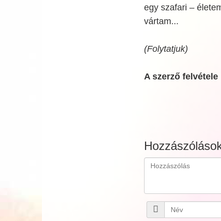
egy szafari – életem
vártam...
(Folytatjuk)
A szerző felvétele
Hozzászóláso