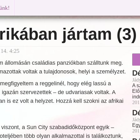
künk!
rikában jártam (3)
14. 4:25
m állomásán családias panziókban szálltunk meg.
zottak voltak a tulajdonosok, helyi a személyzet.
Dé
Jád
megfigyeltem a reggelinél, hogy elég lassú a
A s
Elő
 igazán szervezettek – de udvariasak voltak. A
ind
n is ez volt a helyzet. Hozzá kell szokni az afrikai
201
Dé
Jád
Egy
 viszont, a Sun City szabadidőközpont egyik –
201
hoteljében több olyan alkalmazottal is találkoztunk,