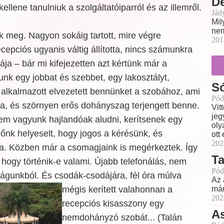
Dé
llene tanulniuk a szolgáltatóiparról és az illemről.
Jád
Mil
nem
k meg. Nagyon sokáig tartott, mire végre
201
ecepciós ugyanis váltig állította, nincs számunkra
a – bár mi kifejezetten azt kértünk már a
unk egy jobbat és szebbet, egy lakosztályt,
Só
alkalmazott elvezetett bennünket a szobához, ami
Pód
kra, és szörnyen erős dohányszag terjengett benne.
Vit
jeg
nem vagyunk hajlandóak aludni, kerítsenek egy
oly
őnk helyeselt, hogy jogos a kérésünk, és
ott
202
ára. Közben már a csomagjaink is megérkeztek. Így
Ta
hogy történik-e valami. Újabb telefonálás, nem
Pód
águnkból. És csodák-csodájára, fél óra múlva
Az 
már
mégis kerített valahonnan a
202
recepciós kisasszony egy
As
nemdohányzó szobát... (Talán