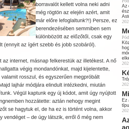
Pód
borravalót kellett volna neki adni
Az 
ész
még rögtön az elején azért, amit
Ast
már előre lefoglaltunk?!) Persze, ez
202
berendezésében semmiben sem
Me
különbözött az előzőtől, csak egy
Pód
Köz
t (ennyit az ígért szebb és jobb szobáról).
hog
mód
elk
az internet, másnap felkerestük az illetékest. A nő
202
hallgatta végig mondandónkat, majd kijelentette,
Ké
k valamit rosszul, és egyszerűen megpróbált
Tró
202
Majd lajhár módjára elindult intézkedni, miután
Mi
ítunk. Végül kaptunk egy új kódot, amit úgy nyújtott
Ez 
angnemben hozzátette: aztán nehogy megint
típ
zőt se hagytuk el, de ha ez is történt volna, akkor
202
egy vendéget – de úgy látszik, erről ő még nem
Az
a