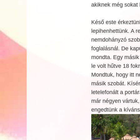
akiknek még sokat ke
Késő este érkeztün
lepihenhettünk. A r
nemdohányzó szobáj
foglalásnál. De kap
mondta. Egy másik 
le volt hűtve 18 fo
Mondtuk, hogy itt 
másik szobát. Kísér
letelefonált a port
már négyen vártuk, 
engedtünk a kíváns