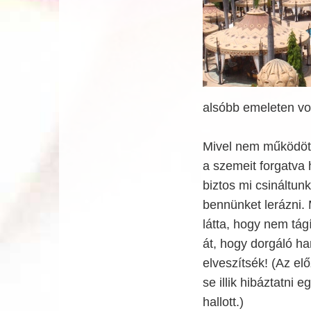
alsóbb emeleten vol
Mivel nem működött 
a szemeit forgatva 
biztos mi csináltun
bennünket lerázni. 
látta, hogy nem tág
át, hogy dorgáló h
elveszítsék! (Az elő
se illik hibáztatni 
hallott.)