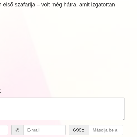
 első szafarija – volt még hátra, amit izgatottan
k
@