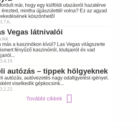
fordult már, hogy egy külföldi utazásról hazatérve
 érezted, mintha újjászülettél volna? Ez az agyad
ekedésének köszönhető!
3.7.6.
s Vegas látnivalói
cikk
 más a kaszinókon kívül? Las Vegas világszerte
ismert fényűző kaszinóiról, klubjairól és vad
jairól...
3.4.19.
li autózás – tippek hölgyeknek
éli autózás, autóvezetés nagy odafigyelést igényel.
ként viselkedik gépkocsink...
3.2.22.
További cikkek