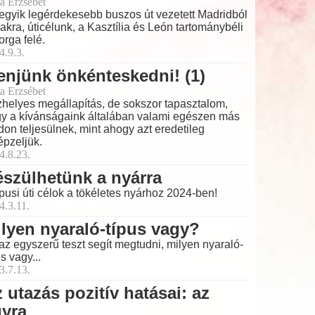
a Erzsébet
egyik legérdekesebb buszos út vezetett Madridból
akra, úticélunk, a Kasztília és León tartománybéli
orga felé.
4.9.3.
njünk önkénteskedni! (1)
a Erzsébet
helyes megállapítás, de sokszor tapasztalom,
y a kívánságaink általában valami egészen más
on teljesülnek, mint ahogy azt eredetileg
épzeljük.
4.8.23.
szülhetünk a nyárra
pusi úti célok a tökéletes nyárhoz 2024-ben!
4.3.11.
lyen nyaraló-típus vagy?
az egyszerű teszt segít megtudni, milyen nyaraló-
us vagy...
3.7.13.
 utazás pozitív hatásai: az
gyra