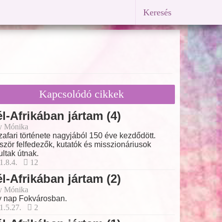
Keresés
Kapcsolódó cikkek
l-Afrikában jártam (4)
y Mónika
zafari története nagyjából 150 éve kezdődött.
ször felfedezők, kutatók és misszionáriusok
ultak útnak.
1.8.4.
12
l-Afrikában jártam (2)
y Mónika
 nap Fokvárosban.
1.5.27.
2