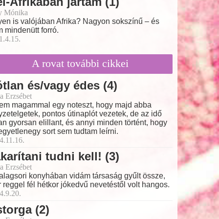
l-Afrikában jártam (1)
y Mónika
yen is valójában Afrika? Nagyon sokszínű – és
 mindenütt forró.
1.4.15.
A rovat további cikkei
tlan és/vagy édes (4)
a Erzsébet
tem magammal egy noteszt, hogy majd abba
yzetelgetek, pontos útinaplót vezetek, de az idő
an gyorsan elillant, és annyi minden történt, hogy
 egyetlenegy sort sem tudtam leírni.
4.11.16.
karítani tudni kell! (3)
a Erzsébet
alagsori konyhában vidám társaság gyűlt össze,
 reggel fél hétkor jókedvű nevetéstől volt hangos.
4.9.20.
torga (2)