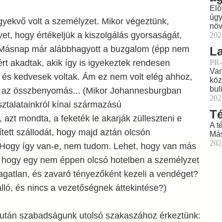
Elő
úgy
igyekvő volt a személyzet. Mikor végeztünk,
növ
et, hogy értékeljük a kiszolgálás gyorsaságát,
202
 Másnap már alábbhagyott a buzgalom (épp nem
La
PR-
ért akadtak, akik így is igyekeztek rendesen
Van
, és kedvesek voltak. Ám ez nem volt elég ahhoz,
köz
buli
n az összbenyomás... (Mikor Johannesburgban
202
ztalatainkról kínai származású
Té
azt mondta, a feketék le akarják zülleszteni e
A t
ett szállodát, hogy majd aztán olcsón
Más
202
Hogy így van-e, nem tudom. Lehet, hogy van más
, hogy egy nem éppen olcsó hotelben a személyzet
ragatlan, és zavaró tényezőként kezeli a vendéget?
álló, és nincs a vezetőségnek áttekintése?)
 után szabadságunk utolsó szakaszához érkeztünk: