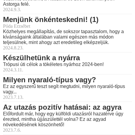
Astorga felé.
2024.9.3.
Menjünk önkénteskedni! (1)
Póda Erzsébet
Közhelyes megállapítás, de sokszor tapasztalom, hogy a
kívánságaink általában valami egészen más módon
teljesülnek, mint ahogy azt eredetileg elképzeljük.
2024.8.23.
Készülhetünk a nyárra
Trópusi úti célok a tökéletes nyárhoz 2024-ben!
2024.3.11.
Milyen nyaraló-típus vagy?
Ez az egyszerű teszt segít megtudni, milyen nyaraló-típus
vagy...
2023.7.13.
Az utazás pozitív hatásai: az agyra
Előfordult már, hogy egy külföldi utazásról hazatérve úgy
érezted, mintha újjászülettél volna? Ez az agyad
növekedésének köszönhető!
2023.7.6.