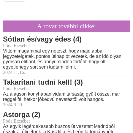
A rovat további cikkei
Sótlan és/vagy édes (4)
Póda Erzsébet
Vittem magammal egy noteszt, hogy majd abba
jegyzetelgetek, pontos útinaplót vezetek, de az idő olyan
gyorsan elillant, és annyi minden történt, hogy ott
egyetlenegy sort sem tudtam leírni.
2024.11.16.
Takarítani tudni kell! (3)
Póda Erzsébet
Az alagsori konyhában vidám társaság gyűlt össze, már
reggel fél hétkor jókedvű nevetéstől volt hangos.
2024.9.20.
Astorga (2)
Póda Erzsébet
Az egyik legérdekesebb buszos út vezetett Madridból
északra, úticélunk, a Kasztília és León tartománybéli