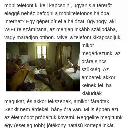
mobiltelefont ki kell kapcsolni, ugyanis a térerőt
eléggé nehéz befogni a mobiltelefonos hálóba.
Internet? Egy gépet bír el a hálózat, úgyhogy, aki
WIFI-re számítana, az menjen inkább szállodába,
vagy maradjon otthon. Mivel
a telefont kikapcsoljuk,
mikor
megérkezünk, az
órára sincs
szükség. Az
emberek akkor
kelnek fel, ha
kialudták
magukat, és akkor fekszenek, amikor fáradtak.
Senkit nem érdekel, hány óra van. Mi is éppen ezt
az életmódot próbáltuk követni. Reggelire megittunk
egy (esetleg több) jótékony hatású körtepálinkát,