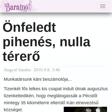
Togg
navig
Önfeledt
pihenés, nulla
térerő
Angyal Sándor 2010.9.8. 3:46
Munkatársunk káni beszámolója...
Tizenkét fős lelkes kis csapat indult útnak augusztus
tizenkettedikén, hogy meglátogassák a Pécstől
mintegy 35 kilométerre elterülő Kán
elnevezésű
községet.