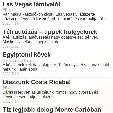
Las Vegas látnivalói
PR-cikk
Van más a kaszinókon kívül? Las Vegas világszerte
közismert fényűző kaszinóiról, klubjairól és vad bulijairól...
2023.4.19.
Téli autózás – tippek hölgyeknek
A téli autózás, autóvezetés nagy odafigyelést igényel.
Másként viselkedik gépkocsink...
2023.2.22.
Egyiptomi kövek
Nagy Csivre Katalin
A kő az emlékek hallgatag őre. Talán egyszer vallanak majd
nekünk. Talán soha...
2022.7.10.
Utazzunk Costa Ricába!
PR-cikk
Bármi is legyen az úti célunk, fontos, hogy gyorsan és
kényelmesen tudjunk utazni.
2022.7.1.
Tíz legjobb dolog Monte Carlóban