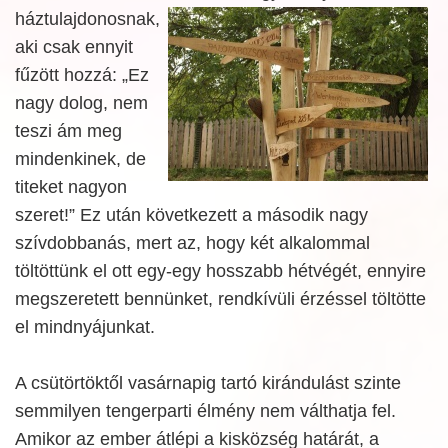
háztulajdonosnak,
aki csak ennyit
fűzött hozzá: „Ez
nagy dolog, nem
teszi ám meg
mindenkinek, de
titeket nagyon
szeret!” Ez után következett a második nagy
szívdobbanás, mert az, hogy két alkalommal
töltöttünk el ott egy-egy hosszabb hétvégét, ennyire
megszeretett bennünket, rendkívüli érzéssel töltötte
el mindnyájunkat.
A csütörtöktől vasárnapig tartó kirándulást szinte
semmilyen tengerparti élmény nem válthatja fel.
Amikor az ember átlépi a kisközség határát, a