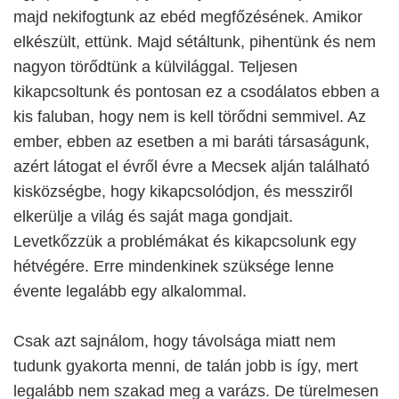
majd nekifogtunk az ebéd megfőzésének. Amikor
elkészült, ettünk. Majd sétáltunk, pihentünk és nem
nagyon törődtünk a külvilággal. Teljesen
kikapcsoltunk és pontosan ez a csodálatos ebben a
kis faluban, hogy nem is kell törődni semmivel. Az
ember, ebben az esetben a mi baráti társaságunk,
azért látogat el évről évre a Mecsek alján található
kisközségbe, hogy kikapcsolódjon, és messziről
elkerülje a világ és saját maga gondjait.
Levetkőzzük a problémákat és kikapcsolunk egy
hétvégére. Erre mindenkinek szüksége lenne
évente legalább egy alkalommal.
Csak azt sajnálom, hogy távolsága miatt nem
tudunk gyakorta menni, de talán jobb is így, mert
legalább nem szakad meg a varázs. De türelmesen