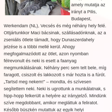
amely mutatja az
irányt a Pilis,
Budapest,
Werkendam (NL), Vecsés és még néhány hely felé.
Ottjártunkkor Maci bácsinak, szállásadónknak, az a
zseniális ötlete támadt, hogy Dunaszerdahely
jelzése is a többi mellé kerül. Ahogy
megfogalmazódott az ötlet, azon nyomban
félrevonult és neki is esett a faanyag
megmunkálásának. Néhány perc sem telt bele, míg
faragott, csiszolt és lakkozott s már hozta is a fúrót.
„Tartsd meg nekem!” – mondta, és szívesen
segítettem neki. Neki is ugrottunk a munkálatnak, s
hipp-hopp felkerült a helyére az irányjelző. Mindünk
szíve megdobbant, amikor megláttuk a feliratot.
Később büszkén mutattuk
az egyik helyi