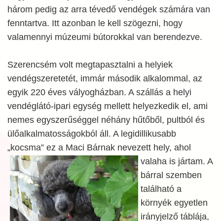
három pedig az arra tévedő vendégek számára van
fenntartva. Itt azonban le kell szögezni, hogy
valamennyi múzeumi bútorokkal van berendezve.
Szerencsém volt megtapasztalni a helyiek
vendégszeretetét, immár második alkalommal, az
egyik 220 éves vályogházban. A szállás a helyi
vendéglátó-ipari egység mellett helyezkedik el, ami
nemes egyszerűséggel néhány hűtőből, pultból és
ülőalkalmatosságokból áll. A legidillikusabb
„kocsma” ez a Maci Bárnak
nevezett hely, ahol
valaha is jártam. A
bárral szemben
található a
környék egyetlen
irányjelző táblája,