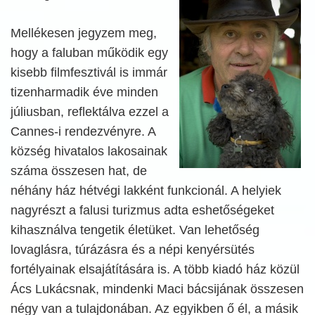
Mellékesen jegyzem meg,
hogy a faluban működik egy
kisebb filmfesztivál is immár
tizenharmadik éve minden
júliusban, reflektálva ezzel a
Cannes-i rendezvényre. A
község hivatalos lakosainak
száma összesen hat, de
néhány ház hétvégi lakként funkcionál. A helyiek
nagyrészt a falusi turizmus adta eshetőségeket
kihasználva tengetik életüket. Van lehetőség
lovaglásra, túrázásra és a népi kenyérsütés
fortélyainak elsajátítására is. A több kiadó ház közül
Ács Lukácsnak, mindenki Maci bácsijának összesen
négy van a tulajdonában. Az egyikben ő él, a másik