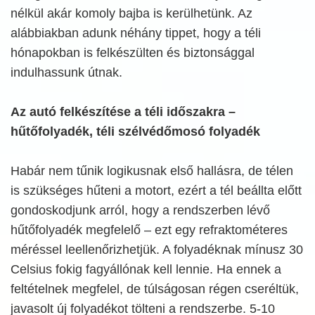
nélkül akár komoly bajba is kerülhetünk. Az
alábbiakban adunk néhány tippet, hogy a téli
hónapokban is felkészülten és biztonsággal
indulhassunk útnak.
Az autó felkészítése a téli időszakra –
hűtőfolyadék, téli szélvédőmosó folyadék
Habár nem tűnik logikusnak első hallásra, de télen
is szükséges hűteni a motort, ezért a tél beállta előtt
gondoskodjunk arról, hogy a rendszerben lévő
hűtőfolyadék megfelelő – ezt egy refraktométeres
méréssel leellenőrizhetjük. A folyadéknak mínusz 30
Celsius fokig fagyállónak kell lennie. Ha ennek a
feltételnek megfelel, de túlságosan régen cseréltük,
javasolt új folyadékot tölteni a rendszerbe. 5-10