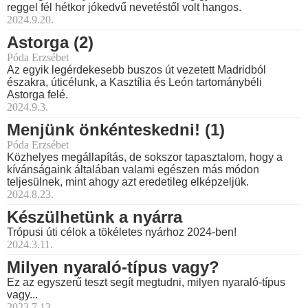
reggel fél hétkor jókedvű nevetéstől volt hangos.
2024.9.20.
Astorga (2)
Póda Erzsébet
Az egyik legérdekesebb buszos út vezetett Madridból
északra, úticélunk, a Kasztília és León tartománybéli
Astorga felé.
2024.9.3.
Menjünk önkénteskedni! (1)
Póda Erzsébet
Közhelyes megállapítás, de sokszor tapasztalom, hogy a
kívánságaink általában valami egészen más módon
teljesülnek, mint ahogy azt eredetileg elképzeljük.
2024.8.23.
Készülhetünk a nyárra
Trópusi úti célok a tökéletes nyárhoz 2024-ben!
2024.3.11.
Milyen nyaraló-típus vagy?
Ez az egyszerű teszt segít megtudni, milyen nyaraló-típus
vagy...
2023.7.13.