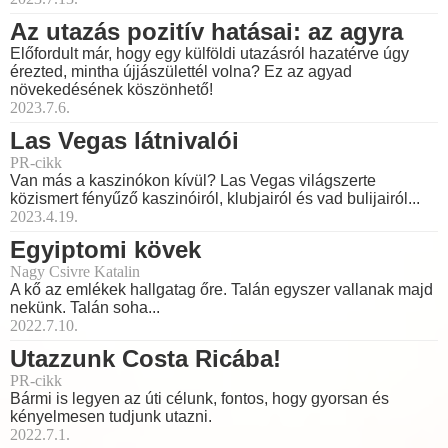
Az utazás pozitív hatásai: az agyra
Előfordult már, hogy egy külföldi utazásról hazatérve úgy
érezted, mintha újjászülettél volna? Ez az agyad
növekedésének köszönhető!
2023.7.6.
Las Vegas látnivalói
PR-cikk
Van más a kaszinókon kívül? Las Vegas világszerte
közismert fényűző kaszinóiról, klubjairól és vad bulijairól...
2023.4.19.
Egyiptomi kövek
Nagy Csivre Katalin
A kő az emlékek hallgatag őre. Talán egyszer vallanak majd
nekünk. Talán soha...
2022.7.10.
Utazzunk Costa Ricába!
PR-cikk
Bármi is legyen az úti célunk, fontos, hogy gyorsan és
kényelmesen tudjunk utazni.
2022.7.1.