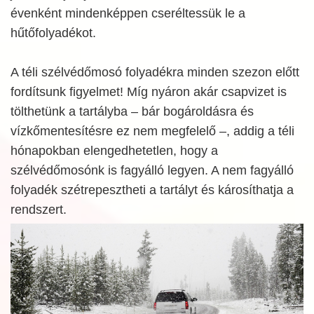
évenként mindenképpen cseréltessük le a
hűtőfolyadékot.
A téli szélvédőmosó folyadékra minden szezon előtt
fordítsunk figyelmet! Míg nyáron akár csapvizet is
tölthetünk a tartályba – bár bogároldásra és
vízkőmentesítésre ez nem megfelelő –, addig a téli
hónapokban elengedhetetlen, hogy a
szélvédőmosónk is fagyálló legyen. A nem fagyálló
folyadék szétrepesztheti a tartályt és károsíthatja a
rendszert.