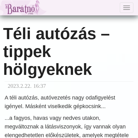
Togg
navig
Téli autózás –
tippek
hölgyeknek
2023.2.22. 16:37
A téli autózás, autóvezetés nagy odafigyelést
igényel. Másként viselkedik gépkocsink...
...a fagyos, havas vagy nedves utakon,
megváltoznak a látásviszonyok, így vannak olyan
elengedhetetlen előkészületek, amelyek megtétele