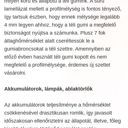
milyen korú és állapotú a téli gumink. A sűrű
lamellázat mellett a profilmélység is fontos tényező,
így tartsuk észben, hogy ennek mélysége legalább
4 mm legyen ahhoz, hogy a téli gumi a megfelelő
biztonságot nyújtsa a számunka. Plusz 7 fok
átlaghőmérséklet alatt cseréltessük le a
gumiabroncsokat a téli szettre. Amennyiben az
előző évben használt téli gumi kopott és nem
megfelelő a profilmélysége, érdemes új szettet
vásárolni.
Akkumulátorok, lámpák, ablaktörlők
Az akkumulátorok teljesítménye a hőmérséklet
csökkenésével drasztikusan romlik, így javasolt
időszakosan ellenőriztetni az állapotát, illetve, főleg