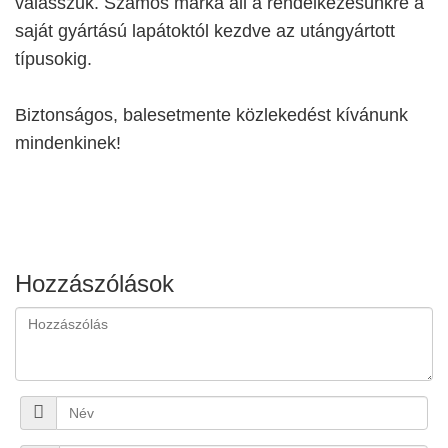
válasszuk. Számos márka áll a rendelkezésünkre a
saját gyártású lapátoktól kezdve az utángyártott
típusokig.
Biztonságos, balesetmente közlekedést kívánunk
mindenkinek!
Hozzászólások