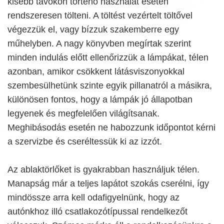
kisebb távokon történő használat esetén
rendszeresen tölteni. A töltést vezértelt töltővel
végezzük el, vagy bízzuk szakemberre egy
műhelyben. A nagy könyvben megírtak szerint
minden indulás előtt ellenőrizzük a lámpákat, télen
azonban, amikor csökkent látásviszonyokkal
szembesülhetünk szinte egyik pillanatról a másikra,
különösen fontos, hogy a lámpák jó állapotban
legyenek és megfelelően világítsanak.
Meghibásodás esetén ne habozzunk időpontot kérni
a szervizbe és cseréltessük ki az izzót.
Az ablaktörlőket is gyakrabban használjuk télen.
Manapság már a teljes lapátot szokás cserélni, így
mindössze arra kell odafigyelnünk, hogy az
autónkhoz illó csatlakozótípussal rendelkezőt