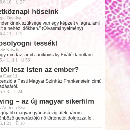
6.6.10.
27
étköznapi hőseink
pa Orsolya
ndenkinek szüksége van egy képzelt világra, ami
ít a nehéz időkben.” (Olvasmányélmény)
6.4.13.
5
solyogni tessék!
ete Krisztina
gy mindaz, amit Janikovszky Évától tanultam...
5.4.1.
1
56
től lesz isten az ember?
a Csanád
enzió a Pesti Magyar Színház Frankenstein című
adásáról.
5.3.3.
24
ing – az új magyar sikerfilm
s Adrienn Éva
egújabb magyar gyártású vígjáték három
önböző generációjú nő történetét dolgozza fel.
5.1.21.
10