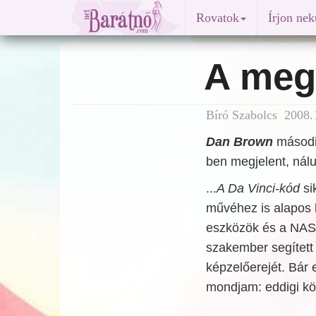
Rovatok
Írjon ne
A meg
Bíró Szabolcs 2008.1
Dan Brown
második
ben megjelent, nálu
...
A Da Vinci-kód
si
művéhez is alapos 
eszközök és a NASA
szakember segített n
képzelőerejét. Bár 
mondjam: eddigi kön