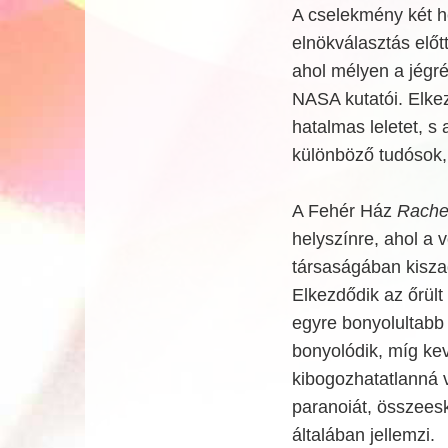
A cselekmény két he
elnökválasztás előtt
ahol mélyen a jégré
NASA kutatói. Elke
hatalmas leletet, s
különböző tudósok,
A Fehér Ház
Rache
helyszínre, ahol a 
társaságában kiszag
Elkezdődik az őrült
egyre bonyolultabb
bonyolódik, míg ke
kibogozhatatlanná vá
paranoiát, összees
általában jellemzi.