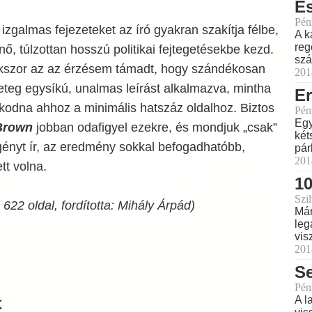
É
Pén
 izgalmas fejezeteket az író gyakran szakítja félbe,
A k
reg
nő, túlzottan hosszú politikai fejtegetésekbe kezd.
szá
kszor az az érzésem támadt, hogy szándékosan
201
eteg egysíkú, unalmas leírást alkalmazva, mintha
Er
odna ahhoz a minimális hatszáz oldalhoz. Biztos
Pén
Egy
Brown
jobban odafigyel ezekre, és mondjuk „csak”
két
gényt ír, az eredmény sokkal befogadhatóbb,
pár
201
tt volna.
1
Szil
622 oldal, fordította: Mihály Árpád)
Már
leg
vis
201
Se
Pén
k
A l