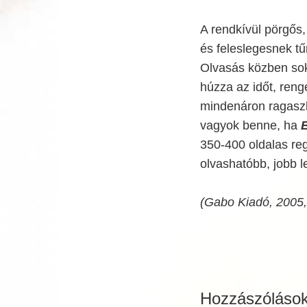
A rendkívül pörgős,
és feleslegesnek tű
Olvasás közben so
húzza az időt, reng
mindenáron ragaszk
vagyok benne, ha
350-400 oldalas re
olvashatóbb, jobb le
(Gabo Kiadó, 2005, 
Hozzászóláso