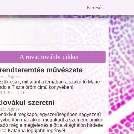
Keresés
A rovat további cikkei
 rendteremtés művészete
zár Ágnes
zük csak, mit ajánl a témában a szakértő Marie
do a Tiszta öröm című könyvében!
9.1.30.
16
lovákul szeretni
zár Ágnes
endkívül megkapó, egyszerűségében nagyszerű
yvborítón már akkor megakadt a szemem, amikor
iadó még a megjelenés előtt a világhálón hirdette
ica Katarina legújabb regényét.