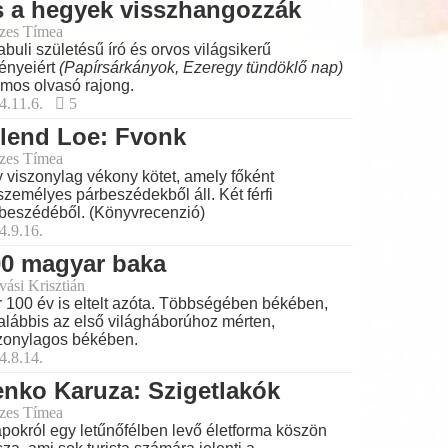
s a hegyek visszhangozzák
zes Tímea
abuli születésű író és orvos világsikerű
ényeiért
(Papírsárkányok, Ezeregy tündöklő nap)
mos olvasó rajong.
4.11.6.
5
lend Loe: Fvonk
zes Tímea
 viszonylag vékony kötet, amely főként
személyes párbeszédekből áll. Két férfi
beszédéből. (Könyvrecenzió)
4.9.16.
00 magyar baka
vási Krisztián
 100 év is eltelt azóta. Többségében békében,
alábbis az első világháborúhoz mérten,
zonylagos békében.
4.8.14.
nko Karuza: Szigetlakók
zes Tímea
apokról egy letűnőfélben levő életforma köszön