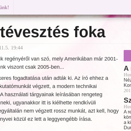
künk!
tévesztés foka
1.5. 19:44
 regényéről van szó, mely Amerikában már 2001-
nk viszont csak 2005-ben...
A
Hus
keres fogadtatása után adták ki. Az író ehhez a
Néz
Kon
kutatómunkát végzett, a modern technikai
201
 használati tárgyainak leírásában rengeteg
Sz
eki, ugyanakkor itt is kiélhette rendkívüli
Hus
egyáltalán nem végzett rossz munkát, azt kell, hogy
A r
kön
yvei közül ez lett a leggyengébb írása.
a k
Dur