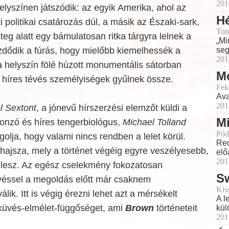
201
lyszínen játszódik: az egyik Amerika, ahol az
H
i politikai csatározás dúl, a másik az Északi-sark,
Tom
teg alatt egy bámulatosan ritka tárgyra lelnek a
„Mi
zdődik a fúrás, hogy mielőbb kiemelhessék a
seg
201
 a helyszín fölé húzott monumentális sátorban
Mo
 híres tévés személyiségek gyűlnek össze.
Fek
Ava
201
l Sextont
, a jónevű hírszerzési elemzőt küldi a
Mi
vonzó és híres tengerbiológus,
Michael Tolland
Pód
olja, hogy valami nincs rendben a lelet körül.
Rec
 hajsza, mely a történet végéig egyre veszélyesebb,
elő
201
 lesz. Az egész cselekmény fokozatosan
Sw
véssel a megoldás előtt már csaknem
Kis
lik. Itt is végig érezni lehet azt a mérsékelt
A l
küvés-elmélet-függőséget, ami
Brown
történeteit
kül
201