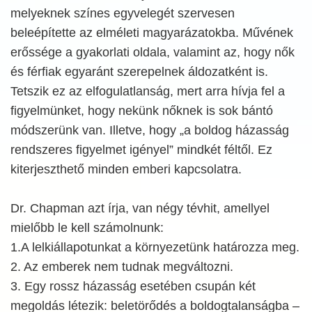
melyeknek színes egyvelegét szervesen
beleépítette az elméleti magyarázatokba. Művének
erőssége a gyakorlati oldala, valamint az, hogy nők
és férfiak egyaránt szerepelnek áldozatként is.
Tetszik ez az elfogulatlanság, mert arra hívja fel a
figyelmünket, hogy nekünk nőknek is sok bántó
módszerünk van. Illetve, hogy „a boldog házasság
rendszeres figyelmet igényel” mindkét féltől. Ez
kiterjeszthető minden emberi kapcsolatra.
Dr. Chapman azt írja, van négy tévhit, amellyel
mielőbb le kell számolnunk:
1.A lelkiállapotunkat a környezetünk határozza meg.
2. Az emberek nem tudnak megváltozni.
3. Egy rossz házasság esetében csupán két
megoldás létezik: beletörődés a boldogtalanságba –