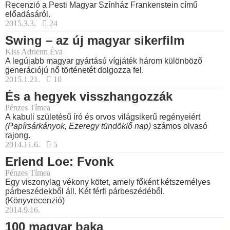
Recenzió a Pesti Magyar Színház Frankenstein című
előadásáról.
2015.3.3.
24
Swing – az új magyar sikerfilm
Kiss Adrienn Éva
A legújabb magyar gyártású vígjáték három különböző
generációjú nő történetét dolgozza fel.
2015.1.21.
10
És a hegyek visszhangozzák
Pénzes Tímea
A kabuli születésű író és orvos világsikerű regényeiért
(Papírsárkányok, Ezeregy tündöklő nap)
számos olvasó
rajong.
2014.11.6.
5
Erlend Loe: Fvonk
Pénzes Tímea
Egy viszonylag vékony kötet, amely főként kétszemélyes
párbeszédekből áll. Két férfi párbeszédéből.
(Könyvrecenzió)
2014.9.16.
100 magyar baka