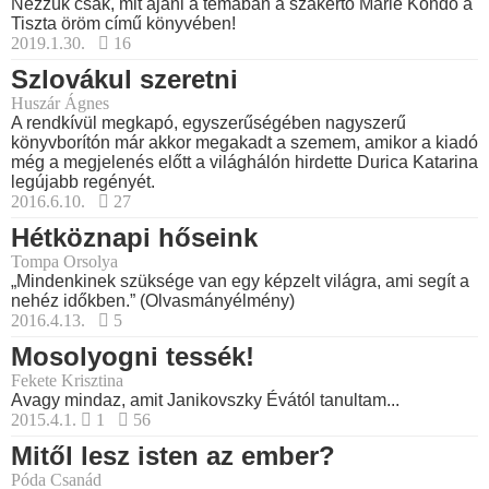
Nézzük csak, mit ajánl a témában a szakértő Marie Kondo a
Tiszta öröm című könyvében!
2019.1.30.
16
Szlovákul szeretni
Huszár Ágnes
A rendkívül megkapó, egyszerűségében nagyszerű
könyvborítón már akkor megakadt a szemem, amikor a kiadó
még a megjelenés előtt a világhálón hirdette Durica Katarina
legújabb regényét.
2016.6.10.
27
Hétköznapi hőseink
Tompa Orsolya
„Mindenkinek szüksége van egy képzelt világra, ami segít a
nehéz időkben.” (Olvasmányélmény)
2016.4.13.
5
Mosolyogni tessék!
Fekete Krisztina
Avagy mindaz, amit Janikovszky Évától tanultam...
2015.4.1.
1
56
Mitől lesz isten az ember?
Póda Csanád