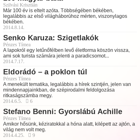
Szilvási Krisztián
Már 100 év is eltelt azóta. Többségében békében,
legalábbis az első világháborúhoz mérten, viszonylagos
békében.
2014.8.14.
Senko Karuza: Szigetlakók
Pénzes Tímea
A lapokról egy letűnőfélben levő életforma köszön vissza,
ami sok turista számára jelenti a paradicsomot...
2014.7.17.
Eldorádó – a poklon túl
Pénzes Tímea
A menekült tematika, legalábbis a hírek szintjén, jelen van
mindennapjainkban, de szépirodalmi feldolgozása
ritkaságszámba megy.
2014.6.5.
6
Stefano Benni: Gyorslábú Achille
Pénzes Tímea
Amikor hősünk, kéziratokkal a hóna alatt, kilépett az ajtón, a
világ nem volt meg.
2014.4.25.
9