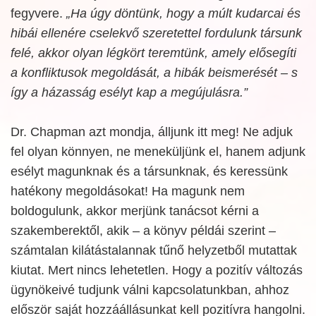
fegyvere.
„Ha úgy döntünk, hogy a múlt kudarcai és
hibái ellenére cselekvő szeretettel fordulunk társunk
felé, akkor olyan légkört teremtünk, amely elősegíti
a konfliktusok megoldását, a hibák beismerését – s
így a házasság esélyt kap a megújulásra.”
Dr. Chapman azt mondja, álljunk itt meg! Ne adjuk
fel olyan könnyen, ne meneküljünk el, hanem adjunk
esélyt magunknak és a társunknak, és keressünk
hatékony megoldásokat! Ha magunk nem
boldogulunk, akkor merjünk tanácsot kérni a
szakemberektől, akik – a könyv példái szerint –
számtalan kilátástalannak tűnő helyzetből mutattak
kiutat. Mert nincs lehetetlen. Hogy a pozitív változás
ügynökeivé tudjunk válni kapcsolatunkban, ahhoz
először saját hozzáállásunkat kell pozitívra hangolni.