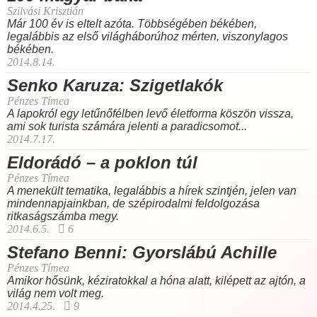
Szilvási Krisztián
Már 100 év is eltelt azóta. Többségében békében,
legalábbis az első világháborúhoz mérten, viszonylagos
békében.
2014.8.14.
Senko Karuza: Szigetlakók
Pénzes Tímea
A lapokról egy letűnőfélben levő életforma köszön vissza,
ami sok turista számára jelenti a paradicsomot...
2014.7.17.
Eldorádó – a poklon túl
Pénzes Tímea
A menekült tematika, legalábbis a hírek szintjén, jelen van
mindennapjainkban, de szépirodalmi feldolgozása
ritkaságszámba megy.
2014.6.5.
6
Stefano Benni: Gyorslábú Achille
Pénzes Tímea
Amikor hősünk, kéziratokkal a hóna alatt, kilépett az ajtón, a
világ nem volt meg.
2014.4.25.
9