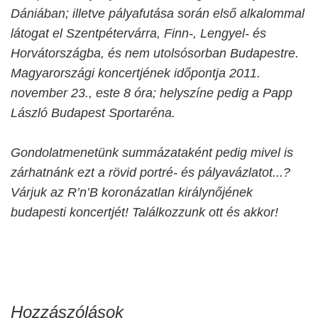
Dániában; illetve pályafutása során első alkalommal
látogat el Szentpétervárra, Finn-, Lengyel- és
Horvátországba, és nem utolsósorban Budapestre.
Magyarországi koncertjének időpontja 2011.
november 23., este 8 óra; helyszíne pedig a Papp
László Budapest Sportaréna.
Gondolatmenetünk summázataként pedig mivel is
zárhatnánk ezt a rövid portré- és pályavázlatot...?
Várjuk az R’n’B koronázatlan királynőjének
budapesti koncertjét! Találkozzunk ott és akkor!
Hozzászólások