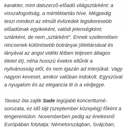
karakter, mint dalszerző-előadó világsztárként: a
visszafogottság, a mértéktartás híve. Mégpedig
teszi mindezt az elmúlt évtizedek legsikeresebb
előadóinak egyikeként, valódi jelenségként;
sztárként, de nem „sztárként”. Ennek szellemében
nincsenek különösebb botrányai (élettársával és
lányával az angol vidéki létben teljesen átlagos
életet él), néha hosszú évekre eltűnik a
nyilvánosság elől, és nem igazán ad interjúkat. Vagy
nagyon keveset, amikor valóban indokolt. Egyszóval
a nyugalom és az elegancia itt is a védjegye.
Tavasz óta zajlik
Sade
legújabb koncertturné-
sorozata, ez idő tájt (szeptember közepéig) főként a
tengerentúlon. Novemberben pedig az énekesnő
Európában folytatja: Németországban, Svájcban,