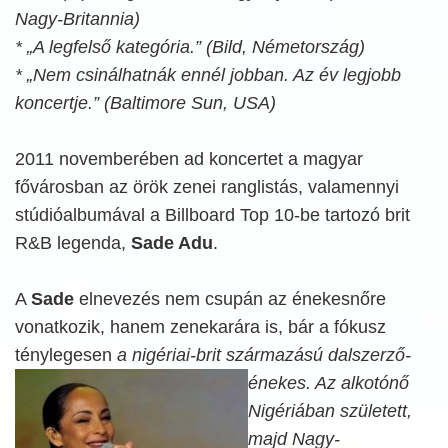
Nagy-Britannia)
* „A legfelső kategória.” (Bild, Németország)
* „Nem csinálhatnák ennél jobban. Az év legjobb
koncertje.” (Baltimore Sun, USA)
2011 novemberében ad koncertet a magyar
fővárosban az örök zenei ranglistás, valamennyi
stúdióalbumával a Billboard Top 10-be tartozó brit
R&B legenda,
Sade Adu
.
A
Sade
elnevezés nem csupán az énekesnőre
vonatkozik, hanem zenekarára is, bár a fókusz
ténylegesen
a nigériai-brit származású
dalszerző-
énekes. Az alkotónő
Nigériában született,
majd Nagy-