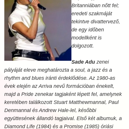
Britanniában nőtt fel;
eredeti szakmáját
tekintve divattervező,
de egy időben
modellként is
dolgozott.
Sade Adu
zenei
pályáját eleve meghatározta a soul, a jazz és a
rhythm and blues iránti érdeklődése. Az 1980-as
évek elején az
Arriva
nevű formációban énekelt,
majd a
Pride
zenekar tagjaként lépett fel, amelynek
keretében találkozott Stuart Matthewmannal, Paul
Denmannal és Andrew Hale-lel, későbbi
együttesének állandó tagjaival. Első két albumuk, a
Diamond Life (1984)
és a
Promise (1985)
óriási