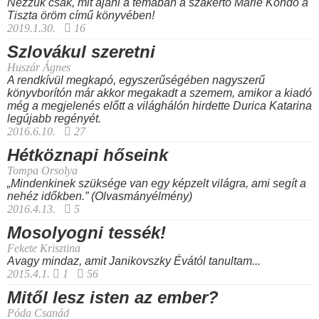
Nézzük csak, mit ajánl a témában a szakértő Marie Kondo a
Tiszta öröm című könyvében!
2019.1.30.
16
Szlovákul szeretni
Huszár Ágnes
A rendkívül megkapó, egyszerűségében nagyszerű
könyvborítón már akkor megakadt a szemem, amikor a kiadó
még a megjelenés előtt a világhálón hirdette Durica Katarina
legújabb regényét.
2016.6.10.
27
Hétköznapi hőseink
Tompa Orsolya
„Mindenkinek szüksége van egy képzelt világra, ami segít a
nehéz időkben.” (Olvasmányélmény)
2016.4.13.
5
Mosolyogni tessék!
Fekete Krisztina
Avagy mindaz, amit Janikovszky Évától tanultam...
2015.4.1.
1
56
Mitől lesz isten az ember?
Póda Csanád