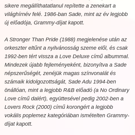
sikere megállíthatatlanul repítette a zenekart a
világhírnév felé. 1986-ban Sade, mint az év legjobb
új előadója, Grammy-díjat kapott.
A Stronger Than Pride (1988)
megjelenése után az
orkeszter eltűnt a nyilvánosság szeme elől, és csak
1992-ben tért vissza a
Love Deluxe
című albummal.
Mindezek újabb fejleményeként, bizonyítva a Sade
népszerűségét, zenéjük magas színvonalát és
számaik kidolgozottságát, Sade Adu 1994-ben
önállóan, mint a legjobb R&B előadó (a
No Ordinary
Love
című dalért), együttesével pedig 2002-ben a
Lovers Rock (2000)
című korongért a legjobb
vokális poplemez kategóriában ismételten Grammy-
díjat kapott.