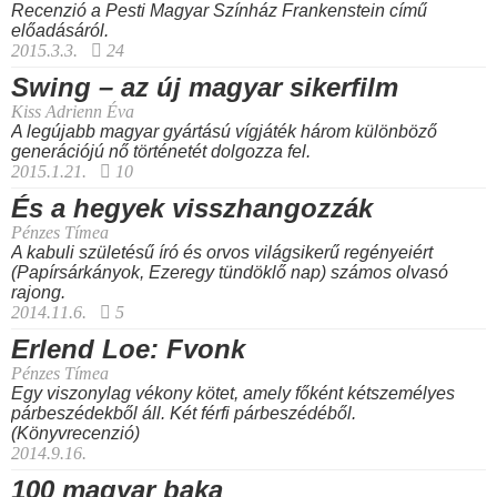
Recenzió a Pesti Magyar Színház Frankenstein című
előadásáról.
2015.3.3.
24
Swing – az új magyar sikerfilm
Kiss Adrienn Éva
A legújabb magyar gyártású vígjáték három különböző
generációjú nő történetét dolgozza fel.
2015.1.21.
10
És a hegyek visszhangozzák
Pénzes Tímea
A kabuli születésű író és orvos világsikerű regényeiért
(Papírsárkányok, Ezeregy tündöklő nap)
számos olvasó
rajong.
2014.11.6.
5
Erlend Loe: Fvonk
Pénzes Tímea
Egy viszonylag vékony kötet, amely főként kétszemélyes
párbeszédekből áll. Két férfi párbeszédéből.
(Könyvrecenzió)
2014.9.16.
100 magyar baka