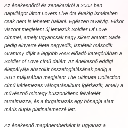
Az énekesnőről és zenekaráról a 2002-ben
napvilágot látott
Lovers Live
óta évekig ismételten
csak nem is lehetett hallani. Egészen tavalyig. Ekkor
viszont megjelent új lemezük
Soldier Of Love
címmel, amely ugyancsak nagy sikert aratott; Sade
pedig elnyerte élete negyedik, ismételt második
Grammy-díját a legjobb R&B előadó kategóriában a
Soldier of Love
című dalért. Az énekesnő eddigi
életpályája abszolút összefoglalásának pedig a
2011 májusában megjelent
The Ultimate Collection
című kétlemezes válogatásalbum ígérkezik, amely a
művésznő mintegy huszonkilenc felvételét
tartalmazza, és a forgalmazás egy hónapja alatt
máris dupla platinalemezzé lett.
Az énekesnő magánemberként is ugyanaz a