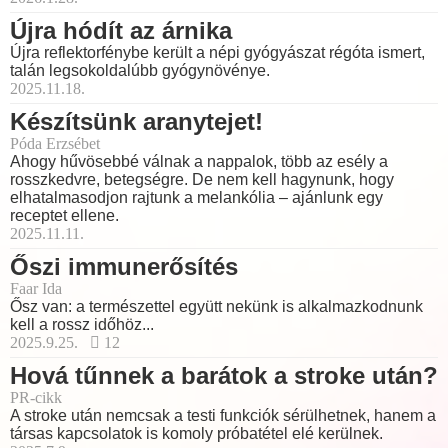
Újra hódít az árnika
Újra reflektorfénybe került a népi gyógyászat régóta ismert,
talán legsokoldalúbb gyógynövénye.
2025.11.18.
Készítsünk aranytejet!
Póda Erzsébet
Ahogy hűvösebbé válnak a nappalok, több az esély a
rosszkedvre, betegségre. De nem kell hagynunk, hogy
elhatalmasodjon rajtunk a melankólia – ajánlunk egy
receptet ellene.
2025.11.11.
Őszi immunerősítés
Faar Ida
Ősz van: a természettel együtt nekünk is alkalmazkodnunk
kell a rossz időhöz...
2025.9.25.
12
Hová tűnnek a barátok a stroke után?
PR-cikk
A stroke után nemcsak a testi funkciók sérülhetnek, hanem a
társas kapcsolatok is komoly próbatétel elé kerülnek.