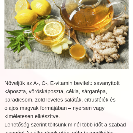
Növeljük az A-, C-, E-vitamin bevitelt: savanyított
káposzta, vöröskáposzta, cékla, sárgarépa,
paradicsom, zöld leveles saláták, citrusfélék és
olajos magvak formájában – nyersen vagy
kíméletesen elkészítve.
Lehetőség szerint töltsünk minél több időt a szabad
levegőn! Az étkezések utáni séta (szundikálás