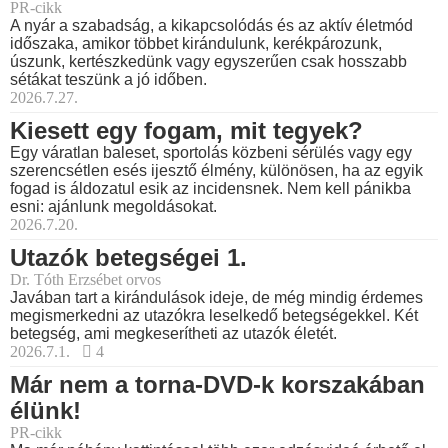
PR-cikk
A nyár a szabadság, a kikapcsolódás és az aktív életmód
időszaka, amikor többet kirándulunk, kerékpározunk,
úszunk, kertészkedünk vagy egyszerűen csak hosszabb
sétákat teszünk a jó időben.
2026.7.27.
Kiesett egy fogam, mit tegyek?
Egy váratlan baleset, sportolás közbeni sérülés vagy egy
szerencsétlen esés ijesztő élmény, különösen, ha az egyik
fogad is áldozatul esik az incidensnek. Nem kell pánikba
esni: ajánlunk megoldásokat.
2026.7.20.
Utazók betegségei 1.
Dr. Tóth Erzsébet orvos
Javában tart a kirándulások ideje, de még mindig érdemes
megismerkedni az utazókra leselkedő betegségekkel. Két
betegség, ami megkeserítheti az utazók életét.
2026.7.1.
4
Már nem a torna-DVD-k korszakában
élünk!
PR-cikk