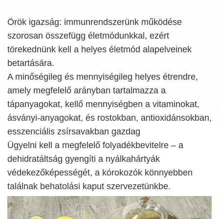
Örök igazság: immunrendszerünk működése
szorosan összefügg életmódunkkal, ezért
törekednünk kell a helyes életmód alapelveinek
betartására.
A minőségileg és mennyiségileg helyes étrendre,
amely megfelelő arányban tartalmazza a
tápanyagokat, kellő mennyiségben a vitaminokat,
ásványi-anyagokat, és rostokban, antioxidánsokban,
esszenciális zsírsavakban gazdag
Ügyelni kell a megfelelő folyadékbevitelre – a
dehidratáltság gyengíti a nyálkahártyák
védekezőképességét, a kórokozók könnyebben
találnak behatolási kaput szervezetünkbe.