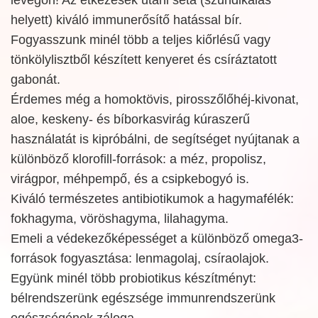
helyett) kiváló immunerősítő hatással bír.
Fogyasszunk minél több a teljes kiőrlésű vagy
tönkölylisztből készített kenyeret és csíráztatott
gabonát.
Érdemes még a homoktövis, pirosszőlőhéj-kivonat,
aloe, keskeny- és bíborkasvirág kúraszerű
használatát is kipróbálni, de segítséget nyújtanak a
különböző klorofill-források: a méz, propolisz,
virágpor, méhpempő, és a csipkebogyó is.
Kiváló természetes antibiotikumok a hagymafélék:
fokhagyma, vöröshagyma, lilahagyma.
Emeli a védekezőképességet a különböző omega3-
források fogyasztása: lenmagolaj, csíraolajok.
Együnk minél több probiotikus készítményt:
bélrendszerünk egészsége immunrendszerünk
egészségének záloga.