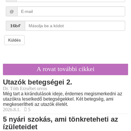
@
Küldés
A rovat további cikkei
Utazók betegségei 2.
Dr. Tóth Erzsébet orvos
Még tart a kirándulások ideje, érdemes megismerkedni az
utazókra leselkedő betegségekkel. Két betegség, ami
megkeserítheti az utazók életét.
2026.8.1.
5
5 nyári szokás, ami tönkreteheti az
ízületeidet