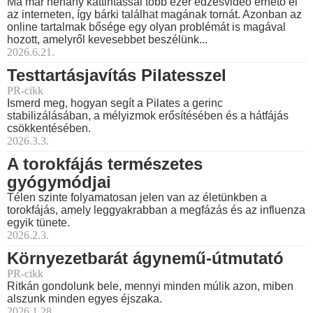
Ma már néhány kattintással több ezer edzésvideó érhető el
az interneten, így bárki találhat magának tornát. Azonban az
online tartalmak bősége egy olyan problémát is magával
hozott, amelyről kevesebbet beszélünk...
2026.6.21.
Testtartásjavítás Pilatesszel
PR-cikk
Ismerd meg, hogyan segít a Pilates a gerinc
stabilizálásában, a mélyizmok erősítésében és a hátfájás
csökkentésében.
2026.3.3.
A torokfájás természetes
gyógymódjai
Télen szinte folyamatosan jelen van az életünkben a
torokfájás, amely leggyakrabban a megfázás és az influenza
egyik tünete.
2026.2.3.
Környezetbarát ágynemű-útmutató
PR-cikk
Ritkán gondolunk bele, mennyi minden múlik azon, miben
alszunk minden egyes éjszaka.
2026.1.28.