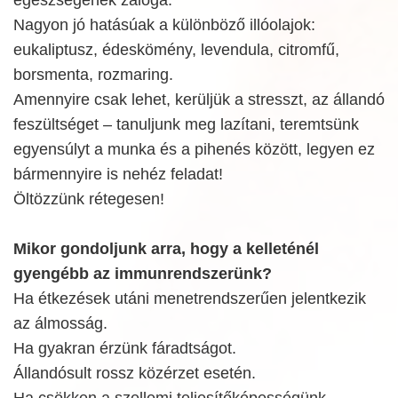
Nagyon jó hatásúak a különböző illóolajok:
eukaliptusz, édeskömény, levendula, citromfű,
borsmenta, rozmaring.
Amennyire csak lehet, kerüljük a stresszt, az állandó
feszültséget – tanuljunk meg lazítani, teremtsünk
egyensúlyt a munka és a pihenés között, legyen ez
bármennyire is nehéz feladat!
Öltözzünk rétegesen!
Mikor gondoljunk arra, hogy a kelleténél
gyengébb az immunrendszerünk?
Ha étkezések utáni menetrendszerűen jelentkezik
az álmosság.
Ha gyakran érzünk fáradtságot.
Állandósult rossz közérzet esetén.
Ha csökken a szellemi teljesítőképességünk.