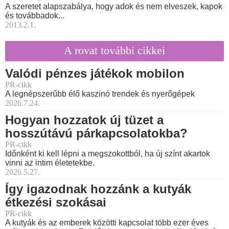
A szeretet alapszabálya, hogy adok és nem elveszek, kapok
és továbbadok...
2013.2.1.
A rovat további cikkei
Valódi pénzes játékok mobilon
PR-cikk
A legnépszerűbb élő kaszinó trendek és nyerőgépek
2026.7.24.
Hogyan hozzatok új tüzet a
hosszútávú párkapcsolatokba?
PR-cikk
Időnként ki kell lépni a megszokottból, ha új színt akartok
vinni az intim életetekbe.
2026.5.27.
Így igazodnak hozzánk a kutyák
étkezési szokásai
PR-cikk
A kutyák és az emberek közötti kapcsolat több ezer éves