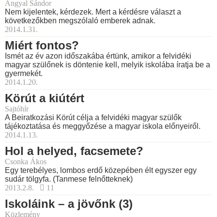
Angyal Sándor
Nem kijelentek, kérdezek. Mert a kérdésre választ a
következőkben megszólaló emberek adnak.
2014.1.31.
Miért fontos?
Ismét az év azon időszakába értünk, amikor a felvidéki
magyar szülőnek is döntenie kell, melyik iskolába íratja be a
gyermekét.
2014.1.20.
Körút a kiútért
Sajtóhír
A Beiratkozási Körút célja a felvidéki magyar szülők
tájékoztatása és meggyőzése a magyar iskola előnyeiről.
2014.1.13.
Hol a helyed, facsemete?
Csonka Ákos
Egy terebélyes, lombos erdő közepében élt egyszer egy
sudár tölgyfa. (Tanmese felnőtteknek)
2013.2.8.
11
Iskoláink – a jövőnk (3)
Közlemény