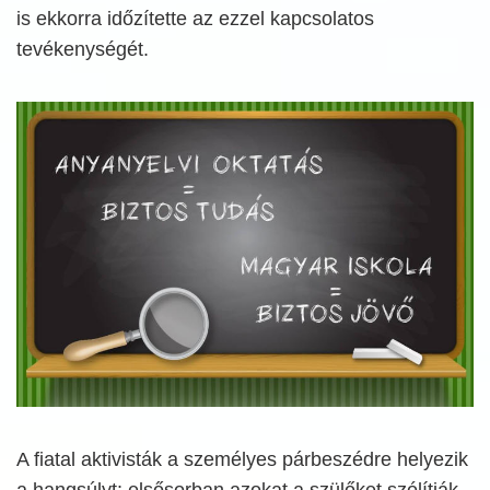
is ekkorra időzítette az ezzel kapcsolatos
tevékenységét.
A fiatal aktivisták a személyes párbeszédre helyezik
a hangsúlyt: elsősorban azokat a szülőket szólítják