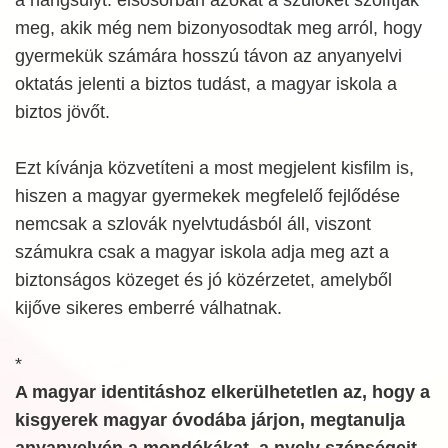
meg, akik még nem bizonyosodtak meg arról, hogy
gyermekük számára hosszú távon az anyanyelvi
oktatás jelenti a biztos tudást, a magyar iskola a
biztos jövőt.
Ezt kívánja közvetíteni a most megjelent kisfilm is,
hiszen a magyar gyermekek megfelelő fejlődése
nemcsak a szlovák nyelvtudásból áll, viszont
számukra csak a magyar iskola adja meg azt a
biztonságos közeget és jó közérzetet, amelyből
kijőve sikeres emberré válhatnak.
*
A magyar identitáshoz elkerülhetetlen az, hogy a
kisgyerek magyar óvodába járjon, megtanulja
anyanyelvén a mondókákat, a nyelv szépségeit,