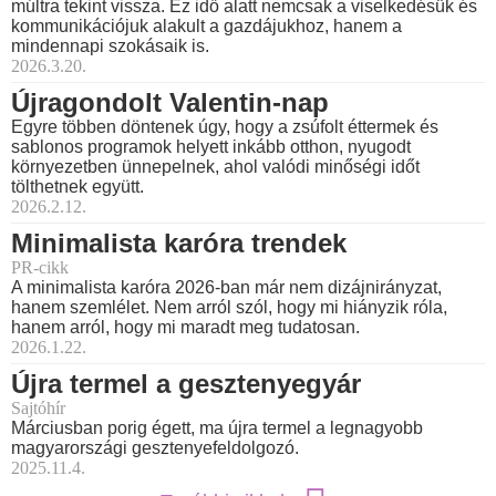
múltra tekint vissza. Ez idő alatt nemcsak a viselkedésük és
kommunikációjuk alakult a gazdájukhoz, hanem a
mindennapi szokásaik is.
2026.3.20.
Újragondolt Valentin-nap
Egyre többen döntenek úgy, hogy a zsúfolt éttermek és
sablonos programok helyett inkább otthon, nyugodt
környezetben ünnepelnek, ahol valódi minőségi időt
tölthetnek együtt.
2026.2.12.
Minimalista karóra trendek
PR-cikk
A minimalista karóra 2026-ban már nem dizájnirányzat,
hanem szemlélet. Nem arról szól, hogy mi hiányzik róla,
hanem arról, hogy mi maradt meg tudatosan.
2026.1.22.
Újra termel a gesztenyegyár
Sajtóhír
Márciusban porig égett, ma újra termel a legnagyobb
magyarországi gesztenyefeldolgozó.
2025.11.4.