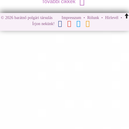
További cikkek
© 2026 barátnő polgári társulás
Impresszum
•
Rólunk
•
Hírlevél
•
Írjon nekünk!