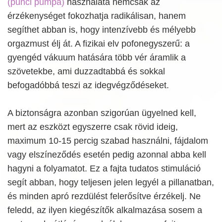
(punci pumpa)
használata nemcsak az
érzékenységet fokozhatja radikálisan, hanem
segíthet abban is, hogy intenzívebb és mélyebb
orgazmust élj át. A fizikai elv pofonegyszerű: a
gyengéd vákuum hatására több vér áramlik a
szövetekbe, ami duzzadtabbá és sokkal
befogadóbbá teszi az idegvégződéseket.
A biztonságra azonban szigorúan ügyelned kell,
mert az eszközt egyszerre csak rövid ideig,
maximum 10-15 percig szabad használni, fájdalom
vagy elszíneződés esetén pedig azonnal abba kell
hagyni a folyamatot. Ez a fajta tudatos stimuláció
segít abban, hogy teljesen jelen legyél a pillanatban,
és minden apró rezdülést felerősítve érzékelj. Ne
feledd, az ilyen kiegészítők alkalmazása sosem a