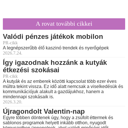
A rovat további cikkei
Valódi pénzes játékok mobilon
PR-cikk
A legnépszerűbb élő kaszinó trendek és nyerőgépek
2026.7.24.
Így igazodnak hozzánk a kutyák
étkezési szokásai
PR-cikk
A kutyák és az emberek közötti kapcsolat több ezer éves
múltra tekint vissza. Ez idő alatt nemcsak a viselkedésük és
kommunikációjuk alakult a gazdájukhoz, hanem a
mindennapi szokásaik is.
2026.3.20.
Újragondolt Valentin-nap
Egyre többen döntenek úgy, hogy a zsúfolt éttermek és
sablonos programok helyett inkább otthon, nyugodt
környezetben ünnepelnek, ahol valódi minőségi időt