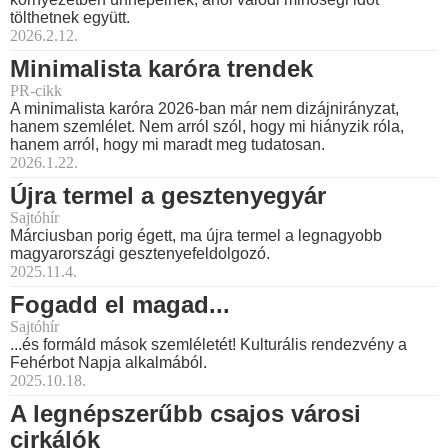
tölthetnek együtt.
2026.2.12.
Minimalista karóra trendek
PR-cikk
A minimalista karóra 2026-ban már nem dizájnirányzat,
hanem szemlélet. Nem arról szól, hogy mi hiányzik róla,
hanem arról, hogy mi maradt meg tudatosan.
2026.1.22.
Újra termel a gesztenyegyár
Sajtóhír
Márciusban porig égett, ma újra termel a legnagyobb
magyarországi gesztenyefeldolgozó.
2025.11.4.
Fogadd el magad...
Sajtóhír
...és formáld mások szemléletét! Kulturális rendezvény a
Fehérbot Napja alkalmából.
2025.10.18.
A legnépszerűbb csajos városi
cirkálók