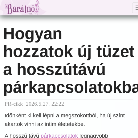
Hogyan
hozzatok új tüzet
a hosszútávú
párkapcsolatokb
PR-cikk 2026.5.27. 22:22
Időnként ki kell lépni a megszokottból, ha új színt
akartok vinni az intim életetekbe.
A hosszú távú
párkapcsolatok
legnagyobb