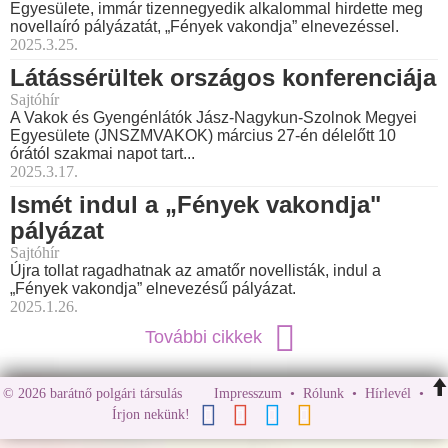
Egyesülete, immár tizennegyedik alkalommal hirdette meg
novellaíró pályázatát, „Fények vakondja” elnevezéssel.
2025.3.25.
Látássérültek országos konferenciája
Sajtóhír
A Vakok és Gyengénlátók Jász-Nagykun-Szolnok Megyei
Egyesülete (JNSZMVAKOK) március 27-én délelőtt 10
órától szakmai napot tart...
2025.3.17.
Ismét indul a „Fények vakondja"
pályázat
Sajtóhír
Újra tollat ragadhatnak az amatőr novellisták, indul a
„Fények vakondja” elnevezésű pályázat.
2025.1.26.
További cikkek
© 2026 barátnő polgári társulás
Impresszum
•
Rólunk
•
Hírlevél
•
Írjon nekünk!