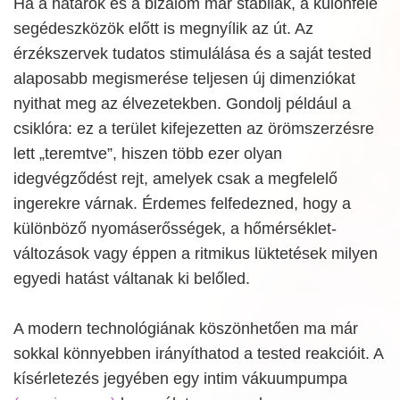
Ha a határok és a bizalom már stabilak, a különféle
segédeszközök előtt is megnyílik az út. Az
érzékszervek tudatos stimulálása és a saját tested
alaposabb megismerése teljesen új dimenziókat
nyithat meg az élvezetekben. Gondolj például a
csiklóra: ez a terület kifejezetten az örömszerzésre
lett „teremtve”, hiszen több ezer olyan
idegvégződést rejt, amelyek csak a megfelelő
ingerekre várnak. Érdemes felfedezned, hogy a
különböző nyomáserősségek, a hőmérséklet-
változások vagy éppen a ritmikus lüktetések milyen
egyedi hatást váltanak ki belőled.
A modern technológiának köszönhetően ma már
sokkal könnyebben irányíthatod a tested reakcióit. A
kísérletezés jegyében egy intim vákuumpumpa