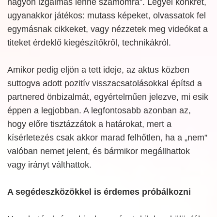
nagyon izgalmas lenne számomra”. Legyél konkrét,
ugyanakkor játékos: mutass képeket, olvassatok fel
egymásnak cikkeket, vagy nézzetek meg videókat a
titeket érdeklő kiegészítőkről, technikákról.
Amikor pedig eljön a tett ideje, az aktus közben
suttogva adott pozitív visszacsatolásokkal építsd a
partnered önbizalmát, egyértelműen jelezve, mi esik
éppen a legjobban. A legfontosabb azonban az,
hogy előre tisztázzátok a határokat, mert a
kísérletezés csak akkor marad felhőtlen, ha a „nem”
valóban nemet jelent, és bármikor megállhattok
vagy irányt válthattok.
A segédeszközökkel is érdemes próbálkozni