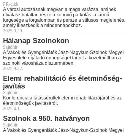
PR-cikk
A városi autózásnak megvan a maga varázsa, aminek
elválaszthatatlan része a könnyű parkolás, a jármű
fürgesége a forgalomban és persze a stílusos megjelenés,
amely illeszkedik a mindennapokhoz.
2025.9.29.
Hálanap Szolnokon
Sajtóhír
A Vakok és Gyengénlátók Jász-Nagykun-Szolnok Megyei
Egyesülete díjátadó ünnepséget tartott a közelmúltban a
szolnoki városháza dísztermében.
2025.9.22.
Elemi rehabilitáció és életminőség-
javítás
Sajtóhír
Konferencia a látássérültek elemi rehabilitációjáról és az
életminőségük javításáról.
2025.4.1.
Szolnok a 950. hatványon
Sajtóhír
A Vakok és Gyengénlátók Jász-Nagykun-Szolnok Megyei