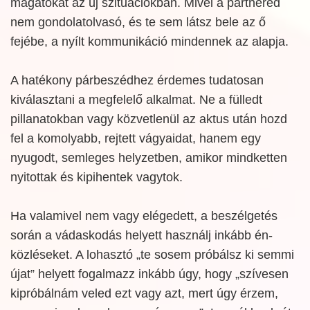
magatokat az új szituációkban. Mivel a partnered
nem gondolatolvasó, és te sem látsz bele az ő
fejébe, a nyílt kommunikáció mindennek az alapja.
A hatékony párbeszédhez érdemes tudatosan
kiválasztani a megfelelő alkalmat. Ne a fülledt
pillanatokban vagy közvetlenül az aktus után hozd
fel a komolyabb, rejtett vágyaidat, hanem egy
nyugodt, semleges helyzetben, amikor mindketten
nyitottak és kipihentek vagytok.
Ha valamivel nem vagy elégedett, a beszélgetés
során a vádaskodás helyett használj inkább én-
közléseket. A lohasztó „te sosem próbálsz ki semmi
újat” helyett fogalmazz inkább úgy, hogy „szívesen
kipróbálnám veled ezt vagy azt, mert úgy érzem,