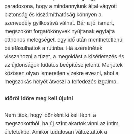
paradoxona, hogy a mindannyiunk által vágyott
biztonság és kiszámíthatóság könnyen a
szenvedély gyilkosává válhat. Bár a jól ismert,
megszokott forgatókönyvek nyújtanak egyfajta
otthonos melegséget, egy idő után menthetetlenül
belefásulhattok a rutinba. Ha szeretnétek
visszahozni a tüzet, a megoldást a kísérletezés és
az újdonságok tudatos beépítése jelenti. Merjetek
közösen olyan ismeretlen vizekre evezni, ahol a
megszokás helyét átveszi a felfedezés izgalma.
Időről időre meg kell újulni
Nem titok, hogy időnként ki kell lépni a
megszokottból, ha új színt akartok vinni az intim
életetekbe. Amikor tudatosan változtattok a