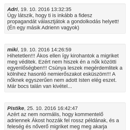
Adri
, 19. 10. 2016 13:32:35
Úgy látszik, hogy ti is inkább a fidesz
propagandát választjátok a gondolkodás helyett!
(Én egy másik Adrienn vagyok)
miki
, 19. 10. 2016 14:26:59
Hihetetlen!!! Ákos ellen így kirohantok a migriket
meg véditek. Ezért nem hiszek én a nők közötti
egyenlőségben!!! Csúnya leszek megérdemlitek a
kölnihez hasonló nemierőszakot esküszöm!!! A
nőknek egyszerűen nem adott Isten elég eszet.
Már bocs talán van kivétel...
Pistike
, 25. 10. 2016 16:42:47
Azért az nem normális, hogy kommentelő
adriennek Ákost hozzák fel rossz példának, és a
feleség és nőverő migriket meg meg akarja