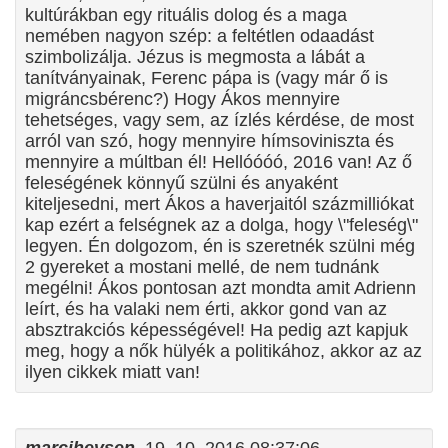
kultúrákban egy rituális dolog és a maga
nemében nagyon szép: a feltétlen odaadást
szimbolizálja. Jézus is megmosta a lábát a
tanítványainak, Ferenc pápa is (vagy már ő is
migráncsbérenc?) Hogy Ákos mennyire
tehetséges, vagy sem, az ízlés kérdése, de most
arról van szó, hogy mennyire hímsoviniszta és
mennyire a múltban él! Hellóóóó, 2016 van! Az ő
feleségének könnyű szülni és anyaként
kiteljesedni, mert Ákos a haverjaitól százmilliókat
kap ezért a felségnek az a dolga, hogy \"feleség\"
legyen. Én dolgozom, én is szeretnék szülni még
2 gyereket a mostani mellé, de nem tudnánk
megélni! Ákos pontosan azt mondta amit Adrienn
leírt, és ha valaki nem érti, akkor gond van az
absztrakciós képességével! Ha pedig azt kapjuk
meg, hogy a nők hülyék a politikához, akkor az az
ilyen cikkek miatt van!
marcihevsen
, 19. 10. 2016 08:37:06