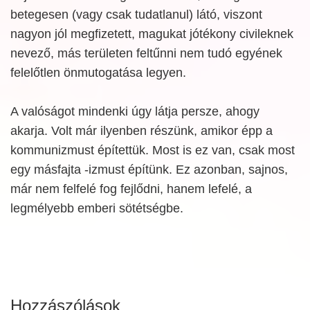
betegesen (vagy csak tudatlanul) látó, viszont
nagyon jól megfizetett, magukat jótékony civileknek
nevező, más területen feltűnni nem tudó egyének
felelőtlen önmutogatása legyen.
A valóságot mindenki úgy látja persze, ahogy
akarja. Volt már ilyenben részünk, amikor épp a
kommunizmust építettük. Most is ez van, csak most
egy másfajta -izmust építünk. Ez azonban, sajnos,
már nem felfelé fog fejlődni, hanem lefelé, a
legmélyebb emberi sötétségbe.
Hozzászólások