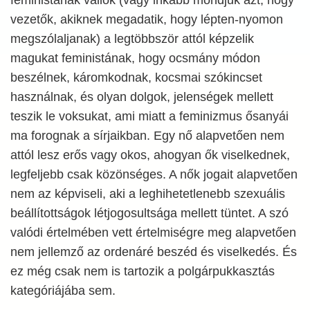
vezetők, akiknek megadatik, hogy lépten-nyomon
megszólaljanak) a legtöbbször attól képzelik
magukat feministának, hogy ocsmány módon
beszélnek, káromkodnak, kocsmai szókincset
használnak, és olyan dolgok, jelenségek mellett
teszik le voksukat, ami miatt a feminizmus ősanyái
ma forognak a sírjaikban. Egy nő alapvetően nem
attól lesz erős vagy okos, ahogyan ők viselkednek,
legfeljebb csak közönséges. A nők jogait alapvetően
nem az képviseli, aki a leghihetetlenebb szexuális
beállítottságok létjogosultsága mellett tüntet. A szó
valódi értelmében vett értelmiségre meg alapvetően
nem jellemző az ordenáré beszéd és viselkedés. És
ez még csak nem is tartozik a polgárpukkasztás
kategóriájába sem.