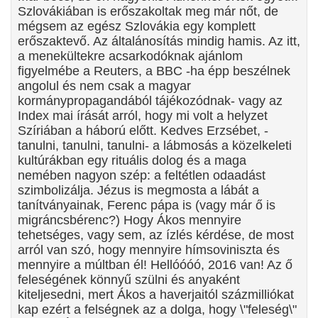
Szlovákiában is erőszakoltak meg már nőt, de
mégsem az egész Szlovákia egy komplett
erőszaktevő. Az általánosítás mindig hamis. Az itt,
a menekültekre acsarkodóknak ajánlom
figyelmébe a Reuters, a BBC -ha épp beszélnek
angolul és nem csak a magyar
kormánypropagandából tájékozódnak- vagy az
Index mai írását arról, hogy mi volt a helyzet
Szíriában a háború előtt. Kedves Erzsébet, -
tanulni, tanulni, tanulni- a lábmosás a közelkeleti
kultúrákban egy rituális dolog és a maga
nemében nagyon szép: a feltétlen odaadást
szimbolizálja. Jézus is megmosta a lábát a
tanítványainak, Ferenc pápa is (vagy már ő is
migráncsbérenc?) Hogy Ákos mennyire
tehetséges, vagy sem, az ízlés kérdése, de most
arról van szó, hogy mennyire hímsoviniszta és
mennyire a múltban él! Hellóóóó, 2016 van! Az ő
feleségének könnyű szülni és anyaként
kiteljesedni, mert Ákos a haverjaitól százmilliókat
kap ezért a felségnek az a dolga, hogy \"feleség\"