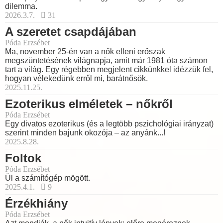
dilemma.
2026.3.7.
31
A szeretet csapdájában
Póda Erzsébet
Ma, november 25-én van a nők elleni erőszak
megszüntetésének világnapja, amit már 1981 óta számon
tart a világ. Egy régebben megjelent cikkünkkel idézzük fel,
hogyan vélekedünk erről mi, barátnősök.
2025.11.25.
Ezoterikus elméletek – nőkről
Póda Erzsébet
Egy divatos ezoterikus (és a legtöbb pszichológiai irányzat)
szerint minden bajunk okozója – az anyánk...!
2025.8.28.
Foltok
Póda Erzsébet
Ül a számítógép mögött.
2025.4.1.
9
Érzékhiány
Póda Erzsébet