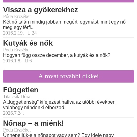
Vissza a gyökerekhez
Póda Erzsébet
Két nő talán mindig jobban megérti egymást, mint egy nő
meg egy férfi...
2016.2.19.
24
Kutyák és nők
Póda Erzsébet
Hogyan függ össze december, a kutyák és a nők?
2016.1.8.
6
A rovat további cikkei
Független
Tilajcsík Dóra
A „függetlenség” kifejezést hallva az utóbbi években
valahogy mindenki elborzad.
2026.7.24.
Nőnap – a miénk!
Póda Erzsébet
Ünnepeljük-e a nőnapot vagy sem? Egy ideje nagy