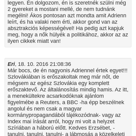
legyen. Én dolgozom, én is szeretnék szülni még
2 gyereket a mostani mellé, de nem tudnánk
megélni! Ákos pontosan azt mondta amit Adrienn
leírt, és ha valaki nem érti, akkor gond van az
absztrakciós képességével! Ha pedig azt kapjuk
meg, hogy a nők hülyék a politikához, akkor az az
ilyen cikkek miatt van!
Eri
, 18. 10. 2016 21:08:36
Már bocs, de én nagyonis Adriennel értek egyet!!!
Szlovákiában is erőszakoltak meg már nőt, de
mégsem az egész Szlovákia egy komplett
erőszaktevő. Az általánosítás mindig hamis. Az itt,
a menekültekre acsarkodóknak ajánlom
figyelmébe a Reuters, a BBC -ha épp beszélnek
angolul és nem csak a magyar
kormánypropagandából tájékozódnak- vagy az
Index mai írását arról, hogy mi volt a helyzet
Szíriában a háború előtt. Kedves Erzsébet, -
tanulni, tanulni, tanulni- a lábmosás a közelkeleti