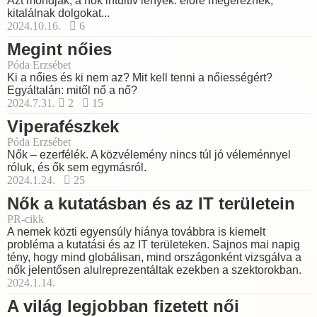
Azt mondják, a nők intuitív lények: előre megéreznek,
kitalálnak dolgokat...
2024.10.16.
6
Megint nőies
Póda Erzsébet
Ki a nőies és ki nem az? Mit kell tenni a nőiességért?
Egyáltalán: mitől nő a nő?
2024.7.31.
2
15
Viperafészkek
Póda Erzsébet
Nők – ezerfélék. A közvélemény nincs túl jó véleménnyel
róluk, és ők sem egymásról.
2024.1.24.
25
Nők a kutatásban és az IT területein
PR-cikk
A nemek közti egyensúly hiánya továbbra is kiemelt
probléma a kutatási és az IT területeken. Sajnos mai napig
tény, hogy mind globálisan, mind országonként vizsgálva a
nők jelentősen alulreprezentáltak ezekben a szektorokban.
2024.1.14.
A világ legjobban fizetett női