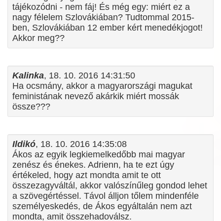
tájékozódni - nem fáj! És még egy: miért ez a
nagy félelem Szlovákiában? Tudtommal 2015-
ben, Szlovákiában 12 ember kért menedékjogot!
Akkor meg??
Kalinka
, 18. 10. 2016 14:31:50
Ha ocsmány, akkor a magyarországi magukat
feministának nevező akárkik miért mossák
össze???
Ildikó
, 18. 10. 2016 14:35:08
Ákos az egyik legkiemelkedőbb mai magyar
zenész és énekes. Adrienn, ha te ezt úgy
értékeled, hogy azt mondta amit te ott
összezagyváltál, akkor valószínűleg gondod lehet
a szövegértéssel. Távol álljon tőlem mindenféle
személyeskedés, de Ákos egyáltalán nem azt
mondta, amit összehadoválsz.