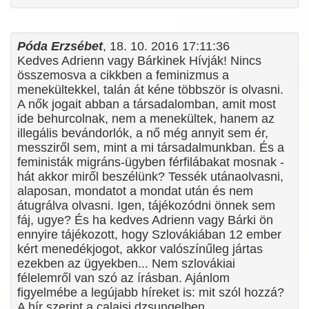
Póda Erzsébet
, 18. 10. 2016 17:11:36
Kedves Adrienn vagy Bárkinek Hívják! Nincs
összemosva a cikkben a feminizmus a
menekültekkel, talán át kéne többször is olvasni.
A nők jogait abban a társadalomban, amit most
ide behurcolnak, nem a menekültek, hanem az
illegális bevándorlók, a nő még annyit sem ér,
messziről sem, mint a mi társadalmunkban. És a
feministák migráns-ügyben férfilábakat mosnak -
hát akkor miről beszélünk? Tessék utánaolvasni,
alaposan, mondatot a mondat után és nem
átugrálva olvasni. Igen, tájékozódni önnek sem
fáj, ugye? És ha kedves Adrienn vagy Bárki ön
ennyire tájékozott, hogy Szlovákiában 12 ember
kért menedékjogot, akkor valószínűleg jártas
ezekben az ügyekben... Nem szlovákiai
félelemről van szó az írásban. Ajánlom
figyelmébe a legújabb híreket is: mit szól hozzá?
A hír szerint a calaisi dzsungelben