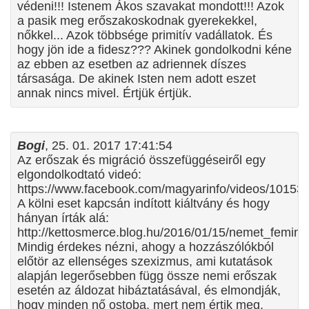
védeni!!! Istenem Ákos szavakat mondott!!! Azok
a pasik meg erőszakoskodnak gyerekekkel,
nőkkel... Azok többsége primitív vadállatok. És
hogy jön ide a fidesz??? Akinek gondolkodni kéne
az ebben az esetben az adriennek díszes
társasága. De akinek Isten nem adott eszet
annak nincs mivel. Értjük értjük.
Bogi
, 25. 01. 2017 17:41:54
Az erőszak és migráció összefüggéseiről egy
elgondolkodtató videó:
https://www.facebook.com/magyarinfo/videos/1015
A kölni eset kapcsán indított kiáltvány és hogy
hányan írták alá:
http://kettosmerce.blog.hu/2016/01/15/nemet_femin
Mindig érdekes nézni, ahogy a hozzászólókból
előtör az ellenséges szexizmus, ami kutatások
alapján legerősebben függ össze nemi erőszak
esetén az áldozat hibáztatásával, és elmondják,
hogy minden nő ostoba, mert nem értik meg,