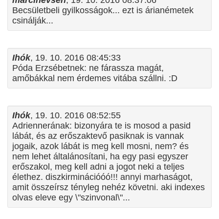
Becsületbeli gyilkosságok... ezt is árianémetek
csinálják...
Ihók
, 19. 10. 2016 08:45:33
Póda Erzsébetnek: ne fárassza magát,
amőbákkal nem érdemes vitába szállni. :D
Ihók
, 19. 10. 2016 08:52:55
Adriennerának: bizonyára te is mosod a pasid
lábát, és az erőszaktevő pasiknak is vannak
jogaik, azok lábát is meg kell mosni, nem? és
nem lehet általánosítani, ha egy pasi egyszer
erőszakol, meg kell adni a jogot neki a teljes
élethez. diszkirminációóó!!! annyi marhaságot,
amit összeírsz tényleg nehéz követni. aki indexes
olvas eleve egy \"szinvonal\"...