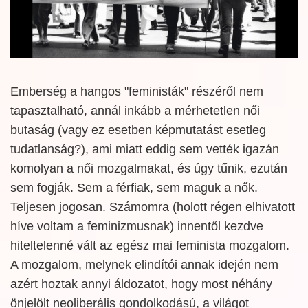
Emberség a hangos "feministák" részéről nem
tapasztalható, annál inkább a mérhetetlen női
butaság (vagy ez esetben képmutatást esetleg
tudatlanság?), ami miatt eddig sem vették igazán
komolyan a női mozgalmakat, és úgy tűnik, ezután
sem fogják. Sem a férfiak, sem maguk a nők.
Teljesen jogosan. Számomra (holott régen elhivatott
híve voltam a feminizmusnak) innentől kezdve
hiteltelenné vált az egész mai feminista mozgalom.
A mozgalom, melynek elindítói annak idején nem
azért hoztak annyi áldozatot, hogy most néhány
önjelölt neoliberális gondolkodású, a világot