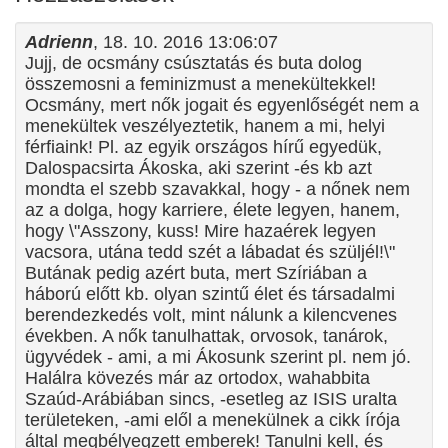
Adrienn
, 18. 10. 2016 13:06:07
Jujj, de ocsmány csúsztatás és buta dolog
összemosni a feminizmust a menekültekkel!
Ocsmány, mert nők jogait és egyenlőségét nem a
menekültek veszélyeztetik, hanem a mi, helyi
férfiaink! Pl. az egyik országos hírű egyedük,
Dalospacsirta Ákoska, aki szerint -és kb azt
mondta el szebb szavakkal, hogy - a nőnek nem
az a dolga, hogy karriere, élete legyen, hanem,
hogy \"Asszony, kuss! Mire hazaérek legyen
vacsora, utána tedd szét a lábadat és szüljél!\"
Butának pedig azért buta, mert Szíriában a
háború előtt kb. olyan szintű élet és társadalmi
berendezkedés volt, mint nálunk a kilencvenes
években. A nők tanulhattak, orvosok, tanárok,
ügyvédek - ami, a mi Ákosunk szerint pl. nem jó.
Halálra kövezés már az ortodox, wahabbita
Szaúd-Arábiában sincs, -esetleg az ISIS uralta
területeken, -ami elől a menekülnek a cikk írója
által megbélyegzett emberek! Tanulni kell, és