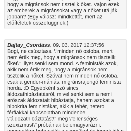
hogy a migránsok nem tisztelik őket. Vajon ezek
az emberek a migránsokat vagy a nőket utálják
jobban? (Egy válasz: mindkettőt, mert az
előítéletek összefüggnek.)
Bajtay_Csordáss
, 09. 03. 2017 12:37:56
Bogi, ne csúsztass. \"minden nő ostoba, mert
nem értik meg, hogy a migránsok nem tisztelik
őket\" -ilyet senki sem mond. A feministák azok,
akik nem értik meg, hogy a migránsok nem
tisztelik a nőket. Szóval nem minden nő ostoba,
csak a gender-mániás, migránsrajongó feminista
horda. :D Egyébként szó sincs
áldozathibáztatásról, mivel senki sem a nemi
erőszak áldozatait hibáztatja, hanem azokat a
hipokrita feministákat, akik a fehér, hetero
férfiakkal kapcsolatban mindenbe
\"áldozathibáztatást\" meg \"ellenséges
szexizmust\" próbálnak belemagyarázni,
ugyanakkor behunyják a szemüket és ignorálják a