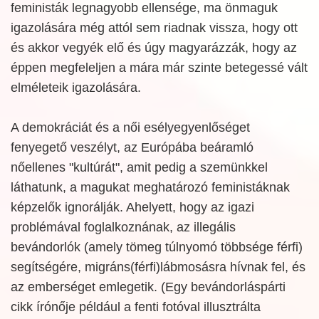
feministák legnagyobb ellensége, ma önmaguk
igazolására még attól sem riadnak vissza, hogy ott
és akkor vegyék elő és úgy magyarázzák, hogy az
éppen megfeleljen a mára már szinte betegessé vált
elméleteik igazolására.
A demokráciát és a női esélyegyenlőséget
fenyegető veszélyt, az Európába beáramló
nőellenes "kultúrát", amit pedig a szemünkkel
láthatunk, a magukat meghatározó feministáknak
képzelők ignorálják. Ahelyett, hogy az igazi
problémával foglalkoznának, az illegális
bevándorlók (amely tömeg túlnyomó többsége férfi)
segítségére, migráns(férfi)lábmosásra hívnak fel, és
az emberséget emlegetik. (Egy bevándorláspárti
cikk írónője például a fenti fotóval illusztrálta