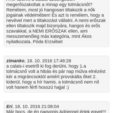
megerőszakoltak a minap egy tolmácsnőt?
Remélem, most jó hangosan tiltakozik a nők
jogainak védelmében! És azt is remélem, hogy a
nevével meri a tiltakozást vállalni. A nemi erőszak
ellen tiltakozik majd bizonyára, hangos és erős
szavakkal, a NEMI ERŐSZAK ellen, ami
messzemenőleg más kategória, mint Ákos
nyilatkozata. Póda Erzsébet
zimanko
, 18. 10. 2016 17:48:28
a calais-i esetről ki fog derülni, hogy 1.a
tolmácsnő volt a hibás és pár nap múlva elnézést
kér a migráncsoktól amiért provokálta őket 2.
kiderül, hogy a hír hamis. a tolmácsnő nem nő
volt hanem férfi hosszú hajjal :)
Eri
, 18. 10. 2016 21:08:04
Már bocs, de én nagyonis Adriennel értek egyet!!!