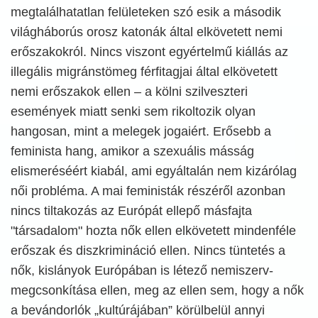
megtalálhatatlan felületeken szó esik a második
világháborús orosz katonák által elkövetett nemi
erőszakokról. Nincs viszont egyértelmű kiállás az
illegális migránstömeg férfitagjai által elkövetett
nemi erőszakok ellen – a kölni szilveszteri
események miatt senki sem rikoltozik olyan
hangosan, mint a melegek jogaiért. Erősebb a
feminista hang, amikor a szexuális másság
elismeréséért kiabál, ami egyáltalán nem kizárólag
női probléma. A mai feministák részéről azonban
nincs tiltakozás az Európát ellepő másfajta
"társadalom" hozta nők ellen elkövetett mindenféle
erőszak és diszkrimináció ellen. Nincs tüntetés a
nők, kislányok Európában is létező nemiszerv-
megcsonkítása ellen, meg az ellen sem, hogy a nők
a bevándorlók „kultúrájában” körülbelül annyi