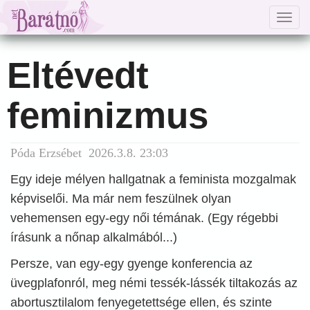
Togg
navig
Eltévedt
feminizmus
Póda Erzsébet 2026.3.8. 23:03
Egy ideje mélyen hallgatnak a feminista mozgalmak
képviselői. Ma már nem feszülnek olyan
vehemensen egy-egy női témának. (Egy régebbi
írásunk a nőnap alkalmából...)
Persze, van egy-egy gyenge konferencia az
üvegplafonról, meg némi tessék-lássék tiltakozás az
abortusztilalom fenyegetettsége ellen, és szinte