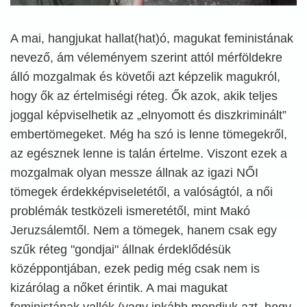
A mai, hangjukat hallat(hat)ó, magukat feministának
nevező, ám véleményem szerint attól mérföldekre
álló mozgalmak és követői azt képzelik magukról,
hogy ők az értelmiségi réteg. Ők azok, akik teljes
joggal képviselhetik az „elnyomott és diszkriminált”
embertömegeket. Még ha szó is lenne tömegekről,
az egésznek lenne is talán értelme. Viszont ezek a
mozgalmak olyan messze állnak az igazi NŐI
tömegek érdekképviseletétől, a valóságtól, a női
problémák testközeli ismeretétől, mint Makó
Jeruzsálemtől. Nem a tömegek, hanem csak egy
szűk réteg "gondjai" állnak érdeklődésük
középpontjában, ezek pedig még csak nem is
kizárólag a nőket érintik. A mai magukat
feministának vallók (vagy inkább mondjuk azt, hogy