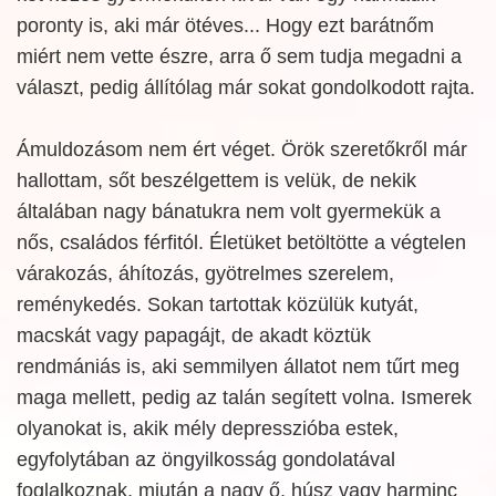
poronty is, aki már ötéves... Hogy ezt barátnőm
miért nem vette észre, arra ő sem tudja megadni a
választ, pedig állítólag már sokat gondolkodott rajta.
Ámuldozásom nem ért véget. Örök szeretőkről már
hallottam, sőt beszélgettem is velük, de nekik
általában nagy bánatukra nem volt gyermekük a
nős, családos férfitól. Életüket betöltötte a végtelen
várakozás, áhítozás, gyötrelmes szerelem,
reménykedés. Sokan tartottak közülük kutyát,
macskát vagy papagájt, de akadt köztük
rendmániás is, aki semmilyen állatot nem tűrt meg
maga mellett, pedig az talán segített volna. Ismerek
olyanokat is, akik mély depresszióba estek,
egyfolytában az öngyilkosság gondolatával
foglalkoznak, miután a nagy ő, húsz vagy harminc