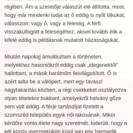
régiben. Ám a szeretője válaszút elé állította, most,
hogy már mindenki tudja az ő eddig is nyílt titkukat,
válasszon: vagy ő, vagy a feleség. A férfi
visszakullogott a feleségéhez, akivel tovább élik a
kifelé eddig is példásnak mutatott házasságukat.
Miután napokig ámuldoztam a történeten,
melyekhez hasonlókról eddig csak „idegenektől”
hallottam, a másik barátnőm felvilágosított. Ő is
azért adta be a válópert, mert egy tavaszi
nagytakarítás közben, a régi csekkeket osztályozva
olyan tételekre bukkant, amelyekről halvány gőze
sem volt addig. A férje tartásdíjat fizetett a
szomszéd település egyik női lakosának. Mikor
kérdőre vonta élete nagy szerelmét, kiderült, hogy a
két közös gyermekükön kívül van egy harmadik