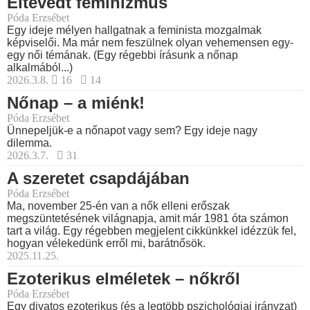
Eltévedt feminizmus
Póda Erzsébet
Egy ideje mélyen hallgatnak a feminista mozgalmak
képviselői. Ma már nem feszülnek olyan vehemensen egy-
egy női témának. (Egy régebbi írásunk a nőnap
alkalmából...)
2026.3.8.
16
14
Nőnap – a miénk!
Póda Erzsébet
Ünnepeljük-e a nőnapot vagy sem? Egy ideje nagy
dilemma.
2026.3.7.
31
A szeretet csapdájában
Póda Erzsébet
Ma, november 25-én van a nők elleni erőszak
megszüntetésének világnapja, amit már 1981 óta számon
tart a világ. Egy régebben megjelent cikkünkkel idézzük fel,
hogyan vélekedünk erről mi, barátnősök.
2025.11.25.
Ezoterikus elméletek – nőkről
Póda Erzsébet
Egy divatos ezoterikus (és a legtöbb pszichológiai irányzat)