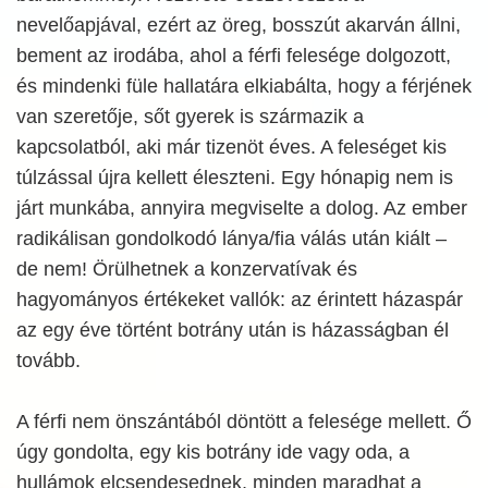
nevelőapjával, ezért az öreg, bosszút akarván állni,
bement az irodába, ahol a férfi felesége dolgozott,
és mindenki füle hallatára elkiabálta, hogy a férjének
van szeretője, sőt gyerek is származik a
kapcsolatból, aki már tizenöt éves. A feleséget kis
túlzással újra kellett éleszteni. Egy hónapig nem is
járt munkába, annyira megviselte a dolog. Az ember
radikálisan gondolkodó lánya/fia válás után kiált –
de nem! Örülhetnek a konzervatívak és
hagyományos értékeket vallók: az érintett házaspár
az egy éve történt botrány után is házasságban él
tovább.
A férfi nem önszántából döntött a felesége mellett. Ő
úgy gondolta, egy kis botrány ide vagy oda, a
hullámok elcsendesednek, minden maradhat a