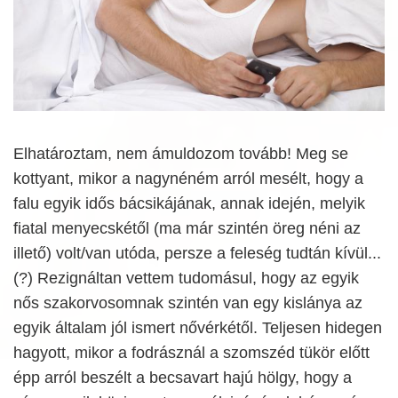
Elhatároztam, nem ámuldozom tovább! Meg se
kottyant, mikor a nagynéném arról mesélt, hogy a
falu egyik idős bácsikájának, annak idején, melyik
fiatal menyecskétől (ma már szintén öreg néni az
illető) volt/van utóda, persze a feleség tudtán kívül...
(?) Rezignáltan vettem tudomásul, hogy az egyik
nős szakorvosomnak szintén van egy kislánya az
egyik általam jól ismert nővérkétől. Teljesen hidegen
hagyott, mikor a fodrásznál a szomszéd tükör előtt
épp arról beszélt a becsavart hajú hölgy, hogy a