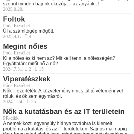
szerint minden bajunk okozója – az anyánk...!
2025.8.28.
Foltok
Póda Erzsébet
Ül a számítógép mögött.
2025.4.1.
9
Megint nőies
Póda Erzsébet
Ki a nőies és ki nem az? Mit kell tenni a nőiességért?
Egyáltalán: mitől nő a nő?
2024.7.31.
2
15
Viperafészkek
Póda Erzsébet
Nők – ezerfélék. A közvélemény nincs túl jó véleménnyel
róluk, és ők sem egymásról.
2024.1.24.
25
Nők a kutatásban és az IT területein
PR-cikk
A nemek közti egyensúly hiánya továbbra is kiemelt
probléma a kutatási és az IT területeken. Sajnos mai napig