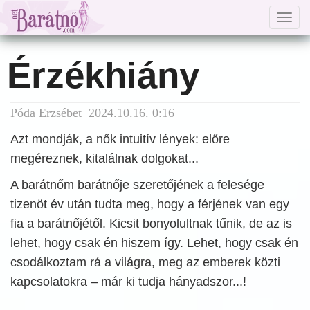
Togg
navig
Érzékhiány
Póda Erzsébet 2024.10.16. 0:16
Azt mondják, a nők intuitív lények: előre
megéreznek, kitalálnak dolgokat...
A barátnőm barátnője szeretőjének a felesége
tizenöt év után tudta meg, hogy a férjének van egy
fia a barátnőjétől. Kicsit bonyolultnak tűnik, de az is
lehet, hogy csak én hiszem így. Lehet, hogy csak én
csodálkoztam rá a világra, meg az emberek közti
kapcsolatokra – már ki tudja hányadszor...!