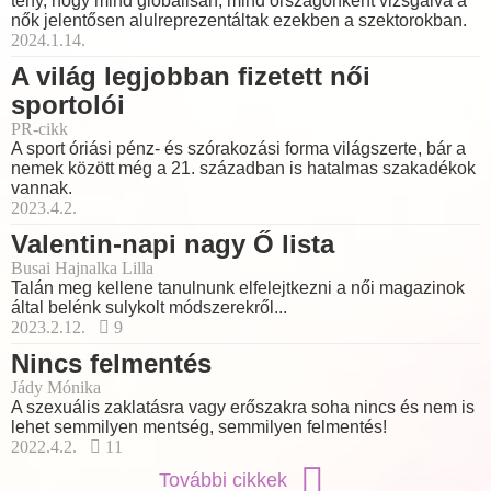
tény, hogy mind globálisan, mind országonként vizsgálva a
nők jelentősen alulreprezentáltak ezekben a szektorokban.
2024.1.14.
A világ legjobban fizetett női
sportolói
PR-cikk
A sport óriási pénz- és szórakozási forma világszerte, bár a
nemek között még a 21. században is hatalmas szakadékok
vannak.
2023.4.2.
Valentin-napi nagy Ő lista
Busai Hajnalka Lilla
Talán meg kellene tanulnunk elfelejtkezni a női magazinok
által belénk sulykolt módszerekről...
2023.2.12.
9
Nincs felmentés
Jády Mónika
A szexuális zaklatásra vagy erőszakra soha nincs és nem is
lehet semmilyen mentség, semmilyen felmentés!
2022.4.2.
11
További cikkek