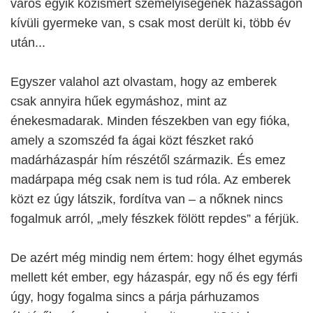
város egyik közismert személyiségének házasságon
kívüli gyermeke van, s csak most derült ki, több év
után...
Egyszer valahol azt olvastam, hogy az emberek
csak annyira hűek egymáshoz, mint az
énekesmadarak. Minden fészekben van egy fióka,
amely a szomszéd fa ágai közt fészket rakó
madárházaspár hím részétől származik. És emez
madárpapa még csak nem is tud róla. Az emberek
közt ez úgy látszik, fordítva van – a nőknek nincs
fogalmuk arról, „mely fészkek fölött repdes” a férjük.
De azért még mindig nem értem: hogy élhet egymás
mellett két ember, egy házaspár, egy nő és egy férfi
úgy, hogy fogalma sincs a párja párhuzamos