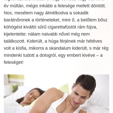
év múltán, mégis inkább a felesége mellett döntött.
Nos, mesélem nagy álmélkodva a sokadik
barátnőmnek a történeteket, mire ő, a belőlem bősz
köhögést kiváltó sűrű cigarettafüstöt rám fújva,
kijelentette: nálam naivabb nővel még nem
találkozott. Kiderült, a húga férjének már hétéves
volt a kisfia, mikorra a skandalum kiderült, s már rég
mindenki tudott a dologról, egy embert kivéve – a
feleséget!