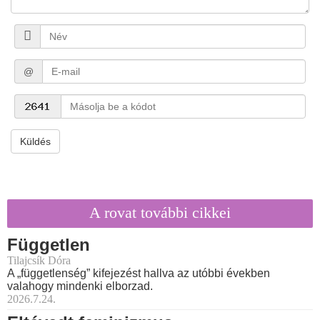
@
Küldés
A rovat további cikkei
Független
Tilajcsík Dóra
A „függetlenség” kifejezést hallva az utóbbi években
valahogy mindenki elborzad.
2026.7.24.