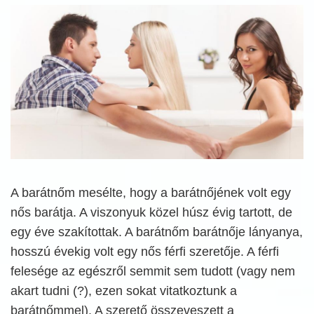
A barátnőm mesélte, hogy a barátnőjének volt egy
nős barátja. A viszonyuk közel húsz évig tartott, de
egy éve szakítottak. A barátnőm barátnője lányanya,
hosszú évekig volt egy nős férfi szeretője. A férfi
felesége az egészről semmit sem tudott (vagy nem
akart tudni (?), ezen sokat vitatkoztunk a
barátnőmmel). A szerető összeveszett a