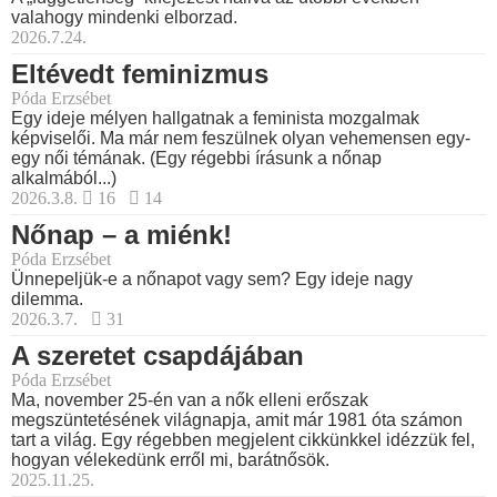
valahogy mindenki elborzad.
2026.7.24.
Eltévedt feminizmus
Póda Erzsébet
Egy ideje mélyen hallgatnak a feminista mozgalmak
képviselői. Ma már nem feszülnek olyan vehemensen egy-
egy női témának. (Egy régebbi írásunk a nőnap
alkalmából...)
2026.3.8.
16
14
Nőnap – a miénk!
Póda Erzsébet
Ünnepeljük-e a nőnapot vagy sem? Egy ideje nagy
dilemma.
2026.3.7.
31
A szeretet csapdájában
Póda Erzsébet
Ma, november 25-én van a nők elleni erőszak
megszüntetésének világnapja, amit már 1981 óta számon
tart a világ. Egy régebben megjelent cikkünkkel idézzük fel,
hogyan vélekedünk erről mi, barátnősök.
2025.11.25.