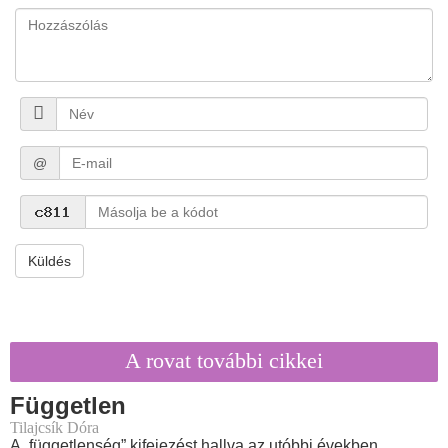
@
Küldés
A rovat további cikkei
Független
Tilajcsík Dóra
A „függetlenség” kifejezést hallva az utóbbi években