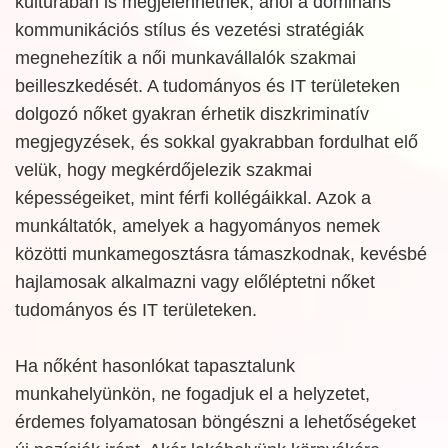
kultúrában is megjelenhetnek, ahol a domináns
kommunikációs stílus és vezetési stratégiák
megnehezítik a női munkavállalók szakmai
beilleszkedését. A tudományos és IT területeken
dolgozó nőket gyakran érhetik diszkriminatív
megjegyzések, és sokkal gyakrabban fordulhat elő
velük, hogy megkérdőjelezik szakmai
képességeiket, mint férfi kollégáikkal. Azok a
munkáltatók, amelyek a hagyományos nemek
közötti munkamegosztásra támaszkodnak, kevésbé
hajlamosak alkalmazni vagy előléptetni nőket
tudományos és IT területeken.
Ha nőként hasonlókat tapasztalunk
munkahelyünkön, ne fogadjuk el a helyzetet,
érdemes folyamatosan böngészni a lehetőségeket