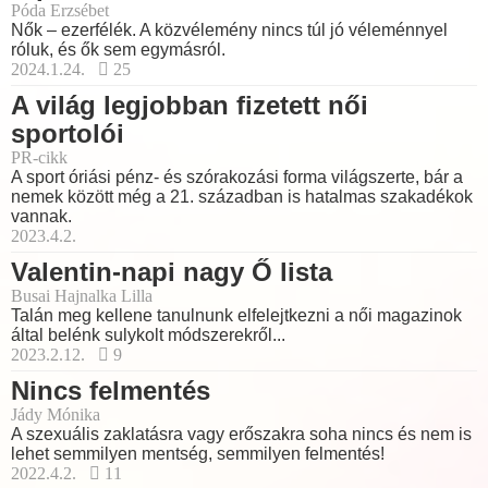
Póda Erzsébet
Nők – ezerfélék. A közvélemény nincs túl jó véleménnyel
róluk, és ők sem egymásról.
2024.1.24.
25
A világ legjobban fizetett női
sportolói
PR-cikk
A sport óriási pénz- és szórakozási forma világszerte, bár a
nemek között még a 21. században is hatalmas szakadékok
vannak.
2023.4.2.
Valentin-napi nagy Ő lista
Busai Hajnalka Lilla
Talán meg kellene tanulnunk elfelejtkezni a női magazinok
által belénk sulykolt módszerekről...
2023.2.12.
9
Nincs felmentés
Jády Mónika
A szexuális zaklatásra vagy erőszakra soha nincs és nem is
lehet semmilyen mentség, semmilyen felmentés!
2022.4.2.
11