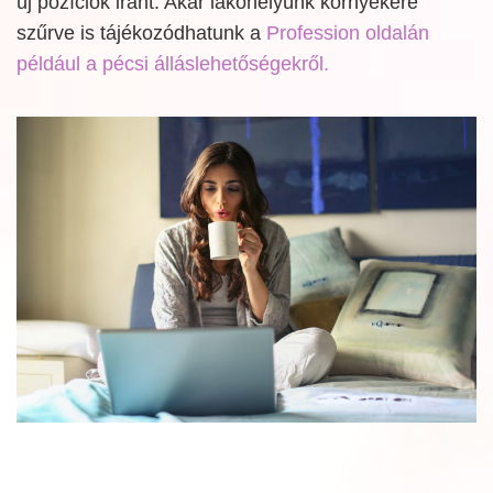
új pozíciók iránt. Akár lakóhelyünk környékére
szűrve is tájékozódhatunk a
Profession oldalán
például a pécsi álláslehetőségekről.