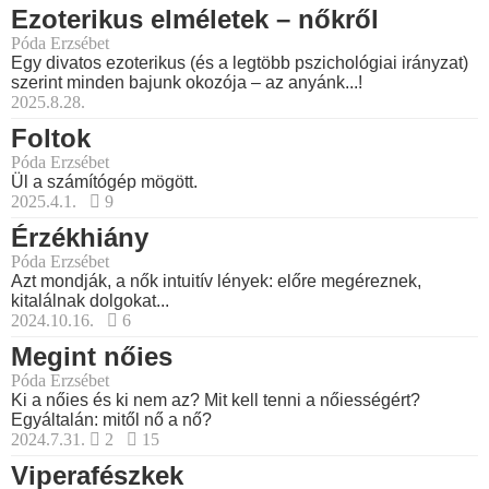
Ezoterikus elméletek – nőkről
Póda Erzsébet
Egy divatos ezoterikus (és a legtöbb pszichológiai irányzat)
szerint minden bajunk okozója – az anyánk...!
2025.8.28.
Foltok
Póda Erzsébet
Ül a számítógép mögött.
2025.4.1.
9
Érzékhiány
Póda Erzsébet
Azt mondják, a nők intuitív lények: előre megéreznek,
kitalálnak dolgokat...
2024.10.16.
6
Megint nőies
Póda Erzsébet
Ki a nőies és ki nem az? Mit kell tenni a nőiességért?
Egyáltalán: mitől nő a nő?
2024.7.31.
2
15
Viperafészkek