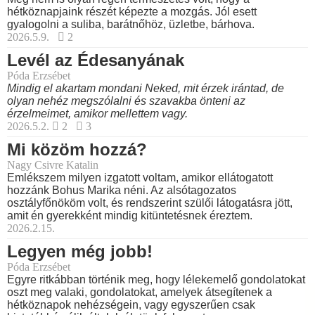
hétköznapjaink részét képezte a mozgás. Jól esett
gyalogolni a suliba, barátnőhöz, üzletbe, bárhova.
2026.5.9.
2
Levél az Édesanyának
Póda Erzsébet
Mindig el akartam mondani Neked, mit érzek irántad, de
olyan nehéz megszólalni és szavakba önteni az
érzelmeimet, amikor mellettem vagy.
2026.5.2.
2
3
Mi közöm hozzá?
Nagy Csivre Katalin
Emlékszem milyen izgatott voltam, amikor ellátogatott
hozzánk Bohus Marika néni. Az alsótagozatos
osztályfőnököm volt, és rendszerint szülői látogatásra jött,
amit én gyerekként mindig kitüntetésnek éreztem.
2026.2.15.
Legyen még jobb!
Póda Erzsébet
Egyre ritkábban történik meg, hogy lélekemelő gondolatokat
oszt meg valaki, gondolatokat, amelyek átsegítenek a
hétköznapok nehézségein, vagy egyszerűen csak