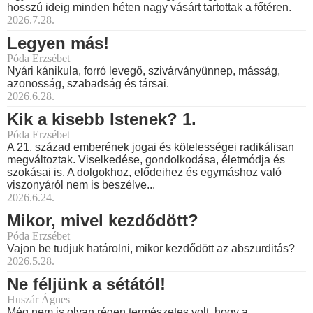
hosszú ideig minden héten nagy vásárt tartottak a főtéren.
2026.7.28.
Legyen más!
Póda Erzsébet
Nyári kánikula, forró levegő, szivárványünnep, másság,
azonosság, szabadság és társai.
2026.6.28.
Kik a kisebb Istenek? 1.
Póda Erzsébet
A 21. század emberének jogai és kötelességei radikálisan
megváltoztak. Viselkedése, gondolkodása, életmódja és
szokásai is. A dolgokhoz, elődeihez és egymáshoz való
viszonyáról nem is beszélve...
2026.6.24.
Mikor, mivel kezdődött?
Póda Erzsébet
Vajon be tudjuk határolni, mikor kezdődött az abszurditás?
2026.5.28.
Ne féljünk a sétától!
Huszár Ágnes
Még nem is olyan régen természetes volt, hogy a