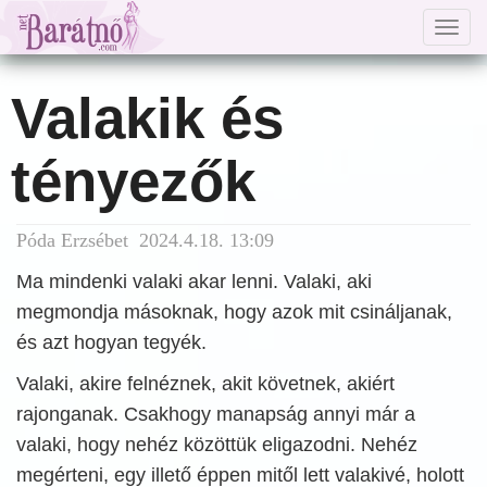
Togg
navig
Valakik és
tényezők
Póda Erzsébet 2024.4.18. 13:09
Ma mindenki valaki akar lenni. Valaki, aki
megmondja másoknak, hogy azok mit csináljanak,
és azt hogyan tegyék.
Valaki, akire felnéznek, akit követnek, akiért
rajonganak. Csakhogy manapság annyi már a
valaki, hogy nehéz közöttük eligazodni. Nehéz
megérteni, egy illető éppen mitől lett valakivé, holott