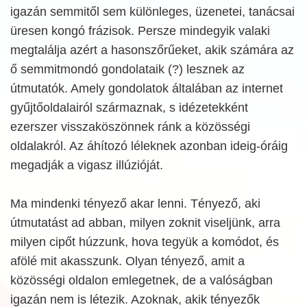
igazán semmitől sem különleges, üzenetei, tanácsai
üresen kongó frázisok. Persze mindegyik valaki
megtalálja azért a hasonszőrűeket, akik számára az
ő semmitmondó gondolataik (?) lesznek az
útmutatók. Amely gondolatok általában az internet
gyűjtőoldalairól származnak, s idézetekként
ezerszer visszaköszönnek ránk a közösségi
oldalakról. Az áhítozó léleknek azonban ideig-óráig
megadják a vigasz illúzióját.
Ma mindenki tényező akar lenni. Tényező, aki
útmutatást ad abban, milyen zoknit viseljünk, arra
milyen cipőt húzzunk, hova tegyük a komódot, és
afölé mit akasszunk. Olyan tényező, amit a
közösségi oldalon emlegetnek, de a valóságban
igazán nem is létezik. Azoknak, akik tényezők