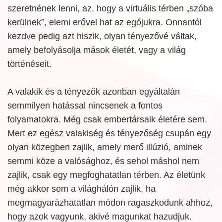
szeretnének lenni, az, hogy a virtuális térben „szóba
kerülnek”, elemi erővel hat az egójukra. Onnantól
kezdve pedig azt hiszik, olyan tényezővé váltak,
amely befolyásolja mások életét, vagy a világ
történéseit.
A valakik és a tényezők azonban egyáltalán
semmilyen hatással nincsenek a fontos
folyamatokra. Még csak embertársaik életére sem.
Mert ez egész valakiség és tényezőség csupán egy
olyan közegben zajlik, amely merő illúzió, aminek
semmi köze a valósághoz, és sehol máshol nem
zajlik, csak egy megfoghatatlan térben. Az életünk
még akkor sem a világhálón zajlik, ha
megmagyarázhatatlan módon ragaszkodunk ahhoz,
hogy azok vagyunk, akivé magunkat hazudjuk.