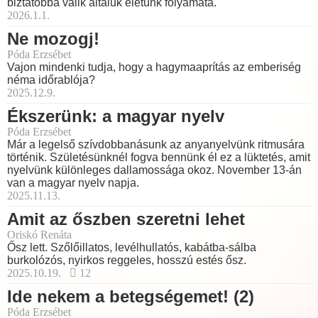
biztatóbbá válik általuk életünk folyamata.
2026.1.1.
Ne mozogj!
Póda Erzsébet
Vajon mindenki tudja, hogy a hagymaaprítás az emberiség
néma időrablója?
2025.12.9.
Ékszerünk: a magyar nyelv
Póda Erzsébet
Már a legelső szívdobbanásunk az anyanyelvünk ritmusára
történik. Születésünknél fogva bennünk él ez a lüktetés, amit
nyelvünk különleges dallamossága okoz. November 13-án
van a magyar nyelv napja.
2025.11.13.
Amit az őszben szeretni lehet
Oriskó Renáta
Ősz lett. Szőlőillatos, levélhullatós, kabátba-sálba
burkolózós, nyirkos reggeles, hosszú estés ősz.
2025.10.19.
12
Ide nekem a betegségemet! (2)
Póda Erzsébet